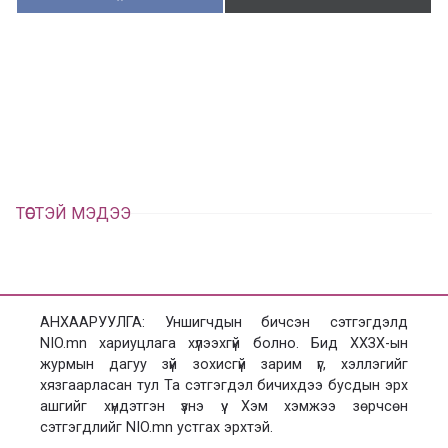
у
в
г
а
э
а
э
л
х
ц
а
х
ТӨСТЭЙ МЭДЭЭ
АНХААРУУЛГА: Уншигчдын бичсэн сэтгэгдэлд
NIO.mn хариуцлага хүлээхгүй болно. Бид ХХЗХ-ын
журмын дагуу зүй зохисгүй зарим үг, хэллэгийг
хязгаарласан тул Та сэтгэгдэл бичихдээ бусдын эрх
ашгийг хүндэтгэн үзнэ үү. Хэм хэмжээ зөрчсөн
сэтгэгдлийг NIO.mn устгах эрхтэй.