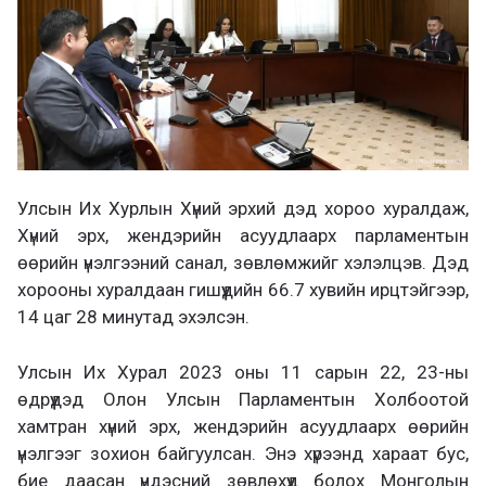
Улсын Их Хурлын Хүний эрхий дэд хороо хуралдаж,
Хүний эрх, жендэрийн асуудлаарх парламентын
өөрийн үнэлгээний санал, зөвлөмжийг хэлэлцэв. Дэд
хорооны хуралдаан гишүүдийн 66.7 хувийн ирцтэйгээр,
14 цаг 28 минутад эхэлсэн.
Улсын Их Хурал 2023 оны 11 сарын 22, 23-ны
өдрүүдэд Олон Улсын Парламентын Холбоотой
хамтран хүний эрх, жендэрийн асуудлаарх өөрийн
үнэлгээг зохион байгуулсан. Энэ хүрээнд хараат бус,
бие даасан үндэсний зөвлөхүүд болох Монголын