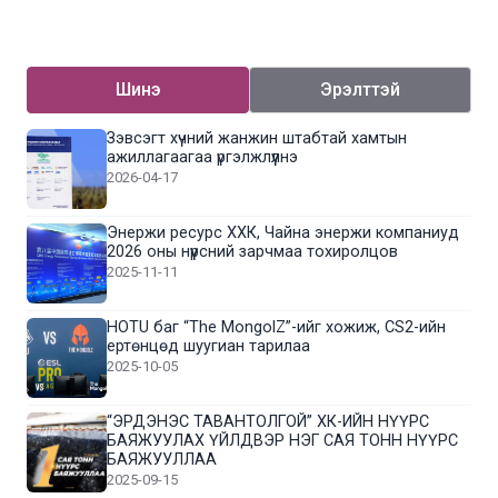
Шинэ
Эрэлттэй
Зэвсэгт хүчний жанжин штабтай хамтын
ажиллагаагаа үргэлжлүүлнэ
2026-04-17
Энержи ресурс ХХК, Чайна энержи компаниуд
2026 оны нүүрсний зарчмаа тохиролцов
2025-11-11
HOTU баг “The MongolZ”-ийг хожиж, CS2-ийн
ертөнцөд шуугиан тарилаа
2025-10-05
“ЭРДЭНЭС ТАВАНТОЛГОЙ” ХК-ИЙН НҮҮРС
БАЯЖУУЛАХ ҮЙЛДВЭР НЭГ САЯ ТОНН НҮҮРС
БАЯЖУУЛЛАА
2025-09-15