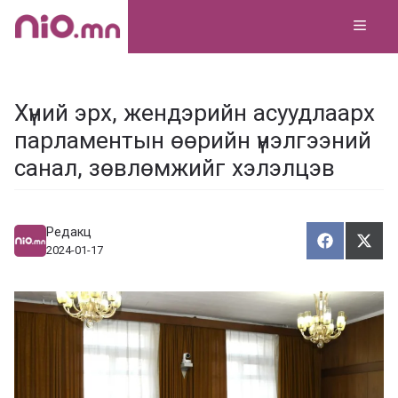
Skip
MEN
to
content
Хүний эрх, жендэрийн асуудлаарх
парламентын өөрийн үнэлгээний
санал, зөвлөмжийг хэлэлцэв
Редакц
Хуваалца
Түгэ
Х
Т
2024-01-17
у
в
г
а
э
а
э
л
х
ц
а
х