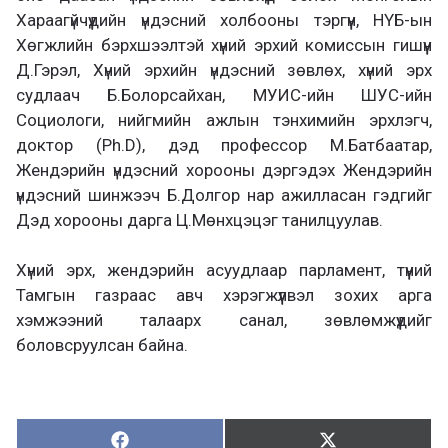
Хараагүйчүүдийн үндэсний холбооны тэргүүн, НҮБ-ын
Хөгжлийн бэрхшээлтэй хүний эрхий комиссын гишүүн
Д.Гэрэл, Хүний эрхийн үндэсний зөвлөх, хүний эрх
судлаач Б.Болорсайхан, МУИС-ийн ШУС-ийн
Социологи, нийгмийн ажлын тэнхимийн эрхлэгч,
доктор (Ph.D), дэд профессор М.Батбаатар,
Жендэрийн үндэсний хорооны дэргэдэх Жендэрийн
үндэсний шинжээч Б.Долгор нар ажилласан гэдгийг
Дэд хорооны дарга Ц.Мөнхцэцэг танилцуулав.
Хүний эрх, жендэрийн асуудлаар парламент, түүний
Тамгын газраас авч хэрэгжүүлвэл зохих арга
хэмжээний талаарх санал, зөвлөмжүүдийг
боловсруулсан байна.
Хуваалцах:
Түгээх:
Х
Т