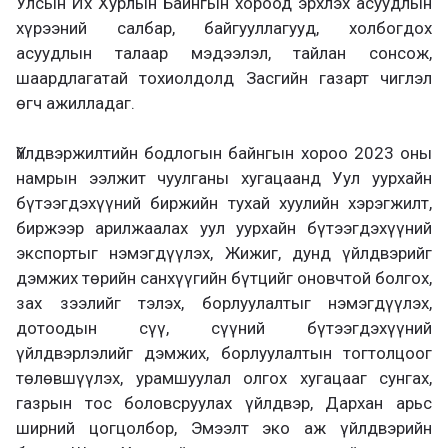
Улсын Их Хурлын Байнгын хороод эрхлэх асуудлын
хүрээний салбар, байгууллагууд, холбогдох
асуудлын талаар мэдээлэл, тайлан сонсож,
шаардлагатай тохиолдолд Засгийн газарт чиглэл
өгч ажилладаг.
Үйлдвэржилтийн бодлогын байнгын хороо 2023 оны
намрын ээлжит чуулганы хугацаанд Уул уурхайн
бүтээгдэхүүний биржийн тухай хуулийн хэрэгжилт,
биржээр арилжаалах уул уурхайн бүтээгдэхүүний
экспортыг нэмэгдүүлэх, Жижиг, дунд үйлдвэрийг
дэмжих төрийн санхүүгийн бүтцийг оновчтой болгох,
зах зээлийг тэлэх, борлуулалтыг нэмэгдүүлэх,
дотоодын сүү, сүүний бүтээгдэхүүний
үйлдвэрлэлийг дэмжих, борлуулалтын тогтолцоог
төлөвшүүлэх, урамшуулал олгох хугацааг сунгах,
газрын тос боловсруулах үйлдвэр, Дархан арьс
ширний цогцолбор, Эмээлт эко аж үйлдвэрийн