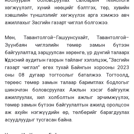
хөгжүүлэлт, хүний нөөцийг бэлтгэх, төр, хувийн
хэвшлийн түншлэлийг хөгжүүлэх арга хэмжээ авч
ажиллахыг Засгийн газарт чиглэл болгожээ.
Мөн, Тавантолгой–Гашуунсухайт, Тавантолгой–
Зүүнбаян чиглэлийн төмөр замын бүтээн
байгуулалтад зарцуулсан хөрөнгө, үр дүнгий талаарх
Үндэсний аудитын газрын тайланг хэлэлцэж, “Засгийн
газарт чиглэл” өгөх тухай Байнгын хорооны 2023
оны 08 дугаар тогтоолыг баталжээ. Тогтоолд,
төрөөс төмөр замын талаар баримтлах бодлогыг
шинэчлэн боловсруулах Ажлын хэсэг байгуулж
ажиллуулах, хил холболтын ажлыг эрчимжүүлэх,
төмөр замын бүтээн байгуулалтын ажилд оролцсон
аж ахуйн нэгжүүдийн өр, төлбөрийг барагдуулах
асуудлуудыг тусгасан байна.