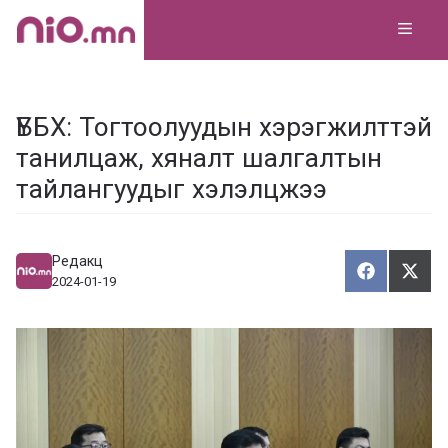
Skip
MEN
to
content
ҮББХ: Тогтоолуудын хэрэгжилттэй
танилцаж, хяналт шалгалтын
тайлангуудыг хэлэлцжээ
Редакц
Хуваалца
Түг
Х
Т
2024-01-19
у
ү
в
г
а
э
а
э
л
х
ц
а
х