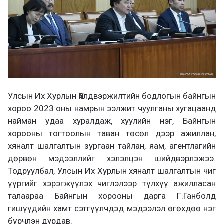
Улсын Их Хурлын Үйлдвэржилтийн бодлогын байнгын
хороо 2023 оны намрын ээлжит чуулганы хугацаанд
найман удаа хуралдаж, хуулийн нэг, Байнгын
хорооны тогтоолын таван төсөл дээр ажиллан,
хяналт шалгалтын зургаан тайлан, яам, агентлагийн
дөрвөн мэдээллийг хэлэлцэн шийдвэрлэжээ.
Тодруулбал, Улсын Их Хурлын хяналт шалгалтын чиг
үүргийг хэрэгжүүлэх чиглэлээр түлхүү ажилласан
талаараа Байнгын хорооны дарга Г.Ганболд
гишүүдийн хамт сэтгүүлчдэд мэдээлэл өгөхдөө нэг
бүрчлэн дурдав.