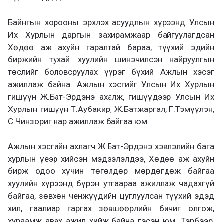
Байнгын хорооны эрхлэх асуудлын хүрээнд Улсын
Их Хурлын даргын захирамжаар байгуулагдсан
Хөдөө аж ахуйн гаралтай бараа, түүхий эдийн
биржийн тухай хуулийн шинэчилсэн найруулгын
төслийг боловсруулах үүрэг бүхий Ажлын хэсэг
ажиллаж байна. Ажлын хэсгийг Улсын Их Хурлын
гишүүн Ж.Бат-Эрдэнэ ахалж, гишүүдээр Улсын Их
Хурлын гишүүн Т.Аубакир, Ж.Батжаргал, Г.Тэмүүлэн,
С.Чинзориг нар ажиллаж байгаа юм.
Ажлын хэсгийн ахлагч Ж.Бат-Эрдэнэ хэвлэлийн бага
хурлын үеэр хийсэн мэдээлэлдээ, Хөдөө аж ахуйн
бирж одоо хүчин төгөлдөр мөрдөгдөж байгаа
хуулийн хүрээнд бүрэн утгаараа ажиллаж чадахгүй
байгаа, зөвхөн ченжүүдийн цуглуулсан түүхий эдэд
хил, гаалиар гаргах зөвшөөрлийн бичиг олгож,
хураамж авах ажил хийж байна гэсэн юм. Тэрбээр,