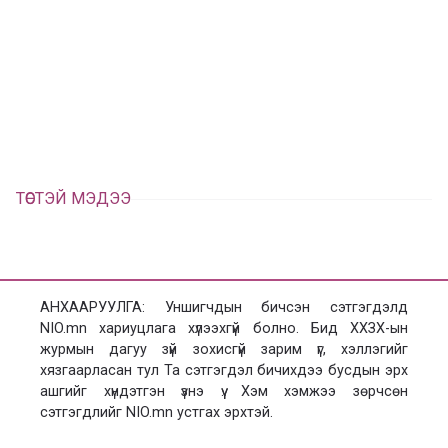
у
ү
в
г
а
э
а
э
л
х
ц
а
х
ТӨСТЭЙ МЭДЭЭ
АНХААРУУЛГА: Уншигчдын бичсэн сэтгэгдэлд
NIO.mn хариуцлага хүлээхгүй болно. Бид ХХЗХ-ын
журмын дагуу зүй зохисгүй зарим үг, хэллэгийг
хязгаарласан тул Та сэтгэгдэл бичихдээ бусдын эрх
ашгийг хүндэтгэн үзнэ үү. Хэм хэмжээ зөрчсөн
сэтгэгдлийг NIO.mn устгах эрхтэй.