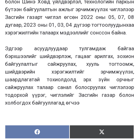
болон Шинэ Ховд үйлдвэрлэл, технологийн паркын
бүтээн байгуулалтын ажлыг эрчимжүүлэх чиглэлээр
Засгийн газарт чиглэл өгсөн 2022 оны 05, 07, 08
дугаар, 2023 оны 01, 03, 04 дүгээр тогтоолуудынхаа
хэрэгжилтийн талаарх мэдээллийг сонссон байна.
Эдгээр асуудлуудаар тулгамдаж байгаа
бэрхшээлийг шийдвэрлэж, гацааг арилгах, зохион
байгуулалтыг сайжруулах, хууль тогтоомж,
шийдвэрийн хэрэгжилтийг эрчимжүүлэх,
шаардлагатай тохиолдолд эрх зүйн орчныг
сайжруулах талаар санал болосруулах чиглэлээр
тодорхой үүрэг, чиглэлийг Засгийн газар болон
холбогдох байгууллагад өгчээ
Хуваалцах:
Түгээх:
Х
Т