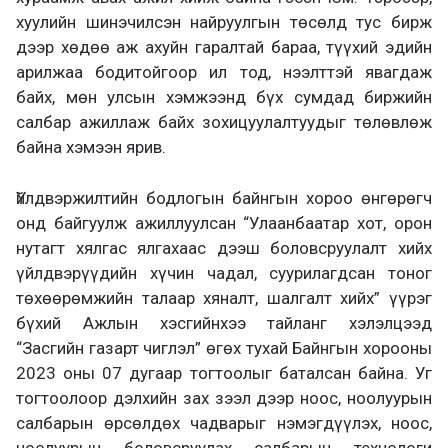
хуулийн шинэчилсэн найруулгын төсөлд тус бирж
дээр хөдөө аж ахуйн гаралтай бараа, түүхий эдийн
арилжаа бодитойгоор ил тод, нээлттэй явагдаж
байх, мөн улсын хэмжээнд бүх сумдад биржийн
салбар ажиллаж байх зохицуулалтуудыг төлөвлөж
байна хэмээн ярив.
Үйлдвэржилтийн бодлогын байнгын хороо өнгөрөгч
онд байгуулж ажиллуулсан “Улаанбаатар хот, орон
нутагт хялгас ялгахаас дээш боловсруулалт хийх
үйлдвэрүүдийн хүчин чадал, суурилагдсан тоног
төхөөрөмжийн талаар хяналт, шалгалт хийх” үүрэг
бүхий Ажлын хэсгийнхээ тайланг хэлэлцээд
“Засгийн газарт чиглэл” өгөх тухай Байнгын хорооны
2023 оны 07 дугаар тогтоолыг баталсан байна. Уг
тогтоолоор дэлхийн зах зээл дээр ноос, ноолуурын
салбарын өрсөлдөх чадварыг нэмэгдүүлэх, ноос,
ноолуурын боловсруулах салбарын технологи