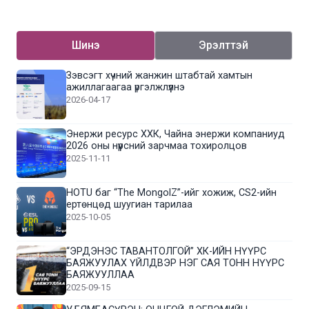
Шинэ
Эрэлттэй
Зэвсэгт хүчний жанжин штабтай хамтын
ажиллагаагаа үргэлжлүүлнэ
2026-04-17
Энержи ресурс ХХК, Чайна энержи компаниуд
2026 оны нүүрсний зарчмаа тохиролцов
2025-11-11
HOTU баг “The MongolZ”-ийг хожиж, CS2-ийн
ертөнцөд шуугиан тарилаа
2025-10-05
“ЭРДЭНЭС ТАВАНТОЛГОЙ” ХК-ИЙН НҮҮРС
БАЯЖУУЛАХ ҮЙЛДВЭР НЭГ САЯ ТОНН НҮҮРС
БАЯЖУУЛЛАА
2025-09-15