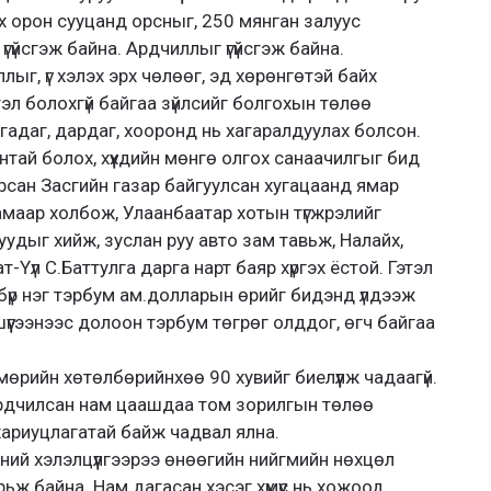
 орон сууцанд орсныг, 250 мянган залуус
гүйсгэж байна. Ардчиллыг үгүйсгэж байна.
г, үг хэлэх эрх чөлөөг, эд хөрөнгөтэй байх
тэл болохгүй байгаа зүйлсийг болгохын төлөө
утгадаг, дардаг, хооронд нь хагаралдуулах болсон.
нтай болох, хүүхдийн мөнгө олгох санаачилгыг бид
рсан Засгийн газар байгуулсан хугацаанд ямар
маар холбож, Улаанбаатар хотын түгжрэлийг
удыг хийж, зуслан руу авто зам тавьж, Налайх,
ат-Үүл С.Баттулга дарга нарт баяр хүргэх ёстой. Гэтэл
бүр нэг тэрбум ам.долларын өрийг бидэнд үлдээж
үүгээнээс долоон тэрбум төгрөг олддог, өгч байгаа
өрийн хөтөлбөрийнхөө 90 хувийг биелүүлж чадаагүй.
Ардчилсан нам цаашдаа том зорилгын төлөө
хариуцлагатай байж чадвал ялна.
сний хэлэлцүүлгээрээ өнөөгийн нийгмийн нөхцөл
рьж байна. Нам дагасан хэсэг хүмүүс нь хожоод,