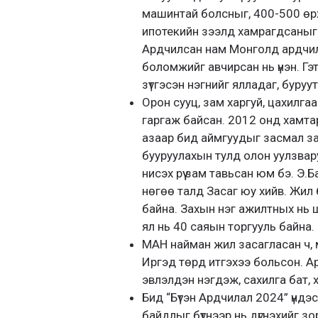
машинтай болсныг, 400-500 өрх
ипотекийн зээлд хамрагдсаныг ү
Ардчилсан нам Монголд ардчиллы
боломжийг авчирсан нь үнэн. Гэ
зүтгэсэн нэгнийг ялладаг, буру
Орон сууц, зам харгуй, цахилгаа
гаргаж байсан. 2012 онд хамта
азаар бид аймгуудыг засмал за
бууруулахын тулд олон уулзвару
нисэх рүү зам тавьсан юм бэ. Э.Б
нөгөө талд Засаг юу хийв. Жил 
байна. Захын нэг ажилтных нь ш
ял нь 40 саяын торгууль байна.
МАН найман жил засагласан ч, м
Иргэд төрд итгэхээ больсон. 
эвлэлдэн нэгдэж, сахилга бат, 
Бид “Бүтэн Ардчилал 2024” үндэ
байдлыг бүтнээр нь дүгнэхийг зо