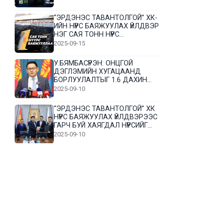
“ЭРДЭНЭС ТАВАНТОЛГОЙ” ХК-
ИЙН НҮҮРС БАЯЖУУЛАХ ҮЙЛДВЭР
НЭГ САЯ ТОНН НҮҮРС
БАЯЖУУЛЛАА
2025-09-15
У.БЯМБАСҮРЭН: ОНЦГОЙ
ДЭГЛЭМИЙН ХУГАЦААНД
БОРЛУУЛАЛТЫГ 1.6 ДАХИН
НЭМЭГДҮҮЛЭВ
2025-09-10
“ЭРДЭНЭС ТАВАНТОЛГОЙ” ХК
НҮҮРС БАЯЖУУЛАХ ҮЙЛДВЭРЭЭС
ГАРЧ БУЙ ХАЯГДАЛ НҮҮРСИЙГ
ДАХИН БОЛОВСРУУЛНА
2025-09-10
Л.Гүндалай: Дүр эсгэсэн худал
хуурмагтай эвлэрч чаддаггүй
нь миний алдаа байж магадгүй
2025-09-05
ЦОГТЦЭЦИЙ СУМЫН ЦАГААН-
ОВОО, СИЙРСТ БАГИЙН
ИРГЭДИЙН ТӨЛӨӨЛӨЛ НҮҮРС