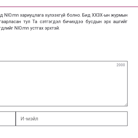
 NIO.mn хариуцлага хүлээхгүй болно. Бид ХХЗХ-ын журмын
язгаарласан тул Та сэтгэгдэл бичихдээ бусдын эрх ашгийг
гдлийг NIO.mn устгах эрхтэй.
2000
И-
мэйл