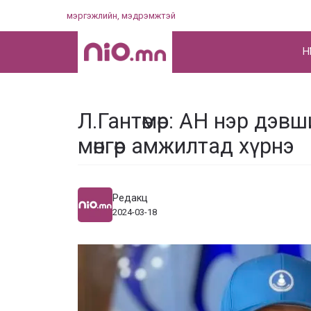
Skip
мэргэжлийн, мэдрэмжтэй
to
content
НҮ
Л.Гантөмөр: АН нэр дэв
мөнгөөр амжилтад хүрнэ
Редакц
2024-03-18