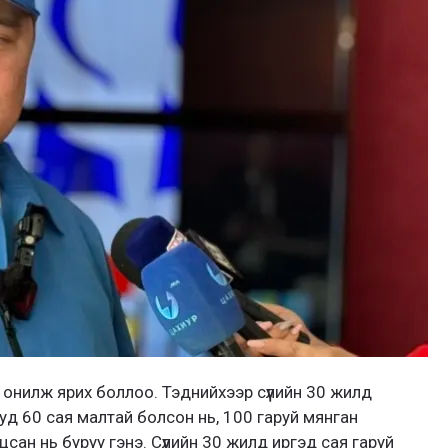
 онилж ярих боллоо. Тэднийхээр сүүлийн 30 жилд
уд 60 сая малтай болсон нь, 100 гаруй мянган
сан нь буруу гэнэ. Сүүлийн 30 жилд иргэд сая гаруй