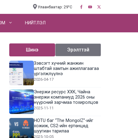
Улаанбаатар: 29°C
OM
НИЙТЛЭЛ
Шинэ
Эрэлттэй
Зэвсэгт хүчний жанжин
штабтай хамтын ажиллагаагаа
үргэлжлүүлнэ
2026-04-17
Энержи ресурс ХХК, Чайна
энержи компаниуд 2026 оны
нүүрсний зарчмаа тохиролцов
2025-11-11
HOTU баг “The MongolZ”-ийг
хожиж, CS2-ийн ертөнцөд
шуугиан тарилаа
2025-10-05