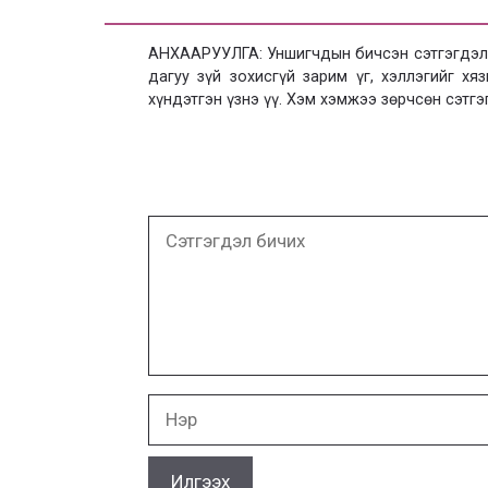
АНХААРУУЛГА: Уншигчдын бичсэн сэтгэгдэлд
дагуу зүй зохисгүй зарим үг, хэллэгийг х
хүндэтгэн үзнэ үү. Хэм хэмжээ зөрчсөн сэтгэ
Сэтгэгдэл
бичих
Нэр