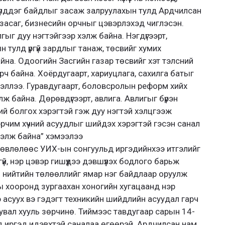
үлддэг байдлыг засаж залруулахын тулд Ардчилсан
асаг, бизнесийн орчныг цэвэрлэхэд чиглэсэн.
лгыг дуу нэгтэйгээр хэлж байна. Нэгдүгээрт,
тулд үргүй зардлыг танаж, төсвийг хумих
йна. Одоогийн Засгийн газар төсвийг хэт тэлсний
ч байна. Хоёрдугаарт, хариуцлага, сахилга батыг
хэллээ. Гуравдугаарт, боловсролын реформ хийх
ж байна. Дөрөвдүгээрт, авлига. Авлигыг бүрэн
бий болгох хэрэгтэй гэж дуу нэгтэй хэлцгээж
эрчим хүчний асуудлыг шийдэх хэрэгтэй гэсэн санал
хэлж байна” хэмээлээ
зөвлөлөөс УИХ-ын сонгуульд иргэдийнхээ итгэлийг
гүй, нэр цэвэр гишүүдээ дэвшүүлэх бодлого барьж
 нийтийн төлөөллийг ямар нэг байдлаар оруулж
ы хооронд зургаахан хоногийн хугацаанд нэр
 асуух вэ гэдэгт техникийн шийдлийн асуудал гарч
увал хууль зөрчинө. Тиймээс тавдугаар сарын 14-
үнд иргэд идэвхтэй саналаа өгөөрэй. Ардчилсан нам