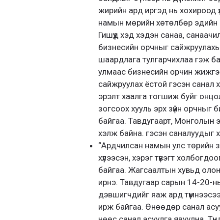
жирийн ард иргэд нь хохироод 
намын мөрийн хөтөлбөр эдийн з
Гишүүд хэд хэдэн санаа, санаачи
бизнесийн орчныг сайжруулахын 
шаардлага тулгарчихлаа гэж ба
улмаас бизнесийн орчин жижгэр
сайжруулах ёстой гэсэн санал 
эрэлт хаалга тогшиж буйг онцол
зогсоох хууль эрх зүйн орчныг 
байгаа. Тавдугаарт, Монголын 
хэлж байна. гэсэн саналуудыг 
“Ардчилсан намын улс төрийн 
хүлээсэн, хэрэг түвэгт холбогдоо
байгаа. Жагсаалтын хувьд олон
ирнэ. Тавдугаар сарын 14-20-н
дэвшигчдийг яаж ард түмнээсээ
ирж байгаа. Өнөөдөр санал асу
нөөс санал асуулга явуулна. Тү