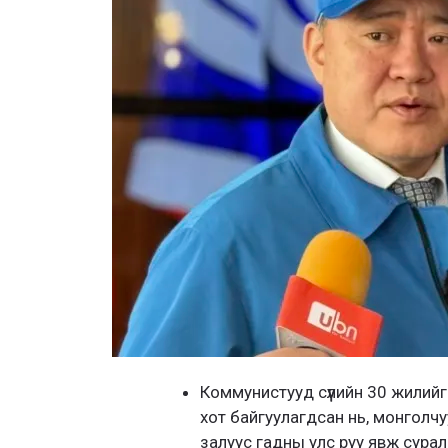
Коммунистууд сүүлийн 30 жилийг
хот байгуулагдсан нь, монголчу
залуус гадны улс руу явж суралц