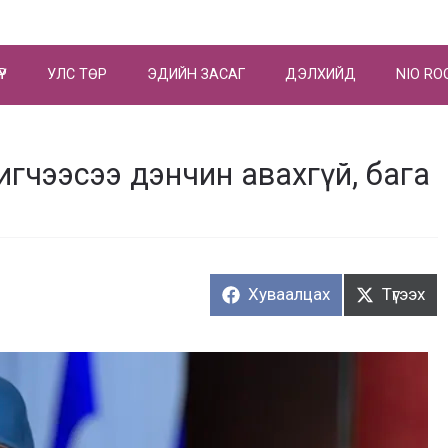
ҮР
УЛС ТӨР
ЭДИЙН ЗАСАГ
ДЭЛХИЙД
NIO RO
шигчээсээ дэнчин авахгүй, бага
Хуваалцах:
Түгээх:
Хуваалцах
Түгээх