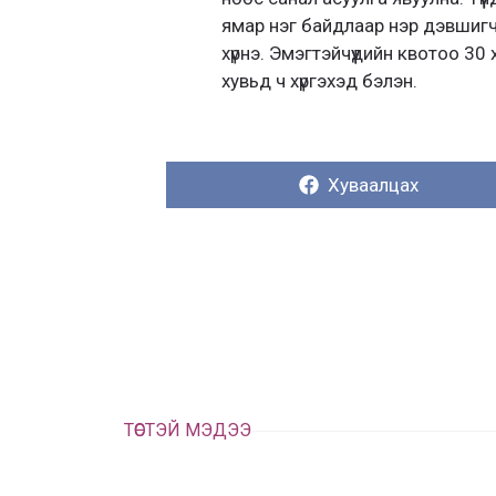
ямар нэг байдлаар нэр дэвшигч
хүрнэ. Эмэгтэйчүүдийн квотоо 30
хувьд ч хүргэхэд бэлэн.
Хуваалцах:
Хуваалцах
ТӨСТЭЙ МЭДЭЭ