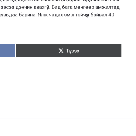
ээсээ дэнчин авахгүй. Бид бага мөнгөөр амжилтад
 хувьдаа барина. Ялж чадах эмэгтэйчүүд байвал 40
Түгээх:
Түгээх