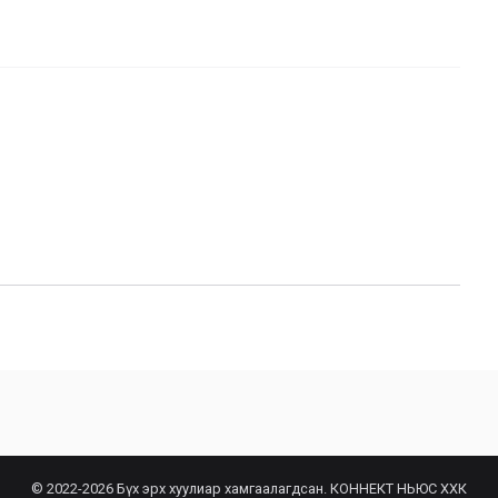
© 2022-2026 Бүх эрх хуулиар хамгаалагдсан. КОННЕКТ НЬЮС ХХК