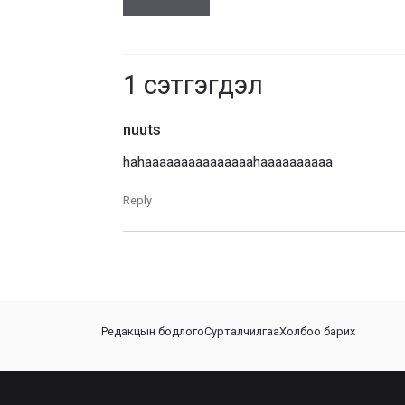
1
сэтгэгдэл
nuuts
hahaaaaaaaaaaaaaaahaaaaaaaaaa
Reply
Редакцын бодлого
Сурталчилгаа
Холбоо барих