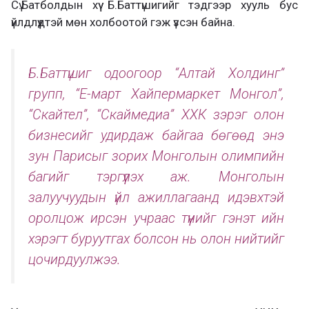
Сү.Батболдын хүү Б.Баттүшигийг тэдгээр хууль бус
үйлдлүүдтэй мөн холбоотой гэж үзсэн байна.
Б.Баттүшиг одоогоор “Алтай Холдинг”
групп, “Е-март Хайпермаркет Монгол”,
“Скайтел”, “Скаймедиа” ХХК зэрэг олон
бизнесийг удирдаж байгаа бөгөөд энэ
зун Парисыг зорих Монголын олимпийн
багийг тэргүүлэх аж. Монголын
залуучуудын үйл ажиллагаанд идэвхтэй
оролцож ирсэн учраас түүнийг гэнэт ийн
хэрэгт буруутгах болсон нь олон нийтийг
цочирдуулжээ.