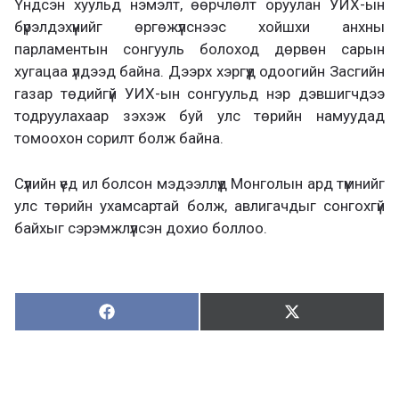
Үндсэн хуульд нэмэлт, өөрчлөлт оруулан УИХ-ын
бүрэлдэхүүнийг өргөжүүлснээс хойшхи анхны
парламентын сонгууль болоход дөрвөн сарын
хугацаа үлдээд байна. Дээрх хэргүүд одоогийн Засгийн
газар төдийгүй УИХ-ын сонгуульд нэр дэвшигчдээ
тодруулахаар зэхэж буй улс төрийн намуудад
томоохон сорилт болж байна.
Сүүлийн үед ил болсон мэдээллүүд Монголын ард түмнийг
улс төрийн ухамсартай болж, авлигачдыг сонгохгүй
байхыг сэрэмжлүүлсэн дохио боллоо.
Хуваалцах:
Түгээх:
Х
Т
у
в
г
а
э
а
э
л
х