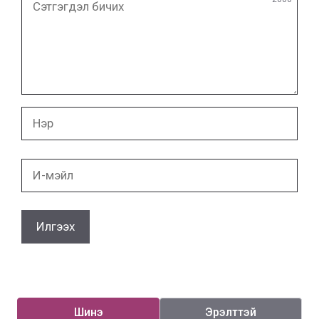
бичих
Нэр
И-
мэйл
Шинэ
Эрэлттэй