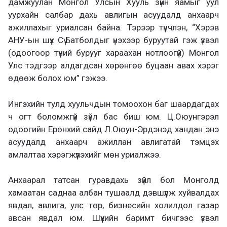
дамжуулан Монгол Улсын Хууль зүйн яамыг уул
уурхайн салбар дахь авлигын асуудалд анхаарч
ажиллахыг уриалсан байна. Тэрээр түүнчлэн, “Хэрэв
АНУ-ын шүүх Сү.Батболдыг үнэхээр буруутай гэж үзвэл
(одоогоор түүний бурууг хараахан нотлоогүй) Монгол
Улс тэдгээр алдагдсан хөрөнгөө буцаан авах хэрэг
өдөөж болох юм” гэжээ.
Ингэхийн тулд хуульчдын томоохон баг шаардагдах
ч огт боломжгүй зүйл бас биш юм. Ц.Оюунгэрэл
одоогийн Ерөнхий сайд Л.Оюун-Эрдэнэд хандан энэ
асуудалд анхаарч ажиллан авлигатай тэмцэх
амлалтаа хэрэгжүүлэхийг мөн уриалжээ.
Анхаарал татсан гуравдахь зүйл бол Монголд
хамаатан саднаа албан тушаалд дэвшүүлж хуйвалдах
явдал, авлига, улс төр, бизнесийн холилдол газар
авсан явдал юм. Шүүхийн баримт бичгээс үзвэл