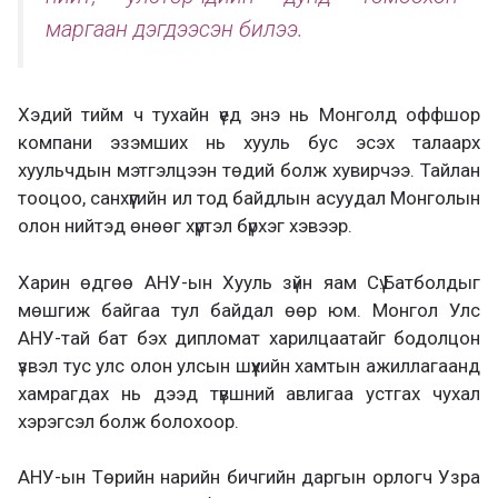
маргаан дэгдээсэн билээ.
Хэдий тийм ч тухайн үед энэ нь Монголд оффшор
компани эзэмших нь хууль бус эсэх талаарх
хуульчдын мэтгэлцээн төдий болж хувирчээ. Тайлан
тооцоо, санхүүгийн ил тод байдлын асуудал Монголын
олон нийтэд өнөөг хүртэл бүрхэг хэвээр.
Харин өдгөө АНУ-ын Хууль зүйн яам Сү.Батболдыг
мөшгиж байгаа тул байдал өөр юм. Монгол Улс
АНУ-тай бат бэх дипломат харилцаатайг бодолцон
үзвэл тус улс олон улсын шүүхийн хамтын ажиллагаанд
хамрагдах нь дээд түвшний авлигаа устгах чухал
хэрэгсэл болж болохоор.
АНУ-ын Төрийн нарийн бичгийн даргын орлогч Узра