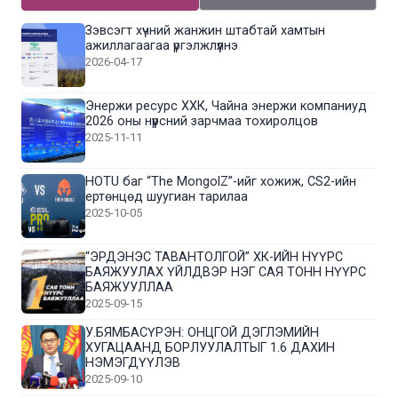
Зэвсэгт хүчний жанжин штабтай хамтын
ажиллагаагаа үргэлжлүүлнэ
2026-04-17
Энержи ресурс ХХК, Чайна энержи компаниуд
2026 оны нүүрсний зарчмаа тохиролцов
2025-11-11
HOTU баг “The MongolZ”-ийг хожиж, CS2-ийн
ертөнцөд шуугиан тарилаа
2025-10-05
“ЭРДЭНЭС ТАВАНТОЛГОЙ” ХК-ИЙН НҮҮРС
БАЯЖУУЛАХ ҮЙЛДВЭР НЭГ САЯ ТОНН НҮҮРС
БАЯЖУУЛЛАА
2025-09-15
У.БЯМБАСҮРЭН: ОНЦГОЙ ДЭГЛЭМИЙН
ХУГАЦААНД БОРЛУУЛАЛТЫГ 1.6 ДАХИН
НЭМЭГДҮҮЛЭВ
2025-09-10