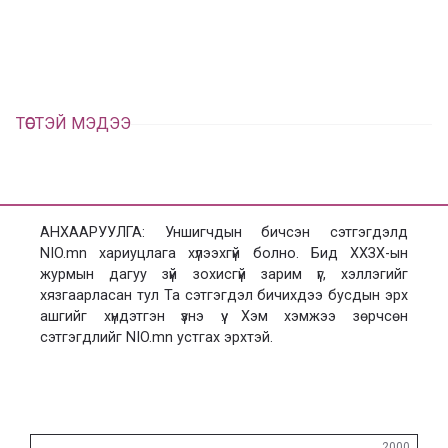
ц
а
х
ТӨСТЭЙ МЭДЭЭ
АНХААРУУЛГА: Уншигчдын бичсэн сэтгэгдэлд
NIO.mn хариуцлага хүлээхгүй болно. Бид ХХЗХ-ын
журмын дагуу зүй зохисгүй зарим үг, хэллэгийг
хязгаарласан тул Та сэтгэгдэл бичихдээ бусдын эрх
ашгийг хүндэтгэн үзнэ үү. Хэм хэмжээ зөрчсөн
сэтгэгдлийг NIO.mn устгах эрхтэй.
Сэтгэгдэл
2000