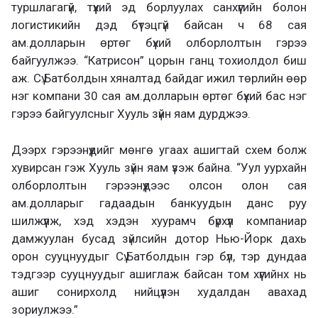
туршлагагүй, түүхий эд борлуулах санхүүгийн болон
логистикийн дэд бүтэцгүй байсан ч 68 сая
ам.долларын өртөг бүхий олборлолтын гэрээ
байгуулжээ. “Катрисон” цорын ганц тохиолдол биш
аж. Сү.Батболдын хяналтад байдаг ижил төрлийн өөр
нэг компани 30 сая ам.долларын өртөг бүхий бас нэг
гэрээ байгуулсныг Хууль зүйн яам дурджээ.
Дээрх гэрээнүүдийг мөнгө угаах ашигтай схем болж
хувирсан гэж Хууль зүйн яам үзэж байна. “Уул уурхайн
олборлолтын гэрээнүүдээс олсон олон сая
ам.долларыг гадаадын банкуудын данс руу
шилжүүлж, хэд хэдэн хуурамч бүрхүүл компаниар
дамжуулан бусад зүйлсийн дотор Нью-Йорк дахь
орон сууцнуудыг Сү.Батболдын гэр бүл, тэр дундаа
тэдгээр сууцнуудыг ашиглаж байсан том хүүгийнх нь
ашиг сонирхолд нийцүүлэн худалдан авахад
зориулжээ.”