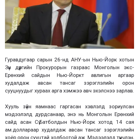
Гуравдугаар сарын 26-нд АНУ-ын Нью-Йорк хотын
Зүүн дүүргийн Прокурорын газраас Монголын экс-
Ерөнхий сайдын Нью-Йоркт авлигын аргаар
худалдаж авсан тансаг зэрэглэлийн орон
сууцнуудыг хураах арга хэмжээ авч эхэлснээ зарлав.
Хууль зүйн яамнаас гаргасан хэвлэлд зориулсан
мэдээлэлд дурдсанаар, энэ нь Монголын Ерөнхий
сайд асан Сү.Батболдын Нью-Йорк хотод 14 сая
ам.доллараар худалдаж авсан тансаг зэрэглэлийн
хоёр орон сууцтай холбоотой аж. Мэдээлэлд түүнчлэн,