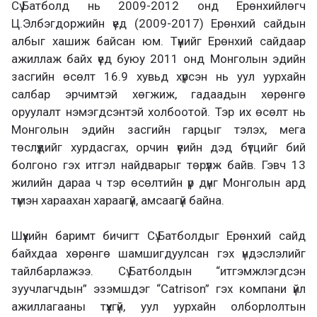
Сү.Батболд нь 2009-2012 онд Ерөнхийлөгч
Ц.Элбэгдоржийн үед (2009-2017) Ерөнхий сайдын
албыг хашиж байсан юм. Түүнийг Ерөнхий сайдаар
ажиллаж байх үед буюу 2011 онд Монголын эдийн
засгийн өсөлт 16.9 хувьд хүрсэн нь уул уурхайн
салбар эрчимтэй хөгжиж, гадаадын хөрөнгө
оруулалт нэмэгдсэнтэй холбоотой. Тэр их өсөлт нь
Монголын эдийн засгийн гарцыг тэлэх, мега
төслүүдийг хурдасгах, орчин үеийн дэд бүтцийг бий
болгоно гэх итгэл найдварыг төрүүлж байв. Гэвч 13
жилийн дараа ч тэр өсөлтийн үр дүнг Монголын ард
түмэн хараахан хараагүй, амсаагүй байна.
Шүүхийн баримт бичигт Сү.Батболдыг Ерөнхий сайд
байхдаа хөрөнгө шамшигдуулсан гэх үндэслэлийг
тайлбарлажээ. Сү.Батболдын “итгэмжлэгдсэн
зуучлагчдын” эзэмшдэг “Catrison” гэх компани үйл
ажиллагааны түүхгүй, уул уурхайн олборлолтын