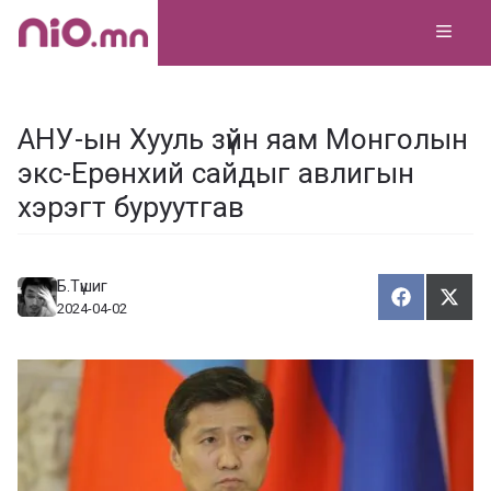
Skip
MEN
to
content
АНУ-ын Хууль зүйн яам Монголын
экс-Ерөнхий сайдыг авлигын
хэрэгт буруутгав
Б.Түшиг
Хуваалца
Түгэ
Х
Т
2024-04-02
у
в
г
а
э
а
э
л
х
ц
а
х