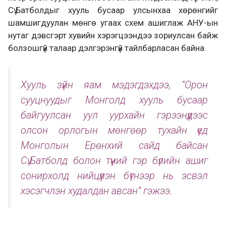
Сү.Батболдыг хууль бусаар улсынхаа хөрөнгийг
шамшигдуулан мөнгө угаах схем ашиглаж АНУ-ын
нутаг дэвсгэрт хувийн хэрэгцээндээ зориулсан байж
болзошгүй талаар дэлгэрэнгүй тайлбарласан байна.
Хууль зүйн яам мэдэгдэхдээ, “Орон
сууцнуудыг Монголд хууль бусаар
байгуулсан уул уурхайн гэрээнүүдээс
олсон орлогын мөнгөөр тухайн үед
Монголын Ерөнхий сайд байсан
Сү.Батболд болон түүний гэр бүлийн ашиг
сонирхолд нийцүүлэн бүтнээр нь эсвэл
хэсэгчлэн худалдан авсан” гэжээ.