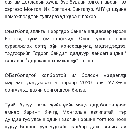
сая ам.долларын хууль бус буцаан олголт авсан гэх
хэргээр Монгол, Их Британи, Сингапур, АНУ-д шүүхийн
нэмэжлэлүүдтэй тулгарахад хүрсэн” гэжээ.
Сү.Батболд авлигын хэргүүдээ байнга няцаасаар ирсэн
бөгөөд түүний өмгөөлөгчид Олон улсын эрэн
сурвалжлах сэтгүүл зүйн консорциумд мэдэгдэхдээ,
тэдгээрийг “сүүдэрт байдаг далдуур дайсагначдын”
гаргасан “доромж нэхэмжлэлүүд” гэжээ.
Сү.Батболдтой холбоотой ил болсон мэдээллүүд
маргаан дэгдээсэн ч тэрээр 2020 оны УИХ-ын
сонгуульд дахин сонгогдсон билээ.
Түүнийг буруутгасан сүүлийн үеийн мэдэгдлүүд болон үүнээс
өмнөх баримт бичгүүд Монголын авлигатай, тэр
дундаа тус улсын эдийн засгийн оршин тогтнох ноён
нуруу болсон уул уурхайн салбар дахь авлигатай