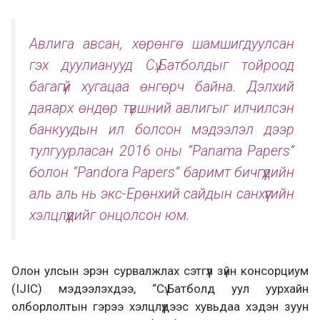
Авлига авсан, хөрөнгө шамшигдуулсан
гэх дуулианууд Сү.Батболдыг тойроод
багагүй хугацаа өнгөрч байна. Дэлхий
даяарх өндөр түвшний авлигыг илчилсэн
банкуудын ил болсон мэдээлэл дээр
тулгуурласан 2016 оны “Panama Papers”
болон “Pandora Papers” баримт бичгүүдийн
аль аль нь экс-Ерөнхий сайдын санхүүгийн
хэлцлүүдийг онцолсон юм.
Олон улсын эрэн сурвалжлах сэтгүүл зүйн консорциум
(IJIC) мэдээлэхдээ, “Сү.Батболд уул уурхайн
олборлолтын гэрээ хэлцлүүдээс хувьдаа хэдэн зуун