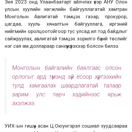
Зея 2023 онд Улаанбаатарт айлчлах үеэр АНУ Олон
улсын хуулийн хөгжлийн байгууллагатай хамтран
Монголын Авлигатай тэмцэх газар, прокурор,
цагдаа, хууль хяналтын байгууллага, иргэний
нийгмийн оролцоотойгоор тус улсад ил тод байдлыг
сайжруулах, авлигатай тэмцэх зорилго бүхий төслийг
нэг сая ам.доллараар санхүүжүүлэхээр болсон билээ.
Монголын байгалийн баялгаас олсон
орлогыг ард түмэнд зүй ёсоор хүртээхийн
тулд хамгаалах шаардлагатай талаар
зарим улс төрч хэдийнээс ярьж
эхэлжээ.
УИХ-ын гишүүн асан Ц.Оюунгэрэл сошиал хуудсаараа