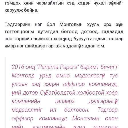
тэмцэх хүчин чармайлтын хэд хэдэн чухал зүйлийг
харуулж байна.
Тэдгээрийн нэг бол Монголын хууль эрх зүйн
тогтолцооны дутагдал бөгөөд дотоод, гадаадад
энэ төрлийн авлигын хэргүүдэд буруутгагсдын талаар
ямар нэг шийдвэр гаргаж чадаагүй явдал юм.
2016 онд “Panama Papers” баримт бичигт
Монголд урьд өмнө мэдээлээгүй тус
улсын хэд хэдэн оффшор компаниуд,
үүний дотор Сү.Батболдтой холбоотой хоёр
компанийн талаарх дэлгэрэнгүй
мэдээллийг ил болгосон. Тэдгээр
оффшор компаниуд Монголын олон
нийт, улстөрчдийн дунд томоохон