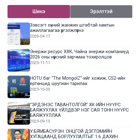
Шинэ
Эрэлттэй
Зэвсэгт хүчний жанжин штабтай хамтын
ажиллагаагаа үргэлжлүүлнэ
2026-04-17
Энержи ресурс ХХК, Чайна энержи компаниуд
2026 оны нүүрсний зарчмаа тохиролцов
2025-11-11
HOTU баг “The MongolZ”-ийг хожиж, CS2-ийн
ертөнцөд шуугиан тарилаа
2025-10-05
“ЭРДЭНЭС ТАВАНТОЛГОЙ” ХК-ИЙН НҮҮРС
БАЯЖУУЛАХ ҮЙЛДВЭР НЭГ САЯ ТОНН НҮҮРС
БАЯЖУУЛЛАА
2025-09-15
У.БЯМБАСҮРЭН: ОНЦГОЙ ДЭГЛЭМИЙН
ХУГАЦААНД БОРЛУУЛАЛТЫГ 1.6 ДАХИН