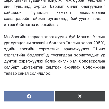
харилцааны түвшнийг ахиулж, “Иж бүрэн түншлэл”-
ийн түвшинд хүргэх баримт бичиг байгуулсныг
сайшааж, Түншлэл хамтын ажиллагааны
хэлэлцээрийг ойрын хугацаанд байгуулна гэдэгт
итгэж байгаагаа илэрхийлэв.
Мөн Засгийн газраас хэрэгжүүлж буй Монгол Улсын
урт хугацааны хөгжлийн бодлого “Алсын хараа 2050”,
эдийн засгийн сэргэлтийг эрчимжүүлэх “Шинэ
сэргэлтийн бодлого”-д тусгагдсан зорилтуудыг үр
дүнтэй хэрэгжүүлэх болон англи хэл, боловсролын
салбарт Британитай хамтран ажиллах боломжийн
талаар санал солилцлоо.
Хуваалцах:
Түгээх:
Х
Т
у
ү
в
г