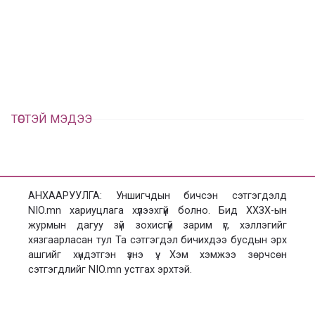
а
э
а
э
л
х
ц
а
х
ТӨСТЭЙ МЭДЭЭ
АНХААРУУЛГА: Уншигчдын бичсэн сэтгэгдэлд
NIO.mn хариуцлага хүлээхгүй болно. Бид ХХЗХ-ын
журмын дагуу зүй зохисгүй зарим үг, хэллэгийг
хязгаарласан тул Та сэтгэгдэл бичихдээ бусдын эрх
ашгийг хүндэтгэн үзнэ үү. Хэм хэмжээ зөрчсөн
сэтгэгдлийг NIO.mn устгах эрхтэй.