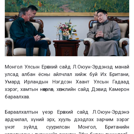
Монгол Улсын Ерөнхий сайд Л.Оюун-Эрдэнэд манай
улсад албан ёсны айлчлал хийж буй Их Британи,
Умард Ирландын Нэгдсэн Хаант Улсын Гадаад
хэрэг, хамтын нөхөрлөл, хөгжлийн сайд Дэвид Камерон
бараалхав.
Бараалхалтын үеэр Ерөнхий сайд Л.Оюун-Эрдэнэ
ардчилал, хүний эрх, хууль дээдлэх зарчим зэрэг
үнэт зүйлд суурилсан Монгол, Британийн