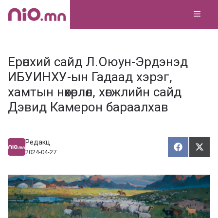
Skip
MEN
to
content
Ерөнхий сайд Л.Оюун-Эрдэнэд
ИБУИНХУ-ын Гадаад хэрэг,
хамтын нөхөрлөл, хөгжлийн сайд
Дэвид Камерон бараалхав
Редакц
Хуваалца
Түг
Х
Т
2024-04-27
у
ү
в
г
а
э
а
э
л
х
ц
а
х