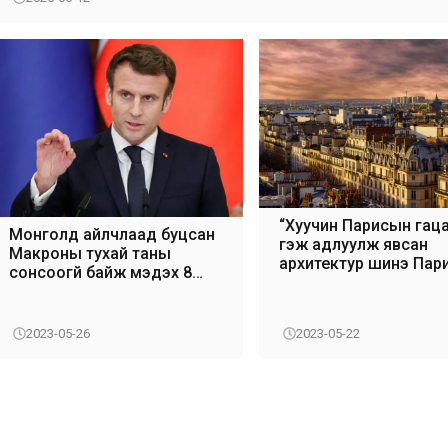
“Хуучин Парисын гац
Монголд айлчлаад буцсан
гэж адлуулж явсан
Макроны тухай таны
архитектур шинэ Пар
сонсоогүй байж мэдэх 8
бүтээжээ
баримт
2023-05-26
2023-05-22