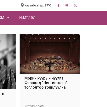
Улаанбаатар: 27°C
OM
НИЙТЛЭЛ
Морин хуурын чуулга
Францад “Чингис хаан”
тоглолтоо толилуулна
 л
2023-10-05