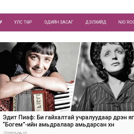
ҮР
УЛС ТӨР
ЭДИЙН ЗАСАГ
ДЭЛХИЙД
NIO RO
Эдит Пиаф: Би гайхалтай учралуудаар дүүрэн яг
“Богем”-ийн амьдралаар амьдарсан хүн
2025-06-12