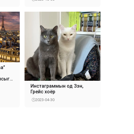
аа”
исыг
Инстаграммын од Зэн,
Грейс хоёр
2023-04-30