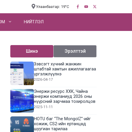
Улаанбаатар: 19°C
OM
НИЙТЛЭЛ
Шинэ
Эрэлттэй
Зэвсэгт хүчний жанжин
штабтай хамтын ажиллагаагаа
үргэлжлүүлнэ
2026-04-17
Энержи ресурс ХХК, Чайна
энержи компаниуд 2026 оны
нүүрсний зарчмаа тохиролцов
2025-11-11
HOTU баг “The MongolZ”-ийг
хожиж, CS2-ийн ертөнцөд
шуугиан тарилаа