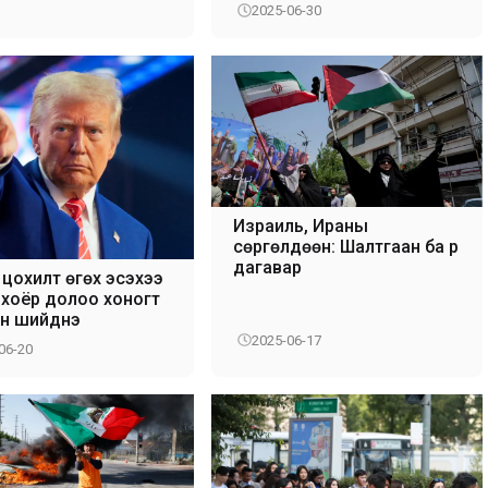
2025-06-30
Израиль, Ираны
сөргөлдөөн: Шалтгаан ба үр
дагавар
цохилт өгөх эсэхээ
 хоёр долоо хоногт
ан шийднэ
2025-06-17
06-20