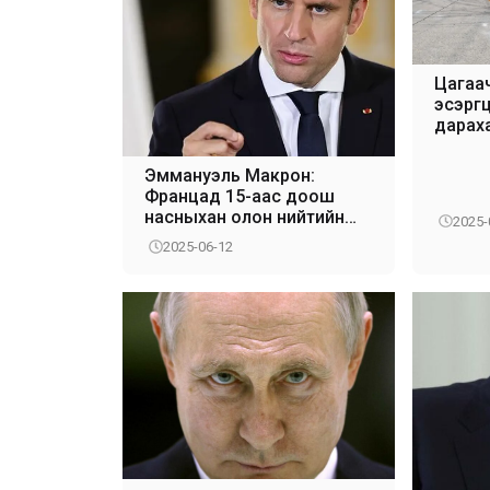
Цагаа
эсэргү
дарах
цэрэг
Эммануэль Макрон:
Францад 15-аас доош
насныхан олон нийтийн
2025-
сүлжээ ашиглахыг
2025-06-12
хориглоно