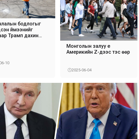
члалын бодлогыг
үцсэн үймээнийг
аар Трамп дахин
 дайчлав
Монголын залуу үе
Америкийн Z-үүдээс тэс өөр
06-10
2025-06-04