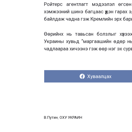
Ройтерс агентлагт мэдээлэл өгсөн
хэмжээний шинэ багцаас үүдэн гарах 
байлдаж чадна гэж Кремлийн эрх бари
Өөрийнх нь тавьсан болзлыг хүлээ
Украины хувьд “маргаашийн өдөр нь и
чадлаараа хичээнэ гэж өөр нэг эх су
Хуваалцах:
Хуваалцах
В.Путин
, 
ОХУ УКРАИН