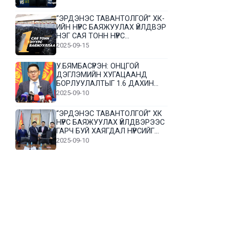
“ЭРДЭНЭС ТАВАНТОЛГОЙ” ХК-
ИЙН НҮҮРС БАЯЖУУЛАХ ҮЙЛДВЭР
НЭГ САЯ ТОНН НҮҮРС
БАЯЖУУЛЛАА
2025-09-15
У.БЯМБАСҮРЭН: ОНЦГОЙ
ДЭГЛЭМИЙН ХУГАЦААНД
БОРЛУУЛАЛТЫГ 1.6 ДАХИН
НЭМЭГДҮҮЛЭВ
2025-09-10
“ЭРДЭНЭС ТАВАНТОЛГОЙ” ХК
НҮҮРС БАЯЖУУЛАХ ҮЙЛДВЭРЭЭС
ГАРЧ БУЙ ХАЯГДАЛ НҮҮРСИЙГ
ДАХИН БОЛОВСРУУЛНА
2025-09-10
Л.Гүндалай: Дүр эсгэсэн худал
хуурмагтай эвлэрч чаддаггүй
нь миний алдаа байж магадгүй
2025-09-05
ЦОГТЦЭЦИЙ СУМЫН ЦАГААН-
ОВОО, СИЙРСТ БАГИЙН
ИРГЭДИЙН ТӨЛӨӨЛӨЛ НҮҮРС