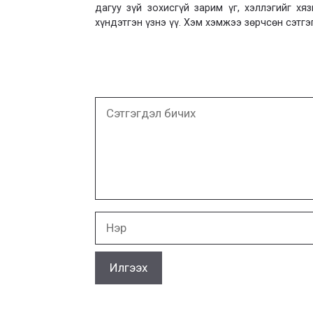
дагуу зүй зохисгүй зарим үг, хэллэгийг х
хүндэтгэн үзнэ үү. Хэм хэмжээ зөрчсөн сэтгэ
Сэтгэгдэл
бичих
Нэр