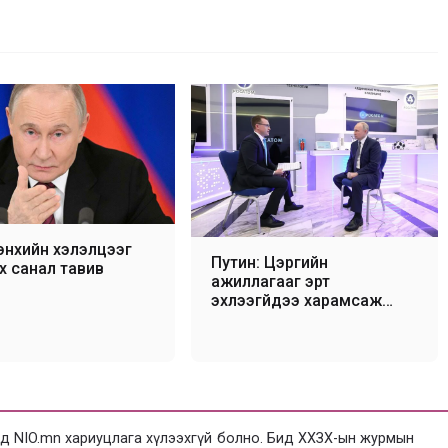
энхийн хэлэлцээг
Путин: Цэргийн
х санал тавив
ажиллагааг эрт
эхлээгүйдээ харамсаж
байна
 NIO.mn хариуцлага хүлээхгүй болно. Бид ХХЗХ-ын журмын