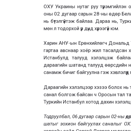
ОХУ Украины нутаг руу түрэмгийлэн
оны 02 дугаар сарын 28-ны өдөр Бела
нь бүтэлгүйтэж байлаа. Дараа нь, Ту
мөн л тодорхой үр дүнд хүрээгүй юм.
Харин АНУ-ын Ерөнхийлөгч Дональд 
гартаа авснаар хоёр жил тасалдсан 
Истанбулд талууд хэлэлцэж байлаа
дараагийн шатанд талууд өөрсдийн н
санамж бичиг байгуулна гэж хэвлэлүү
Дараагийн хэлэлцээр хэзээ болох нь 
санал болгож байсан ч Оросын тал та
Туркийн Истанбул хотод дахин хэлэлц
Тодруулбал, 06 дугаар сарын 02-ны ө
шатыг зохион байгуулах саналыг ОХ