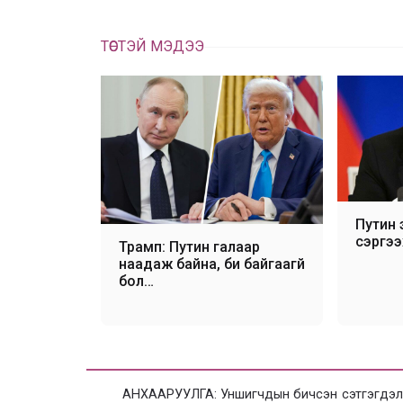
ТӨСТЭЙ МЭДЭЭ
Путин 
сэргээ
Трамп: Путин галаар
наадаж байна, би байгаагүй
бол…
АНХААРУУЛГА: Уншигчдын бичсэн сэтгэгдэлд