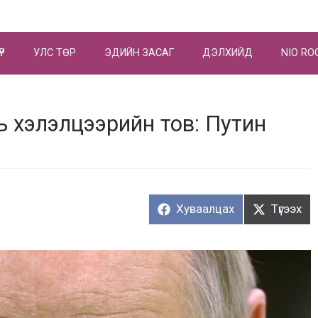
ҮР
УЛС ТӨР
ЭДИЙН ЗАСАГ
ДЭЛХИЙД
NIO RO
ь хэлэлцээрийн тов: Путин
Хуваалцах:
Түгээх:
Хуваалцах
Түгээх