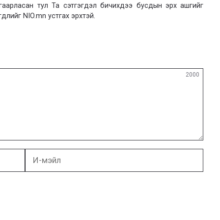
язгаарласан тул Та сэтгэгдэл бичихдээ бусдын эрх ашгийг
гдлийг NIO.mn устгах эрхтэй.
2000
И-
мэйл