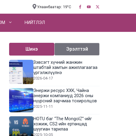
Улаанбаатар: 19°C
OM
НИЙТЛЭЛ
Шинэ
Эрэлттэй
Зэвсэгт хүчний жанжин
штабтай хамтын ажиллагаагаа
үргэлжлүүлнэ
2026-04-17
Энержи ресурс ХХК, Чайна
энержи компаниуд 2026 оны
нүүрсний зарчмаа тохиролцов
2025-11-11
HOTU баг “The MongolZ”-ийг
хожиж, CS2-ийн ертөнцөд
шуугиан тарилаа
2025-10-05