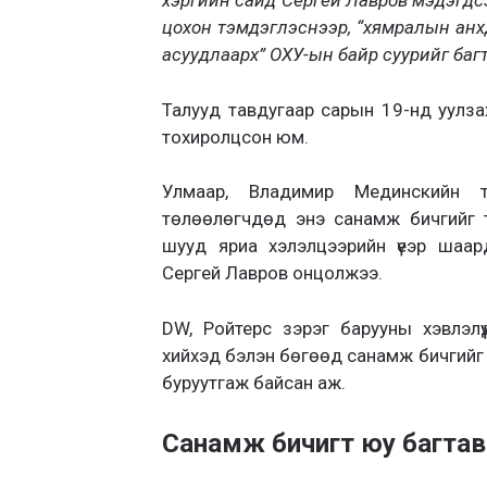
хэргийн сайд Сергей Лавров мэдэгдс
цохон тэмдэглэснээр, “хямралын анх
асуудлаарх” ОХУ-ын байр суурийг ба
Талууд тавдугаар сарын 19-нд уулз
тохиролцсон юм.
Улмаар, Владимир Мединскийн т
төлөөлөгчдөд энэ санамж бичгийг 
шууд яриа хэлэлцээрийн үеэр шаар
Сергей Лавров онцолжээ.
DW, Ройтерс зэрэг барууны хэвлэлү
хийхэд бэлэн бөгөөд санамж бичгийг
буруутгаж байсан аж.
Санамж бичигт юу багтав