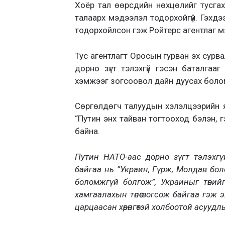
Хоёр тал өөрсдийн нөхцөлийг тусга
талаарх мэдээлэл тодорхойгүй. Гэхд
тодорхойлсон гэж Ройтерс агентлаг 
Тус агентлагт Оросын гурван эх сурв
дорно зүгт тэлэхгүй гэсэн баталгаа
хэмжээг зогсоовол дайн дуусах боло
Сөргөлдөгч талуудын хэлэлцээрийн 
“Путин энх тайван тогтооход бэлэн, 
байна.
Путин НАТО-аас дорно зүгт тэлэхгү
байгаа нь “Украин, Гүрж, Молдав бол
боломжгүй болгож”,
Украиныг төвий
хамгаалахын төлөө зогсож байгаа гэж 
царцаасан хөрөнгөтэй холбоотой асууд