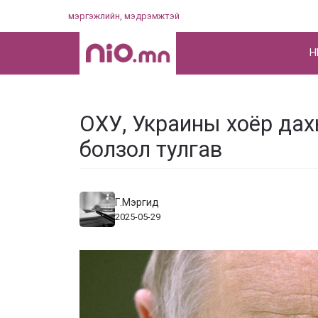
Skip
мэргэжлийн, мэдрэмжтэй
to
content
НҮ
ОХУ, Украины хоёр дах
болзол тулгав
Г.Мэргид
2025-05-29