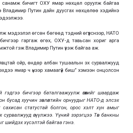
х санамж бичигт ОХУ ямар нөхцөл оруулж байгаа
ээ Владимир Путин дайн дуусгах нөхцөлөө хэдийнэ
мэдээлжээ.
алж мэдээлэл өгсөн бөгөөд тэдний өгүүлснээр, НАТО
г бичгээр гаргаж өгөх, ОХУ-д тавьсан хориг арга
мжтой гэж Владимир Путин үзэж байгаа аж.
явцтай ойр, өндөр албан тушаалын эх сурвалжууд
гэхдээ ямар ч үнээр хамаагүй биш” хэмээн онцолсон
й гэдгээ бичгээр баталгаажуулж өгөхийг шаардаж
он бусад хуучин зөвлөлтийн орнуудыг НАТО-д элсэх
г сахисан статустай болгон, орос хэлт хүн амыг
эх сурвалжууд өгүүлжээ. Үүний зэрэгцээ Төв банкны
лыг шийдэх хүсэлтэй байгаа гэнэ
.