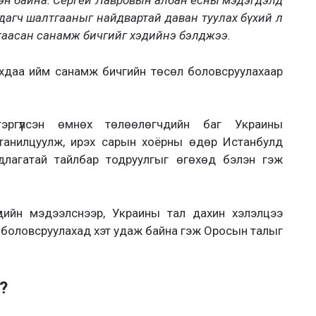
эн байна. Сергей Лавровын албан ёсны мэдэгдэлд
дагч шалтгааныг найдвартай даван туулах бүхий л
гтаасан санамж бичгийг хэдийнэ бэлджээ.
ахдаа ийм санамж бичгийн төсөл боловсруулахаар
эргүүлсэн өмнөх төлөөлөгчдийн баг Украины
танилцуулж, ирэх сарын хоёрны өдөр Истанбулд
длагатай тайлбар тодруулгыг өгөхөд бэлэн гэж
үдийн мэдээлснээр, Украины тал дахин хэлэлцээ
 боловсруулахад хэт удаж байна гэж Оросын талыг
?