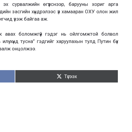
 эх сурвалжийн өгүүлснээр, барууны хориг арга
эдийн засгийн хүндрэлээс үл хамааран ОХУ олон жил
гчид үзэж байгаа аж.
ж авах боломжгүй гэдэг нь ойлгомжтой болвол
лүү хүнд тусна” гэдгийг харуулахын тулд Путин бүх
рвалж онцолжээ.
Түгээх:
Түгээх