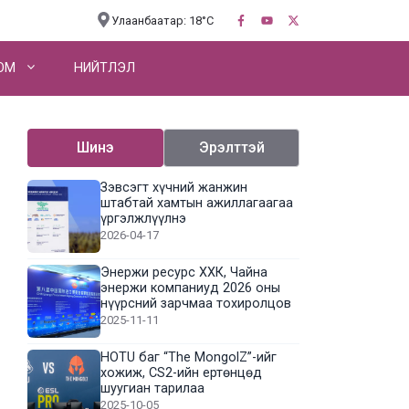
Улаанбаатар: 18°C
OM
НИЙТЛЭЛ
Шинэ
Эрэлттэй
Зэвсэгт хүчний жанжин
штабтай хамтын ажиллагаагаа
үргэлжлүүлнэ
2026-04-17
Энержи ресурс ХХК, Чайна
энержи компаниуд 2026 оны
нүүрсний зарчмаа тохиролцов
2025-11-11
HOTU баг “The MongolZ”-ийг
хожиж, CS2-ийн ертөнцөд
шуугиан тарилаа
2025-10-05