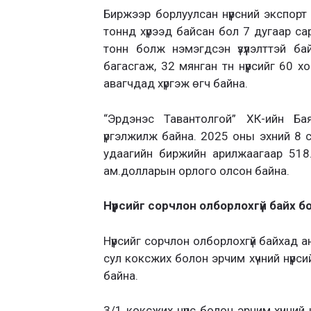
Биржээр борлуулсан нүүрсний экспорт
тоннд хүрээд байсан бол 7 дугаар са
тонн болж нэмэгдсэн үзүүлэлттэй ба
багасгаж, 32 мянган тн нүүрсийг 60 
авагчдад хүргэж өгч байна.
“Эрдэнэс Тавантолгой” ХК-ийн Ба
үргэлжилж байна. 2025 оны эхний 8 с
удаагийн биржийн арилжаагаар 518.4
ам.долларын орлого олсон байна.
Нүүрсийг сорчлон олборлохгүй байх
Нүүрсийг сорчлон олборлохгүй байхад а
сул коксжих болон эрчим хүчний нүүрси
байна.
3/1 коксжих нүүрс болон эрчим хүчний 