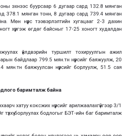
 оны эхнээс буурсаар 6 дугаар сард 132.8 мянган
рд 378.1 мянган тонн, 8 дугаар сард 739.4 мянган
йна. Мөн нүүрс тээвэрлэлтийн хугацааг 2-3 дахин
хоногт хүргэж өгдөг байсныг 17-25 хоногт худалдан
яжуулах үйлдвэрийн туршилт тохируулгын ажил
арын байдлаар 799.5 мян.тн нүүрсийг баяжуулж, 20
 мян.тн баяжуулсан нүүрсийг борлуулж, 51.5 сая
 бодлого баримталж байна
нхаарч хатуу коксжих нүүрсийг арилжаалахгүйгээр 3/1
йг түлхүү борлуулах бодлогыг БЭТ-ийн баг баримталж
нүүрсийг үнслэг болон илчлэгээс нь хамаарч өөр өөр