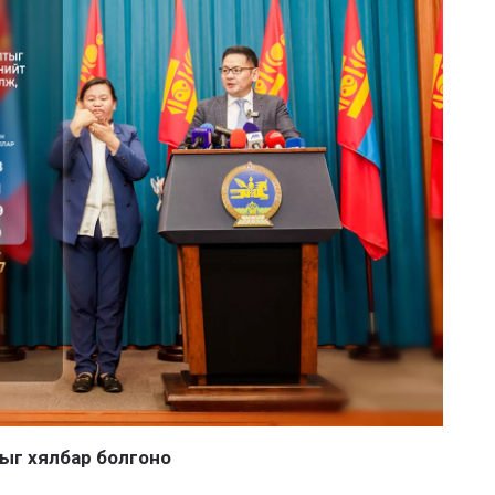
цыг хялбар болгоно