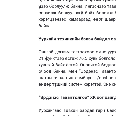
үнээр борлуулж байна. Ингэснээр тав
сорчилж борлуулахгүй байх боломж 
хэрэгцээнээс хамаараад өөрт шаар
байна.
Уурхайн техникийн бэлэн байдал с
Онцгой дэглэм тогтоохоос өмнө уурх
21 функтээр өсгөж 76.5 хувь болголо
хувьтай байх ёстой. Оновчтой бодлого
очоод байна. Мөн “Эрдэнэс Таванто
шатны хяналтын самбарыг /dashboard/
өндөр түвшний систем хэрэгтэй. Энэ 
“Эрдэнэс Тавантолгой” ХК хог хаяг
Уурхайгаас зөвхөн зардал гарч бай