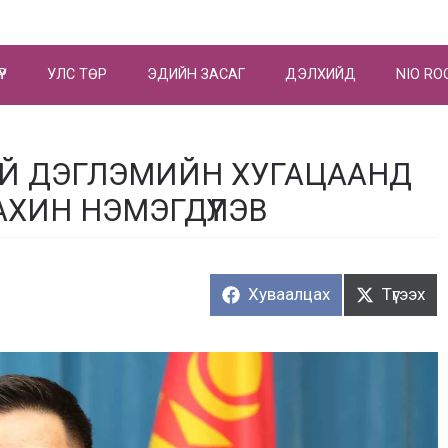
ҮР
УЛС ТӨР
ЭДИЙН ЗАСАГ
ДЭЛХИЙД
NIO RO
ГОЙ ДЭГЛЭМИЙН ХУГАЦААНД
АХИН НЭМЭГДҮҮЛЭВ
Хуваалцах:
Түгээх:
Хуваалцах
Түгээх