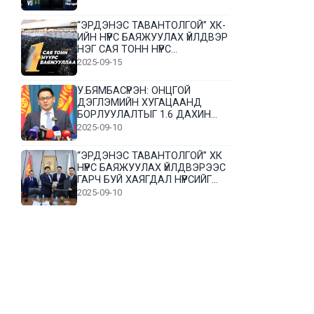
“ЭРДЭНЭС ТАВАНТОЛГОЙ” ХК-
ИЙН НҮҮРС БАЯЖУУЛАХ ҮЙЛДВЭР
НЭГ САЯ ТОНН НҮҮРС
БАЯЖУУЛЛАА
2025-09-15
У.БЯМБАСҮРЭН: ОНЦГОЙ
ДЭГЛЭМИЙН ХУГАЦААНД
БОРЛУУЛАЛТЫГ 1.6 ДАХИН
НЭМЭГДҮҮЛЭВ
2025-09-10
“ЭРДЭНЭС ТАВАНТОЛГОЙ” ХК
НҮҮРС БАЯЖУУЛАХ ҮЙЛДВЭРЭЭС
ГАРЧ БУЙ ХАЯГДАЛ НҮҮРСИЙГ
ДАХИН БОЛОВСРУУЛНА
2025-09-10
Л.Гүндалай: Дүр эсгэсэн худал
хуурмагтай эвлэрч чаддаггүй
нь миний алдаа байж магадгүй
2025-09-05
ЦОГТЦЭЦИЙ СУМЫН ЦАГААН-
ОВОО, СИЙРСТ БАГИЙН
ИРГЭДИЙН ТӨЛӨӨЛӨЛ НҮҮРС