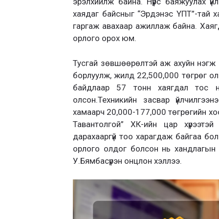
эрэлхийлж байна. Нүүрс баяжуулах 
хаядаг байсныг “Эрдэнэс ҮПТ”-тай ха
гаргаж авахаар ажиллаж байна. Хая
орлого орох юм.
Тусгай зөвшөөрөлтэй аж ахуйн нэгж 
борлуулж, жилд 22,500,000 төгрөг ол
байдлаар 57 тонн хаягдал тос н
олсон.Техникийн засвар үйлчилгээ
хамаарч 20,000-177,000 төгрөгийн хо
Тавантолгой” ХК-ийн цар хүрээтэй
дарахааргүй тоо харагдаж байгаа бол
орлого олдог болсон нь хандлагын
У.Бямбасүрэн онцлон хэллээ.