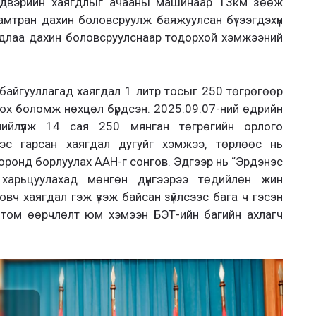
үйлдвэрийн хаягдлыг ачааны машинаар 13км зөөж
мтран дахин боловсруулж баяжуулсан бүтээгдэхүүн
гдлаа дахин боловсруулснаар тодорхой хэмжээний
байгууллагад хаягдал 1 литр тосыг 250 төгрөгөөр
ох боломж нөхцөл бүрдсэн. 2025.09.07-ний өдрийн
ийлүүлж 14 сая 250 мянган төгрөгийн орлого
нээс гарсан хаягдал дугуйг хэмжээ, төрлөөс нь
оронд борлуулах ААН-г сонгов. Эдгээр нь “Эрдэнэс
 харьцуулахад мөнгөн дүнгээрээ төдийлөн жин
овч хаягдал гэж үзэж байсан зүйлсээс бага ч гэсэн
 том өөрчлөлт юм хэмээн БЭТ-ийн багийн ахлагч