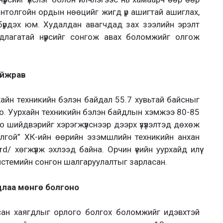
антолгойн ордын нөөцийг жигд үр ашигтай ашиглах,
бүрдэх юм. Худалдан авагчдад зах зээлийн эрэлт
длагатай нүүрсийг сонгож авах боломжийг олгож
айжрав
айн техникийн бэлэн байдал 55.7 хувьтай байсныг
о. Уурхайн техникийн бэлэн байдлын хэмжээ 80-85
 шийдвэрийг хэрэгжүүлснээр дээрх үзүүлэлтэд дөхөж
лгой” ХК-ийн өөрийн эзэмшлийн техникийн анхан
 хөгжүүлж эхлээд байна. Орчин үеийн уурхайд илүү
системийн сонгон шалгаруулалтыг зарласан.
длаа мөнгө болгоно
сан хаягдлыг орлого болгох боломжийг идэвхтэй