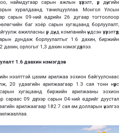
о, наймдугаар сарын ажлын үзүүлэлт, үр дүнгийн
зрын хуралдаанд танилцууллаа. Монгол Улсын
ар сарын 09-ний өдрийн 26 дугаар тогтоолоор
өөлөгчийн баг хоёр сарын хугацаанд борлуулалт,
гуулж ажилласны үр дүнд компанийн үндсэн үзүүлэлтүүд
сарын дундаж борлуулалтыг 1.6 дахин, биржийн
2 дахин, орлогыг 1,3 дахин нэмэгдүүллээ.
улалт 1.6 даахин нэмэгдэв
ийн нээлттэй цахим арилжаа зохион байгуулснаас
ж, 20 удаагийн арилжаагаар 1.3 сая тонн нүүрс
р сарын хугацаанд биржийн арилжааны зохион
р сараас 09 дүгээр сарын 04-ний өдрийг дуустал
аагийн арилжаагаар 182.7 сая ам.долларын үнэлгээ
арилжааллаа.