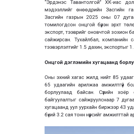
“Эрдэнэс Тавантолгой” ХК-иас доло
мэдээллийг өнөөдрийн Засгийн га
Засгийн газрын 2025 оны 07 дуга
томилогдсон онцгой бүрэн эрхт төл
экспорт, тээврийг оновчтой зохион бай
сайжирсан. Тухайлбал, компанийн 
тээвэрлэлтийг 1.5 дахин, экспортыг 1.
Онцгой дэглэмийн хугацаанд борлу
Оны эхний хагас жилд нийт 85 удааг
65 удаагийн арилжаа амжилтгүй бол
борлуулаад байсан. Сүүлийн хоё
байгуулалтыг сайжруулснаар 7 дугаа
хугацаанд уул уурхайн биржээр 43 уд
бүхий 3.2 сая тонн нүүрсийг амжилттай 