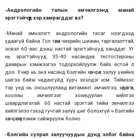
-Андрологийн талын эмчилгээнд манай
эрэгтэйчүүд хэр хамрагддаг вэ?
-Манай эмнэлэгт андрологийн тасаг нээгдээд
удаагүй байна. Гол төлөв чихрийн шижин, таргалалттай,
эсвэл 60-аас дээш настай эрэгтэйчүүд ханддаг. Уг
нь эрэгтэйчүүд 35-40 насандаа тестостероны
дааврын хэмжээгээ тодорхойлуулж байх ёстой л
доо. Учир нь энэ насанд бэлгийн хөвчрөл залуу үеийнх
шигээ байж чадахгүйд хүрч эхэлдэг юм. Тиймээс
тэр үед нь оношлуулаад витаминт эмчилгээ, хөдөлгөөн,
хоолны эмчилгээг зохицуулан хийлгэх
шаардлагатай. 60 настай эрэгтэй тийм эмчилгээ
хийлгэлээ гэхэд гучтай залуу шиг болохгүй ч бэлгийн
хөвчрөлөө үлэмж сайжруулж болно.
-Бэлгийн сулрал залуучуудын дунд элбэг байна