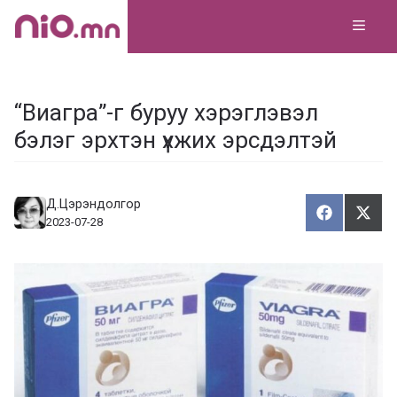
Skip
MEN
to
content
“Виагра”-г буруу хэрэглэвэл
бэлэг эрхтэн үхжих эрсдэлтэй
Д.Цэрэндолгор
Хуваалца
Түг
Х
Т
2023-07-28
у
ү
в
г
а
э
а
э
л
х
ц
а
х