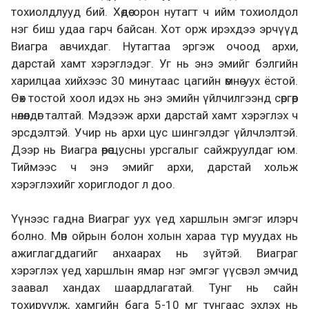
тохиолдлууд бий. Хөдөө орон нутагт ч ийм тохиолдол
нэг биш удаа гарч байсан. Хот орж ирэхдээ эрчүүд
Виагра авчихдаг. Нутагтаа эргэж очоод архи,
дарстай хамт хэрэглэдэг. Уг нь энэ эмийг бэлгийн
харилцаа хийхээс 30 минутаас цагийн өмнө уух ёстой.
Өөх тостой хоол идэх нь энэ эмийн үйлчилгээнд сөргөөр
нөлөөлдөг талтай. Мэдээж архи дарстай хамт хэрэглэх ч
эрсдэлтэй. Учир нь архи цус шингэлдэг үйлчлэлтэй.
Дээр нь Виагра өөрөө цусны урсгалыг сайжруулдаг юм.
Тиймээс ч энэ эмийг архи, дарстай хольж
хэрэглэхийг хориглодог л доо.
Үүнээс гадна Виаграг уух үед харшлын эмгэг илэрч
болно. Мөн ойрын болон холын хараа түр муудах нь
ажиглагддагийг анхаарах нь зүйтэй. Виаграг
хэрэглэх үед харшлын ямар нэг эмгэг үүсвэл эмчид
заавал хандах шаардлагатай. Тунг нь сайн
тохируулж, хамгийн бага 5-10 мг тунгаас эхлэх нь