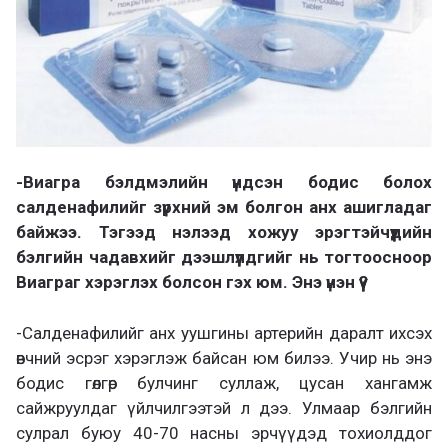
-Виагра бэлдмэлийн үндсэн бодис болох
салденафилийг зүрхний эм болгон анх ашигладаг
байжээ. Тэгээд нэлээд хожуу эрэгтэйчүүдийн
бэлгийн чадавхийг дээшлүүлдгийг нь тогтоосноор
Виаграг хэрэглэх болсон гэх юм. Энэ үнэн үү?
-Салденафилийг анх уушгины артерийн даралт ихсэх
өвчний эсрэг хэрэглэж байсан юм билээ. Учир нь энэ
бодис гөлгөр булчинг суллаж, цусан хангамж
сайжруулдаг үйлчилгээтэй л дээ. Улмаар бэлгийн
сулрал буюу 40-70 насны эрчүүдэд тохиолддог