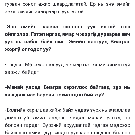
гурван хоног өнжих шаардлагатай. Ер нь энэ эмийг
зөвхөн эмчийн заавраар л уух ёстой.
-Энэ эмийг заавал жороор уух ёстой гэж
ойлголоо. Гэтэл иргэд ямар ч жоргүй дураараа авч
уух нь элбэг байх шиг. Эмийн сангууд Виаграг
жоргүй олгодог уу?
-Тэгдэг. Мөн секс шопууд ч ямар нэг хараа хяналтгүй
зарж л байдаг.
-Манай улсад Виагра хэрэглэж байгаад зүрх нь
хаагдаж нас барсан тохиолдол бий юу?
-Бэлгийн харилцаа хийж байх үедээ зүрх нь ачааллаа
дийлэхгүй амиа алдсан явдал манай улсад цөөн
боловч гардаг. Зүрхний асуудалтай гэдгээ мэдсээр
байж энэ эмийг дур мэдэн ууснаас шигдээс болсон