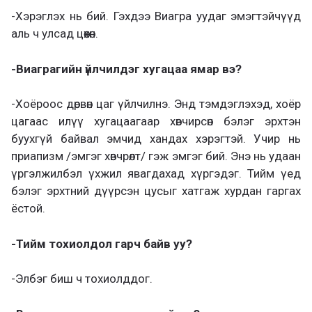
-Хэрэглэх нь бий. Гэхдээ Виагра уудаг эмэгтэйчүүд
аль ч улсад цөөхөн.
-Виаграгийн үйлчилдэг хугацаа ямар вэ?
-Хоёроос дөрвөн цаг үйлчилнэ. Энд тэмдэглэхэд, хоёр
цагаас илүү хугацаагаар хөвчирсөн бэлэг эрхтэн
буухгүй байвал эмчид хандах хэрэгтэй. Учир нь
приапизм /эмгэг хөвчрөлт/ гэж эмгэг бий. Энэ нь удаан
үргэлжилбэл үхжил явагдахад хүргэдэг. Тийм үед
бэлэг эрхтний дүүрсэн цусыг хатгаж хурдан гаргах
ёстой.
-Тийм тохиолдол гарч байв уу?
-Элбэг биш ч тохиолддог.