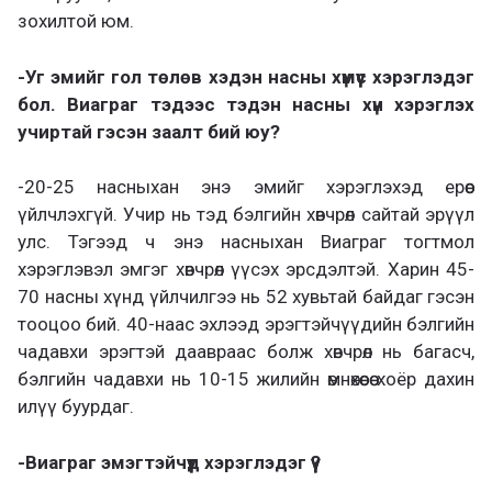
зохилтой юм.
-Уг эмийг гол төлөв хэдэн насны хүмүүс хэрэглэдэг
бол. Виаграг тэдээс тэдэн насны хүн хэрэглэх
учиртай гэсэн заалт бий юу?
-20-25 насныхан энэ эмийг хэрэглэхэд ерөөс
үйлчлэхгүй. Учир нь тэд бэлгийн хөвчрөл сайтай эрүүл
улс. Тэгээд ч энэ насныхан Виаграг тогтмол
хэрэглэвэл эмгэг хөвчрөл үүсэх эрсдэлтэй. Харин 45-
70 насны хүнд үйлчилгээ нь 52 хувьтай байдаг гэсэн
тооцоо бий. 40-наас эхлээд эрэгтэйчүүдийн бэлгийн
чадавхи эрэгтэй даавраас болж хөвчрөл нь багасч,
бэлгийн чадавхи нь 10-15 жилийн өмнөхөөсөө хоёр дахин
илүү буурдаг.
-Виаграг эмэгтэйчүүд хэрэглэдэг үү?