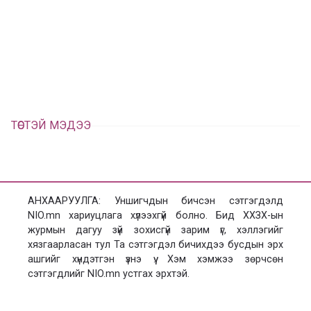
в
г
а
э
а
э
л
х
ц
а
х
ТӨСТЭЙ МЭДЭЭ
АНХААРУУЛГА: Уншигчдын бичсэн сэтгэгдэлд
NIO.mn хариуцлага хүлээхгүй болно. Бид ХХЗХ-ын
журмын дагуу зүй зохисгүй зарим үг, хэллэгийг
хязгаарласан тул Та сэтгэгдэл бичихдээ бусдын эрх
ашгийг хүндэтгэн үзнэ үү. Хэм хэмжээ зөрчсөн
сэтгэгдлийг NIO.mn устгах эрхтэй.