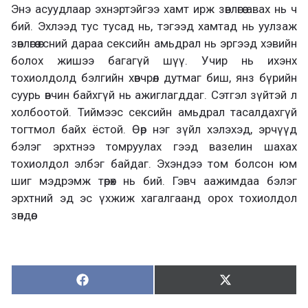
Энэ асуудлаар эхнэртэйгээ хамт ирж зөвлөгөө авах нь ч
бий. Эхлээд тус тусад нь, тэгээд хамтад нь уулзаж
зөвлөгөө өгсний дараа сексийн амьдрал нь эргээд хэвийн
болох жишээ багагүй шүү. Учир нь ихэнх
тохиолдолд бэлгийн хөвчрөл дутмаг биш, янз бүрийн
суурь өвчин байхгүй нь ажиглагддаг. Сэтгэл зүйтэй л
холбоотой. Тиймээс сексийн амьдрал тасалдахгүй
тогтмол байх ёстой. Өөр нэг зүйл хэлэхэд, эрчүүд
бэлэг эрхтнээ томруулах гээд вазелин шахах
тохиолдол элбэг байдаг. Эхэндээ том болсон юм
шиг мэдрэмж төрөх нь бий. Гэвч аажимдаа бэлэг
эрхтний эд эс үхжиж хагалгаанд орох тохиолдол
зөндөө.
Хуваалцах:
Түгээх:
Х
Т
у
ү