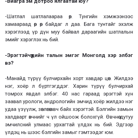
-Виагра эм дотроо ялгаатай юу?
-Шатлал шатлалаараа өөр. Тунгийн хэмжээнээс
хамаараад өөр өөр байдаг л даа. Бага тунтайг эхэлж
хэрэглээд үр дүн муу байвал дараагийн шатлалын
эмийг хэрэглэх нь бий.
-Эрэгтэйчүүдийн талын эмгэг Монголд хэр элбэг
вэ?
-Манайд түрүү булчирхайн хорт хавдар цөөн. Жилдээ
нэг, хоёр л бүртгэгддэг. Харин түрүү булчирхай
томрох явдал элбэг. 40 нас гараад эрэгтэй хүн
заавал урологи, андрологийн эмчид хоёр жилдээ нэг
удаа үзүүлж, зөвлөгөө авч байх хэрэгтэй. Бэлгийн замын
халдварт өвчнийг ч үл ойшоож болохгүй. Өвчнөө дутуу
эмчилсний улмаас урхагтай үлдэх нь бий. Эдгээр
үлдэц нь шээс бэлгийн замыг гэмтээдэг юм.