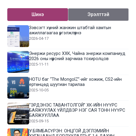
Шинэ
Эрэлттэй
Зэвсэгт хүчний жанжин штабтай хамтын
ажиллагаагаа үргэлжлүүлнэ
2026-04-17
Энержи ресурс ХХК, Чайна энержи компаниуд
2026 оны нүүрсний зарчмаа тохиролцов
2025-11-11
HOTU баг “The MongolZ”-ийг хожиж, CS2-ийн
ертөнцөд шуугиан тарилаа
2025-10-05
“ЭРДЭНЭС ТАВАНТОЛГОЙ” ХК-ИЙН НҮҮРС
БАЯЖУУЛАХ ҮЙЛДВЭР НЭГ САЯ ТОНН НҮҮРС
БАЯЖУУЛЛАА
2025-09-15
У.БЯМБАСҮРЭН: ОНЦГОЙ ДЭГЛЭМИЙН