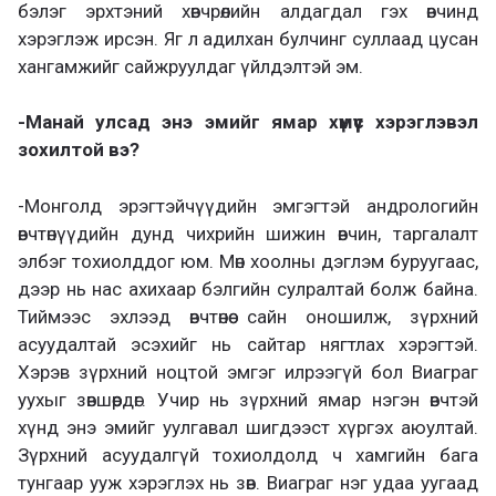
бэлэг эрхтэний хөвчрөлийн алдагдал гэх өвчинд
хэрэглэж ирсэн. Яг л адилхан булчинг суллаад цусан
хангамжийг сайжруулдаг үйлдэлтэй эм.
-Манай улсад энэ эмийг ямар хүмүүс хэрэглэвэл
зохилтой вэ?
-Монголд эрэгтэйчүүдийн эмгэгтэй андрологийн
өвчтөнүүдийн дунд чихрийн шижин өвчин, таргалалт
элбэг тохиолддог юм. Мөн хоолны дэглэм буруугаас,
дээр нь нас ахихаар бэлгийн сулралтай болж байна.
Тиймээс эхлээд өвчтөнөө сайн оношилж, зүрхний
асуудалтай эсэхийг нь сайтар нягтлах хэрэгтэй.
Хэрэв зүрхний ноцтой эмгэг илрээгүй бол Виаграг
уухыг зөвшөөрдөг. Учир нь зүрхний ямар нэгэн өвчтэй
хүнд энэ эмийг уулгавал шигдээст хүргэх аюултай.
Зүрхний асуудалгүй тохиолдолд ч хамгийн бага
тунгаар ууж хэрэглэх нь зөв. Виаграг нэг удаа уугаад