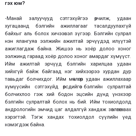
гэх юм?
-Манай залуучууд сэтгэхүйгээ өөрчилж, удаан
хугацаанд бэлгийн ажиллагааг тасалдуулахгүй
байхыг аль болох хичээвэл зүгээр. Бэлгийн сулрал
нэн ялангуяа ээлжийн ажилтай эрчүүдэд илүүтэй
ажиглагдаж байна. Жишээ нь хоёр долоо хоног
ээлжинд гараад хоёр долоо хоног амардаг хүмүүст.
Ийм ажилтай эрчүүд бэлгийн харилцаа удаан
хийхгүй байж байгаад нэг хийхээрээ хурдан дур
тавьдаг болчихдог. Ийм мөчлөгөөр удаан ажиллахаар
хүмүүсийн сэтгэхүйд өөрсдийгөө бэлгийн сулралтай
болчихлоо гэж хий бодон эцсийн дүнд үнэхээр
бэлгийн сулралтай болох нь бий. Ийм тохиолдолд
андрологийн эмчид цаг алдалгүй хандаж зөвлөгөө авах
хэрэгтэй. Тэгж хандах тохиолдол сүүлийн үед
нэмэгдэж байна.