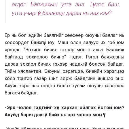
өгдөг. Баяжихын утга энэ. Түүнээс биш
утга учиргүй баяжаад дараа нь яах юм?
Ер нь бол эдийн баялгийг хөөхөөр оюуны баялаг нь
хоосордог байхгүй юу. Маш олон залуус их гоё юм
ярьдаг. “Зохиол бичье гэхээр мөнгө алга. Баяжиж
байгаад зохиолоо бичнэ” гэдэг. Гэтэл баяжсаны
дараа зохиол бичих гэхээр чадахгүй болсон байдаг.
Тийм хяслантай. Оюуны хэрэгцээ, биеийн хэрэгцээ
хоёр тэнгэр газар шиг зөрж байдгийн жишээ энэ.
Ахуйн хэрэглээ өндөр болох тусам оюуны хэрэглээ
багасч байдаг.
-Эрх чөлөө гэдгийг хүн хэрхэн ойлгох ёстой юм?
Ахуйд баригдахгүй байх нь эрх чөлөө мөн үү?