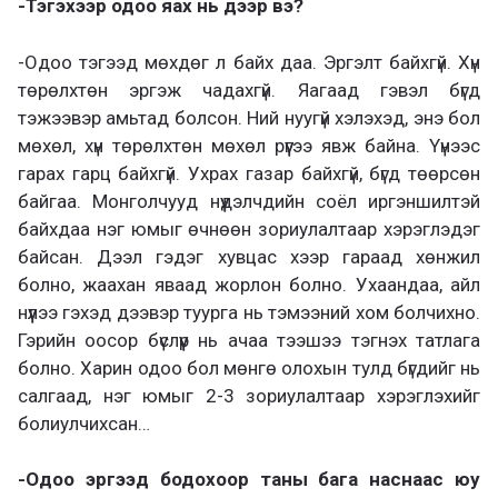
-Тэгэхээр одоо яах нь дээр вэ?
-Одоо тэгээд мөхдөг л байх даа. Эргэлт байхгүй. Хүн
төрөлхтөн эргэж чадахгүй. Яагаад гэвэл бүгд
тэжээвэр амьтад болсон. Ний нуугүй хэлэхэд, энэ бол
мөхөл, хүн төрөлхтөн мөхөл рүүгээ явж байна. Үүнээс
гарах гарц байхгүй. Ухрах газар байхгүй, бүгд төөрсөн
байгаа. Монголчууд нүүдэлчдийн соёл иргэншилтэй
байхдаа нэг юмыг өчнөөн зориулалтаар хэрэглэдэг
байсан. Дээл гэдэг хувцас хээр гараад хөнжил
болно, жаахан яваад жорлон болно. Ухаандаа, айл
нүүлээ гэхэд дээвэр туурга нь тэмээний хом болчихно.
Гэрийн оосор бүслүүр нь ачаа тээшээ тэгнэх татлага
болно. Харин одоо бол мөнгө олохын тулд бүгдийг нь
салгаад, нэг юмыг 2-3 зориулалтаар хэрэглэхийг
болиулчихсан…
-Одоо эргээд бодохоор таны бага наснаас юу