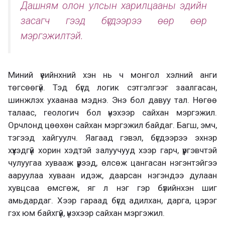
Дашням олон улсын харилцааны эдийн
засагч гээд бүгдээрээ өөр өөр
мэргэжилтэй.
Миний үеийнхний хэн нь ч монгол хэлний анги
төгсөөгүй. Тэд бүгд логик сэтгэлгээг заалгасан,
шинжлэх ухаанаа мэднэ. Энэ бол давуу тал. Нөгөө
талаас, геологич бол үнэхээр сайхан мэргэжил.
Орчлонд цөөхөн сайхан мэргэжил байдаг. Багш, эмч,
тэгээд хайгуулч. Яагаад гэвэл, бүгдээрээ эхнэр
хүүхэдгүй хорин хэдтэй залуучууд хээр гарч, үүргэвчтэй
чулуугаа хувааж үүрээд, өлсөж цангасан нэгэнтэйгээ
ааруулаа хуваан идэж, даарсан нэгэндээ дулаан
хувцсаа өмсгөж, яг л нэг гэр бүлийнхэн шиг
амьдардаг. Хээр гараад бүгд адилхан, дарга, цэрэг
гэх юм байхгүй, үнэхээр сайхан мэргэжил.