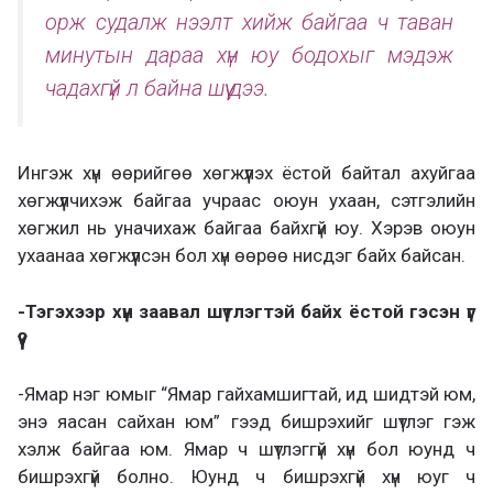
орж судалж нээлт хийж байгаа ч таван
минутын дараа хүн юу бодохыг мэдэж
чадахгүй л байна шүү дээ.
Ингэж хүн өөрийгөө хөгжүүлэх ёстой байтал ахуйгаа
хөгжүүлчихэж байгаа учраас оюун ухаан, сэтгэлийн
хөгжил нь уначихаж байгаа байхгүй юу. Хэрэв оюун
ухаанаа хөгжүүлсэн бол хүн өөрөө нисдэг байх байсан.
-Тэгэхээр хүн заавал шүтлэгтэй байх ёстой гэсэн үг
үү?
-Ямар нэг юмыг “Ямар гайхамшигтай, ид шидтэй юм,
энэ яасан сайхан юм” гээд бишрэхийг шүтлэг гэж
хэлж байгаа юм. Ямар ч шүтлэггүй хүн бол юунд ч
бишрэхгүй болно. Юунд ч бишрэхгүй хүн юуг ч