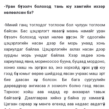
-Уран бүтээлч болоход тань юу хамгийн ихээр
нөлөөлсөн бэ?
-Миний ганц тоглодог тоглоом бол чулуун тоглоом
байсан. Бас цэцэрлэгт яваагүй маань намайг уран
бүтээлч болоход чухал нөлөө үзүүлсэн. Яг одоогийн
цэцэрлэгийн насан дээр би морь унаад хонь
хариулдаг байлаа. Цэцэрлэгийн ахлах насан дээр
хурдны морь унадаг байлаа. Хээр хөдөө хонь
хариулаад явна, мориноосоо бууна, буцаад мордоно,
хонио хааш нь эргүүлэх вэ, энэ хорхойд хүрэх үү, үгүй юу
гээд бүх юмыг өөрөө шийдээд явсан учраас маш эрт
бие даасан хүн болсон. Би бага сургуулийн
дөрөвдүгээр ангиасаа л зохиолч болно гээд явсан.
Тэрнээс хойш аав надад ер анхаарал тавьж
байгаагүй. Даалгавраа хийнэ үү, байна уу хамаагүй.
Цагаан сараар хүн мөнгө өгөхөд аав надаас авдаггүй