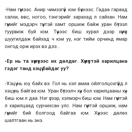
-Нам гүмээс. Анир чимээгүй юм бүхнээс. Гадаа гараад
салхи, өвс, ногоо, тэнгэрийг харахад л сайхан. Нам
гүмийг мэдэрч түүнтэй хамт оршиж байж уран бүтээл
туурвиж буй юм. Түүнээс биш хурал дээр хүмүүс
шуугилдаж байхад ч юм уу, нэг тийм орчинд ямар
онгод орж ирэх вэ дээ…
-Ер нь та хүмүүсээс их дөлдөг. Хүмүүстэй харилцана
гэдэг танд хэцүү байдаг уу?
-Хэцүү нь юу байх вэ. Гол нь хэл амаа ойлголцохгүйд л
хэцүү нь байгаа юм. Уран бүтээлч хүн бол харилцааны хүн
биш юм л даа. Нэг үгээр, хэлмэрч биш юм. Нам гүмтэй
л харилцаад сурчихсан улс. Нам гүмтэй оршиж, нам
гүмийг бий болгоод байгаа юм. Хүнээс дөлөх
шалтгаан нь энэ.