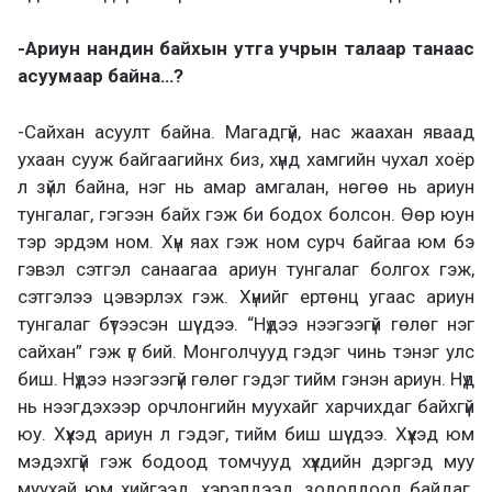
-Ариун нандин байхын утга учрын талаар танаас
асуумаар байна…?
-Сайхан асуулт байна. Магадгүй, нас жаахан яваад
ухаан сууж байгаагийнх биз, хүнд хамгийн чухал хоёр
л зүйл байна, нэг нь амар амгалан, нөгөө нь ариун
тунгалаг, гэгээн байх гэж би бодох болсон. Өөр юун
тэр эрдэм ном. Хүн яах гэж ном сурч байгаа юм бэ
гэвэл сэтгэл санаагаа ариун тунгалаг болгох гэж,
сэтгэлээ цэвэрлэх гэж. Хүнийг ертөнц угаас ариун
тунгалаг бүтээсэн шүү дээ. “Нүдээ нээгээгүй гөлөг нэг
сайхан” гэж үг бий. Монголчууд гэдэг чинь тэнэг улс
биш. Нүдээ нээгээгүй гөлөг гэдэг тийм гэнэн ариун. Нүд
нь нээгдэхээр орчлонгийн муухайг харчихдаг байхгүй
юу. Хүүхэд ариун л гэдэг, тийм биш шүү дээ. Хүүхэд юм
мэдэхгүй гэж бодоод томчууд хүүхдийн дэргэд муу
муухай юм хийгээд, хэрэлдээд, зодолдоод байдаг.