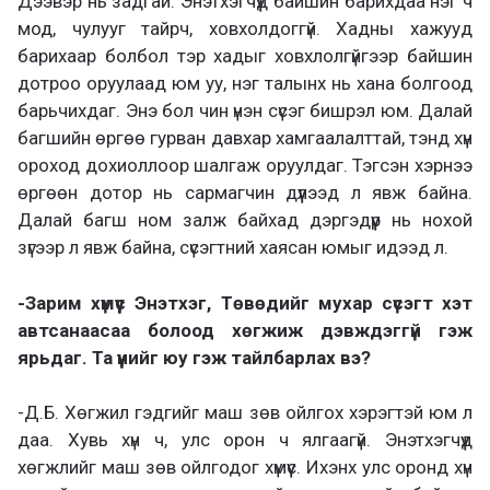
Дээвэр нь задгай. Энэтхэгчүүд байшин барихдаа нэг ч
мод, чулууг тайрч, ховхолдоггүй. Хадны хажууд
барихаар болбол тэр хадыг ховхлолгүйгээр байшин
дотроо оруулаад юм уу, нэг талынх нь хана болгоод
барьчихдаг. Энэ бол чин үнэн сүсэг бишрэл юм. Далай
багшийн өргөө гурван давхар хамгаалалттай, тэнд хүн
ороход дохиоллоор шалгаж оруулдаг. Тэгсэн хэрнээ
өргөөн дотор нь сармагчин дүүлээд л явж байна.
Далай багш ном залж байхад дэргэдүүр нь нохой
зүгээр л явж байна, сүсэгтний хаясан юмыг идээд л.
-Зарим хүмүүс Энэтхэг, Төвөдийг мухар сүсэгт хэт
автсанаасаа болоод хөгжиж дэвждэггүй гэж
ярьдаг. Та үүнийг юу гэж тайлбарлах вэ?
-Д.Б. Хөгжил гэдгийг маш зөв ойлгох хэрэгтэй юм л
даа. Хувь хүн ч, улс орон ч ялгаагүй. Энэтхэгчүүд
хөгжлийг маш зөв ойлгодог хүмүүс. Ихэнх улс оронд хүн