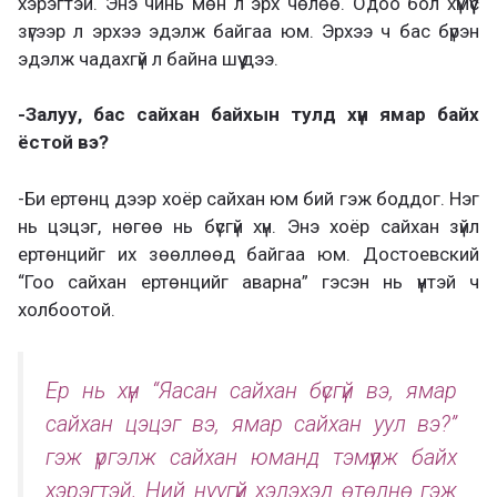
хэрэгтэй. Энэ чинь мөн л эрх чөлөө. Одоо бол хүмүүс
зүгээр л эрхээ эдэлж байгаа юм. Эрхээ ч бас бүрэн
эдэлж чадахгүй л байна шүү дээ.
-Залуу, бас сайхан байхын тулд хүн ямар байх
ёстой вэ?
-Би ертөнц дээр хоёр сайхан юм бий гэж боддог. Нэг
нь цэцэг, нөгөө нь бүсгүй хүн. Энэ хоёр сайхан зүйл
ертөнцийг их зөөллөөд байгаа юм. Достоевский
“Гоо сайхан ертөнцийг аварна” гэсэн нь үүнтэй ч
холбоотой.
Ер нь хүн “Яасан сайхан бүсгүй вэ, ямар
сайхан цэцэг вэ, ямар сайхан уул вэ?”
гэж үргэлж сайхан юманд тэмүүлж байх
хэрэгтэй. Ний нуугүй хэлэхэд өтөлнө гэж