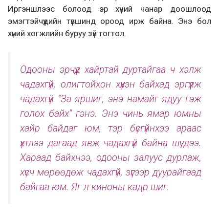
Иргэншлээс болоод эр хүний чанар доошлоод
эмэгтэйчүүдийн түвшинд ороод ирж байна. Энэ бол
хүний хөгжлийн буруу зүй тогтол.
Одооны эрчүүд хайртай дуртайгаа ч хэлж
чадахгүй, олигтойхон хүүхэн байхад эргүүлж
чадахгүй “За яршиг, энэ намайг ядуу гэж
голох байх” гэнэ. Энэ чинь ямар юмны
хайр байдаг юм, тэр бүсгүйнхээ араас
үхтлээ дагаад явж чадахгүй байна шүү дээ.
Хараад байхнээ, одооны залуус дурлаж,
хүсч мөрөөдөж чадахгүй, зүгээр дуурайгаад
байгаа юм. Яг л киноны кадр шиг.