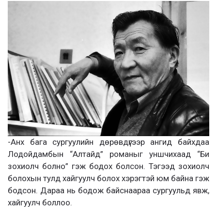
-Анх бага сургуулийн дөрөвдүгээр ангид байхдаа
Лодойдамбын “Алтайд” романыг уншчихаад “Би
зохиолч болно” гэж бодох болсон. Тэгээд зохиолч
болохын тулд хайгуулч болох хэрэгтэй юм байна гэж
бодсон. Дараа нь бодож байснаараа сургуульд явж,
хайгуулч боллоо.