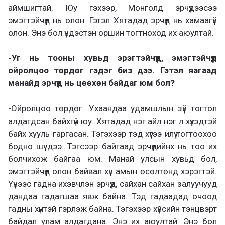
аймшигтай. Юу гэхээр, Монголд эрчүүдээсээ
эмэгтэйчүүд нь олон. Гэтэл Хятадад эрчүүд нь хамаагүй
олон. Энэ бол үндэстэн оршин тогтноход их аюултай.
-Уг нь тооны хувьд эрэгтэйчүүд, эмэгтэйчүүд
ойролцоо төрдөг гэдэг биз дээ. Гэтэл яагаад
манайд эрчүүд нь цөөхөн байдаг юм бол?
-Ойролцоо төрдөг. Ухаандаа удамшлын зүй тогтол
алдагдсан байхгүй юу. Хятадад нэг айл нэг л хүүхэдтэй
байх хууль гаргасан. Тэгэхээр тэд хүүгээ илүү тогтоохоо
бодно шүү дээ. Тэгсээр байгаад эрчүүдийнх нь тоо их
болчихож байгаа юм. Манай улсын хувьд бол,
эмэгтэйчүүд олон байвал хүн амын өсөлтөнд хэрэгтэй.
Үүнээс гадна ихэвчлэн эрчүүд, сайхан сайхан залуучууд
дандаа гадагшаа явж байна. Тэд гадаадад очоод
гадны хүнтэй гэрлэж байна. Тэгэхээр хүйсийн тэнцвэрт
байдал улам алдагдана. Энэ их аюултай. Энэ бол