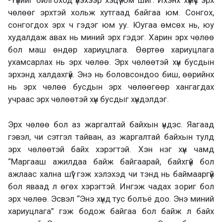
-Үүнийг ойлгоход үнэхээр хэцүү юм шиг. Ихэнх хүмүүс эрх
чөлөөг эрхтэй хольж хутгаад байгаа юм. Сонгох,
сонгогдох эрх ч гэдэг юм уу. Юугаа өмсөх нь, юу
худалдаж авах нь миний эрх гэдэг. Харин эрх чөлөө
бол маш өндөр хариуцлага. Өөртөө хариуцлага
ухамсарлах нь эрх чөлөө. Эрх чөлөөтэй хүн бусдын
эрхэнд халдахгүй. Энэ нь боловсондоо биш, өөрийнх
нь эрх чөлөө бусдын эрх чөлөөгөөр хангагдах
учраас эрх чөлөөтэй хүн бусдыг хүндэлдэг.
Эрх чөлөө бол аз жаргалтай байхын үндэс. Яагаад
гэвэл, чи сэтгэл тайван, аз жаргалтай байхын тулд
эрх чөлөөтэй байх хэрэгтэй. Хэн нэг хүн чамд
“Маргааш ажилдаа байж байгаарай, байхгүй бол
ажлаас хална шүү” гэж хэлэхэд чи тэнд нь баймааргүй
бол яваад л өгөх хэрэгтэй. Ингэж чадах зориг бол
эрх чөлөө. Эсвэл “Энэ хүнд тус болъё доо. Энэ миний
хариуцлага” гэж бодож байгаа бол байж л байх