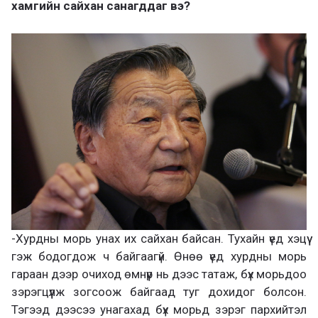
хамгийн сайхан санагддаг вэ?
-Хурдны морь унах их сайхан байсан. Тухайн үед хэцүү
гэж бодогдож ч байгаагүй. Өнөө үед хурдны морь
гараан дээр очиход өмнүүр нь дээс татаж, бүх морьдоо
зэрэгцүүлж зогсоож байгаад туг дохидог болсон.
Тэгээд дээсээ унагахад бүх морьд зэрэг пархийтэл