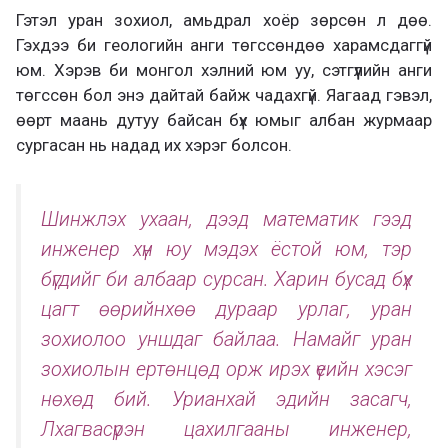
Гэтэл уран зохиол, амьдрал хоёр зөрсөн л дөө.
Гэхдээ би геологийн анги төгссөндөө харамсдаггүй
юм. Хэрэв би монгол хэлний юм уу, сэтгүүлийн анги
төгссөн бол энэ дайтай байж чадахгүй. Яагаад гэвэл,
өөрт маань дутуу байсан бүх юмыг албан журмаар
сургасан нь надад их хэрэг болсон.
Шинжлэх ухаан, дээд математик гээд
инженер хүн юу мэдэх ёстой юм, тэр
бүгдийг би албаар сурсан. Харин бусад бүх
цагт өөрийнхөө дураар урлаг, уран
зохиолоо уншдаг байлаа. Намайг уран
зохиолын ертөнцөд орж ирэх үеийн хэсэг
нөхөд бий. Урианхай эдийн засагч,
Лхагвасүрэн цахилгааны инженер,