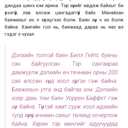
дандаа шинэ юм ярина. Тэр хүнийг өвдөж байхыг би
үзээгүй, лав өлсөж цангадаггүй байх. Манайхан
баяжихыг их л хүсэцгээх болж. Баян хүн ч их болж
байна. Хамгийн гол нь, баяжаад дараа нь яах вэ
гэдэг л чухал.
Дэлхийн толгой баян Билл Гейтс буяны
сан байгуулсан. Тэр сангаараа
дамжуулж дэлхийн өч төчнөөн орны 200
сая өлссөн хүнд хоол хүргэх гэж байна.
Баяжихын утга энд байгаа юм. Дэлхийн
хоёр дахь том баян Уоррен Баффет гэж
хүн байна. Түүнтэй хамт сууж хоол идэхийн
тулд хүмүүс өчнөөн саяыг төлөөд оочерлож
байна. Харин тэр мөнгийг ядуучуудад