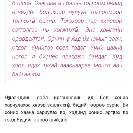
болсон. Ээж аав нь бэлэн тоглоом аваад
өгчихдөг болохоор чулуун тоглоомоор
тоглохгүй байна. Тэгэхээр тэр хийсвэр
сэтгэлгээ нь хөгжихгүй. Энэ хамгийн
өрөвдөлтэй. Орчин үе хүнд бүх юмыг зааж
өгдөг. Үүнийгээ соёл гэдэг. Үүний цаана
нөгөө л бизнес явагдаж байдаг. Хүнд
хоол идэх тухай зааснаараа мөнгө авч
байгаа юм.
Нүүдэлчдийн соёл иргэншлийн үед бол хонио
хариулахаа хүнээр заалгахгүй, бүгдийг өөрөө сурна. Би
хонио хаана хариулах вэ, хэдийд хонио эргүүлэх вэ
гээд бүгдийг өөрөө шийднэ.