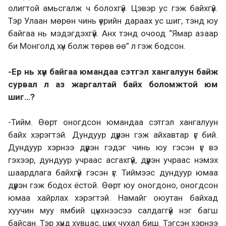
олигтой амьсгалж ч болохгүй. Цэвэр ус гэж байхгүй.
Тэр Улаан мөрөн чинь үерийн дараах ус шиг, тэнд юу
байгаа нь мэдэгдэхгүй. Анх тэнд очоод “Ямар азаар
би Монголд хүн болж төрөв өө” л гэж бодсон.
-Ер нь хүн байгаа юмандаа сэтгэл хангалуун байж
сурвал л аз жаргалтай байх боломжтой юм
шиг…?
-Тийм. Өөрт оногдсон юмандаа сэтгэл хангалуун
байх хэрэгтэй. Дундуур дүүрэн гэж айхавтар үг бий.
Дундуур хэрнээ дүүрэн гэдэг чинь юу гэсэн үг вэ
гэхээр, дундуур учраас асгахгүй, дүүрэн учраас нэмэх
шаардлага байхгүй гэсэн үг. Тиймээс дундуур юмаа
дүүрэн гэж бодох ёстой. Өөрт юу оногдоно, оногдсон
юмаа хайрлах хэрэгтэй. Намайг оюутан байхад
хуучин муу ямбий цүнхнээсээ салдаггүй нэг багш
байсан. Тэр хүнд хувцас, цүнх чухал биш. Тэгсэн хэрнээ