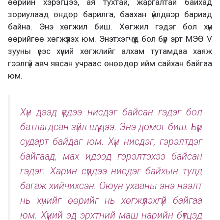
өөрийн хэрэгцээ, ая тухтай, жаргалтай байхад
зориулаад өндөр барилга, баахан үйлдвэр бариад
байна. Энэ хөгжил биш. Хөгжил гэдэг бол хүн
өөрийгөө хөгжүүлэх юм. Энэтхэгчүүд бол бүр эрт МЭӨ V
зууны үеэс хүний хөгжлийг алхам тутамдаа хаяж
гээлгүй авч явсан учраас өнөөдөр ийм сайхан байгаа
юм.
Хүн дээд үедээ нисдэг байсан гэдэг бол
батлагдсан зүйл шүү дээ. Энэ домог биш. Бүр
сударт байдаг юм. Хүн нисдэг, гэрэлтдэг
байгаад, мах идээд гэрэлтэхээ байсан
гэдэг. Харин сүүлдээ нисдэг байхын тулд
багаж хийчихсэн. Оюун ухааны энэ нээлт
нь хүнийг өөрийг нь хөгжүүлэхгүй байгаа
юм. Хүний эд эрхтний маш нарийн бүтцэд