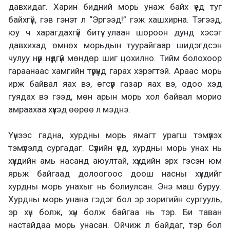
давхидаг. Харин бидний морь унаж байх үед туг
байхгүй, гэв гэнэт л “Эргээд!” гэж хашхирна. Тэгээд,
юу ч харагдахгүй битүү улаан шороон дунд хэсэг
давхихад өмнөх морьдын туурайгаар шидэгдсэн
чулуу нүүр нүдгүй мөндөр шиг цохилно. Тийм болохоор
гараанаас хамгийн түрүүнд гарах хэрэгтэй. Араас морь
ирж байвал яах вэ, өгсүүр газар яах вэ, одоо хэд
гуядах вэ гээд, мөн арын морь хол байвал морио
амраахаа хүүхэд өөрөө л мэднэ.
Үүнээс гадна, хурдны морь ямагт урагш тэмүүлэх
тэмүүлэлд сургадаг. Сүүлийн үед, хурдны морь унах нь
хүүхдийн амь насанд аюултай, хүүхдийн эрх гэсэн юм
ярьж байгаад долоогоос доош насны хүүхдийг
хурдны морь унахыг нь болиулсан. Энэ маш буруу.
Хурдны морь унана гэдэг бол эр зоригийн сургууль,
эр хүн болж, хүн болж байгаа нь тэр. Би таван
настайдаа морь унасан. Ойчиж л байдаг, тэр бол