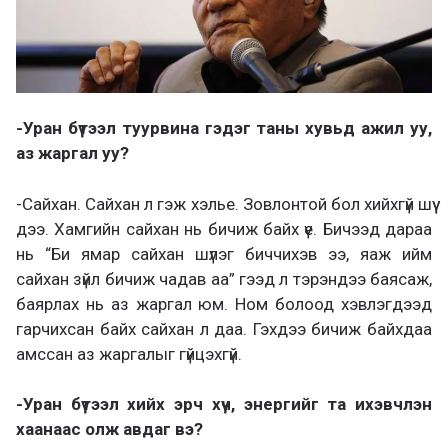
-Уран бүтээл туурвина гэдэг таны хувьд ажил уу,
аз жаргал уу?
-Сайхан. Сайхан л гэж хэлье. Зовлонтой бол хийхгүй шүү
дээ. Хамгийн сайхан нь бичиж байх үе. Бичээд дараа
нь “Би ямар сайхан шүлэг биччихэв ээ, яаж ийм
сайхан зүйл бичиж чадав аа” гээд л тэрэндээ баясаж,
баярлах нь аз жаргал юм. Ном болоод хэвлэгдээд
гарчихсан байх сайхан л даа. Гэхдээ бичиж байхдаа
амссан аз жаргалыг гүйцэхгүй.
-Уран бүтээл хийх эрч хүч, энергийг та ихэвчлэн
хаанаас олж авдаг вэ?