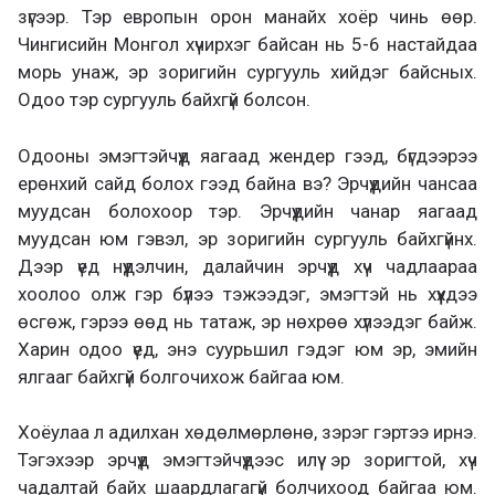
зүгээр. Тэр европын орон манайх хоёр чинь өөр.
Чингисийн Монгол хүчирхэг байсан нь 5-6 настайдаа
морь унаж, эр зоригийн сургууль хийдэг байсных.
Одоо тэр сургууль байхгүй болсон.
Одооны эмэгтэйчүүд яагаад жендер гээд, бүгдээрээ
ерөнхий сайд болох гээд байна вэ? Эрчүүдийн чансаа
муудсан болохоор тэр. Эрчүүдийн чанар яагаад
муудсан юм гэвэл, эр зоригийн сургууль байхгүйнх.
Дээр үед нүүдэлчин, далайчин эрчүүд хүч чадлаараа
хоолоо олж гэр бүлээ тэжээдэг, эмэгтэй нь хүүхдээ
өсгөж, гэрээ өөд нь татаж, эр нөхрөө хүлээдэг байж.
Харин одоо үед, энэ суурьшил гэдэг юм эр, эмийн
ялгааг байхгүй болгочихож байгаа юм.
Хоёулаа л адилхан хөдөлмөрлөнө, зэрэг гэртээ ирнэ.
Тэгэхээр эрчүүд эмэгтэйчүүдээс илүү эр зоригтой, хүч
чадалтай байх шаардлагагүй болчихоод байгаа юм.