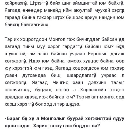
хайрлахгүй. Шүтлэггүй байх шиг аймшигтай юм байхгүй.
Яагаад өнөөдөр манайд ийм аюултай муухай хэргүүд
гараад байна гэхээр шүтэх бишрэх ариун нандин юм
байхгүй байгаагийнх.
Тэр их хоцрогдсон Монгол гэж бичигддэг байсан үед
яагаад тийм муу хэрэг гардаггүй байсан юм? Бүгд
шүтлэгтэй, амгалан байсан учраас Европыг дагаж
хөгжөөгүй. Идэх юм байна, өмсөх хувцас байна, өөр
юу хэрэгтэй юм гээд. Яагаад хоцрогдсон юм гэхээр
ухаан дутсандаа биш, шаардлагагүй учраас л
хөгжөөгүй. Яагаад Чингис хаан дэлхийн талыг
эзэлчихээд буцаад нөгөө л Хэрлэнгийн хөдөө
аралдаа хүрээд ирж байгаа юм? Тэр их алт мөнгө, орд
харш хэрэггүй болоод л тэр шүү дээ.
-Бараг бүх хүн л Монголыг буурай хөгжилтэй ядуу
орон гэдэг. Харин та юу гэж боддог вэ?