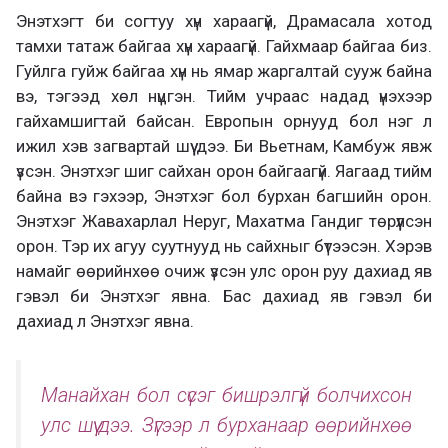
Энэтхэгт би согтуу хүн хараагүй, Драмасала хотод
тамхи татаж байгаа хүн хараагүй. Гайхмаар байгаа биз.
Гуйлга гуйж байгаа хүн нь ямар жаргалтай сууж байна
вэ, тэгээд хөл нүцгэн. Тийм учраас надад үнэхээр
гайхамшигтай байсан. Европын орнууд бол нэг л
ижил хэв загвартай шүү дээ. Би Вьетнам, Камбуж явж
үзсэн. Энэтхэг шиг сайхан орон байгаагүй. Яагаад тийм
байна вэ гэхээр, Энэтхэг бол бурхан багшийн орон.
Энэтхэг Жавахарлал Неруг, Махатма Гандиг төрүүлсэн
орон. Тэр их агуу суутнууд нь сайхныг бүтээсэн. Хэрэв
намайг өөрийнхөө очиж үзсэн улс орон руу дахиад яв
гэвэл би Энэтхэг явна. Бас дахиад яв гэвэл би
дахиад л Энэтхэг явна.
Манайхан бол сүсэг бишрэлгүй болчихсон
улс шүү дээ. Зүгээр л бурханаар өөрийнхөө