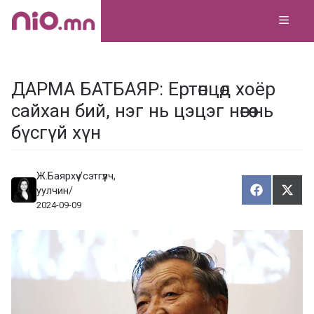
Skip
MEN
to
content
ДАРМА БАТБАЯР: Ертөнцөд хоёр
сайхан бий, нэг нь цэцэг нөгөө нь
бүсгүй хүн
Ж.Баярхүү /сэтгүүлч,
уулчин/
Хуваалца
Түгэ
Х
Т
2024-09-09
у
в
г
а
э
а
э
л
х
ц
а
х