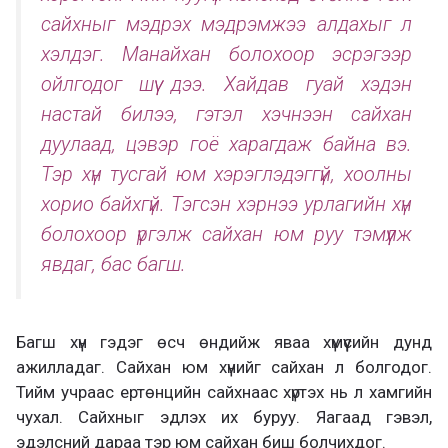
сайхныг мэдрэх мэдрэмжээ алдахыг л
хэлдэг. Манайхан болохоор эсрэгээр
ойлгодог шүү дээ. Хайдав гуай хэдэн
настай билээ, гэтэл хэчнээн сайхан
дуулаад, цэвэр гоё харагдаж байна вэ.
Тэр хүн тусгай юм хэрэглэдэггүй, хоолны
хорио байхгүй. Тэгсэн хэрнээ урлагийн хүн
болохоор үргэлж сайхан юм руу тэмүүлж
явдаг, бас багш.
Багш хүн гэдэг өсч өндийж яваа хүмүүсийн дунд
ажилладаг. Сайхан юм хүнийг сайхан л болгодог.
Тийм учраас ертөнцийн сайхнаас хүртэх нь л хамгийн
чухал. Сайхныг эдлэх их буруу. Яагаад гэвэл,
эдэлсний дараа тэр юм сайхан биш болчихдог.