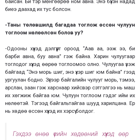
байсан. Би тэр мөнгөөрөө ном авна. Энэ бүхэн надад
биеэ даахад их тус болсон.
-Таны төлөвшилд багадаа тоглож өссөн чулуун
тоглоом нөлөөлсөн болов уу?
-Одооны хүүхэд дэлгүүрт ороод “Аав аа, ээж ээ, би
барби авна, буу авна” гэж байна. Харин чулуугаар
тоглодог хүүхэд өөрөө тоглоомоо олно. Чулуугаа үзэж
байгаад “Энэ морь шиг, энэ үхэр шиг юм байна” гээд
ургуулан бодно. Зүгээр байгалийн чулууг морь, тэмээ,
арслан, заан гэж харснаар хийсвэр сэтгэлгээ нь маш
их хөгжиж байгаа юм. Чулуун тоглоом гэдэг ийм их
нөлөөтэй. Тэгээд байгальтайгаа шууд харилцана. Ер
нь хөдөө өссөн хүүхэд их хэрсүү болдог.
Гэхдээ өнөө үеийн хөдөөний хүүхэд өөр