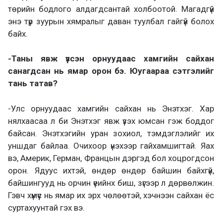
төрийн бодлого алдагдсантай холбоотой. Магадгүй
энэ түр зуурын хямралыг даван туулбал гайгүй болох
байх.
-Таны явж үзсэн орнуудаас хамгийн сайхан
санагдсан нь ямар орон бэ. Юугаараа сэтгэлийг
тань татав?
-Улс орнуудаас хамгийн сайхан нь Энэтхэг. Хар
нялхаасаа л би Энэтхэг явж үзэх юмсан гэж боддог
байсан. Энэтхэгийн уран зохиол, тэмдэглэлийг их
уншдаг байлаа. Очихоор үнэхээр гайхамшигтай. Яах
вэ, Америк, Герман, Францын дэргэд бол хоцрогдсон
орон. Ядуус ихтэй, өндөр өндөр байшин байхгүй,
байшингууд нь орчин үеийнх биш, зүгээр л дөрвөлжин.
Гэвч хүмүүс нь ямар их эрх чөлөөтэй, хэчнээн сайхан ёс
суртахуунтай гэх вэ.