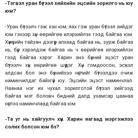
-Тэгвэл уран бүтээл хийхийн эцсийн зорилго нь юу
юм?
-Уран бүтээлч гэж хэн юм, яах гэж уран бүтээл хийдэг
юм гэхээр хүн өөрийгөө илэрхийлэх гээд байгаа юм.
Хүмүүсийн тайзан дээгүүр алхаад байгаа нь, зурж байгаа
нь, бүр хэрэлдэж байгаа нь ч өөрийгөө илэрхийлэх
гээд байгаа хэрэг. Харин энэ бүхний эцэст уран
бүтээлч хүн өөрийгөө шүүдэг. Хүн гомдоосон, эсвэл
алдсан бол энэ бүхнийхээ нүглийг бүтээлдээ очиж
наминчилдаг байхгүй юу. Эцсийн эцэст наминчлал.
Наанаа нэг их чухал зорилготой бүтээл хийгээд
байгаа мэт боловч бидний далд ухамсар цаанаа
нүглээ наминчлаад байгаа юм.
-Та уг нь хайгуулч хүн. Харин яагаад мэргэжлээ
солих болсон юм бэ?