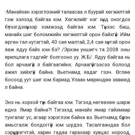
-Манайхан хэрэглээний талаасаа л буурай хөгжилтэй
гэж хэлээд байгаа юм. Хөгжлийг нэг хүнд оногдох
бүтээгдэхүүнээр хэмжээд байгаа юм. Түүнээс биш,
манайх шиг боломжийн хөгжилтэй орон байхгүй. Ийм
өргөн тал нутагтай, 40 сая малтай, 2,4 сая хүнтэй орон
яаж ядуу байх юм бэ? /Эрхэм уншигч та 2008 оны
ярилцлага гэдгийг болгооно уу. Ж.Б/. Ядуу байгаа нь
бол арчаагүй л байгаагийнх. Арчаагүйгээсээ болоод
ажил хийхгүй байна. Вьетнамд яадаг гээч. Өглөө
босоод уут шиг юм бариад Улаан мөрөндөө хөвөөд
л байна.
Энэ нь хорхой түүж байгаа юм. Тэгээд нөгөөхөө шарж
иднэ. Ямар байна?! Тэгэхэд манайх ямар гайхмаар
тунгалаг ус, агаар хэрэглэж байна вэ. Вьетнамд бүрэн
амьсгалж болдоггүй юм шүү дээ. Тасалгаандаа бол
сэрүүцүүлэгчтэй, харин гадаа гарахаар хувцас нороод,