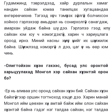
Гудамжинд тэврэлдээд, хайр дурлалын хамаг
нандин сайхан юмаа танилцах хугацаандаа
өнгөрөөчихнө. Тэгээд хүсч тэмүүлэх зүйлгүй болчихсон
хойноо гэрлэхээр амьдрал нь сонирхолгүй санагдаж,
амархан уйдаж байна шүү дээ. Гэрлэлээ гээд илүү
сайхан юм юу ч нэмэгдэхгүй, харин ч хариуцлага
ороод ирнэ. Миний насны хүмүүс үүнийг их шүүмжилж
байна. Шүүмжлээд нэмэргүй л дээ, цаг үе нь өөр юм
чинь.
-Олигтойхон хүүхэн гэхээс, бусад улс оронтой
харьцуулахад Монгол хэр сайхан хүүхэнтэй орон
бэ?
-Ер нь аливаа улс оронд сайхан хүүхэн бий. Сайхан хүүхэн
байхгүйгээр оршин тогтноход хэцүү л дээ. Харин манай
Монгол ийм цөөхөн хүн амтай байж ийм олон сайхан
хүүхэнтэй байна гэдэг нэг талдаа сайхан, нэг талдаа