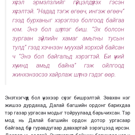
хүсэл эрмэлзлийг гүйцэлдүүлэх гэсэн
хүсэлтэй. “Надад тэгж өгөөч, ингэж өгөөч”
гээд бурханыг хэрэглээ болгоод байгаа
юм. Энэ бол шүтлэг биш. “Эх болсон
зургаан зүйлийн хамаг амьтны тусын
тулд” гээд хэчнээн муухай хорхой байсан
ч “Энэ бол байгальд хэрэгтэй. Би үүний
хүчинд амьд байна” гэж ойлгоод
жинхэнээсээ хайрлаж шүтнэ гэдэг өөр.
Энэтхэгчүүд бол үнэхээр сүсэг бишрэлтэй. Зөвхөн нэг
жишээ дурдахад, Далай багшийн ордонг барихдаа
тэр газар ургасан модыг тойруулаад барьчихсан. Тэр
мод нь Далай багшийн ордон дотор ургасаар
байгаад бүр гуравдугаар давхартай зэрэгцээд ирсэн.