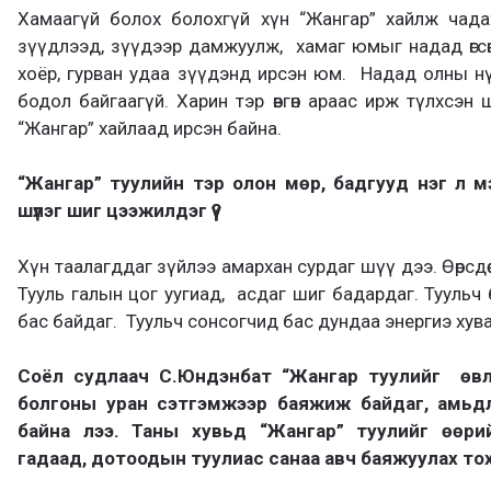
Хамаагүй болох болохгүй хүн “Жангар” хайлж чада
зүүдлээд, зүүдээр дамжуулж, хамаг юмыг надад өгсөн 
хоёр, гурван удаа зүүдэнд ирсэн юм. Надад олны нү
бодол байгаагүй. Харин тэр өвгөн араас ирж түлхсэн
“Жангар” хайлаад ирсэн байна.
“Жангар” туулийн тэр олон мөр, бадгууд нэг л мэ
шүлэг шиг цээжилдэг үү?
Хүн таалагддаг зүйлээ амархан сурдаг шүү дээ. Өөрсдө
Тууль галын цог уугиад, асдаг шиг бадардаг. Туульч 
бас байдаг. Туульч сонсогчид бас дундаа энергиэ хув
Соёл судлаач С.Юндэнбат “Жангар туулийг өвл
болгоны уран сэтгэмжээр баяжиж байдаг, амьдл
байна лээ. Таны хувьд “Жангар” туулийг өөри
гадаад, дотоодын туулиас санаа авч баяжуулах то