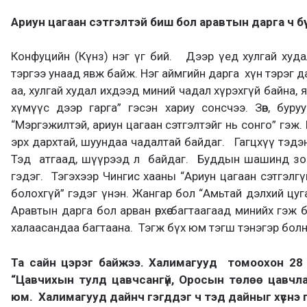
Ариун цагаан сэтгэлтэй биш бол аравтын дарга ч бүү
Конфуцийн (Күнз) нэг үг бий. Дээр үед хулгай худ
тэргээ унаад явж байж. Нэг аймгийн дарга хүн тэрэг д
аа, хулгай худал ихдээд миний чадал хүрэхгүй байна, я
хүмүүс дээр гарга” гэсэн хариу сонсчээ. Зөв, бур
“Мэргэжилтэй, ариун цагаан сэтгэлтэйг нь сонго” гэж.
эрх дархтай, шуундаа чадалтай байдаг. Гагцхүү тэдэн
Тэд атгаад, шүүрээд л байдаг. Буддын шашинд зов
гэдэг. Тэгэхээр Чингис хааны “Ариун цагаан сэтгэлг
болохгүй” гэдэг үнэн. Жангар бол “Амьтай дэлхий цуг
Аравтын дарга бол арван өрхөө багтаагаад минийх гэж
халаасандаа багтаана. Тэгж бүх юм тэгш тэнэгэр болн
Та сайн цэрэг бай
жээ
. Халимагууд
томоохон
28 
“Цавчихын тулд цавчсангүй, Оросын төлөө цавчлаа
юм. Халимагууд дайнч гэгддэг ч тэд дайныг хүснэ гэ