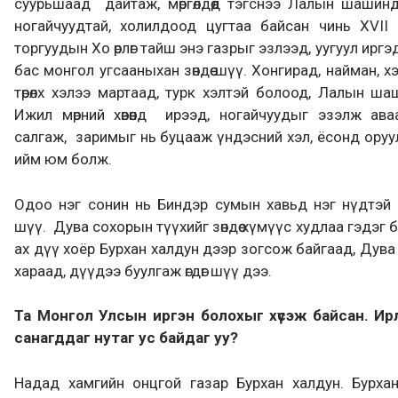
суурьшаад дайтаж, мөргөлдөөд тэгснээ Лалын шашин
ногайчуудтай, холилдоод цугтаа байсан чинь XVII
торгуудын Хо өрлөг тайш энэ газрыг эзлээд, уугуул ирг
бас монгол угсааныхан зөндөө шүү. Хонгирад, найман, 
төрөлх хэлээ мартаад, турк хэлтэй болоод, Лалын ша
Ижил мөрний хөвөөнд ирээд, ногайчуудыг эзэлж ава
салгаж, заримыг нь буцааж үндэсний хэл, ёсонд ору
ийм юм болж.
Одоо нэг сонин нь Биндэр сумын хавьд нэг нүдтэй 
шүү. Дува сохорын түүхийг зөндөө хүмүүс худлаа гэдэг 
ах дүү хоёр Бурхан халдун дээр зогсож байгаад, Дува
хараад, дүүдээ буулгаж өгдөг шүү дээ.
Та Монгол Улсын иргэн болохыг хүс
эж
байсан. Ирл
санагддаг нутаг ус байдаг уу?
Надад хамгийн онцгой газар Бурхан халдун. Бурха