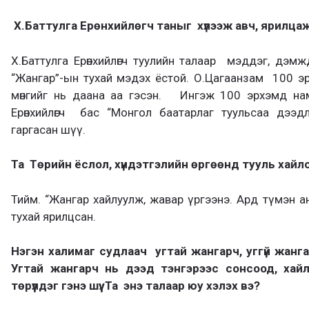
Х.Баттулга Ерөнхийлөгч таныг хүлээж авч, ярилцаж
Х.Баттулга Ерөнхийлөгч туулийн талаар мэддэг, дэм
“Жангар”-ын тухай мэдэх ёстой. О.Цагаанзам 100 эр
мөнгийг нь даана аа гэсэн. Ингэж 100 эрхэмд на
Ерөнхийлөгч бас “Монгол баатарлаг туульсаа дээдл
гаргасан шүү.
Та Төрийн ёслол, хүндэтгэлийн өргөөнд тууль хайл
Тийм. “Жангар хайлуулж, жавар үргээнэ. Ард түмэн а
тухай ярилцсан.
Нэгэн халимаг судлаач угтай жангарч, уггүй жанг
Угтай жангарч нь дээд тэнгэрээс сонсоод, хай
төрүүлдэг гэнэ шүү. Та энэ талаар юу хэлэх вэ?