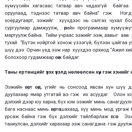
хүмүүсийн хагасаас татвар авч чадахгүй байгаа 
оруулаад, тэднээс татвар авч байна” гэж. Нэгдүг
хоёрдугаарт, ээжийг хүүхдээс нь салгах чухал бол
сургуулиар дамжуулж, өөрийн программаар хүмүүж
мартуулж байна. Тийм учраас ээжийг ээж, аавыг аав 
тухай “Бүтэн нойртой хонож үзээгүй, бүлээн цайгаа 
шүү дээ. Орчин үед ээж нар хүүхдээ орхиод “Ажил хий
болохоор гудамжаар өсөж байдаг.
Таны ертөнцийг үзэх үзэлд нөлөөлсөн хүн гэж хэнийг 
Ээжийн өвөрт өсөөд, үгийг нь сонсоод явсан хүн шүү
дуулахаар ямар утгатай вэ гэж их асуудаг. Олон ю
дэлхий дээр юу харна, бүх юм ээжийг минь санагдуул
бага наснаас минь өвөртөө шахаад, хүү минь мод ургаж
урсаж байна гэж бүх дэлхийг тайлбарлаж өгсөн. Ээ
таниулсан, дэлхийг харахаар ээж санагдана гэж дуулж