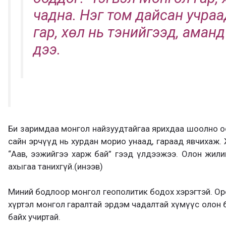
чадна. Нэг том дайсан учраа
гар, хөл нь тэнийгээд, аманд н
дээ.
Би заримдаа монгол найзуудтайгаа ярихдаа шоолно о
сайн эрчүүд нь хурдан морио унаад, гараад явчихаж.
“Аав, ээжийгээ харж бай” гээд үлдээжээ. Олон жил
ахыгаа танихгүй.(инээв)
Миний бодлоор монгол геополитик бодох хэрэгтэй. Оро
хүртэл монгол гаралтай эрдэм чадалтай хүмүүс олон б
байх учиртай.