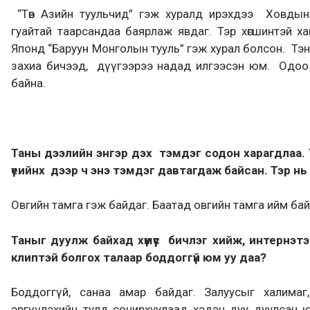
“Төв Азийн туульчид” гэж хуралд ирэхдээ Ховдын
гуайтай таарсандаа баярлаж явдаг. Тэр хөгшинтэй х
Японд “Баруун Монголын тууль” гэж хурал болсон. Тэн
захиа бичээд, дүүгээрээ надад илгээсэн юм. Одоо 
байна.
Таны дээлийн энгэр дэх тэмдэг содон харагдлаа. Т
үеийнх дээр ч энэ тэмдэг давтагдаж байсан. Тэр нь
Овгийн тамга гэж байдаг. Баатад овгийн тамга ийм бай
Таныг дуулж байхад хүмүүс бичлэг хийж, интернэтэ
клиптэй болгох талаар боддоггүй юм уу даа?
Боддоггүй, санаа амар байдаг. Залуусыг халимаг
эргүүлэхийн тулд сонирхуулаад хэдэн дуу дуулсан 