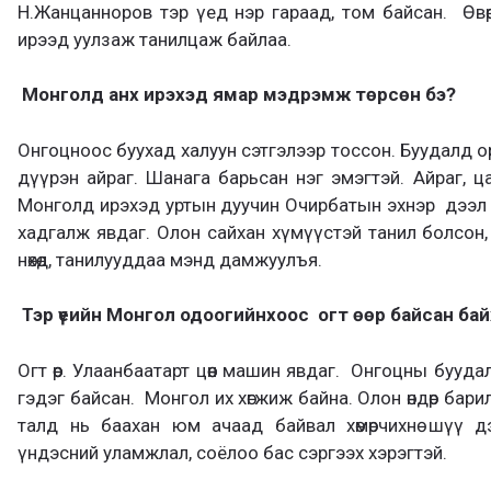
Н.Жанцанноров тэр үед нэр гараад, том байсан. Өвө
ирээд уулзаж танилцаж байлаа.
Монголд
анх
ирэхэд ямар мэдрэмж төрсөн бэ?
Онгоцноос буухад халуун сэтгэлээр тоссон. Буудалд оро
дүүрэн айраг. Шанага барьсан нэг эмэгтэй. Айраг, ц
Монголд ирэхэд уртын дуучин Очирбатын эхнэр дээл м
хадгалж явдаг. Олон сайхан хүмүүстэй танил болсон,
нөхөд, танилууддаа мэнд дамжуулъя.
Тэр үеийн
Монгол
одоогийнхоос
огт өөр байсан бай
Огт өөр. Улаанбаатарт цөөн машин явдаг. Онгоцны бууда
гэдэг байсан. Монгол их хөгжиж байна. Олон өндөр бар
талд нь баахан юм ачаад байвал хөмөрчихнө шүү д
үндэсний уламжлал, соёлоо бас сэргээх хэрэгтэй.