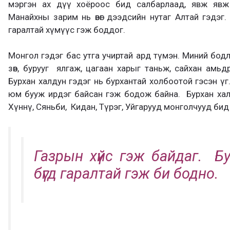
мэргэн ах дүү хоёроос бид салбарлаад, явж явж И
Манайхны зарим нь өвөг дээдсийн нутаг Алтай гэдэг
гаралтай хүмүүс гэж боддог.
Монгол гэдэг бас утга учиртай ард түмэн. Миний бод
зөв, бурууг ялгаж, цагаан харыг таньж, сайхан амьд
Бурхан халдун гэдэг нь бурхантай холбоотой гэсэн үг
юм бууж ирдэг байсан гэж бодож байна. Бурхан хал
Хүннү, Сяньби, Кидан, Түрэг, Уйгарууд монголчууд бид
Газрын хүйс гэж байдаг. Б
бүгд гаралтай гэж би бодно.