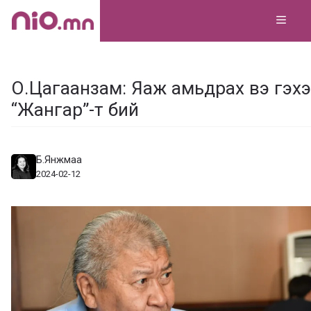
Skip
MEN
to
content
О.Цагаанзам: Яаж амьдрах вэ гэхэ
“Жангар”-т бий
Б.Янжмаа
2024-02-12