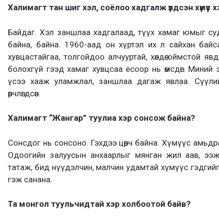
Халимагт тан шиг хэл, соёлоо хадгалж үлдсэн хүмүүс 
Байдаг. Хэл заншлаа хадгалаад, түүх хамаг юмыг су
байна, байна. 1960-аад он хүртэл их л сайхан бай
хувцастайгаа, толгойдоо алчууртай, хөлдөө оймстой явд
болохгүй гээд хамаг хувцсаа ёсоор нь өмсдөг. Миний
үсээ хааж уламжлал, заншлаа дагаж явлаа. Сүүли
өөрчлөгдсөн.
Халимагт “Жангар” туулиа хэр сонсож байна?
Сонсдог нь сонсоно. Гэхдээ цөөрч байна. Хүмүүс амьдралын
Одоогийн залуусын анхаарлыг мянган жил аав, ээ
татаж, бид нүүдэлчин, малчин удамтай хүмүүс гэдгийг
гэж санана.
Та монгол туульчидтай хэр холбоотой байв?