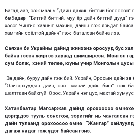
Багад аав, ээж маань “Дайн дажин битгий болоосой” 
бөмбөрдөхөөр “Битгий битгий, муу ёр дайн битгий дууд”
хэсэг Чингис хааныг махчин, дайнч гэж ярьдаг байс
хамгийн соёлтой дайнч” гэж баталсан байна лээ.
Саяхан би Украйны дайнд жинхэнэ оросууд бус ха
байна гэсэн жиргээ хараад шимширсэн.
Монгол гар
сум болж, хэний төлөө, юуны
учир
Монголын цусыг
Зөв дайн, буруу дайн гэж бий. Украйн, Оросын дайн зө
“Олигархуудын дайн, энэ манай дайн биш” гэж бай
шалтгаан байхгүй. Орос, Украйн нэг цус, махтай хүмүүс
Хатанбаатар Магсаржав дайнд орохоосоо өмнөхө
цэргүүддээ тууль сонсго
ж, зоригийг нь чангалсан г
дайн тулаанд орохоосоо өмнө “Жангар” хайлуул
дагаж явдаг гэж үздэг байсан гэнэ.