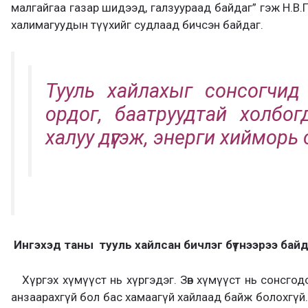
малгайгаа газар шидээд, галзуураад байдаг” гэж Н.В.
халимагуудын түүхийг судлаад бичсэн байдаг.
Тууль хайлахыг сонсогчи
ордог, баатруудтай холбог
халуу дүүгэж, энерги хийморь 
Ингэхэд таны тууль хайлсан бичлэг бүтнээрээ байд
Хүргэх хүмүүст нь хүргэдэг. Зөв хүмүүст нь сонсго
анзаарахгүй бол бас хамаагүй хайлаад байж болохгүй. 