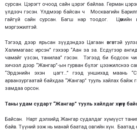
сурсан. Цэрэгт очоод сайн цэрэг байлаа. Герман цэрэ
үлдээч гэсэн. Үлдмээр байсан ч Москвагийн Барилг
гайгүй сайн сурсан. Багш нар тоодог. Цөмийн
мэргэжилтэй.
Тэгээд дээр ярьсан зүүдэндээ Цагаан өвгөнтэй уулз
Халимагаас ирсэн” гэхээр “Аан за за. Есдүгээр анги
чамайг үзсэн, танилаа” гэсэн. Тэгээд би бодсон чин
хичээл дээр “Жангар”-ын гурван бүлэг цээжилснээ санал
“Эрдэнийн эхэн цагт…” гээд уншихад маань “Су
арванзургаатай байхдаа “Жангар” тууль хайлах байж
замдаа орсон.
Таны удам сударт “Жангар” тууль хайлдаг хүмүүс бай
Байсан. Нарт дэлхийд Жангар судалдаг хүмүүст тани
байв. Түүний ээж нь манай баатад овгийн хүн. Баатад