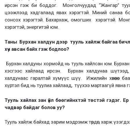
ирсэн гэж би боддог. Монголчуудад “Жангар” туули
цээжлээд хадгалаад явах хэрэгтэй. Миний санаа бо
сонсох хэрэгтэй. Бахархаж, омогших хэрэгтэй. Мон
хэрэгтэй, энергитэй юм.
Таны Бурхан халдун дээр тууль хайлж байгаа бичлэ
хүч авсан байх гэж бодлоо?
Бурхан халдуны хормойд нь тууль хайлсан юм. Бурхан
хэсгээс хайлаад ирсэн. Бурхан халдунаа шүтээд,
халдунаас гаралтай хүмүүс шүү. Ижилийн хөвөөнөөс б
хүртэл бид нь туулиа хайлаад, түүхээ мартаагүй явна г
Тууль хайлах зан үйл бөөгийнхтэй төстэй гэдэг. Е
чадвар байдаг болов уу?
Тууль хайлж байхад зарим мэдрэмж төрдөг, харж үзэгд