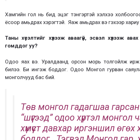
Хамгийн гол нь бид эцэг тэнгэртэй хэлхээ холбоого
ёсоор амьдрах хэрэгтэй. Яаж амьдрах вэ гэхээр хариу 
Таны хүсэлтийг хүлээж аваагүй, эсвэл хүлээж авах
гомддог уу?
Одоо яах вэ. Уралдаанд орсон морь толгойлж ирж
билээ. Би ингэж боддог. Одоо Монгол гурван саяул
монголчууд бас бий.
Төв монгол гадагшаа гарсан
“шүүгээд” одоо хүртэл монгол 
хүмүүст давхар иргэншил өгөх
боддог. Тэгвэл Монгол гар,