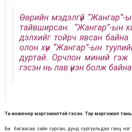
Өөрийн мэдэлгүй “Жангар”-
тайвширсан. “Жангар”-ын ха
дэлхийг тойрч явсан байна ш
олон хүн “Жангар”-ын туулий
дуртай. Орчлон миний гэж 
гэсэн нь лав үнэн болж байна
Та инженер мэргэжилтэй гэсэн. Тэр мэргэжил тань
Би багаасаа сайн сурсан, дунд сургуульдаа ганц нэг 