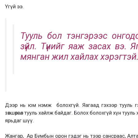
Үгүй ээ.
Тууль бол тэнгэрээс онгод
зүйл. Түүнийг яаж засах вэ. 
мянган жил хайлах хэрэгтэй
Дээр нь юм нэмж болохгүй. Яагаад гэхээр тууль г
зөвшөөрвөл тууль хайлж байдаг. Болох болохгүй хүн тууль
ярьдаг шүү.
Жангар, Ар Бумбын орон гэдэг нь тээр сансраас, Алт