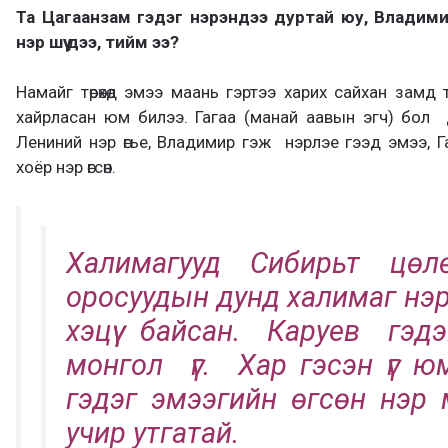
Та Цагаанзам гэдэг нэрэндээ дуртай юу, Владим
нэр шүү дээ, тийм ээ?
Намайг төрөхөд эмээ маань гэртээ харих сайхан замд 
хайрласан юм билээ. Гагаа (манай аавын эгч) бол д
Лениний нэр өгье, Владимир гэж нэрлэе гээд эмээ, 
хоёр нэр өгсөн.
Халимагууд Сибирьт цөл
оросуудын дунд халимаг нэр
хэцүү байсан. Каруев гэ
монгол үг. Хар гэсэн үг юм
гэдэг эмээгийн өгсөн нэр 
учир утгатай.