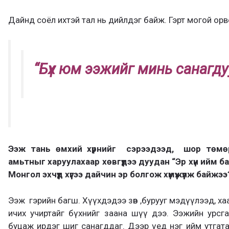
Дайнд соёл ихтэй тал нь дийлдэг байж. Гэрт могой ор
“Б
үх юм ээжийг минь санагд
Э
эж тань
ө
мхий хүрнийг
сэрээдээд,
шор төмө
амьтныг харуулахаар хөвгүүдээ дууда
н
“Эр хүн ийм б
Монгол эхчүүд хүүгээ дайчин эр болгож хүмүүжүүлж байжэ
Ээж гэрийн багш. Хүүхдэдээ зөв ,бурууг мэдүүлээд, ха
ичих учиртайг бүхнийг заана шүү дээ. Ээжийн урсг
буцаж ирдэг шиг санагддаг. Дээр үед нэг ийм утгат