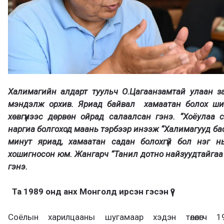
Халимагийн алдарт туульч О.Цагаанзамтай
улаан з
мэндэлж орхив. Яриад байвал хамаатан болох ш
хөвгүүнээс дөрвөн ойрад салаалсан гэнэ. “Хоёулаа
наргиа болгоход маань тэрбээр инээж “Халимагууд бас
минут яриад, хамаатан садан болохгүй бол нэг н
хошигносон юм. Жангарч “
Танил дотно найзуудтайгаа
гэнэ.
Та
1989 онд анх Монголд ирсэн гэсэн үү?
Соёлын харилцааны шугамаар хэдэн төлөөлөгч 