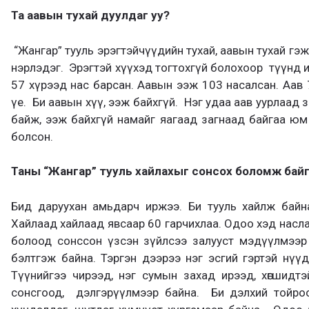
Та аавын тухай дуулдаг уу?
“Жангар” тууль эрэгтэйчүүдийн тухай, аавын тухай гэ
нэрлэдэг. Эрэгтэй хүүхэд тогтохгүй болохоор түүнд и
57 хүрээд нас барсан. Аавын ээж 103 насалсан. Аав 
үе. Би аавын хүү, ээж байхгүй. Нэг удаа аав уурлаад зо
байж, ээж байхгүй намайг яагаад загнаад байгаа юм 
болсон.
Т
аны “Жангар” тууль хайлахыг сонсох боломж бай
Бид даруухан амьдарч иржээ. Би тууль хайлж байна
Хайлаад хайлаад явсаар 60 гарчихлаа. Одоо хэд насл
болоод сонссон үзсэн зүйлсээ залууст мэдүүлмээр 
бэлтгэж байна. Тэргэн дээрээ нэг эсгий гэртэй нүү
Түүнийгээ чирээд, нэг сумын захад ирээд, хөгшидтэ
сонсгоод, дэлгэрүүлмээр байна. Би дэлхий тойроод