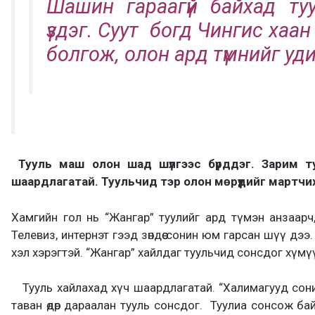
Шашин гараагүй байхад ту
үздэг. Суут богд Чингис хаан
болгож, олон ард түмнийг у
Тууль маш олон шад шүлгээс бүрддэг. Зарим т
шаардлагатай.
Т
уульчид тэр олон мөрүүдийг мартчи
Хамгийн гол нь “Жангар” туулийг ард түмэн анзаарч
Телевиз, интернэт гээд зөндөө сонин юм гарсан шүү дээ
хэл хэрэгтэй. “Жангар” хайлдаг туульчид сонсдог хүмүүс
Тууль хайлахад хүч шаардлагатай. “Халимагууд сонин 
таван өдөр дараалан тууль сонсдог. Туулиа сонсож ба