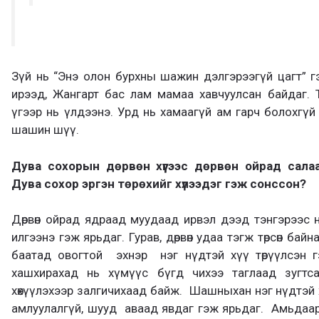
Зүй нь “Энэ олон бурхны шажин дэлгэрээгүй цагт” 
ирээд, Жангарт бас лам мамаа хавчуулсан байдаг. 
үгээр нь үлдээнэ. Урд нь хамаагүй ам гарч болохгү
шашин шүү.
Дува сох
о
рын дөрвөн хүүгээс дөрвөн ойрад сала
Дува сохор эргэн төрөх
ийг хүлээдэг гэж сонссон
?
Дөрвөн ойрад ядраад муудаад ирвэл дээд тэнгэрээс 
илгээнэ гэж ярьдаг. Гурав, дөрвөн удаа тэгж төрсөн ба
баатад овогтой эхнэр нэг нүдтэй хүү төрүүлсэн г
хашхирахад нь хүмүүс бүгд чихээ таглаад зугт
хөхүүлэхээр залгичихаад байж. Шашныхан нэг нүдтэй х
амлуулалгүй, шууд аваад явдаг гэж ярьдаг. Амьдаа