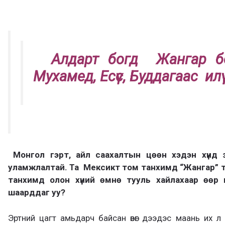
Алдар
т
богд
Жангар б
Мухамед, Есүс, Буддагаас илү
Монгол гэрт, айл саахалтын цөөн хэдэн хүнд 
уламжлалтай. Та Мексикт том танхимд “Жангар” т
танхимд олон хүний өмнө тууль хайлахаар өөр мэ
шаарддаг уу?
Эртний цагт амьдарч байсан өвөг дээдэс маань их л