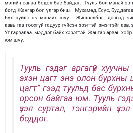
мэтийн санаа бодол бас байдаг. Тууль бол манай эр
богд Жангар бол үлгэр биш. Мухамед, Есүс, Буддагаа
бүх зүйлс нь манайх шүү. Жишээлбэл, дэргэд чин
аавыгаа тоохгүй гадуур гүйсэн эрэгтэй, эмэгтэйг аав,
Уг гарвалаа мэддэг байх хэрэгтэй. Жангар арван хоё
юм шүү.
Тууль гэдэг аргагүй хуучн
эхэн цагт энэ олон бурхны
цагт” гээд туульд бас бур
орсон байгаа юм. Тууль гэдэ
үзэл суртал, тэнгэрийн үзэ
боддог.