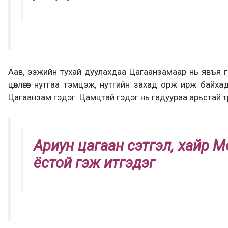
Аав, ээжийн тухай дуулахдаа Цагаанзамаар нь явъя 
цөллөгөөс нутгаа тэмцэж, нутгийн захад орж ирж байхад
Цагаанзам гэдэг. Цамцтай гэдэг нь гадуураа арьстай тө
Ариун цагаан сэтгэл, хайр М
ёстой гэж итгэдэг