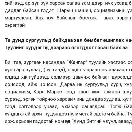
хийгээд, ар зүг рүү харсан салаа зам дээр нүх ухаад
дардаг байсан гэдэг. Шарын шашин, социализмын үз
мартуулсан. Анх юу байсныг босгож авах хэрэгт
хэрэгтэй.
Та дунд сургуульд байхдаа хөл бөмбөг өшиглөх н
Туулийг сурдаггүй, дээрээс өгөгддөг гэсэн байх аа.
Би тав, зургаан насандаа “Жангар” туулийн хэсгээс с
хүн гарч зулаад (зугтаад), нөгөөдөх нь араас нь алахаар 
алдад хөөж гүйцээд, сэлмээр цавчиж байгааг дүрсэл
сонсоод, айж цочсон. Дараа нь сургуульд сурч, хүз
социализм, Карл Маркс гээд олон жил тэмцэв шүү
хүрээд, эргэн тойрноо харсан чинь дандаа худлаа, хулг
гээд сэтгэлээр унаад, үхмээр санагдсан. Тэгж бай
хундагатай архи нүдэндээ нулимстай өгдөг юм байна. 
ирж, арьсан гадартай ном өгөөд “Хүнд битгий үзүүл, аваад