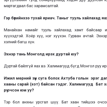
мартагдвал бас харамсалтай.
Гэр бүлийнхээ тухай яриач. Таныг тууль хайлахад яа
Манайхан намайг тууль хайлахад хамт байсаар 
хүүхэдтэй. Хоёр хүү, нэг хүүхэн. Гурван ачтай. Эхнэр
хэлний багш хүн.
Эхнэр тань Монголд ирэх дуртай юу?
Дуртай байлгүй яах вэ. Халимагууд бүгд Монгол руу ир
Ижил мөрний зүүн суга болох Ахтуба голын эрэг да
хааны сарай (хот)
байсан гэдэг
.
Халимагууд Бат х
рүү очсон юм уу?
Тэр бол анхны урсгал шүү. Бат хаан тийшээ очсо