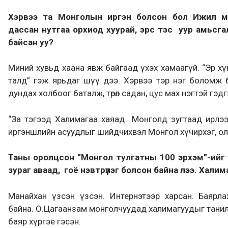
Хэрвээ та Монголын иргэн болсон бол Ижил м
дассан нутгаа орхиод хуурай, эрс тэс уур амьсг
байсан уу?
Миний хувьд хаана явж байгаад үхэх хамаагүй. “Эр хү
талд” гэж ярьдаг шүү дээ. Хэрвээ тэр нэг боломж 
дундах холбоог баталж, төрөл садан, цус мах нэгтэй гэд
“За тэгээд Халимагаа хаяад Монголд зугтаад ирлээ”
иргэншлийн асуудлыг шийдчихвэл Монгол хүчирхэг, ол
Т
аны оролцсон “Монгол тулгатны 100 эрхэм”-ийг 
зураг аваад,
гоё нэвтрүүлэг болсон байна лээ.
Х
алима
Манайхан үзсэн үзсэн. Интернэтээр харсан. Баярл
байна. О.Цагаанзам монголчуудад халимагуудыг танилцуу
баяр хүргэе гэсэн.