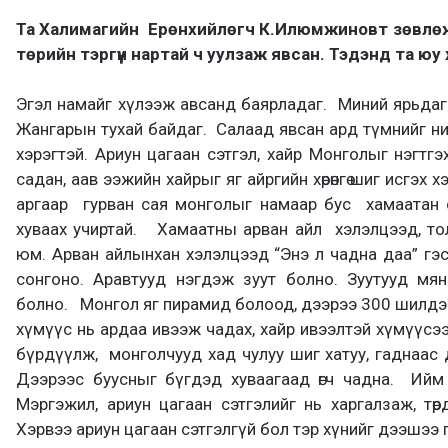
Та Халимагийн
Ерөнхийлөгч К.Илюмжиновт зөвлөж
төрийн тэргүүн нартай ч уулзаж явсан. Тэдэнд та юу
Эгэл намайг хүлээж авсанд баярладаг. Миний ярьдаг 
Жангарын тухай байдаг. Салаад явсан ард түмнийг ний
хэрэгтэй. Ариун цагаан сэтгэл, хайр Монголыг нэгтг
садан, аав ээжийн хайрыг яг айргийн хөрөнгө шиг исгэх 
аргаар гурван сая монголыг намаар бус хамаатан 
хуваах учиртай. Хамаатны арван айл хэлэлцээд, то
юм. Арван айлынхан хэлэлцээд “Энэ л чадна даа” гэ
сонгоно. Аравтууд нэгдэж зуут болно. Зуутууд мян
болно. Монгол яг пирамид болоод, дээрээ 300 шилдэг
хүмүүс нь ардаа ивээж чадах, хайр ивээлтэй хүмүүсэ
бүрдүүлж, монголчууд хад чулуу шиг хатуу, гаднаас
Дээрээс буусныг бүгдэд хуваагаад өгч чадна. Ийм
Мэргэжил, ариун цагаан сэтгэлийг нь харгалзаж, төр
Хэрвээ ариун цагаан сэтгэлгүй бол тэр хүнийг дээшээ 