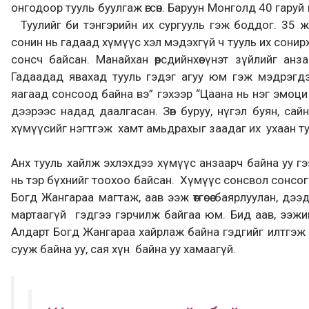
онгодоор тууль буулгаж өгсөн. Баруун Монголд 40 гаруй
Туулийг би тэнгэрийн их сургууль гэж боддог. 35 ж
сонин нь гадаад хүмүүс хэл мэдэхгүй ч тууль их сонир
сонсч байсан. Манайхан өөрсдийнхөө үнэт зүйлийг ан
Гадаадад явахад тууль гэдэг агуу юм гэж мэдрэгд
яагаад сонсоод байна вэ” гэхээр “Цаана нь нэг эмоци
дээрээс надад даалгасан. Зөв буруу, нүгэл буян, сайн
хүмүүсийг нэгтгэж хамт амьдрахыг заадаг их ухаан ту
Анх тууль хайлж эхлэхдээ хүмүүс анзаарч байна уу г
нь тэр бүхнийг тоохоо байсан. Хүмүүс сонсвол сонсог
Богд Жангараа магтаж, аав ээж өтгөсөө баярлуулан, дэ
мартаагүй гэдгээ гэрчилж байгаа юм. Бид аав, ээжи
Алдарт Богд Жангараа хайрлаж байна гэдгийг илтгэж
сууж байна уу, сая хүн байна уу хамаагүй.