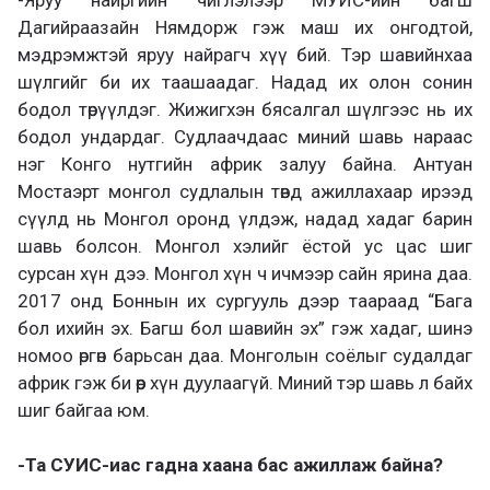
Дагийраазайн Нямдорж гэж маш их онгодтой,
мэдрэмжтэй яруу найрагч хүү бий. Тэр шавийнхаа
шүлгийг би их таашаадаг. Надад их олон сонин
бодол төрүүлдэг. Жижигхэн бясалгал шүлгээс нь их
бодол ундардаг. Судлаачдаас миний шавь нараас
нэг Конго нутгийн африк залуу байна. Антуан
Мостаэрт монгол судлалын төвд ажиллахаар ирээд
сүүлд нь Монгол оронд үлдэж, надад хадаг барин
шавь болсон. Монгол хэлийг ёстой ус цас шиг
сурсан хүн дээ. Монгол хүн ч ичмээр сайн ярина даа.
2017 онд Боннын их сургууль дээр таараад “Бага
бол ихийн эх. Багш бол шавийн эх” гэж хадаг, шинэ
номоо өргөн барьсан даа. Монголын соёлыг судалдаг
африк гэж би өөр хүн дуулаагүй. Миний тэр шавь л байх
шиг байгаа юм.
-Та СУИС-иас гадна хаана бас ажиллаж байна?