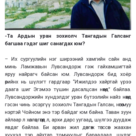
-Та Ардын уран зохиолч Тангадын Галсанг
багшаа гэдэг шиг санагдах юм?
– Их сургуулийн нэг ширээний хамгийн сайн анд
минь Ламжавын Лувсандорж гэж гайхамшигтай
яруу найрагч байсан юм. Лувсандорж бид хоёр
өөрийнх нь шүлэгт гардгаар “Ижилдээ хайртай үрээ
даага шиг Эгэмээ түшин дасалцсан нөхөд” байлаа.
Лувсандоржийн хүндэлдэг уран бүтээлийн найз нөхөд
гэсэн чинь эсэргүү зохиолч Тангадын Галсан, нөгөө муу
нэртэй Чойном энэ тэр байдаг юм байна. Таван зуун
айлаар л хөллөцгөөгөөд л, архи дарс уугаад, шүлгээ дуудаж
явдаг байлаа. Би арван жил дөнгөж төгссөн жаахан
хүүхэд тэр айхтар томчуудыг бараадаад, шүлэг