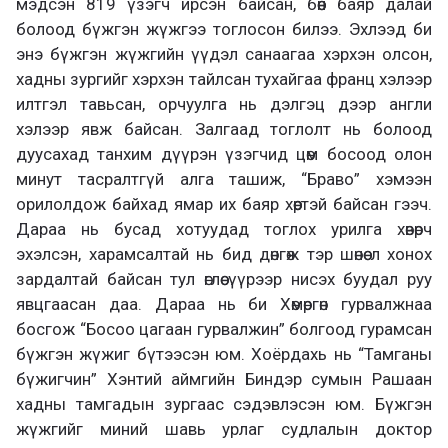
мэдсэн 819 үзэгч ирсэн байсан, бөөн баяр далай
болоод бүжгэн жүжгээ тоглосон билээ. Эхлээд би
энэ бүжгэн жүжгийн үүдэл санаагаа хэрхэн олсон,
хадны зургийг хэрхэн тайлсан тухайгаа франц хэлээр
илтгэл тавьсан, орчуулга нь дэлгэц дээр англи
хэлээр явж байсан. Залгаад тоглолт нь болоод
дуусахад танхим дүүрэн үзэгчид цөм босоод олон
минут тасралтгүй алга ташиж, “Браво” хэмээн
орилолдож байхад ямар их баяр хөөртэй байсан гээч.
Дараа нь бусад хотуудад тоглох урилга хөвөрч
эхэлсэн, харамсалтай нь бид дөнгөж тэр шөнөө л хонох
зардалтай байсан тул өглөө үүрээр нисэх буудал руу
явцгаасан даа. Дараа нь би Хөмөргөн гурвалжнаа
босгож “Босоо цагаан
гурвалжин” болгоод гурамсан
бүжгэн жүжиг бүтээсэн юм. Хоёрдахь нь “Тамганы
бүжигчин” Хэнтий аймгийн Биндэр сумын Рашаан
хадны тамгадын зургаас сэдэвлэсэн юм. Бүжгэн
жүжгийг миний шавь урлаг судлалын доктор