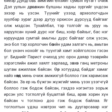
биеэр Дундговь аймгийн Өлзийт сумын нутагт очиж
Дэл уулын дөрвөлжин булшны хадны зургийг үндсэн
эхээр нь үзсэн. Түүнийг үзээд археологчдын
хуулбар зураг дээр дутуу орхисон дүрсүүд байгааг
олж мэдсэн. Тухайлбал, тэр толгойг нь уруу нь
харуулсан хүний дүрс нэг биш, хоёр байхыг, бас нэг
нуруундаа сумтай амьтны дүрс байгааг олж үзсэн,
энэ бол тэр хорлогчин бөөгийн удам залгагч нь, амьтан
бол үнэнч нохойг нь түүнтэй хамт хойлголсон гэсэн
үг. Биднийг Парист очиход улс орон даяар тээврийн
хэрэгслийн ажил хаялт зарлаад, зөвхөн ганц метроны
шугам ажиллаж байсан. Өөр хотуудад байдаг хамаг
найз нөхөд минь очиж амжихгүй боллоо гэж харамсаж
байсан. За ер нь бүжгэн жүжгийг минь үзэх үзэгчгүй
боллоо гэж бодож байсан, гэхдээ нэгэнтээ зорьж
ирсэн улс тоглолгүй буцалтай биш, арав хорин хүн
байсан ч тоглоно доо гэж бодож байлаа. Яг
тоглолтын үдэш нэвтрэх чип нь дуугарсааар нэг