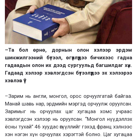
–
Та бол өрнө, дорнын олон хэлээр эрдэм
шинжилгээний бүтээл, өгүүллүүдээ бичихээс гадна
гадаадын олон их дээд сургуульд багшилдаг хүн.
Гадаад хэлээр хэвлэгдсэн бүтээлүүдээ эх хэлээрээ
хэвлэв үү?
–
Зарим нь англи, монгол, орос орчуулгатай байгаа.
Манай шавь нар, эрдмийн мэргэд орчуулж оруулсан.
Заримыг нь орчуулах цаг хугацаа хомс учраас
хэвлэгдсэн хэлээр нь оруулсан. “Монгол нүүдэллэх
ёсны тухай” 46 хуудас өгүүллийг гэхэд фра
нц хэлнээс
хэн нэгэн хүн
орчуулах хэрэгтэй болно. Цаг хугацаа