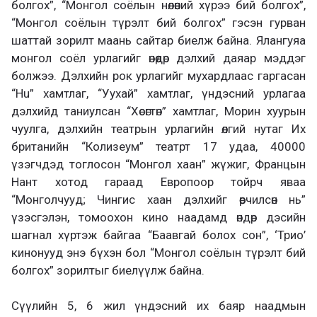
болгох”, “Монгол соёлын нөлөөний хүрээ бий болгох”,
“Монгол соёлын түрэлт бий болгох”
гэсэн гурван
шаттай зорилт маань сайтар биелж байна. Ялангуяа
монгол соёл урлагийг өнөөдөр дэлхий даяар мэддэг
болжээ. Дэлхийн рок урлагийг мухардлаас гаргасан
“Hu” хамтлаг, “Уухай” хамтлаг, үндэсний урлагаа
дэлхийд таниулсан “Хөсөгтөн” хамтлаг, Морин хуурын
чуулга, дэлхийн театрын урлагийн өлгий нутаг Их
британийн “Колизеум” театрт 17 удаа, 40000
үзэгчдэд тоглосон “Монгол хаан” жүжиг, Францын
Нант хотод гараад Европоор тойрч яваа
“Монголчууд; Чингис хаан дэлхийг өөрчилсөн нь”
үзэсгэлэн, томоохон кино наадамд өндөр дэсийн
шагнал хүртэж байгаа “Баавгай болох сон”, ‘Трио’
кинонууд энэ бүхэн бол “Монгол соёлын түрэлт бий
болгох” зорилтыг биелүүлж байна.
Сүүлийн 5, 6 жил үндэсний их баяр наадмын