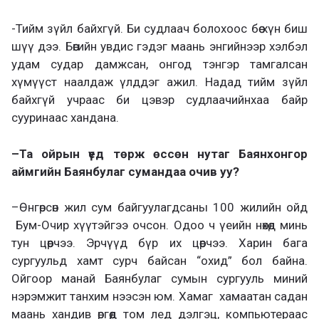
-Тийм зүйл байхгүй. Би судлаач болохоос бөө хүн биш
шүү дээ. Бөөгийн увдис гэдэг маань энгийнээр хэлбэл
удам судар дамжсан, онгод тэнгэр тамгалсан
хүмүүст наалдаж үлддэг ажил. Надад тийм зүйл
байхгүй учраас би цэвэр судлаачийнхаа байр
сууринаас хандана.
–
Та ойрын үед төрж өссөн нутаг Баянхонгор
аймгийн Баянбулаг сумандаа очив уу?
–
Өнгөрсөн жил сум байгуулагдсаны 100 жилийн ойд
Бум-Очир хүүтэйгээ очсон. Одоо
ч үеийн нөхөд минь
тун цөөрчээ.
Эрчүүд бүр их цөөрчээ. Харин бага
сургуульд хамт сурч байсан “охид” бол байна.
Ойгоор манай Баянбулаг сумын сургууль миний
нэрэмжит танхим нээсэн юм. Хамаг хамаатан садан
маань хандив өргөөд том лед дэлгэц, компьютераас