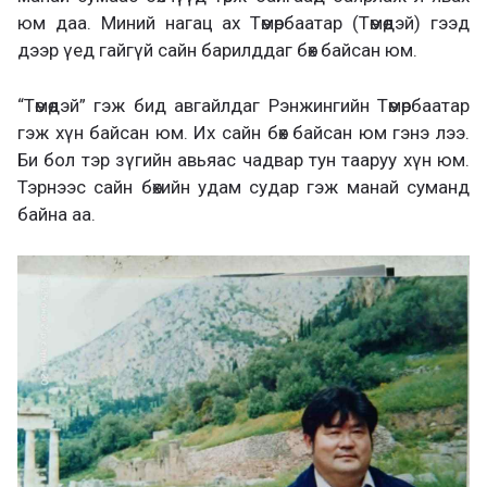
юм даа. Миний нагац ах Төмөрбаатар (Төмөөдэй) гээд
дээр үед гайгүй сайн барилддаг бөх байсан юм.
“Төмөөдэй” гэж бид авгайлдаг Рэнжингийн Төмөрбаатар
гэж хүн байсан юм. Их сайн бөх байсан юм гэнэ лээ.
Би бол тэр зүгийн авьяас чадвар тун тааруу хүн юм.
Тэрнээс сайн бөхийн удам судар гэж манай суманд
байна аа.