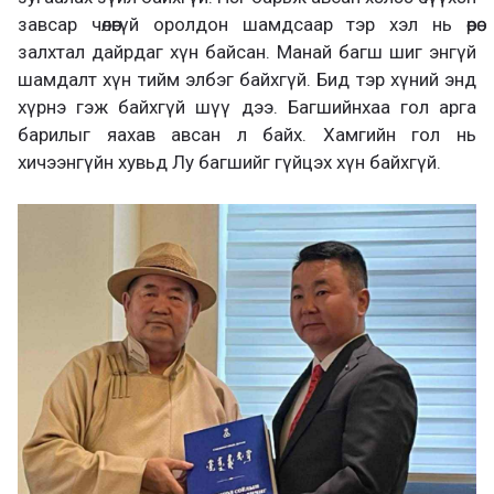
завсар чөлөөгүй оролдон шамдсаар тэр хэл нь өөрөө
залхтал дайрдаг хүн байсан. Манай багш шиг энгүй
шамдалт хүн тийм элбэг байхгүй. Бид тэр хүний энд
хүрнэ гэж байхгүй шүү дээ. Багшийнхаа гол арга
барилыг яахав авсан л байх. Хамгийн гол нь
хичээнгүйн хувьд Лу багшийг гүйцэх хүн байхгүй.