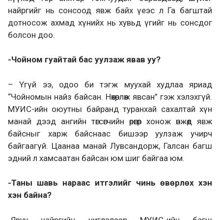
найргийг нь сонсоод явж байх үеэс л Га багштай
дотносож ахмад хүнийх нь хувьд үгийг нь сонсдог
болсон доо.
-Чойном гуайтай бас уулзаж явав уу?
– Үгүй ээ, одоо би тэгж муухай худлаа яриад
“Чойномын найз байсан. Нөхөрлөж явсан” гэж хэлэхгүй.
МУИС-ийн оюутны байранд туранхай сахалтай хүн
манай дээд ангийн төгсөгчийн өрөөгөөр хонож өнжөөд явж
байсныг харж байснаас бишээр уулзаж учирч
байгаагүй. Цаанаа манай Лувсандорж, Галсан багш
эдний л хамсаатан байсан юм шиг байгаа юм.
-Таны шавь нараас итгэлийг чинь өвөрлөх хэн
хэн байна?
-Яруу найргийн чиглэлээр МУИС-ийн багш