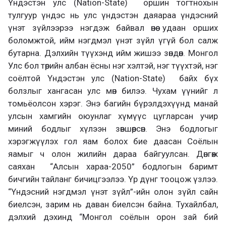
Үндэстэн улс (Nation-State) оршин тогтнохын
тулгуур үндэс нь улс үндэстэн даяараа үндэсний
үнэт зүйлээрээ нэгдэж байвал өнөө удаан орших
боломжтой, ийм нэгдмэл үнэт зүйл үгүй бол салж
бутарна. Дэлхийн түүхэнд ийм жишээ зөндөөн. Монгол
Улс бол төрийн албан ёсны нэг хэлтэй, нэг түүхтэй, нэг
соёлтой Үндэстэн улс (Nation-State) байх бүх
болзлыг хангасан улс мөн билээ. Чухам үүнийг л
томьёолсон хэрэг. Энэ багийн бүрэлдэхүүнд манай
улсын хамгийн оюунлаг хүмүүс цугларсан учир
миний бодлыг хүлээн зөвшөөрсөн. Энэ бодлогыг
хэрэгжүүлэх гол яам болох бие даасан Соёлын
яамыг ч олон жилийн дараа байгуулсан. Дөнгөж
саяхан “Алсын хараа-2050” бодлогын баримт
бичгийн тайланг бичицгээлээ. Үр дүнг тооцож үзлээ.
“Үндэсний нэгдмэл үнэт зүйл”-ийн олон зүйл сайн
биелсэн, зарим нь даван биелсэн байна. Тухайлбал,
дэлхий дэхинд “Монгол соёлын орон зай бий