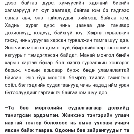
дээр байгаа дүрс, хүмүүсийн хөдөлгөөний биеийн
хэлмэрүүд яг юуг заагаад байгаа юм бэ гэдгээс
санаа авч, энэ тайллуудыг хийгээд байгаа юм.
Хадны зураг дүрс чинь цаанаа дан танивар
дохионууд, кодууд байхгүй юу. Хөмөргөн гурвалжин
гэхэд чинь уруугаа харсан гурвалжин тамга шүү дээ.
Энэ чинь монгол домог зүй, бөө мөргөлийн хар тэнгэрийн
язгуурыг тэмдэглэсэн байдаг. Манай монгол бөөгийн
харын хартай бөө нар бол хөмөргөн гурвалжин хэнгэрэг
барьж, чонын арьсаар бүрж бөөлдөг уламжлалтай
байсан. Энэ бүх монгол бөө мөргөл, тайлга тахилгын
соёл, бэлгэдлийн судалгаанууд чинь надад ийм уран
бүтээлүүдийг гаргаж өгч байгаа юм шүү дээ.
–
Та бөө мөргөлийн судалгаагаар дэлхийд
танигдсан эрдэмтэн. Жинхэнэ тэнгэрийн улаач
нартай тэнгэр болохоос нь өмнө уулзаж учирч
явсан байж таараа. Одооны бөө зайрангуудыг та