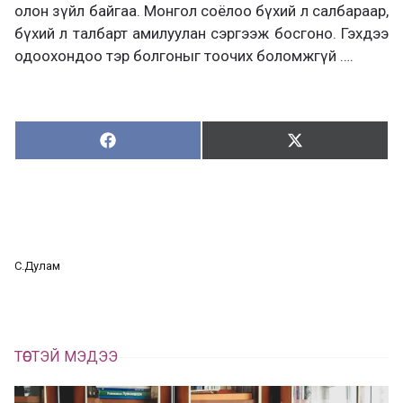
олон зүйл байгаа. Монгол соёлоо бүхий л салбараар,
бүхий л талбарт амилуулан сэргээж босгоно. Гэхдээ
одоохондоо тэр болгоныг тоочих боломжгүй ….
Хуваалцах:
Түгээх:
Х
Т
у
ү
в
г
а
э
а
э
л
х
ц
а
С.Дулам
х
ТӨСТЭЙ МЭДЭЭ