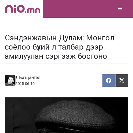
Skip
MEN
to
content
Сэндэнжавын Дулам: Монгол
соёлоо бүхий л талбар дээр
амилуулан сэргээж босгоно
Л.Батцэнгэл
Хуваалца
Түг
Х
Т
2025-06-10
у
ү
в
г
а
э
а
э
л
х
ц
а
х