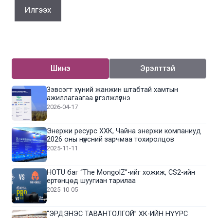
Шинэ
Эрэлттэй
Зэвсэгт хүчний жанжин штабтай хамтын
ажиллагаагаа үргэлжлүүлнэ
2026-04-17
Энержи ресурс ХХК, Чайна энержи компаниуд
2026 оны нүүрсний зарчмаа тохиролцов
2025-11-11
HOTU баг “The MongolZ”-ийг хожиж, CS2-ийн
ертөнцөд шуугиан тарилаа
2025-10-05
“ЭРДЭНЭС ТАВАНТОЛГОЙ” ХК-ИЙН НҮҮРС