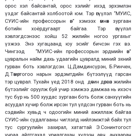
орос хэл байсантай, орос хэлийг ихэд эрхэмлэн
үздэг байсантай холбоотой юм. Тэр өгүүлэл “МУИС,
СУИС-ийн профессорын өв” хэмээх өмнөх зургаан
ботийн хоёрдугаарт байгаа. Тэр өгүүлэл
хэвлэгдсэнээс хойш 52 жилийн ногоо ургахыг
үзжээ. Энэ хугацаанд юу эсийг бичсэн гэх вэ.
Чингээд “МУИС-ийн профессорын эрдмийн өв”
цувралын найм дахь удаагийн цувралд миний эхний
гурван боть хэвлэгдсэн. Ц.Дамдинсүрэн, Б.Ринчен,
Д.Төмөртогоо нарын эрдэмтдийн бүтээлүүд гарсан
тэр цуврал. Тухайн үед 2018 онд дөчин дөрвөн жилийн
бүтээлийг оруулж буй учир хэмжээ дамжаа нь ихэсч
тус бүр нь 500 хуудас зургаан боть болж санхүүгийн
асуудал хүчир болж ирсэн тул үлдсэн гурван боть нь
сэдвийн хувьд ч одоогийн миний ажиллаж байгаа
СУИС-ийн судалгааны чиглэлд нийлэмжтэй байх тул
тус сургуулийн захирал, хатагтай Э.Сонинтогост
учраа айлтгахад уриалгахан хүлээн авч, анхааран