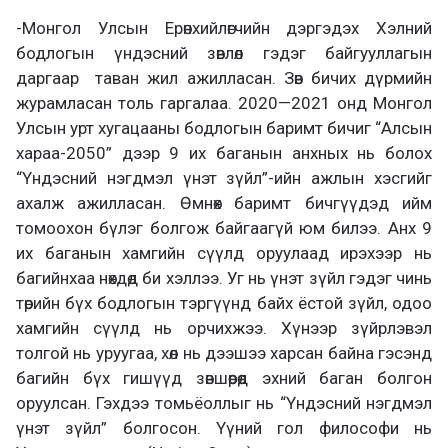
-Монгол Улсын Ерөнхийлөгчийн дэргэдэх Хэлний
бодлогын үндэсний зөвлөл гэдэг байгууллагын
даргаар таван жил ажилласан. Зөв бичих дүрмийн
журамласан толь гаргалаа. 2020—2021 онд Монгол
Улсын урт хугацааны бодлогын баримт бичиг “Алсын
хараа-2050” дээр 9 их баганын анхных нь болох
“Үндэсний нэгдмэл үнэт зүйл”-ийн ажлын хэсгийг
ахалж ажилласан. Өмнөх баримт бичгүүдэд ийм
томоохон бүлэг болгож байгаагүй юм билээ. Анх 9
их баганын хамгийн сүүлд оруулаад ирэхээр нь
багийнхаа нөхдөд би хэллээ. Уг нь үнэт зүйл гэдэг чинь
төрийн бүх бодлогын тэргүүнд байх ёстой зүйл, одоо
хамгийн сүүлд нь орчихжээ. Хүнээр зүйрлэвэл
толгой нь уруугаа, хөл нь дээшээ харсан байна гэсэнд
багийн бүх гишүүд зөвшөөрөөд эхний баган болгон
оруулсан. Гэхдээ томьёоллыг нь “Үндэсний нэгдмэл
үнэт зүйл” болгосон. Үүний гол философи нь