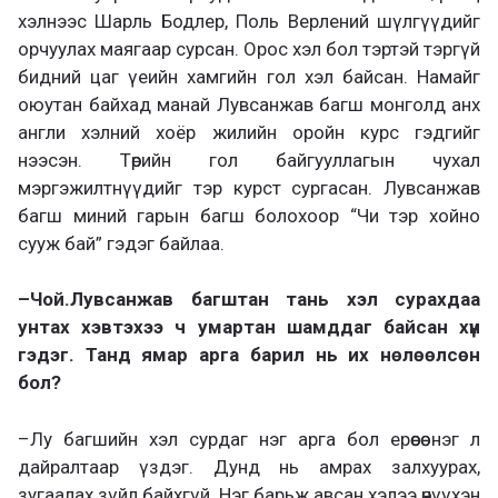
хэлнээс Шарль Бодлер, Поль Верлений шүлгүүдийг
орчуулах маягаар сурсан. Орос хэл бол тэртэй тэргүй
бидний цаг үеийн хамгийн гол хэл байсан. Намайг
оюутан байхад манай Лувсанжав багш монголд анх
англи хэлний хоёр жилийн оройн курс гэдгийг
нээсэн. Төрийн гол байгууллагын чухал
мэргэжилтнүүдийг тэр курст сургасан. Лувсанжав
багш миний гарын багш болохоор “Чи тэр хойно
сууж бай” гэдэг байлаа.
–
Чой.Лувсанжав багштан тань хэл сурахдаа
унтах хэвтэхээ ч умартан шамддаг байсан хүн
гэдэг. Танд ямар арга барил нь их нөлөөлсөн
бол?
–
Лу багшийн хэл сурдаг нэг арга бол ерөөсөө нэг л
дайралтаар үздэг. Дунд нь амрах залхуурах,
зугаалах зүйл байхгүй. Нэг барьж авсан хэлээ өчүүхэн