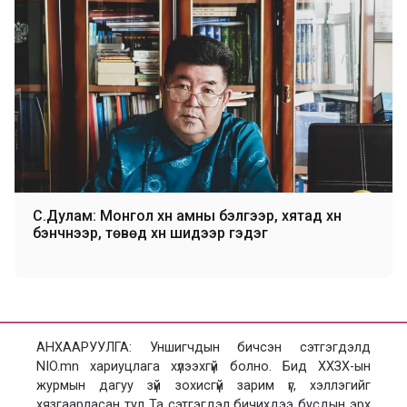
С.Дулам: Монгол хүн амны бэлгээр, хятад хүн
бэнчнээр, төвөд хүн шидээр гэдэг
АНХААРУУЛГА: Уншигчдын бичсэн сэтгэгдэлд
NIO.mn хариуцлага хүлээхгүй болно. Бид ХХЗХ-ын
журмын дагуу зүй зохисгүй зарим үг, хэллэгийг
хязгаарласан тул Та сэтгэгдэл бичихдээ бусдын эрх