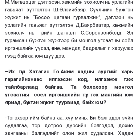
М.Мөнгөнцэцэг дэглэсэн, хөгжмийн зохиолч нь урлагийн
гавьяат зүтгэлтэн Ш.Өлзийбаяр. Сүүлчийн бүжгэн
жүжиг нь “Босоо цагаан гурвалжин”, дэглээч нь
урлагийн гавьяат зүтгэлтэн Д.Баярбаатар, хөгжмийн
зохиолч нь төрийн шагналт С.Соронзонболд. Эл
гурамсан бүжгэн жүжгээр би монгол угсаатны соёл
иргэншлийн үүсэл, өрнөл, мандал, бадралыг л харуулах
гээд байгаа юм шүү дээ.
–
Их гүүш Хатагин Го.Аким хадны зургийг харь
гарагийнхнаас илгээсэн код, илгээмж гэж
тайлбарлаад байгаа. Та болохоор монгол
угсаатны соёл иргэншлийн түүх гэх маягийн юм
яриад, бүжгэн жүжиг туурвиад байх юм?
-Тэгэхээр ийм байна аа, хүү ми
нь. Би бэлгэдэл зүйн
судалгаа,
тэр дотроо дүрсийн бэлгэдэл, дохио
зангааны бэлгэдлийг олон жил судалсан. Хадан