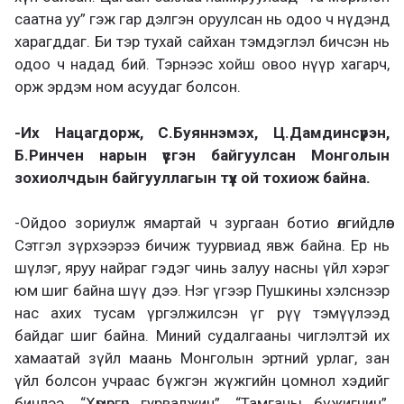
саатна уу” гэж гар дэлгэн оруулсан нь одоо ч нүдэнд
харагддаг. Би тэр тухай
сайхан тэмдэглэл бичсэн нь
одоо ч надад бий. Тэрнээс хойш овоо нүүр хагарч,
орж эрдэм ном асуудаг болсон.
-Их Нацагдорж, С.Буяннэмэх, Ц.Дамдинсүрэн,
Б.Ринчен нарын үүсгэн байгуулсан Монголын
зохиолчдын байгууллагын
түүх
ой
тохиож байна.
-Ойдоо зориулж ямартай ч зургаан ботио өлгийдлөө.
Сэтгэл зүрхээрээ бичиж туурвиад явж байна. Ер нь
шүлэг, яруу найраг гэдэг чинь залуу насны үйл хэрэг
юм шиг байна шүү дээ. Нэг үгээр Пушкины хэлснээр
нас ахих тусам үргэлжилсэн үг рүү тэмүүлээд
байдаг шиг байна. Миний судалгааны чиглэлтэй их
хамаатай зүйл маань Монголын эртний урлаг, зан
үйл болсон учраас бүжгэн жүжгийн цомнол хэдийг
бичлээ. “Хөмөргөн гурвалжин”, “Тамганы бүжигчин”,