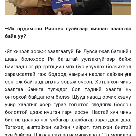
–
Их эрдэмтэн Ринчен гуайгаар хичээл заалгаж
байв уу?
-Яг хичээл зорьж заалгаагүй. Би Лувсанжав багшийн
шавь болохоор Ри багштай уулза
хгүйгээр байж
байгаад нэг өдөр
ертөнцийн мөнх бус үзүүлэх болчихвол
харамсалтай гэж бодоод намрын нарлаг сайхан өдөр
сонгож байгаад өргөөг нь зорьж очсон. Хотынхон чинь
хаалгаа байнга түгждэг бол тэдний хаалга нь
онгорхой байдаг юм билээ. Шууд яваад орчих хэцүү
учир хаалгыг хоёр гурав тогш
тол өглөө дөнгөж боссон
бололто
й
цээж нүцгэн гарч ирсэн. Настай хүн чинь
бие нь цаанаа нэг улбагар шалбагар харагддаг даа.
Тэгэхэд жигтэйхэн сайхан чийрэг, тэгшхэн биетэй
хүн байсан. Цагаан сахлаа намируулаад “Та морилон