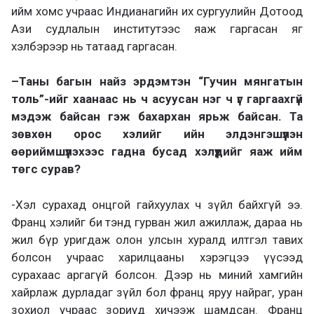
ийм хомс учраас Индианагийн их сургуулийн Дотоод
Ази судлалын институтээс яаж гаргасан яг
хэлбэрээр нь татаад гаргасан.
–
Таны багын найз эрдэмтэн “Гучин мянгатын
толь”-ийг хаанаас нь ч асуусан нэг ч үг гаргаахгүй
мэдэж байсан гэж бахархан ярьж байсан. Та
зөвхөн орос хэлийг ийн элдэнгэшүүлэн
өөриймшүүлэхээс гадна бусад хэлүүдийг яаж ийм
төгс сурав?
-Хэл сурахад онцгой гайхуулах ч зүйл
байхгүй ээ.
Франц хэлийг би
тэнд гурван жил ажиллаж, дараа нь
жил бүр уригдаж олон улсын хуралд илтгэл тавих
болсон учраас харилцааны хэрэгцээ үүсээд
сурахаас аргагүй болсон. Дээр нь миний хамгийн
хайрлаж дурладаг зүйл бол франц яруу найраг, уран
зохиол учраас зориуд хичээж шамдсан. Франц