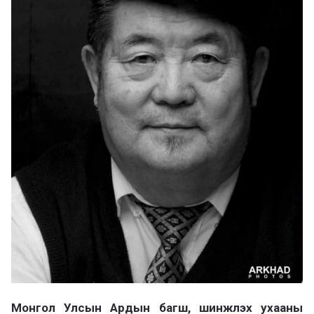
Мо
нгол Улсын Ардын багш, шинжлэх ухааны