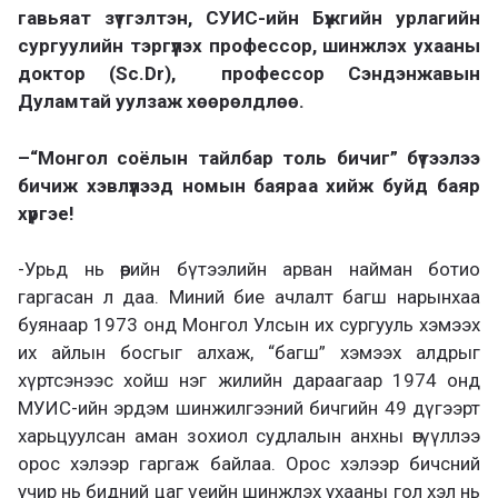
гавьяат зүтгэлтэн, СУИС-ийн Бүжгийн урлагийн
сургуулийн тэргүүлэх профессор, шинжлэх ухааны
доктор (Sc.Dr), профессор Сэндэнжавын
Дуламтай уулзаж хөөрөлдлөө.
–
“Монгол соёлын тайлбар толь бичиг” бүтээлээ
бичиж хэвлүүлээд номын баяраа хийж буйд баяр
хүргэе!
-Урьд нь өөрийн бүтээлийн арван найман ботио
гаргасан л даа. Миний бие ачлалт багш нарынхаа
буянаар 1973 онд Монгол Улсын их сургууль хэмээх
их айлын босгыг алхаж, “багш” хэмээх алдрыг
хүртсэнээс хойш нэг жилийн дараагаар 1974 онд
МУИС-ийн эрдэм шинжилгээний бичгийн 49 дүгээрт
харьцуулсан аман зохиол судлалын анхны өгүү
ллээ
орос хэлээр гаргаж байлаа.
Орос хэлээр бичсний
учир нь бидний цаг үеийн шинжлэх ухааны гол хэл нь