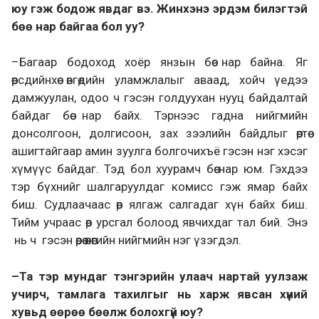
юу гэж бод
ож явдаг вэ. Жинхэнэ эрдэм билэ
г
тэй
бөө нар байгаа бол уу?
–
Багаар бодоход хоёр янзын бөө нар байна. Яг
өөрсдийнхөө өвгөдийн уламжлалыг аваад, хойч үедээ
дамжуулан, одоо ч гэсэн голдуухан нууц байдалтай
байдаг бөө нар байх. Тэрнээс гадна нийгмийн
донсолгоон, долгисоон, зах зээлийн байдлыг өөртөө
ашигтайгаар амин зуулга болгочихъё гэсэн нэг хэсэг
хүмүүс байдаг. Тэд бол хуурамч бөө нар юм. Гэхдээ
тэр бүхнийг шалгаруулдаг комисс гэж ямар байх
биш. Судлаачаас өөр ялгаж салгадаг хүн байх биш.
Тийм учраас өөр урсгал болоод явчихдаг тал бий. Энэ
нь ч гэсэн өөрөө өнөөгийн нийгмийн нэг үзэгдэл.
–
Та тэр мундаг тэнгэрийн улаач нартай уулзаж
учирч, тамлага тахилгыг нь харж явсан хүний
хувьд өөрөө бөөлж болохгүй юу?