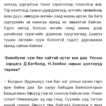
эхлээд сургалтын тоног хэрэгслээр тоноглож өгсөн.
Тэр нээлтэнд сумын удирдлагууд, нутгийн зөвлөлийнхөн,
ахан дүүс, нөгөө хэдэн ангийн охид маань ирсэн. Би бага
сургуулийн хөг паянгаа яриад их хөгжилтэй байсан.
Одоо эмгэд болсон ангийн охид маань дээр
цагийнхаа сурагчийн дүрмээр сууцгаагаад (ширээ
түшин лаглайн сууж болохгүй гэдэг) дурсамжаа
яриад сайхан байлаа …
-Баянбулаг сум бөх сайтай нутаг юм даа. Улсын
харцага Д.Батболд, Н.Золбоо нарын цолтнууд
төрлөө?
– Болдын Эрдэнэхүү гэж бас нэг улсын начин гарч
ирж байна даа. Би залуу байхдаа Баянхонгорын
Баацагааны бөхчүүд гэж их сонсож байсан юм. Улаан
гуталт Нямжанцан эд нар гээд. Сүүлийн үед тэгсэн
манай сумаас бөхчүүд төрж байгаад баярлаж л явах