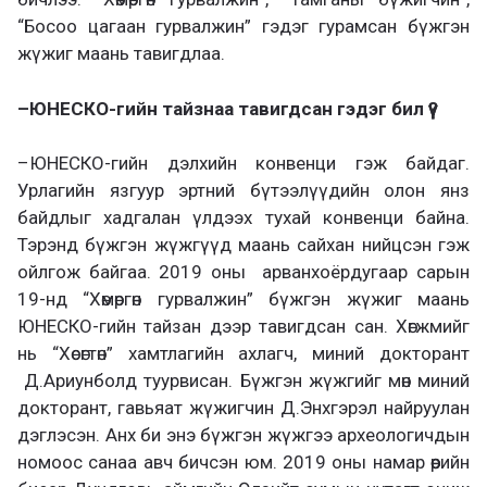
“Босоо цагаан гурвалжин” гэдэг гурамсан бүжгэн
жүжиг маань тавигдлаа.
–
ЮНЕСКО-гийн тайзнаа тавигдсан гэдэг бил үү?
–
ЮНЕСКО-гийн дэлхийн конвенци гэж байдаг.
Урлагийн язгуур эртний бүтээлүүдийн олон янз
байдлыг хадгалан үлдээх тухай конвенци байна.
Тэрэнд бүжгэн жүжгүүд маань сайхан нийцсэн гэж
ойлгож байгаа. 2019 оны арванхоёрдугаар сарын
19-нд “Хөмөргөн гурвалжин” бүжгэн жүжиг маань
ЮНЕСКО-гийн тайзан дээр тавигдсан сан. Хөгжмийг
нь “Хөсөгтөн” хамтлагийн ахлагч, миний докторант
Д.Ариунболд туурвисан. Бүжгэн жүжгийг мөн миний
докторант, гавьяат жүжигчин Д.Энхгэрэл найруулан
дэглэсэн. Анх би энэ бүжгэн жүжгээ археологичдын
номоос санаа авч бичсэн юм. 2019 оны намар өөрийн