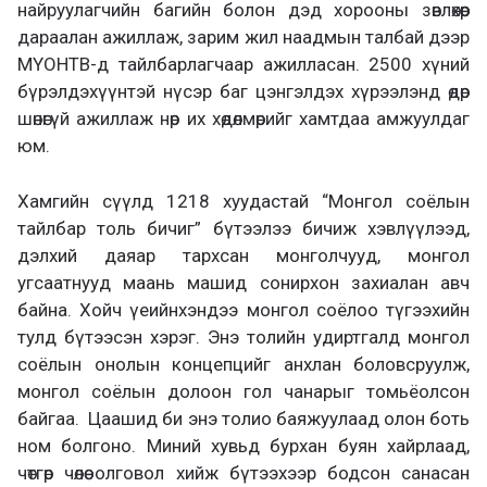
найруулагчийн багийн болон дэд хорооны зөвлөхөөр
дараалан ажиллаж, зарим жил наадмын талбай дээр
МҮОНТВ-д тайлбарлагчаар ажилласан. 2500 хүний
бүрэлдэхүүнтэй нүсэр баг цэнгэлдэх хүрээлэнд өдөр
шөнөгүй ажиллаж нөр их хөдөлмөрийг хамтдаа амжуулдаг
юм.
Хамгийн сүүлд 1218 хуудастай “Монгол соёлын
тайлбар толь бичиг” бүтээлээ бичиж хэвлүүлээд,
дэлхий даяар тархсан монголчууд, монгол
угсаатнууд маань машид сонирхон захиалан авч
байна. Хойч үеийнхэндээ монгол соёлоо түгээхийн
тулд бүтээсэн хэрэг. Энэ толийн удиртгалд монгол
соёлын онолын концепцийг анхлан боловсруулж,
монгол соёлын долоон гол чанарыг томьёолсон
байгаа. Цаашид би энэ толио баяжуулаад олон боть
ном болгоно. Миний хувьд бурхан буян хайрлаад,
чөтгөр чөлөө олговол хийж бүтээхээр бодсон санасан