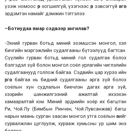
үзэж номоос өөр хогшилгүй, үзэгнээс өөр зэвсэггүй өвгөн
эрдэмтэн намайг дэмжин тэтгэлээ.
–
Ботиудаа ямар сэдвээр ангилав?
-Эхний гурван ботьд миний эзэмшсэн монгол, хэл
бичгийн мэргэжлийн судалгааны бүтээлүүд багтсан.
Сүүлийн гурван ботьд миний гол судалгаа болох
бэлгэдэл зүй болон монгол соёл урлагийн чиглэлийн
судалгаанууд голлож байгаа. Сэдвийн цар хүрээ ийн
өргөн байгаа нь бидний судалгааны арга зүй болох
соёлын хүн судлалын биечлэн дагах арга зүй,
хээрийн шинжилгээний ажилтай ихээхэн
хамааралтай юм. Миний эрдмийн хоёр их багштан
Ри, Чой.Лу (Бямбын Ринчен, Чой.Лувсанжав) багш
нарын маань сурган заасан монгол утга соёлын өвийг
сурвалжлан цуглуулж, хурааж хумьсны үр шим энэ
боллоо.