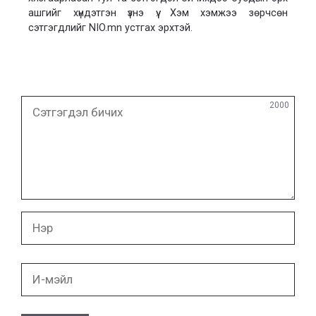
ашгийг хүндэтгэн үзнэ үү. Хэм хэмжээ зөрчсөн
сэтгэгдлийг NIO.mn устгах эрхтэй.
Сэтгэгдэл
2000
бичих
Нэр
И-
мэйл