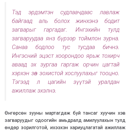
Тэд эрдэмтэн судлаачдаас лавлаж
байгаад аль болох жинхэнэ бодит
загварыг гаргадаг. Ингэхийн тулд
загваруудаа янз бүрээр тоймлон зурна.
Санаа бодлоо тус тусдаа бичнэ.
Ингэсний эцэст хоорондоо ярьж тохирч
аваад эх зургаа гаргаж орчин цагтай
хэрхэн зөв зохистой хослуулахыг тооцно.
Тэгээд л цагийн зүүтэй уралдан
ажиллаж эхэлнэ.
Өнгөрсөн зууны мартагдаж буй тансаг хуучин хэв
загваруудыг одоогийн амьдралд амилуулахын тулд
өндөр зорилготой, ихээхэн хариуцлагатай ажиллаж