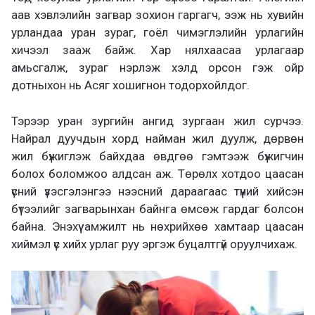
аав хэвлэлийн загвар зохион гаргагч, ээж нь хувийн
урландаа уран зураг, гоёл чимэглэлийн урлагийн
хичээл зааж байж. Хар нялхаасаа урлагаар
амьсгалж, зураг нэрлэж хэлд орсон гэж ойр
дотныхон нь Асяг хошигнон тодорхойлдог.
Тэрээр уран зургийн ангид зургаан жил сурчээ.
Найрал дуучдын хорд найман жил дуулж, дөрвөн
жил бүжиглэж байхдаа өвдгөө гэмтээж бүжигчин
болох боломжоо алдсан аж. Төрөлх хотдоо цаасан
үсний үзэсгэлэнгээ нээсний дараагаас түүний хийсэн
бүтээлийг загварынхан байнга өмсөж гардаг болсон
байна. Энэхүү амжилт нь нөхрийхөө хамтаар цаасан
хиймэл үс хийх урлаг руу эргэж буцалтгүй оруулчихаж.