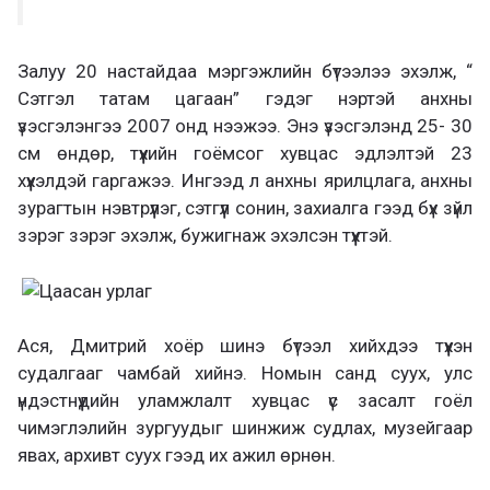
Залуу 20 настайдаа мэргэжлийн бүтээлээ эхэлж, “
Сэтгэл татам цагаан” гэдэг нэртэй анхны
үзэсгэлэнгээ 2007 онд нээжээ. Энэ үзэсгэлэнд 25- 30
см өндөр, түүхийн гоёмсог хувцас эдлэлтэй 23
хүүхэлдэй гаргажээ. Ингээд л анхны ярилцлага, анхны
зурагтын нэвтрүүлэг, сэтгүүл сонин, захиалга гээд бүх зүйл
зэрэг зэрэг эхэлж, бужигнаж эхэлсэн түүхтэй.
Ася, Дмитрий хоёр шинэ бүтээл хийхдээ түүхэн
судалгааг чамбай хийнэ. Номын санд суух, улс
үндэстнүүдийн уламжлалт хувцас үс засалт гоёл
чимэглэлийн зургуудыг шинжиж судлах, музейгаар
явах, архивт суух гээд их ажил өрнөн.