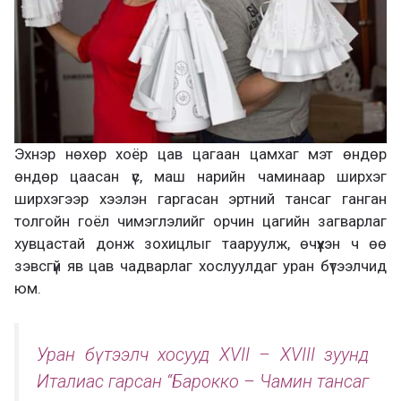
Эхнэр нөхөр хоёр цав цагаан цамхаг мэт өндөр
өндөр цаасан үс, маш нарийн чаминаар ширхэг
ширхэгээр хээлэн гаргасан эртний тансаг ганган
толгойн гоёл чимэглэлийг орчин цагийн загварлаг
хувцастай донж зохицлыг тааруулж, өчүүхэн ч өө
зэвсгүй яв цав чадварлаг хослуулдаг уран бүтээлчид
юм.
Уран бүтээлч хосууд XVII – XVIII зуунд
Италиас гарсан “Барокко – Чамин тансаг