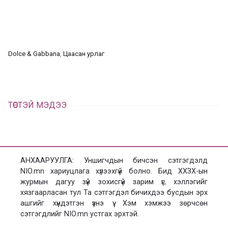
в
г
а
э
а
э
л
х
ц
а
Dolce & Gabbana
, 
Цаасан урлаг
х
ТӨСТЭЙ МЭДЭЭ
АНХААРУУЛГА: Уншигчдын бичсэн сэтгэгдэлд
NIO.mn хариуцлага хүлээхгүй болно. Бид ХХЗХ-ын
журмын дагуу зүй зохисгүй зарим үг, хэллэгийг
хязгаарласан тул Та сэтгэгдэл бичихдээ бусдын эрх
ашгийг хүндэтгэн үзнэ үү. Хэм хэмжээ зөрчсөн
сэтгэгдлийг NIO.mn устгах эрхтэй.