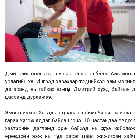
Дмитрийн өвөг эцэг нь нэртэй нэгэн байж. Аав мөн л
урлагийн хүн. Ингээд харахаар тэднийхээ зам мөрийг
дагасанд нь гайхах юмгүй. Дмитрий хүүхэд байхын л
цаасанд дурлажээ.
Эмээгийнхээ Хятадын цаасан хайчилбарыг хайрлаж
гараа хүргэж яддаг байсан гэнэ. 10 настайдаа өвдөж
хэвтэрийн дэглэмд орж байхад нь хүүгээ хайрлаж
өрөвдсөн ээж нь түүнд хэсэг цаас жижигхэн хайч