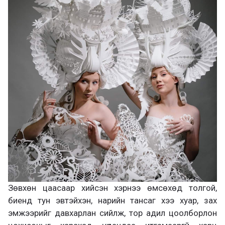
Зөвхөн цаасаар хийсэн хэрнээ өмсөхөд толгой,
биенд тун эвтэйхэн, нарийн тансаг хээ хуар, зах
эмжээрийг давхарлан сийлж, тор адил цоолборлон