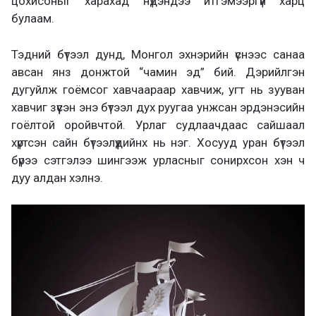
цохисоныг харахад нүдэндээ итгэмээргүй харц
булаам.
Тэдний бүтээл дунд, Монгол эхнэрийн үснээс санаа
авсан янз донжтой “чамин эд” бий. Дэрийлгэн
дугуйлж гоёмсог хавчаараар хавчиж, угт нь зууван
хавчиг зүүсэн энэ бүтээл дух руугаа унжсан эрдэнэсийн
гоёлтой оройвчтой. Урлаг судлаачдаас сайшаал
хүртсэн сайн бүтээлүүдийнх нь нэг. Хосууд уран бүтээл
бүрээ сэтгэлээ шингээж урласныг сонирхсон хэн ч
дуу алдан хэлнэ.