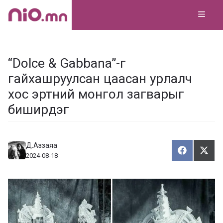
Skip
MEN
to
content
“Dolce & Gabbana”-г
гайхашруулсан цаасан урлалч
хос эртний монгол загварыг
биширдэг
Д.Аззаяа
Хуваалца
Түгэ
Х
Т
2024-08-18
у
в
г
а
э
а
э
л
х
ц
а
х