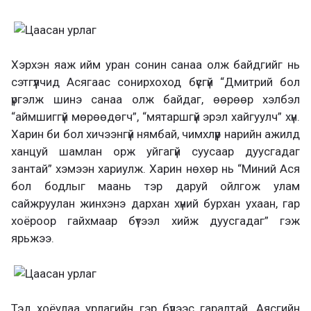
Хэрхэн яаж ийм уран сонин санаа олж байдгийг нь
сэтгүүлчид Асягаас сонирхоход бүсгүй “Дмитрий бол
үргэлж шинэ санаа олж байдаг, өөрөөр хэлбэл
“аймшиггүй мөрөөдөгч”, “мятаршгүй эрэл хайгуулч” хүн.
Харин би бол хичээнгүй нямбай, чимхлүүр нарийн ажилд
ханцуй шамлан орж уйгагүй суусаар дуусгадаг
зантай” хэмээн хариулж. Харин нөхөр нь “Миний Ася
бол бодлыг маань тэр даруй ойлгож улам
сайжруулан жинхэнэ дархан хүний бурхан ухаан, гар
хоёроор гайхмаар бүтээл хийж дуусгадаг” гэж
ярьжээ.
Тэд хоёулаа урлагийн гэр бүлээс гаралтай. Аясгийн