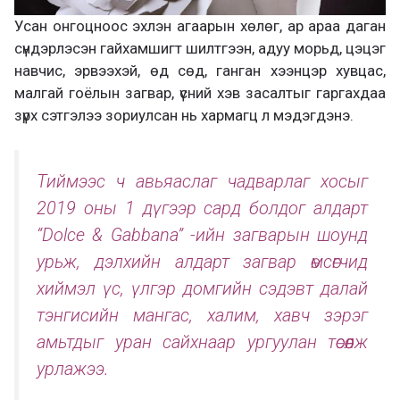
Усан онгоцноос эхлэн агаарын хөлөг, ар араа даган
сүндэрлэсэн гайхамшигт шилтгээн, адуу морьд, цэцэг
навчис, эрвээхэй, өд сөд, ганган хээнцэр хувцас,
малгай гоёлын загвар, үсний хэв засалтыг гаргахдаа
зүрх сэтгэлээ зориулсан нь хармагц л мэдэгдэнэ.
Тиймээс ч авьяаслаг чадварлаг хосыг
2019 оны 1 дүгээр сард болдог алдарт
“Dolce & Gabbana” -ийн загварын шоунд
урьж, дэлхийн алдарт загвар өмсөгчид
хиймэл үс, үлгэр домгийн сэдэвт далай
тэнгисийн мангас, халим, хавч зэрэг
амьтдыг уран сайхнаар ургуулан төсөөлж
урлажээ.