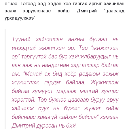
өгчээ. Тэгээд хэд хэдэн хээ гаргах аргыг хайчилан
зааж харуулснаас хойш Дмитрий “цаасанд
урхидуулжээ”.
Түүний хайчилсан анхны бүтээл нь
инээдтэй жижигхэн эр. Тэр “жижигхэн
эр” тэргүүтэй бас бус хайчилбаруудыг нь
аав ээж нь нандигнан хадгалсаар байгаа
аж. “Манай ах бид хоёр өөрсдөө юм зохиж
жүжиглэж гардаг байлаа. Жүжиглэж
байгаа хүмүүст мэдээж малгай хувцас
хэрэгтэй. Тэр бүхнээ цаасаар буруу зөрүү
хайчилж суух нь бүжиг жүжиг хийж
байснаас хавьгүй сайхан байсан” хэмээн
Дмитрий дурссан нь бий.