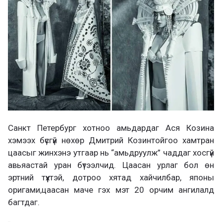
Санкт Петербург хотноо амьдардаг Ася Козина
хэмээх бүсгүй нөхөр Дмитрий Козинтойгоо хамтран
цаасыг жинхэнэ утгаар нь “амьдруулж” чаддаг хосгүй
авьяастай уран бүтээлчид. Цаасан урлаг бол өн
эртний түүхтэй, дотроо хятад хайчилбар, японы
оригами,цаасан маче гэх мэт 20 орчим ангилалд
багтдаг.