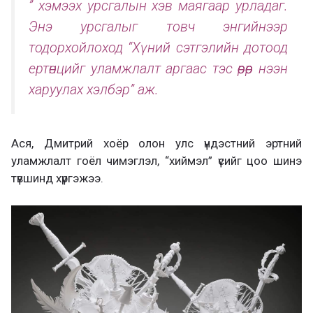
” хэмээх урсгалын хэв маягаар урладаг.
Энэ урсгалыг товч энгийнээр
тодорхойлоход “Хүний сэтгэлийн дотоод
ертөнцийг уламжлалт аргаас тэс өөрөөр нээн
харуулах хэлбэр” аж.
Ася, Дмитрий хоёр олон улс үндэстний эртний
уламжлалт гоёл чимэглэл, “хиймэл” үсийг цоо шинэ
түвшинд хүргэжээ.