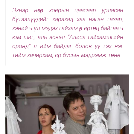
Эхнэр нөхөр хоёрын цаасаар урласан
бүтээлүүдийг харахад хаа нэгэн газар,
хэний ч үл мэдэх гайхам өөр ертөнц байгаа ч
юм шиг, аль эсвэл “Алиса гайхамшгийн
оронд” л ийм байдаг болов уу гэх нэг
тийм хачирхам, ер бусын мэдрэмж төрнө.