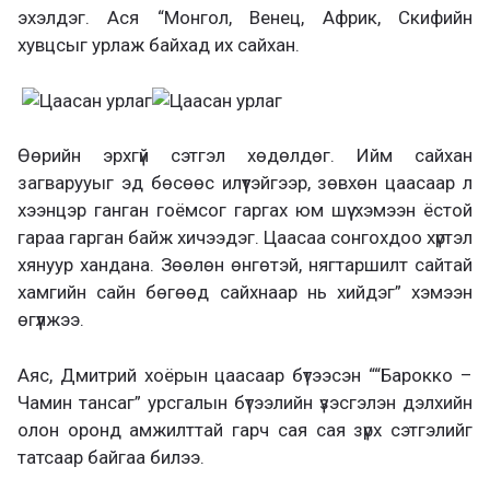
эхэлдэг. Ася “Монгол, Венец, Африк, Скифийн
хувцсыг урлаж байхад их сайхан.
Өөрийн эрхгүй сэтгэл хөдөлдөг. Ийм сайхан
загварууыг эд бөсөөс илүүтэйгээр, зөвхөн цаасаар л
хээнцэр ганган гоёмсог гаргах юм шүү хэмээн ёстой
гараа гарган байж хичээдэг. Цаасаа сонгохдоо хүртэл
хянуур хандана. Зөөлөн өнгөтэй, нягтаршилт сайтай
хамгийн сайн бөгөөд сайхнаар нь хийдэг” хэмээн
өгүүлжээ.
Аяс, Дмитрий хоёрын цаасаар бүтээсэн ““Барокко –
Чамин тансаг” урсгалын бүтээлийн үзэсгэлэн дэлхийн
олон оронд амжилттай гарч сая сая зүрх сэтгэлийг
татсаар байгаа билээ.