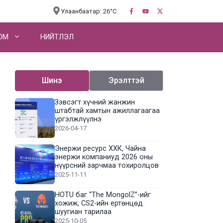
Улаанбаатар: 26°C
OM
НИЙТЛЭЛ
Шинэ
Эрэлттэй
Зэвсэгт хүчний жанжин
штабтай хамтын ажиллагаагаа
үргэлжлүүлнэ
2026-04-17
Энержи ресурс ХХК, Чайна
энержи компаниуд 2026 оны
нүүрсний зарчмаа тохиролцов
2025-11-11
HOTU баг “The MongolZ”-ийг
хожиж, CS2-ийн ертөнцөд
шуугиан тарилаа
2025-10-05