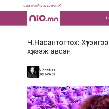
Skip
мэргэжлийн, мэдрэмжтэй
to
content
НҮ
Ч.Насантогтох: Хүүтэйгэ
хүлээж авсан
Б.Янжмаа
2023-09-08