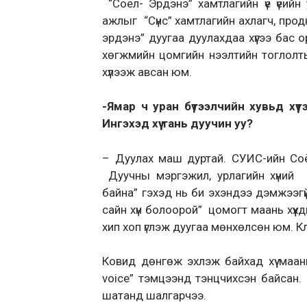
“Соёл- Эрдэнэ” хамтлагийн үе үеийн 
ажлыг “Сүнс” хамтлагийн ахлагч, про
эрдэнэ” дуугаа дуулахдаа хүүгээ бас о
хөгжмийн цомгийн нээлтийн тоглолтын
хүлээж авсан юм.
-Ямар ч уран бүтээлчийн хувьд хүү
Ингэхэд хүү тань дуучин уу?
– Дуулах маш дуртай. СУИС-ийн Со
Дуучны мэргэжил, урлагийн хүний 
байна” гэхэд нь би эхэндээ дэмжээгү
сайн хүн болоорой” цомогт маань хүүх
хип хоп үглэж дуугаа мөнхөлсөн юм. Кл
Ковид дөнгөж эхлэж байхад хүү маа
voice” тэмцээнд тэнцчихсэн байсан.
шатанд шалгарчээ.