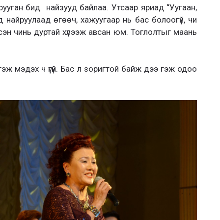
ууган бид найзууд байлаа. Утсаар яриад “Уугаан,
найруулаад өгөөч, хажуугаар нь бас болоогүй, чи
эн чинь дуртай хүлээж авсан юм. Тоглолтыг маань
гэж мэдэх ч үгүй. Бас л зоригтой байж дээ гэж одоо