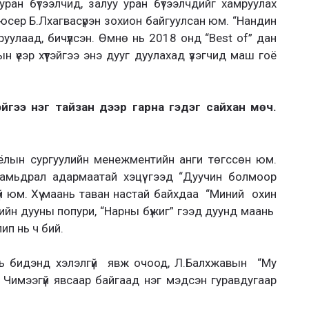
уран бүтээлчид, залуу уран бүтээлчдийг хамруулах
дюсер Б.Лхагвасүрэн зохион байгуулсан юм. “Нандин
руулаад, бичүүлсэн. Өмнө нь 2018 онд “Best of” дан
 үеэр хүүтэйгээ энэ дууг дуулахад үзэгчид маш гоё
тэйгээ нэг тайзан дээр гарна гэдэг сайхан мөч.
ёлын сургуулийн менежментийн анги төгссөн юм.
амьдрал адармаатай хэцүү гээд “Дуучин болмоор
й юм. Хүү маань таван настай байхдаа “Миний охин
дийн дууны попури, “Нарны бүжиг” гээд дуунд маань
ип нь ч бий.
нь бидэнд хэлэлгүй явж очоод, Л.Балхжавын “My
 Чимээгүй явсаар байгаад нэг мэдсэн гуравдугаар