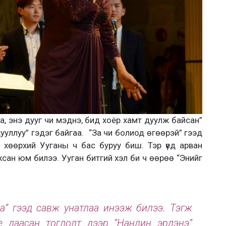
а, энэ дууг чи мэднэ, бид хоёр хамт дуулж байсан”
ууллуу” гэдэг байгаа. “За чи болиод өгөөрэй” гээд
хөөрхий Ууганы ч бас буруу биш. Тэр үед арван
хсан юм билээ. Ууган битгий хэл би ч өөрөө “Энийг
а” гээд савж унатлаа инээж билээ. Тэгж
даасан тоглолт дээр “Нандин эрдэнэ”