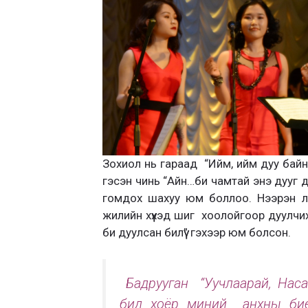
Зохиол нь гараад “Ийм, ийм дуу байн
гэсэн чинь “Айн…би чамтай энэ дууг д
гомдох шахуу юм боллоо. Нээрэн л 
жилийн хүүхэд шиг хоолойгоор дуулчи
би дуулсан билүү” гэхээр юм болсон.
Бадрууган “Уучлаарай, Наса
бид хоёр миний анхны бие 