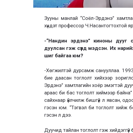
Зууны манлай “Соёл-Эрдэнэ” хамтла
хүндэт профессор Ч.Насантогтохтой я
-“Нандин эрдэнэ” киноны дууг с
дуулсан гэж сүүлд мэдсэн. Их нари
шиг байгаа юм?
-Хөгжилтэй дурсамж санууллаа. 1993
бие даасан тоглолт хийхээр зоригл
Эрдэнэ” хамтлагийн хоёр эмэгтэй дуучи
араас би бас тоглолт хиймээр байна”
сайхнаар үйлчилж бишгүй л явсан, одо
гэсэн юм. “Тэгвэл би тоглолт хийж бо
гэсэн л дээ.
Дуучид тайлан тоглолт гэж хийдэггүй 