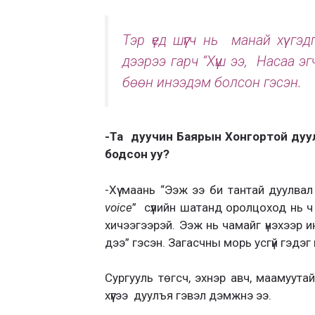
Тэр үед шүүгч нь манай хүү г
дээрээ гарч “Хүүш ээ, Насаа эгч
бөөн инээдэм болсон гэсэн.
-Та дуучин Баярын Хонгортой дуул
бодсон уу?
-Хүү маань “Ээж ээ би тантай дуулва
voice
” сүүлийн шатанд оролцоход нь ч
хичээгээрэй. Ээж нь чамайг үнэхээр 
дээ” гэсэн. Загасчны морь усгүй гэдэ
Сургууль төгсч, эхнэр авч, маамуут
хүүгээ дуулъя гэвэл дэмжнэ ээ.