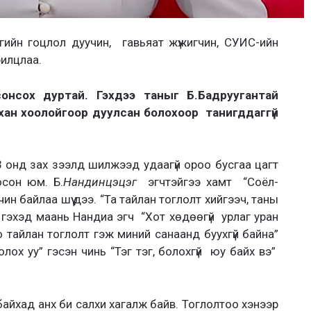
гийн гоцлол дуучин, гавьяат жүжигчин, СУИС-ийн
рилцлаа.
онсох дуртай. Гэхдээ таныг Б.Бадруугантай
йхан хоолойгоор дуулсан болохоор танигддаггүй
 онд зах зээлд шилжээд удаагүй ороо бусгаа цагт
осон юм. Б.
Нандинцэцэг
эгчтэйгээ хамт “Соёл-
н байлаа шүү дээ. “Та тайлан тоглолт хийгээч, таны
 гэхэд маань Нандиа эгч “Хот хөдөөгүй урлаг уран
о тайлан тоглолт гэж миний санаанд буухгүй байна”
лох уу” гэсэн чинь “Тэг тэг, болохгүй юу байх вэ”
байхад анх би салхи хагалж байв. Тоглолтоо хэнээр