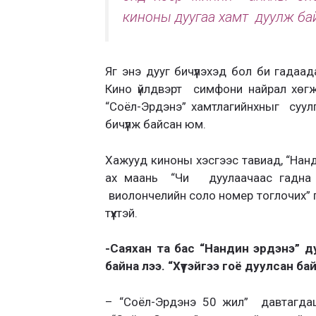
киноны дуугаа хамт дуулж ба
Яг энэ дууг бичүүлэхэд бол би гадаа
Кино үйлдвэрт симфони найрал хөгж
“Соёл-Эрдэнэ” хамтлагийнхныг суул
бичүүлж байсан юм.
Хажууд киноны хэсгээс тавиад, “Нанд
ах маань “Чи дуулаачаас гадна б
виолончелийн соло номер тоглочих” 
түүхтэй.
-Саяхан та бас “Нандин эрдэнэ” ду
байна лээ. “Хүүтэйгээ гоё дуулсан ба
– “Соёл-Эрдэнэ 50 жил” давтагдашг