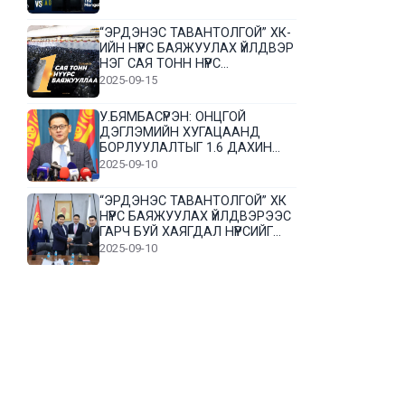
“ЭРДЭНЭС ТАВАНТОЛГОЙ” ХК-
ИЙН НҮҮРС БАЯЖУУЛАХ ҮЙЛДВЭР
НЭГ САЯ ТОНН НҮҮРС
БАЯЖУУЛЛАА
2025-09-15
У.БЯМБАСҮРЭН: ОНЦГОЙ
ДЭГЛЭМИЙН ХУГАЦААНД
БОРЛУУЛАЛТЫГ 1.6 ДАХИН
НЭМЭГДҮҮЛЭВ
2025-09-10
“ЭРДЭНЭС ТАВАНТОЛГОЙ” ХК
НҮҮРС БАЯЖУУЛАХ ҮЙЛДВЭРЭЭС
ГАРЧ БУЙ ХАЯГДАЛ НҮҮРСИЙГ
ДАХИН БОЛОВСРУУЛНА
2025-09-10
Л.Гүндалай: Дүр эсгэсэн худал
хуурмагтай эвлэрч чаддаггүй
нь миний алдаа байж магадгүй
2025-09-05
ЦОГТЦЭЦИЙ СУМЫН ЦАГААН-
ОВОО, СИЙРСТ БАГИЙН
ИРГЭДИЙН ТӨЛӨӨЛӨЛ НҮҮРС