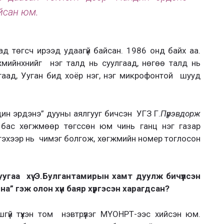
йсан юм.
дад төгсч ирээд удаагүй байсан. 1986 онд байх аа.
мийнхнийг нэг талд нь суулгаад, нөгөө талд нь
гаад, Ууган бид хоёр нэг, нэг микрофонтой шууд
ин эрдэнэ” дууны аялгууг бичсэн УГЗ Г.
Пүрэвдорж
ас хөгжмөөр төгссөн юм чинь ганц нэг газар
гэхээр нь чимэг болгож, хөгжмийн номер тоглосон
угаа хүү
Э.Булгантамир
ын хамт дуулж
бичүүлсэн
йна” гэж олон хүн баяр хүргэсэн харагдсан?
үй түүхэн том нэвтрүүлэг МҮОНРТ-ээс хийсэн юм.