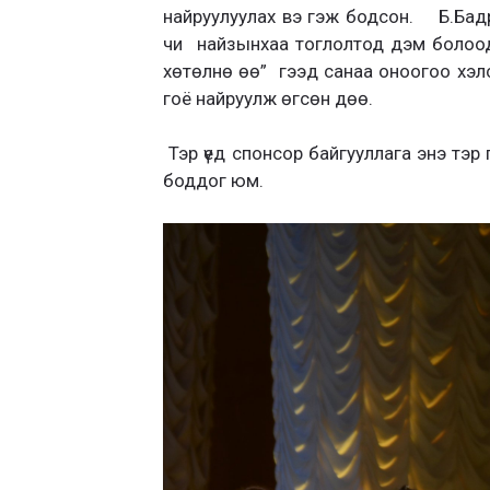
найруулуулах вэ гэж бодсон. Б.Бадр
чи найзынхаа тоглолтод дэм болоод 
хөтөлнө өө” гээд санаа оноогоо хэлс
гоё найруулж өгсөн дөө.
Тэр үед спонсор байгууллага энэ тэр 
боддог юм.