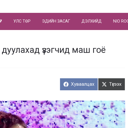
ҮР
УЛС ТӨР
ЭДИЙН ЗАСАГ
ДЭЛХИЙД
NIO RO
э дуулахад үзэгчид маш гоё
Хуваалцах:
Түгээх:
Хуваалцах
Түгээх