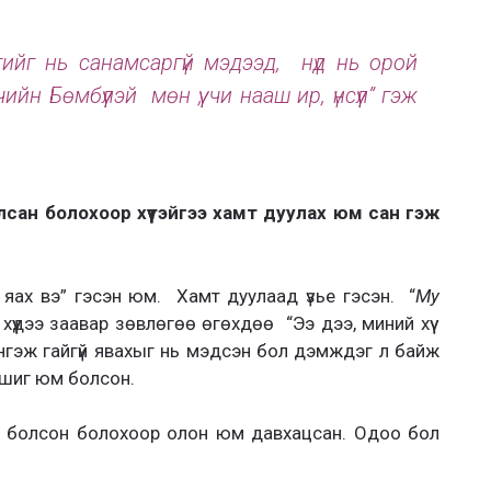
эдгийг нь санамсаргүй мэдээд, нүд нь орой
ийн Бөмбүүлэй мөн үү, чи нааш ир, үнсүүл” гэж
сан болохоор хүүтэйгээ хамт дуулах юм сан гэж
л яах вэ” гэсэн юм. Хамт дуулаад үзье гэсэн. “
My
 хүүдээ заавар зөвлөгөө өгөхдөө “Ээ дээ, миний хүү
ингэж гайгүй явахыг нь мэдсэн бол дэмждэг л байж
г шиг юм болсон.
ай болсон болохоор олон юм давхацсан. Одоо бол