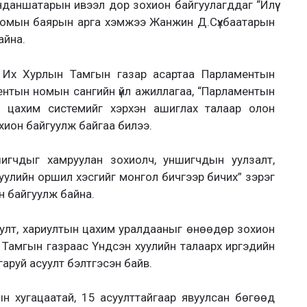
даншатарын ивээл дор зохион байгуулагддаг “Илүү
 номын баярын арга хэмжээ Жанжин Д.Сүхбаатарын
айна.
н Их Хурлын Тамгын газар асартаа Парламентын
ментын номын сангийн үйл ажиллагаа, “Парламентын
t” цахим системийг хэрхэн ашиглах талаар олон
хион байгуулж байгаа билээ.
гчдыг хамруулан зохиолч, уншигчдын уулзалт,
хуулийн оршил хэсгийг монгол бичгээр бичих” зэрэг
н байгуулж байна.
уулт, хариултын цахим уралдааныг өнөөдөр зохион
Тамгын газраас Үндсэн хуулийн талаарх иргэдийн
гаруй асуулт бэлтгэсэн байв.
н хугацаатай, 15 асуулттайгаар явуулсан бөгөөд