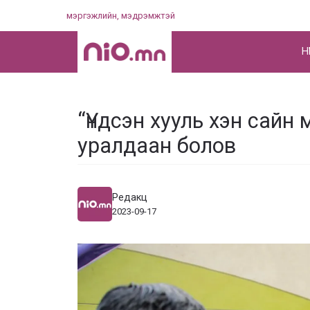
Skip
мэргэжлийн, мэдрэмжтэй
to
content
НҮ
“Үндсэн хууль хэн сайн 
уралдаан болов
Редакц
2023-09-17