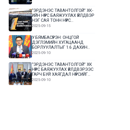
“ЭРДЭНЭС ТАВАНТОЛГОЙ” ХК-
ИЙН НҮҮРС БАЯЖУУЛАХ ҮЙЛДВЭР
НЭГ САЯ ТОНН НҮҮРС
БАЯЖУУЛЛАА
2025-09-15
У.БЯМБАСҮРЭН: ОНЦГОЙ
ДЭГЛЭМИЙН ХУГАЦААНД
БОРЛУУЛАЛТЫГ 1.6 ДАХИН
НЭМЭГДҮҮЛЭВ
2025-09-10
“ЭРДЭНЭС ТАВАНТОЛГОЙ” ХК
НҮҮРС БАЯЖУУЛАХ ҮЙЛДВЭРЭЭС
ГАРЧ БУЙ ХАЯГДАЛ НҮҮРСИЙГ
ДАХИН БОЛОВСРУУЛНА
2025-09-10
Л.Гүндалай: Дүр эсгэсэн худал
хуурмагтай эвлэрч чаддаггүй
нь миний алдаа байж магадгүй
2025-09-05
ЦОГТЦЭЦИЙ СУМЫН ЦАГААН-
ОВОО, СИЙРСТ БАГИЙН
ИРГЭДИЙН ТӨЛӨӨЛӨЛ НҮҮРС