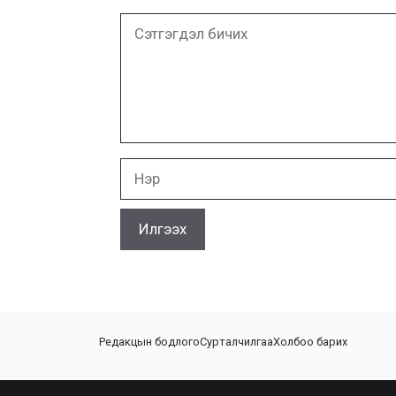
Сэтгэгдэл
бичих
Нэр
Редакцын бодлого
Сурталчилгаа
Холбоо барих