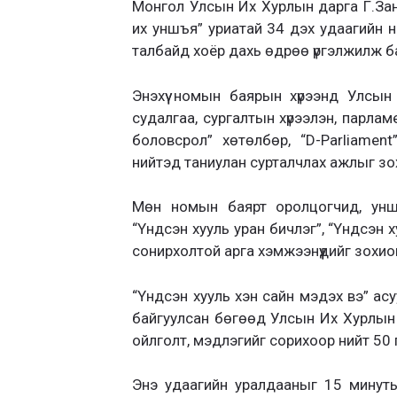
Монгол Улсын Их Хурлын дарга Г.Зан
их уншъя” уриатай 34 дэх удаагийн
талбайд хоёр дахь өдрөө үргэлжилж б
Энэхүү номын баярын хүрээнд Улсы
судалгаа, сургалтын хүрээлэн, парла
боловсрол” хөтөлбөр, “D-Parliamen
нийтэд таниулан сурталчлах ажлыг зо
Мөн номын баярт оролцогчид, унши
“Үндсэн хууль уран бичлэг”, “Үндсэн 
сонирхолтой арга хэмжээнүүдийг зохио
“Үндсэн хууль хэн сайн мэдэх вэ” ас
байгуулсан бөгөөд Улсын Их Хурлын 
ойлголт, мэдлэгийг сорихоор нийт 50 
Энэ удаагийн уралдааныг 15 минуты