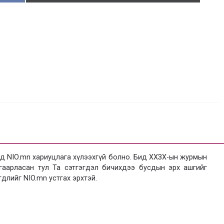
 NIO.mn хариуцлага хүлээхгүй болно. Бид ХХЗХ-ын журмын
язгаарласан тул Та сэтгэгдэл бичихдээ бусдын эрх ашгийг
гдлийг NIO.mn устгах эрхтэй.