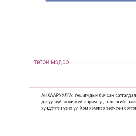
ТӨСТЭЙ МЭДЭЭ
АНХААРУУЛГА: Уншигчдын бичсэн сэтгэгдэлд
дагуу зүй зохисгүй зарим үг, хэллэгийг х
хүндэтгэн үзнэ үү. Хэм хэмжээ зөрчсөн сэтгэ