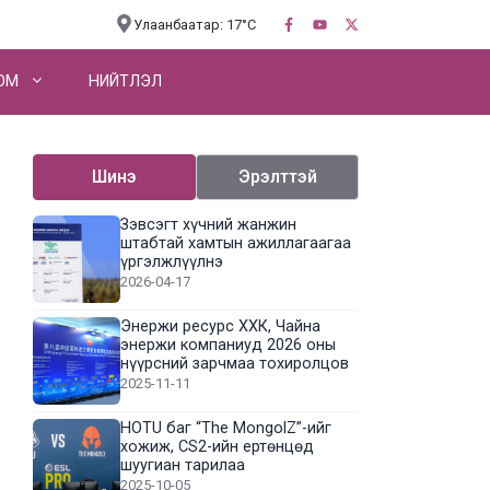
Улаанбаатар: 17°C
OM
НИЙТЛЭЛ
Шинэ
Эрэлттэй
Зэвсэгт хүчний жанжин
штабтай хамтын ажиллагаагаа
үргэлжлүүлнэ
2026-04-17
Энержи ресурс ХХК, Чайна
энержи компаниуд 2026 оны
нүүрсний зарчмаа тохиролцов
2025-11-11
HOTU баг “The MongolZ”-ийг
хожиж, CS2-ийн ертөнцөд
шуугиан тарилаа
2025-10-05