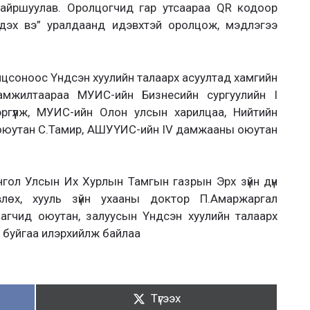
байршуулав. Оролцогчид гар утсаараа QR кодоор
эдэх вэ” уралдаанд идэвхтэй оролцож, мэдлэгээ
цсоноос Үндсэн хуулийн талаарх асуултад хамгийн
амжилтаараа МУИС-ийн Бизнесийн сургуулийн I
гүүлж, МУИС-ийн Олон улсын харилцаа, Нийтийн
 оюутан С.Тамир, АШУҮИС-ийн IV дамжааны оюутан
онгол Улсын Их Хурлын Тамгын газрын Эрх зүйн дүн
лөх, хууль зүйн ухааны доктор П.Амаржаргал
агчид оюутан, залуусын Үндсэн хуулийн талаарх
н буйгаа илэрхийлж байлаа
Түгээх:
Түгээх