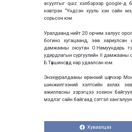
асуултыг quiz хэлбэрээр google-д 
нэвтрэн “Үндсэн хууль хэн сайн м
сорьсон юм.
Уралдаанд нийт 20 орчим залуус орол
богино хугацаанд, зөв хариулсан 
дамжааны оюутан О.Намуундарь тэр
удирдлагын сургуулийн II дамжааны
Б.Түвшинсүлд нар удаалсан юм.
Энэхүү уралдааны ерөнхий шүүгчээр М
шинжилгээний хэлтсийн ахлах зөв
ажилласны зэрэгцээ зохион байгуул
мэдлэг сайн байгаад сэтгэл хангалуу
Хуваалцах:
Хуваалцах