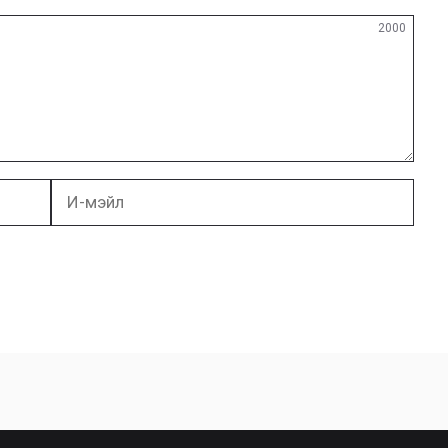
2000
И-
мэйл