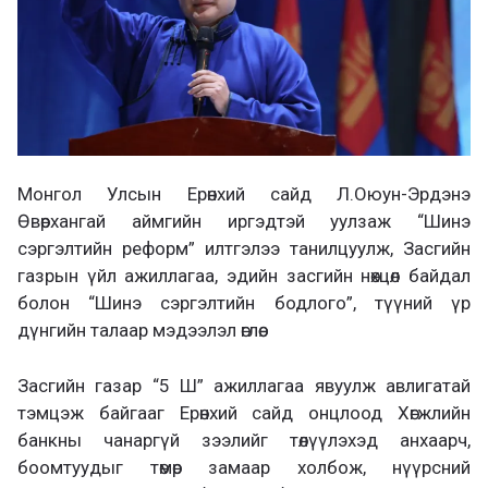
Монгол Улсын Ерөнхий сайд Л.Оюун-Эрдэнэ
Өвөрхангай аймгийн иргэдтэй уулзаж “Шинэ
сэргэлтийн реформ” илтгэлээ танилцуулж, Засгийн
газрын үйл ажиллагаа, эдийн засгийн нөхцөл байдал
болон “Шинэ сэргэлтийн бодлого”, түүний үр
дүнгийн талаар мэдээлэл өглөө.
Засгийн газар “5 Ш” ажиллагаа явуулж авлигатай
тэмцэж байгааг Ерөнхий сайд онцлоод Хөгжлийн
банкны чанаргүй зээлийг төлүүлэхэд анхаарч,
боомтуудыг төмөр замаар холбож, нүүрсний