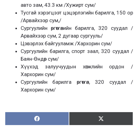
авто зам, 43.3 км /Хужирт сум/
Тусгай хэрэгцээт цэцэрлэгийн барилга, 150 ор
/Арвайхээр сум,/
Сургуулийн өргөтгөлийн барилга, 320 суудал /
Арвайхээр сум, 2 дугаар сургууль/
Цэвэрлэх байгууламж /Хархорин сум/
Сургуулийн барилга, спорт заал, 320 суудал /
Баян-Өндөр сум/
Хүүхэд залуучуудын хөгжлийн ордон /
Хархорин сум/
Сургуулийн барилга өргөтгөл, 320 суудал /
Хархорин сум/
Хуваалцах:
Түгээх:
Х
Т
у
ү
в
г
а
э