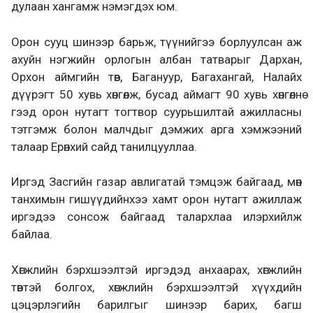
дулаан хангамж нэмэгдэх юм.
Орон сууц шинээр барьж, түүнийгээ борлуулсан аж
ахуйн нэгжийн орлогын албан татварыг Дархан,
Орхон аймгийн төв, Багануур, Багахангай, Налайх
дүүрэгт 50 хувь хөнгөлж, бусад аймагт 90 хувь хөнгөлнө
гээд орон нутагт тогтвор суурьшилтай ажилласны
тэтгэмж болон малчдыг дэмжих арга хэмжээний
талаар Ерөнхий сайд танилцууллаа.
Иргэд Засгийн газар авлигатай тэмцэж байгаад, мөн
танхимын гишүүдийнхээ хамт орон нутагт ажиллаж
иргэдээ сонсож байгаад талархлаа илэрхийлж
байлаа.
Хөгжлийн бэрхшээлтэй иргэдэд анхаарах, хөгжлийн
төвтэй болгох, хөгжлийн бэрхшээлтэй хүүхдийн
цэцэрлэгийн барилгыг шинээр барих, багш