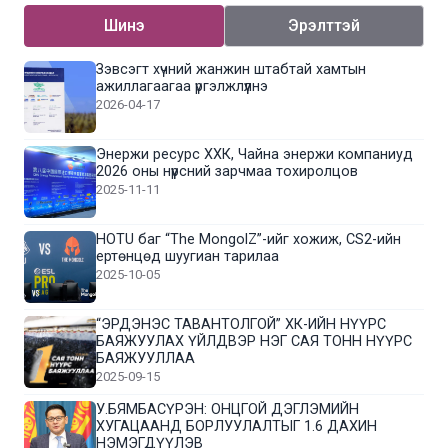
Шинэ
Эрэлттэй
Зэвсэгт хүчний жанжин штабтай хамтын
ажиллагаагаа үргэлжлүүлнэ
2026-04-17
Энержи ресурс ХХК, Чайна энержи компаниуд
2026 оны нүүрсний зарчмаа тохиролцов
2025-11-11
HOTU баг “The MongolZ”-ийг хожиж, CS2-ийн
ертөнцөд шуугиан тарилаа
2025-10-05
“ЭРДЭНЭС ТАВАНТОЛГОЙ” ХК-ИЙН НҮҮРС
БАЯЖУУЛАХ ҮЙЛДВЭР НЭГ САЯ ТОНН НҮҮРС
БАЯЖУУЛЛАА
2025-09-15
У.БЯМБАСҮРЭН: ОНЦГОЙ ДЭГЛЭМИЙН
ХУГАЦААНД БОРЛУУЛАЛТЫГ 1.6 ДАХИН
НЭМЭГДҮҮЛЭВ