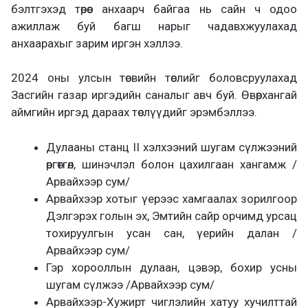
бэлтгэхэд төрөөс анхаарч байгаа нь сайн ч одоо
ажиллаж буй багш нарыг чадавхжуулахад
анхаарахыг зарим иргэн хэллээ.
2024 оны улсын төсвийн төслийг боловсруулахад
Засгийн газар иргэдийн саналыг авч буй. Өвөрхангай
аймгийн иргэд дараах төслүүдийг эрэмбэллээ.
Дулааны станц II хэлхээний шугам сүлжээний
өргөтгөл, шинэчлэл болон цахилгаан хангамж /
Арвайхээр сум/
Арвайхээр хотыг үерээс хамгаалах зорилгоор
Дэлгэрэх голын эх, Эмтийн сайр орчимд урсац
тохируулгын усан сан, үерийн далан /
Арвайхээр сум/
Гэр хорооллын дулаан, цэвэр, бохир усны
шугам сүлжээ /Арвайхээр сум/
Арвайхээр-Хужирт чиглэлийн хатуу хучилттай