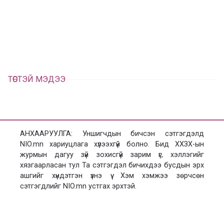
а
э
л
х
ц
а
х
ТӨСТЭЙ МЭДЭЭ
АНХААРУУЛГА: Уншигчдын бичсэн сэтгэгдэлд
NIO.mn хариуцлага хүлээхгүй болно. Бид ХХЗХ-ын
журмын дагуу зүй зохисгүй зарим үг, хэллэгийг
хязгаарласан тул Та сэтгэгдэл бичихдээ бусдын эрх
ашгийг хүндэтгэн үзнэ үү. Хэм хэмжээ зөрчсөн
сэтгэгдлийг NIO.mn устгах эрхтэй.