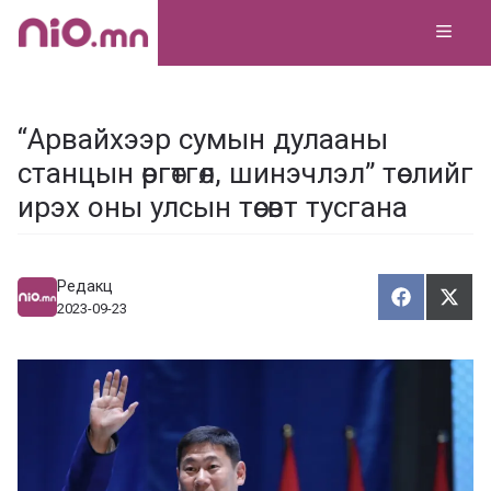
Skip
MEN
to
content
“Арвайхээр сумын дулааны
станцын өргөтгөл, шинэчлэл” төслийг
ирэх оны улсын төсөвт тусгана
Редакц
Хуваалца
Түг
Х
Т
2023-09-23
у
ү
в
г
а
э
а
э
л
х
ц
а
х