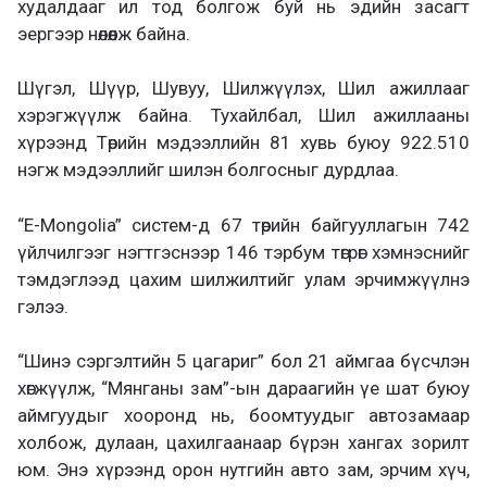
худалдааг ил тод болгож буй нь эдийн засагт
эергээр нөлөөлж байна.
Шүгэл, Шүүр, Шувуу, Шилжүүлэх, Шил ажиллааг
хэрэгжүүлж байна. Тухайлбал, Шил ажиллааны
хүрээнд Төрийн мэдээллийн 81 хувь буюу 922.510
нэгж мэдээллийг шилэн болгосныг дурдлаа.
“E-Mongolia” систем-д 67 төрийн байгууллагын 742
үйлчилгээг нэгтгэснээр 146 тэрбум төгрөг хэмнэснийг
тэмдэглээд цахим шилжилтийг улам эрчимжүүлнэ
гэлээ.
“Шинэ сэргэлтийн 5 цагариг” бол 21 аймгаа бүсчлэн
хөгжүүлж, “Мянганы зам”-ын дараагийн үе шат буюу
аймгуудыг хооронд нь, боомтуудыг автозамаар
холбож, дулаан, цахилгаанаар бүрэн хангах зорилт
юм. Энэ хүрээнд орон нутгийн авто зам, эрчим хүч,