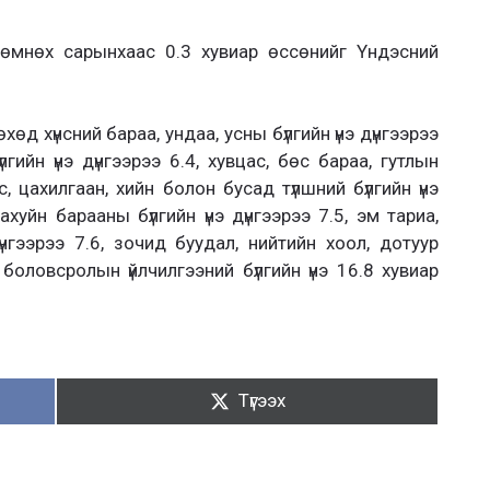
 өмнөх сарынхаас 0.3 хувиар өссөнийг Үндэсний
өд хүнсний бараа, ундаа, усны бүлгийн үнэ дүнгээрээ
лгийн үнэ дүнгээрээ 6.4, хувцас, бөс бараа, гутлын
 ус, цахилгаан, хийн болон бусад түлшний бүлгийн үнэ
 ахуйн барааны бүлгийн үнэ дүнгээрээ 7.5, эм тариа,
дүнгээрээ 7.6, зочид буудал, нийтийн хоол, дотуур
, боловсролын үйлчилгээний бүлгийн үнэ 16.8 хувиар
Түгээх:
Түгээх