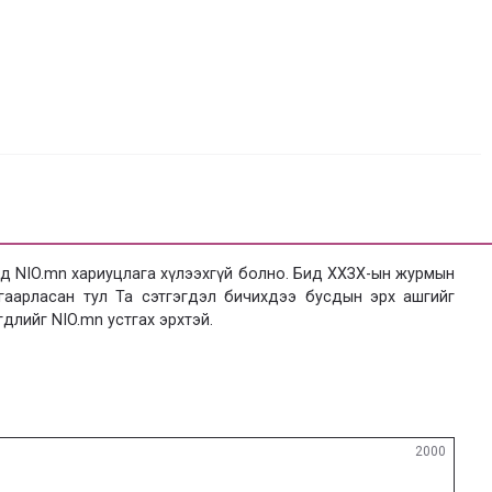
 NIO.mn хариуцлага хүлээхгүй болно. Бид ХХЗХ-ын журмын
язгаарласан тул Та сэтгэгдэл бичихдээ бусдын эрх ашгийг
гдлийг NIO.mn устгах эрхтэй.
2000