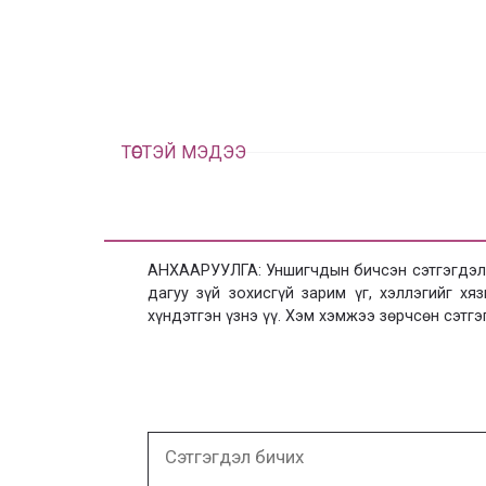
ТӨСТЭЙ МЭДЭЭ
АНХААРУУЛГА: Уншигчдын бичсэн сэтгэгдэлд
дагуу зүй зохисгүй зарим үг, хэллэгийг х
хүндэтгэн үзнэ үү. Хэм хэмжээ зөрчсөн сэтгэ
Сэтгэгдэл
бичих