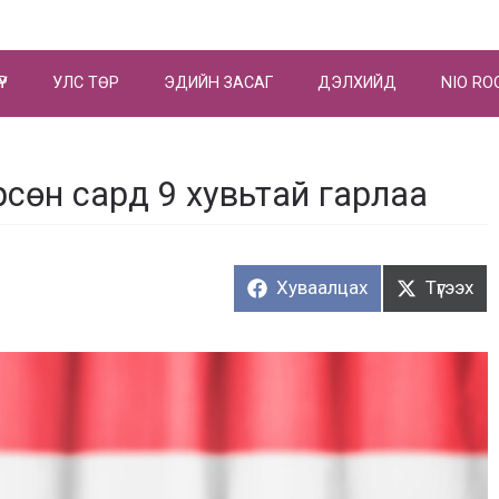
ҮР
УЛС ТӨР
ЭДИЙН ЗАСАГ
ДЭЛХИЙД
NIO RO
сөн сард 9 хувьтай гарлаа
Хуваалцах:
Түгээх:
Хуваалцах
Түгээх