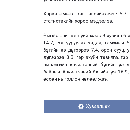
Харин өмнөх оны эцсийнхэээс 6.7,
статистикийн хороо мэдээлэв.
Өмнөх оны мөн үеийнхээс 9 хувиар өсөх
14.7, согтууруулах ундаа, тамхины бү
бүлгийн үнэ дүнгээрээ 7.4, орон сууц,
дүнгээрээ 3.3, гэр ахуйн тавилга, гэр
эмнэлгийн үйлчилгээний бүлгийн үнэ 
байрны үйлчилгээний бүлгийн үнэ 16.9
өссөн нь голлон нөлөөлжээ.
Хуваалцах:
Хуваалцах