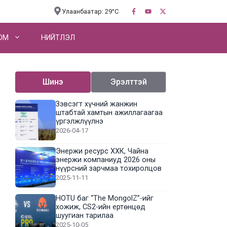
Улаанбаатар: 29°C
OM
НИЙТЛЭЛ
Шинэ
Эрэлттэй
Зэвсэгт хүчний жанжин
штабтай хамтын ажиллагаагаа
үргэлжлүүлнэ
2026-04-17
Энержи ресурс ХХК, Чайна
энержи компаниуд 2026 оны
нүүрсний зарчмаа тохиролцов
2025-11-11
HOTU баг “The MongolZ”-ийг
хожиж, CS2-ийн ертөнцөд
шуугиан тарилаа
2025-10-05