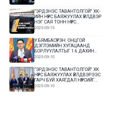
“ЭРДЭНЭС ТАВАНТОЛГОЙ” ХК-
ИЙН НҮҮРС БАЯЖУУЛАХ ҮЙЛДВЭР
НЭГ САЯ ТОНН НҮҮРС
БАЯЖУУЛЛАА
2025-09-15
У.БЯМБАСҮРЭН: ОНЦГОЙ
ДЭГЛЭМИЙН ХУГАЦААНД
БОРЛУУЛАЛТЫГ 1.6 ДАХИН
НЭМЭГДҮҮЛЭВ
2025-09-10
“ЭРДЭНЭС ТАВАНТОЛГОЙ” ХК
НҮҮРС БАЯЖУУЛАХ ҮЙЛДВЭРЭЭС
ГАРЧ БУЙ ХАЯГДАЛ НҮҮРСИЙГ
ДАХИН БОЛОВСРУУЛНА
2025-09-10
Л.Гүндалай: Дүр эсгэсэн худал
хуурмагтай эвлэрч чаддаггүй
нь миний алдаа байж магадгүй
2025-09-05
ЦОГТЦЭЦИЙ СУМЫН ЦАГААН-
ОВОО, СИЙРСТ БАГИЙН
ИРГЭДИЙН ТӨЛӨӨЛӨЛ НҮҮРС