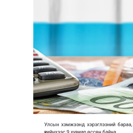
Улсын хэмжээнд хэрэглээний бараа, 
үеийнхээс 9 хувиар өссөн байна.