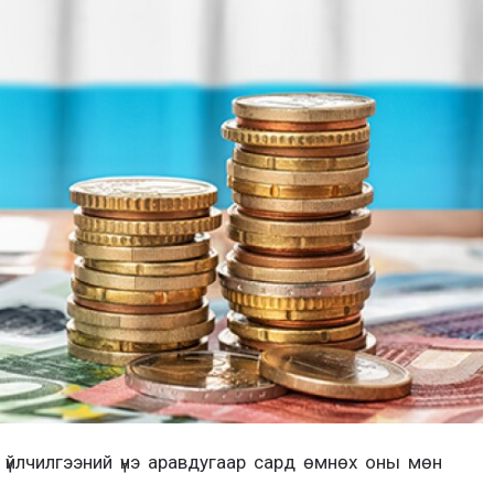
үйлчилгээний үнэ аравдугаар сард өмнөх оны мөн