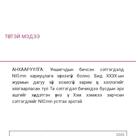
ц
а
х
ТӨСТЭЙ МЭДЭЭ
АНХААРУУЛГА: Уншигчдын бичсэн сэтгэгдэлд
NIO.mn хариуцлага хүлээхгүй болно. Бид ХХЗХ-ын
журмын дагуу зүй зохисгүй зарим үг, хэллэгийг
хязгаарласан тул Та сэтгэгдэл бичихдээ бусдын эрх
ашгийг хүндэтгэн үзнэ үү. Хэм хэмжээ зөрчсөн
сэтгэгдлийг NIO.mn устгах эрхтэй.
Сэтгэгдэл
2000