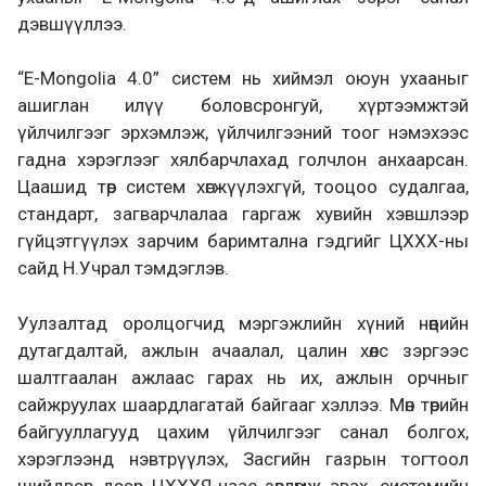
дэвшүүллээ.
“E-Mongolia 4.0” систем нь хиймэл оюун ухааныг
ашиглан илүү боловсронгуй, хүртээмжтэй
үйлчилгээг эрхэмлэж, үйлчилгээний тоог нэмэхээс
гадна хэрэглээг хялбарчлахад голчлон анхаарсан.
Цаашид төр систем хөгжүүлэхгүй, тооцоо судалгаа,
стандарт, загварчлалаа гаргаж хувийн хэвшлээр
гүйцэтгүүлэх зарчим баримтална гэдгийг ЦХХХ-ны
сайд Н.Учрал тэмдэглэв.
Уулзалтад оролцогчид мэргэжлийн хүний нөөцийн
дутагдалтай, ажлын ачаалал, цалин хөлс зэргээс
шалтгаалан ажлаас гарах нь их, ажлын орчныг
сайжруулах шаардлагатай байгааг хэллээ. Мөн төрийн
байгууллагууд цахим үйлчилгээг санал болгох,
хэрэглээнд нэвтрүүлэх, Засгийн газрын тогтоол
шийдвэр дээр ЦХХХЯ-наас зөвлөмж авах, системийн