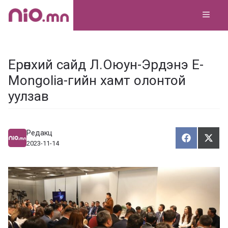
Skip
MEN
to
content
Ерөнхий сайд Л.Оюун-Эрдэнэ E-
Mongolia-гийн хамт олонтой
уулзав
Редакц
Хуваалца
Түг
Х
Т
2023-11-14
у
ү
в
г
а
э
а
э
л
х
ц
а
х