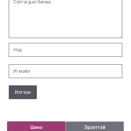
бичих
Нэр
И-
мэйл
Шинэ
Эрэлттэй