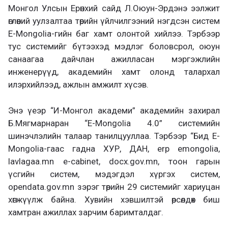
Монгол Улсын Ерөнхий сайд Л.Оюун-Эрдэнэ ээлжит
өглөөний уулзалтаа төрийн үйлчилгээний нэгдсэн систем
E-Mongolia-гийн баг хамт олонтой хийлээ. Тэрбээр
тус системийг бүтээхэд мэдлэг боловсрол, оюун
санаагаа дайчлан ажилласан мэргэжлийн
инженерүүд, академийн хамт олонд талархал
илэрхийлээд, ажлын амжилт хүсэв.
Энэ үеэр “И-Монгол академи” академийн захирал
Б.Мягмарнаран “E-Mongolia 4.0” системийн
шинэчлэлийн талаар танилцууллаа. Тэрбээр “Бид E-
Mongolia-гаас гадна ХУР, ДАН, erp emongolia,
lavlagaa.mn e-cabinet, docx.gov.mn, тоон гарын
үсгийн систем, мэдэгдэл хүргэх систем,
opendata.gov.mn зэрэг төрийн 29 системийг хариуцан
хөгжүүлж байна. Хувийн хэвшилтэй өрсөлдөх биш
хамтран ажиллах зарчим баримталдаг.