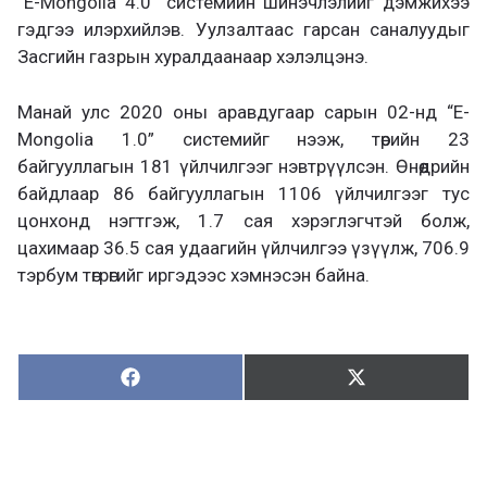
“E-Mongolia 4.0” системийн шинэчлэлийг дэмжихээ
гэдгээ илэрхийлэв. Уулзалтаас гарсан саналуудыг
Засгийн газрын хуралдаанаар хэлэлцэнэ.
Манай улс 2020 оны аравдугаар сарын 02-нд “E-
Mongolia 1.0” системийг нээж, төрийн 23
байгууллагын 181 үйлчилгээг нэвтрүүлсэн. Өнөөдрийн
байдлаар 86 байгууллагын 1106 үйлчилгээг тус
цонхонд нэгтгэж, 1.7 сая хэрэглэгчтэй болж,
цахимаар 36.5 сая удаагийн үйлчилгээ үзүүлж, 706.9
тэрбум төгрөгийг иргэдээс хэмнэсэн байна.
Хуваалцах:
Түгээх:
Х
Т
у
ү
в
г
а
э
а
э
л
х