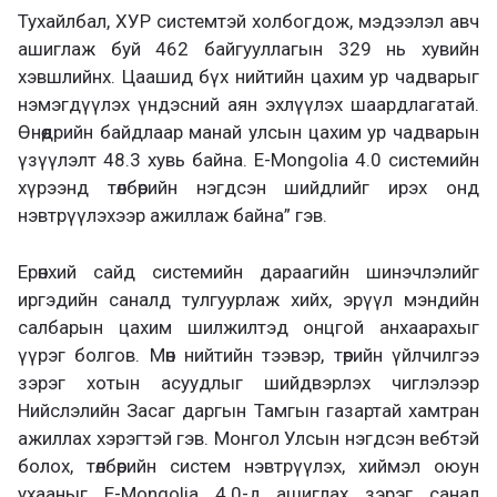
Тухайлбал, ХУР системтэй холбогдож, мэдээлэл авч
ашиглаж буй 462 байгууллагын 329 нь хувийн
хэвшлийнх. Цаашид бүх нийтийн цахим ур чадварыг
нэмэгдүүлэх үндэсний аян эхлүүлэх шаардлагатай.
Өнөөдрийн байдлаар манай улсын цахим ур чадварын
үзүүлэлт 48.3 хувь байна. E-Mongolia 4.0 системийн
хүрээнд төлбөрийн нэгдсэн шийдлийг ирэх онд
нэвтрүүлэхээр ажиллаж байна” гэв.
Ерөнхий сайд системийн дараагийн шинэчлэлийг
иргэдийн саналд тулгуурлаж хийх, эрүүл мэндийн
салбарын цахим шилжилтэд онцгой анхаарахыг
үүрэг болгов. Мөн нийтийн тээвэр, төрийн үйлчилгээ
зэрэг хотын асуудлыг шийдвэрлэх чиглэлээр
Нийслэлийн Засаг даргын Тамгын газартай хамтран
ажиллах хэрэгтэй гэв. Монгол Улсын нэгдсэн вебтэй
болох, төлбөрийн систем нэвтрүүлэх, хиймэл оюун
ухааныг E-Mongolia 4.0-д ашиглах зэрэг санал