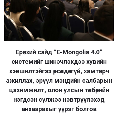
Ерөнхий сайд “E-Mongolia 4.0”
системийг шинэчлэхдээ хувийн
хэвшилтэйгээ өрсөлдөхгүй, хамтарч
ажиллах, эрүүл мэндийн салбарын
цахимжилт, олон улсын төлбөрийн
нэгдсэн сүлжээ нэвтрүүлэхэд
анхаарахыг үүрэг болгов