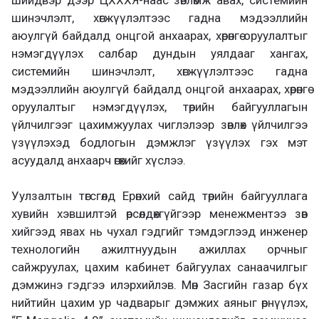
шинэчлэлт, хөгжүүлэлтээс гадна мэдээллийн
аюулгүй байдалд онцгой анхаарах, хөрөнгө оруулалтыг
нэмэгдүүлэх салбар дундын уялдааг хангах,
системийн шинэчлэлт, хөгжүүлэлтээс гадна
мэдээллийн аюулгүй байдалд онцгой анхаарах, хөрөнгө
оруулалтыг нэмэгдүүлэх, төрийн байгууллагын
үйлчилгээг цахимжуулах чиглэлээр зөвлөх үйлчилгээ
үзүүлэхэд бодлогын дэмжлэг үзүүлэх гэх мэт
асуудалд анхаарч өгөхийг хүслээ.
Уулзалтын төгсгөлд Ерөнхий сайд төрийн байгууллага
хувийн хэвшилтэй өрсөлдөхгүйгээр менежментээ зөв
хийгээд явах нь чухал гэдгийг тэмдэглээд инженер
технологийн ажилтнуудын ажиллах орчныг
сайжруулах, цахим кабинет байгуулах санаачилгыг
дэмжинэ гэдгээ илэрхийлэв. Мөн Засгийн газар бүх
нийтийн цахим ур чадварыг дэмжих аяныг өрнүүлэх,