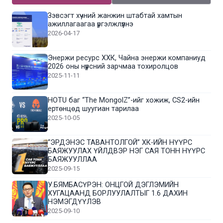
Зэвсэгт хүчний жанжин штабтай хамтын
ажиллагаагаа үргэлжлүүлнэ
2026-04-17
Энержи ресурс ХХК, Чайна энержи компаниуд
2026 оны нүүрсний зарчмаа тохиролцов
2025-11-11
HOTU баг “The MongolZ”-ийг хожиж, CS2-ийн
ертөнцөд шуугиан тарилаа
2025-10-05
“ЭРДЭНЭС ТАВАНТОЛГОЙ” ХК-ИЙН НҮҮРС
БАЯЖУУЛАХ ҮЙЛДВЭР НЭГ САЯ ТОНН НҮҮРС
БАЯЖУУЛЛАА
2025-09-15
У.БЯМБАСҮРЭН: ОНЦГОЙ ДЭГЛЭМИЙН
ХУГАЦААНД БОРЛУУЛАЛТЫГ 1.6 ДАХИН
НЭМЭГДҮҮЛЭВ
2025-09-10