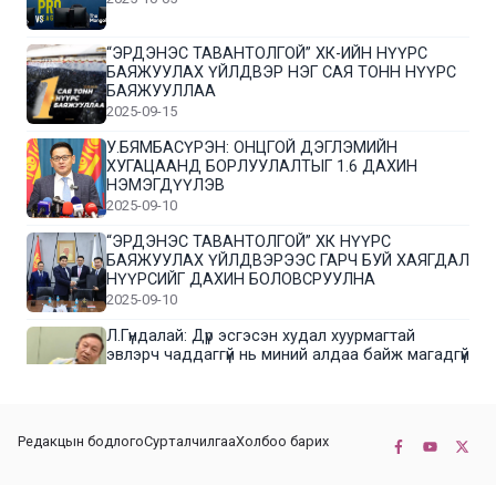
“ЭРДЭНЭС ТАВАНТОЛГОЙ” ХК-ИЙН НҮҮРС
БАЯЖУУЛАХ ҮЙЛДВЭР НЭГ САЯ ТОНН НҮҮРС
БАЯЖУУЛЛАА
2025-09-15
У.БЯМБАСҮРЭН: ОНЦГОЙ ДЭГЛЭМИЙН
ХУГАЦААНД БОРЛУУЛАЛТЫГ 1.6 ДАХИН
НЭМЭГДҮҮЛЭВ
2025-09-10
“ЭРДЭНЭС ТАВАНТОЛГОЙ” ХК НҮҮРС
БАЯЖУУЛАХ ҮЙЛДВЭРЭЭС ГАРЧ БУЙ ХАЯГДАЛ
НҮҮРСИЙГ ДАХИН БОЛОВСРУУЛНА
2025-09-10
Л.Гүндалай: Дүр эсгэсэн худал хуурмагтай
эвлэрч чаддаггүй нь миний алдаа байж магадгүй
2025-09-05
ЦОГТЦЭЦИЙ СУМЫН ЦАГААН-ОВОО, СИЙРСТ
Редакцын бодлого
Сурталчилгаа
Холбоо барих
БАГИЙН ИРГЭДИЙН ТӨЛӨӨЛӨЛ НҮҮРС
БАЯЖУУЛАХ ҮЙЛДВЭРТЭЙ ТАНИЛЦЛАА
2025-09-01