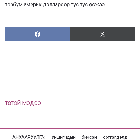
тэрбум америк доллароор тус тус өсжээ.
Хуваалцах:
Түгээх:
Х
Т
у
в
г
а
э
а
э
л
х
ц
а
х
ТӨСТЭЙ МЭДЭЭ
АНХААРУУЛГА: Уншигчдын бичсэн сэтгэгдэлд