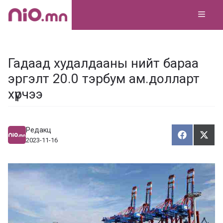
Skip
MEN
to
content
Гадаад худалдааны нийт бараа
эргэлт 20.0 тэрбум ам.долларт
хүрчээ
Редакц
Хуваалца
Түгэ
Х
Т
2023-11-16
у
в
г
а
э
а
э
л
х
ц
а
х