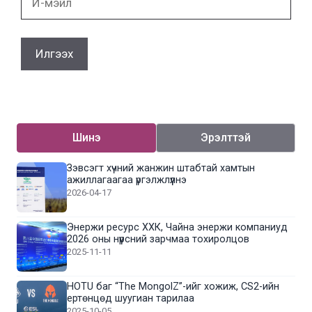
мэйл
Шинэ
Эрэлттэй
Зэвсэгт хүчний жанжин штабтай хамтын
ажиллагаагаа үргэлжлүүлнэ
2026-04-17
Энержи ресурс ХХК, Чайна энержи компаниуд
2026 оны нүүрсний зарчмаа тохиролцов
2025-11-11
HOTU баг “The MongolZ”-ийг хожиж, CS2-ийн
ертөнцөд шуугиан тарилаа
2025-10-05