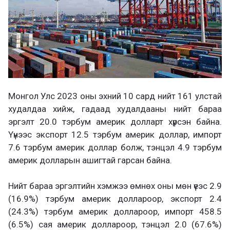
Монгол Улс 2023 оны эхний 10 сард нийт 161 улстай
худалдаа хийж, гадаад худалдааны нийт бараа
эргэлт 20.0 тэрбум америк долларт хүрсэн байна.
Үүнээс экспорт 12.5 тэрбум америк доллар, импорт
7.6 тэрбум америк доллар болж, тэнцэл 4.9 тэрбум
америк долларын ашигтай гарсан байна.
Нийт бараа эргэлтийн хэмжээ өмнөх оны мөн үеэс 2.9
(16.9%) тэрбум америк доллароор, экспорт 2.4
(24.3%) тэрбум америк доллароор, импорт 458.5
(6.5%) сая америк доллароор, тэнцэл 2.0 (67.6%)