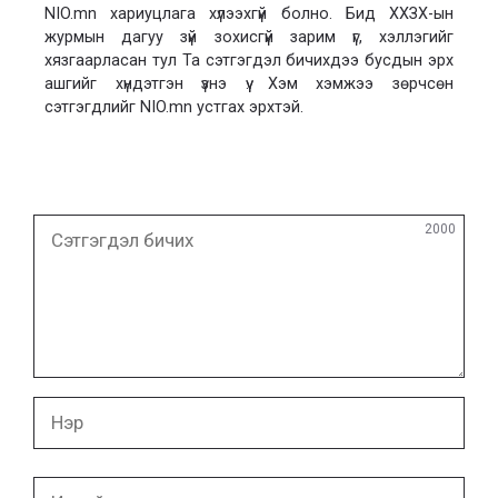
NIO.mn хариуцлага хүлээхгүй болно. Бид ХХЗХ-ын
журмын дагуу зүй зохисгүй зарим үг, хэллэгийг
хязгаарласан тул Та сэтгэгдэл бичихдээ бусдын эрх
ашгийг хүндэтгэн үзнэ үү. Хэм хэмжээ зөрчсөн
сэтгэгдлийг NIO.mn устгах эрхтэй.
Сэтгэгдэл
2000
бичих
Нэр
И-