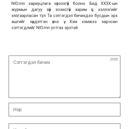
NIO.mn хариуцлага хүлээхгүй болно. Бид ХХЗХ-ын
журмын дагуу зүй зохисгүй зарим үг, хэллэгийг
хязгаарласан тул Та сэтгэгдэл бичихдээ бусдын эрх
ашгийг хүндэтгэн үзнэ үү. Хэм хэмжээ зөрчсөн
сэтгэгдлийг NIO.mn устгах эрхтэй.
Сэтгэгдэл
2000
бичих
Нэр
И-