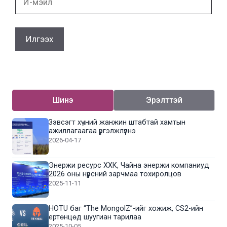
мэйл
Шинэ
Эрэлттэй
Зэвсэгт хүчний жанжин штабтай хамтын
ажиллагаагаа үргэлжлүүлнэ
2026-04-17
Энержи ресурс ХХК, Чайна энержи компаниуд
2026 оны нүүрсний зарчмаа тохиролцов
2025-11-11
HOTU баг “The MongolZ”-ийг хожиж, CS2-ийн
ертөнцөд шуугиан тарилаа
2025-10-05