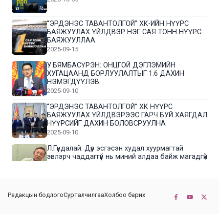
“ЭРДЭНЭС ТАВАНТОЛГОЙ” ХК-ИЙН НҮҮРС
БАЯЖУУЛАХ ҮЙЛДВЭР НЭГ САЯ ТОНН НҮҮРС
БАЯЖУУЛЛАА
2025-09-15
У.БЯМБАСҮРЭН: ОНЦГОЙ ДЭГЛЭМИЙН
ХУГАЦААНД БОРЛУУЛАЛТЫГ 1.6 ДАХИН
НЭМЭГДҮҮЛЭВ
2025-09-10
“ЭРДЭНЭС ТАВАНТОЛГОЙ” ХК НҮҮРС
БАЯЖУУЛАХ ҮЙЛДВЭРЭЭС ГАРЧ БУЙ ХАЯГДАЛ
НҮҮРСИЙГ ДАХИН БОЛОВСРУУЛНА
2025-09-10
Л.Гүндалай: Дүр эсгэсэн худал хуурмагтай
эвлэрч чаддаггүй нь миний алдаа байж магадгүй
2025-09-05
ЦОГТЦЭЦИЙ СУМЫН ЦАГААН-ОВОО, СИЙРСТ
Редакцын бодлого
Сурталчилгаа
Холбоо барих
БАГИЙН ИРГЭДИЙН ТӨЛӨӨЛӨЛ НҮҮРС
БАЯЖУУЛАХ ҮЙЛДВЭРТЭЙ ТАНИЛЦЛАА
2025-09-01