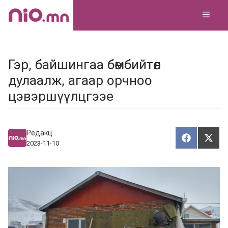
Skip
MEN
to
content
Гэр, байшингаа бөмбийтөл
дулаалж, агаар орчноо
цэвэршүүлцгээе
Редакц
Хуваалца
Түгэ
Х
Т
2023-11-10
у
в
г
а
э
а
э
л
х
ц
а
х