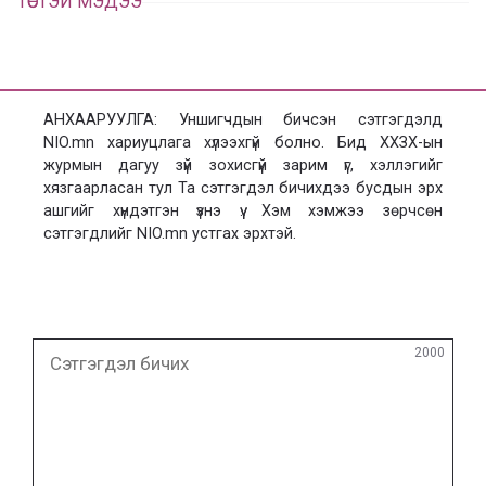
ТӨСТЭЙ МЭДЭЭ
АНХААРУУЛГА: Уншигчдын бичсэн сэтгэгдэлд
NIO.mn хариуцлага хүлээхгүй болно. Бид ХХЗХ-ын
журмын дагуу зүй зохисгүй зарим үг, хэллэгийг
хязгаарласан тул Та сэтгэгдэл бичихдээ бусдын эрх
ашгийг хүндэтгэн үзнэ үү. Хэм хэмжээ зөрчсөн
сэтгэгдлийг NIO.mn устгах эрхтэй.
Сэтгэгдэл
2000
бичих