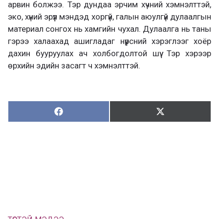
арвин болжээ. Тэр дундаа эрчим хүчний хэмнэлттэй,
эко, хүний эрүүл мэндэд хоргүй, галын аюулгүй дулаалгын
материал сонгох нь хамгийн чухал. Дулаалга нь таны
гэрээ халаахад ашигладаг нүүрсний хэрэглээг хоёр
дахин бууруулах ач холбогдолтой шүү. Тэр хэрээр
өрхийн эдийн засагт ч хэмнэлттэй.
Хуваалцах:
Түгээх:
Х
Т
у
в
г
а
э
а
э
л
х
ц
а
х