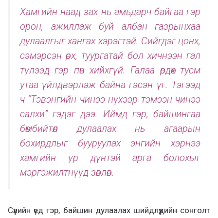
Хамгийн наад зах нь амьдарч байгаа гэр
орон, ажиллаж буй албан газрынхаа
дулаалгыг хангах хэрэгтэй. Сийгдэг цонх,
сэмэрсэн өрх, туургатай бол хичнээн гал
түлээд гэр пөн хийхгүй. Галаа өрдөх тусм
утаа үйлдвэрлэж байна гэсэн үг. Тэгээд
ч “Тэвэнгийн чинээ нүхээр тэмээн чинээ
салхи” гэдэг дээ. Иймд гэр, байшингаа
бөмбийтөл дулаалах нь агаарын
бохирдлыг бууруулах энгийн хэрнээ
хамгийн үр дүнтэй арга болохыг
мэргэжилтнүүд зөвлөв.
Сүүлийн үед гэр, байшин дулаалах шийдлүүдийн сонголт