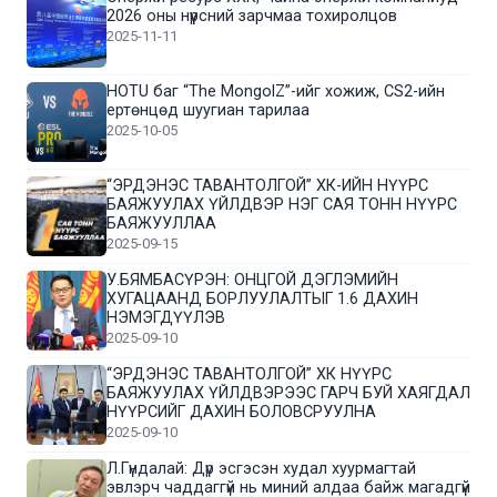
2026 оны нүүрсний зарчмаа тохиролцов
2025-11-11
HOTU баг “The MongolZ”-ийг хожиж, CS2-ийн
ертөнцөд шуугиан тарилаа
2025-10-05
“ЭРДЭНЭС ТАВАНТОЛГОЙ” ХК-ИЙН НҮҮРС
БАЯЖУУЛАХ ҮЙЛДВЭР НЭГ САЯ ТОНН НҮҮРС
БАЯЖУУЛЛАА
2025-09-15
У.БЯМБАСҮРЭН: ОНЦГОЙ ДЭГЛЭМИЙН
ХУГАЦААНД БОРЛУУЛАЛТЫГ 1.6 ДАХИН
НЭМЭГДҮҮЛЭВ
2025-09-10
“ЭРДЭНЭС ТАВАНТОЛГОЙ” ХК НҮҮРС
БАЯЖУУЛАХ ҮЙЛДВЭРЭЭС ГАРЧ БУЙ ХАЯГДАЛ
НҮҮРСИЙГ ДАХИН БОЛОВСРУУЛНА
2025-09-10
Л.Гүндалай: Дүр эсгэсэн худал хуурмагтай
эвлэрч чаддаггүй нь миний алдаа байж магадгүй