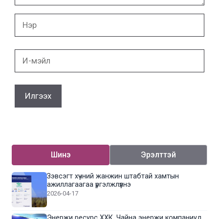
Нэр
И-
мэйл
Шинэ
Эрэлттэй
Зэвсэгт хүчний жанжин штабтай хамтын
ажиллагаагаа үргэлжлүүлнэ
2026-04-17
Энержи ресурс ХХК, Чайна энержи компаниуд