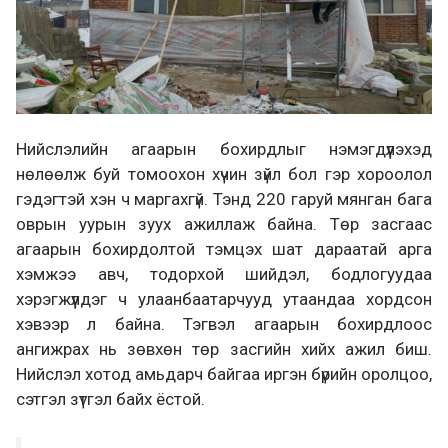
Нийслэлийн агаарын бохирдлыг нэмэгдүүлэхэд
нөлөөлж буй томоохон хүчин зүйл бол гэр хороолол
гэдэгтэй хэн ч маргахгүй. Тэнд 220 гаруй мянган бага
оврын уурын зуух ажиллаж байна. Төр засгаас
агаарын бохирдолтой тэмцэх шат дараатай арга
хэмжээ авч, тодорхой шийдэл, бодлогуудаа
хэрэгжүүлдэг ч улаанбаатарчууд утаандаа хордсон
хэвээр л байна. Тэгвэл агаарын бохирдлоос
ангижрах нь зөвхөн төр засгийн хийх ажил биш.
Нийслэл хотод амьдарч байгаа иргэн бүрийн оролцоо,
сэтгэл зүтгэл байх ёстой.