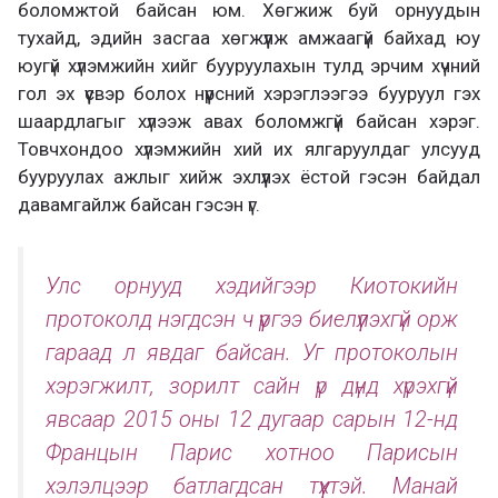
боломжтой байсан юм. Хөгжиж буй орнуудын
тухайд, эдийн засгаа хөгжүүлж амжаагүй байхад юу
юугүй хүлэмжийн хийг бууруулахын тулд эрчим хүчний
гол эх үүсвэр болох нүүрсний хэрэглээгээ бууруул гэх
шаардлагыг хүлээж авах боломжгүй байсан хэрэг.
Товчхондоо хүлэмжийн хий их ялгаруулдаг улсууд
бууруулах ажлыг хийж эхлүүлэх ёстой гэсэн байдал
давамгайлж байсан гэсэн үг.
Улс орнууд хэдийгээр Киотокийн
протоколд нэгдсэн ч үүргээ биелүүлэхгүй орж
гараад л явдаг байсан. Уг протоколын
хэрэгжилт, зорилт сайн үр дүнд хүрэхгүй
явсаар 2015 оны 12 дугаар сарын 12-нд
Францын Парис хотноо Парисын
хэлэлцээр батлагдсан түүхтэй. Манай