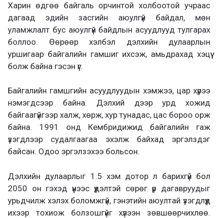
Харин өдгөө байгаль орчинтой холбоотой учраас
дагаад эдийн засгийн аюулгүй байдал, мөн
уламжлалт бус аюулгүй байдлын асуудлууд тулгарах
боллоо. Өөрөөр хэлбэл дэлхийн дулаарлын
уршигаар байгалийн гамшиг ихсэж, амьдрахад хэцүү
болж байна гэсэн үг.
Байгалийн гамшгийн асуудлуудын хэмжээ, цар хүрээ
нэмэгдсээр байна. Дэлхий дээр урд хожид
байгаагүйгээр халж, хөрж, хур тунадас, цас бороо орж
байна. 1991 онд Кембридижид байгалийн гаж
үзэгдлээр судалгаагаа эхэлж байхад эргэлздэг
байсан. Одоо эргэлзэхээ больсон.
Дэлхийн дулаарлыг 1.5 хэм дотор л барихгүй бол
2050 он гэхэд үүнээс үүдэлтэй сөрөг үр дагавруудыг
урьдчилж хэлэх боломжгүй, гэнэтийн аюултай үзэгдлүүд
ихээр тохиож болзошгүйг хүлээн зөвшөөрчихлөө.