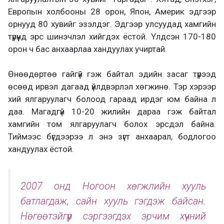
Европын холбооны 28 орон, Япон, Америк эдгээр
орнууд 80 хувийг эзэлдэг. Эдгээр улсуудад хамгийн
түрүүнд эрс шинэчлэл хийгдэх ёстой. Үлдсэн 170-180
орон ч бас анхаарлаа хандуулах учиртай.
Өнөөдөртөө гайгүй гэж байтал эдийн засаг түрээд
өсөөд ирвэл дагаад үйлдвэрлэл хөгжинө. Тэр хэрээр
хий ялгаруулагч болоод гараад ирдэг юм байна л
даа. Магадгүй 10-20 жилийн дараа гэж байтал
хамгийн том ялгаруулагч болох эрсдэл байна.
Тиймээс бүгдээрээ л энэ зүгт анхаарал, бодлогоо
хандуулах ёстой.
2007 онд Ногоон хөгжлийн хууль
батлагдаж, сайн хууль гэгдэж байсан.
Нөгөөтэйгүүр сэргээгдэх эрчим хүчний