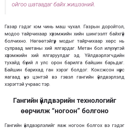
ойгоо шатаадаг байх жишээний.
Газар гэдэг юм чинь маш чухал. Газрын доройтол,
модоо тайрчихаар хүлэмжийн хийн шингээлт байхгүй
болчихно. Нөгөөтэйгүүр модыг тайрчихаар хөрс нь
сулраад метаны хий ялгардаг. Метан бол илүү хүчтэй
хүлэмжийн хий ялгаруулдаг эд. Үйлдвэрлэгчдийн
тухайд бүхий л улс орон барилга байшин барьдаг.
Байшин барихад ган хэрэг болдог. Коксжсон нүүрс
яагаад үнэ цэнтэй вэ гэвэл гангийн үйлдвэрлэлд
хэрэгтэй учраас тэр.
Гангийн үйлдвэрийн технологийг
өөрчилж “ногоон” болгоно
Гангийн үйлдвэрлэлийг яаж ногоон болгох вэ гэдэг