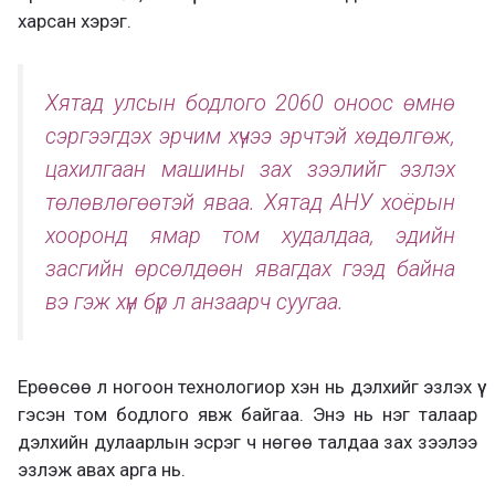
харсан хэрэг.
Хятад улсын бодлого 2060 оноос өмнө
сэргээгдэх эрчим хүчээ эрчтэй хөдөлгөж,
цахилгаан машины зах зээлийг эзлэх
төлөвлөгөөтэй яваа. Хятад АНУ хоёрын
хооронд ямар том худалдаа, эдийн
засгийн өрсөлдөөн явагдах гээд байна
вэ гэж хүн бүр л анзаарч суугаа.
Ерөөсөө л ногоон технологиор хэн нь дэлхийг эзлэх үү
гэсэн том бодлого явж байгаа. Энэ нь нэг талаар
дэлхийн дулаарлын эсрэг ч нөгөө талдаа зах зээлээ
эзлэж авах арга нь.