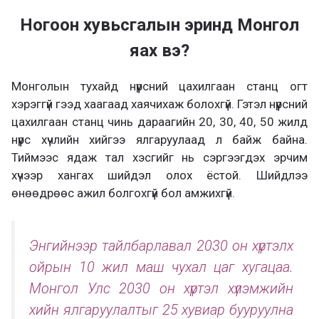
Ногоон хувьсгалын эринд Монгол
яах вэ?
Монголын тухайд нүүрсний цахилгаан станц огт
хэрэггүй гээд хаагаад хаячихаж болохгүй. Гэтэл нүүрсний
цахилгаан станц чинь дараагийн 20, 30, 40, 50 жилд
нүүрс хүчлийн хийгээ ялгаруулаад л байж байна.
Тиймээс ядаж тал хэсгийг нь сэргээгдэх эрчим
хүчээр хангах шийдэл олох ёстой. Шийдлээ
өнөөдрөөс ажил болгохгүй бол амжихгүй.
Энгийнээр тайлбарлавал 2030 он хүртэлх
ойрын 10 жил маш чухал цаг хугацаа.
Монгол Улс 2030 он хүртэл хүлэмжийн
хийн ялгаруулалтыг 25 хувиар бууруулна