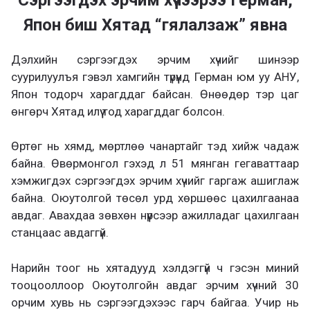
Япон биш Хятад “гялалзаж” явна
Дэлхийн сэргээгдэх эрчим хүчийг шинээр
суурилуулъя гэвэл хамгийн түрүүнд Герман юм уу АНУ,
Япон тодорч харагддаг байсан. Өнөөдөр тэр цаг
өнгөрч Хятад илүү тод харагддаг болсон.
Өртөг нь хямд, мөртлөө чанартайг тэд хийж чадаж
байна. Өвөрмонгол гэхэд л 51 мянган гегаваттаар
хэмжигдэх сэргээгдэх эрчим хүчийг гаргаж ашиглаж
байна. Оюутолгой төсөл урд хөршөөс цахилгаанаа
авдаг. Авахдаа зөвхөн нүүрсээр ажилладаг цахилгаан
станцаас авдаггүй.
Нарийн тоог нь хятадууд хэлдэггүй ч гэсэн миний
тооцооллоор Оюутолгойн авдаг эрчим хүчний 30
орчим хувь нь сэргээгдэхээс гарч байгаа. Учир нь