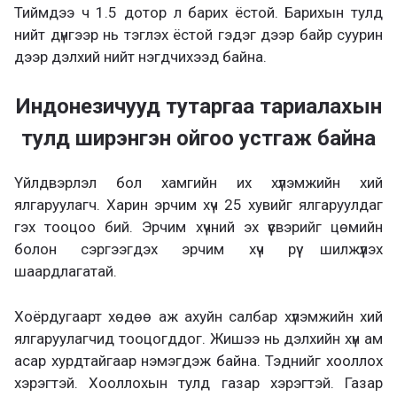
Тиймдээ ч 1.5 дотор л барих ёстой. Барихын тулд
нийт дүнгээр нь тэглэх ёстой гэдэг дээр байр суурин
дээр дэлхий нийт нэгдчихээд байна.
Индонезичууд тутаргаа тариалахын
тулд ширэнгэн ойгоо устгаж байна
Үйлдвэрлэл бол хамгийн их хүлэмжийн хий
ялгаруулагч. Харин эрчим хүч 25 хувийг ялгаруулдаг
гэх тооцоо бий. Эрчим хүчний эх үүсвэрийг цөмийн
болон сэргээгдэх эрчим хүч рүү шилжүүлэх
шаардлагатай.
Хоёрдугаарт хөдөө аж ахуйн салбар хүлэмжийн хий
ялгаруулагчид тооцогддог. Жишээ нь дэлхийн хүн ам
асар хурдтайгаар нэмэгдэж байна. Тэднийг хооллох
хэрэгтэй. Хооллохын тулд газар хэрэгтэй. Газар