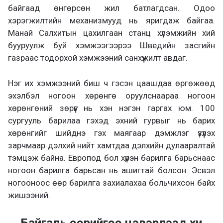
байгаад өнгөрсөн жил батлагдсан. Одоо
хэрэгжилтийн механизмууд нь яригдаж байгаа.
Манай Салхитын цахилгаан станц хүлэмжийн хий
бууруулж буй хэмжээгээрээ Шведийн засгийн
газраас тодорхой хэмжээний санхүүжилт авдаг.
Нэг их хэмжээний биш ч гэсэн цаашдаа өргөжөөд
эхэлбэл ногоон хөрөнгө оруулснаараа ногоон
хөрөнгөний зөрүүг нь хэн нэгэн гаргах юм. 100
сургууль барилаа гэхэд эхний гурвыг нь барих
хөрөнгийг шийднэ гэх маягаар дэмжлэг үзүүлэх
зарчмаар дэлхий нийт хамтдаа дэлхийн дулааралтай
тэмцэж байна. Европод бол хүрэн барилга барьснаас
ногоон барилга барьсан нь ашигтай болсон. Эсвэл
ногооноос өөр барилга захиалахаа больчихсон байх
жишээний.