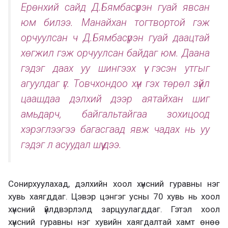
Ерөнхий сайд Д.Бямбасүрэн гуай явсан
юм билээ. Манайхан тогтвортой гэж
орчуулсан ч Д.Бямбасүрэн гуай даацтай
хөгжил гэж орчуулсан байдаг юм. Даана
гэдэг даах уу шингээх үү гэсэн утгыг
агуулдаг үг. Товчхондоо хүн гэх төрөл зүйл
цаашдаа дэлхий дээр аятайхан шиг
амьдарч, байгальтайгаа зохицоод
хэрэглээгээ багасгаад явж чадах нь уу
гэдэг л асуудал шүү дээ.
Сонирхуулахад, дэлхийн хоол хүнсний гуравны нэг
хувь хаягддаг. Цэвэр цэнгэг усны 70 хувь нь хоол
хүнсний үйлдвэрлэлд зарцуулагддаг. Гэтэл хоол
хүнсний гуравны нэг хувийн хаягдалтай хамт өнөө