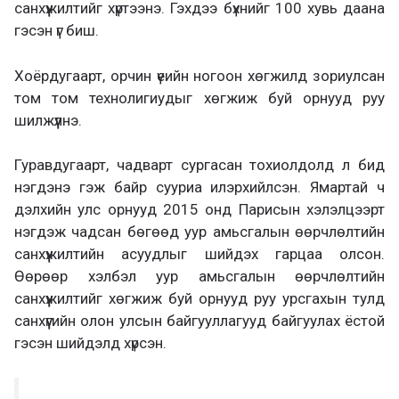
санхүүжилтийг хүртээнэ. Гэхдээ бүхнийг 100 хувь даана
гэсэн үг биш.
Хоёрдугаарт, орчин үеийн ногоон хөгжилд зориулсан
том том технолигиудыг хөгжиж буй орнууд руу
шилжүүлнэ.
Гуравдугаарт, чадварт сургасан тохиолдолд л бид
нэгдэнэ гэж байр сууриа илэрхийлсэн. Ямартай ч
дэлхийн улс орнууд 2015 онд Парисын хэлэлцээрт
нэгдэж чадсан бөгөөд уур амьсгалын өөрчлөлтийн
санхүүжилтийн асуудлыг шийдэх гарцаа олсон.
Өөрөөр хэлбэл уур амьсгалын өөрчлөлтийн
санхүүжилтийг хөгжиж буй орнууд руу урсгахын тулд
санхүүгийн олон улсын байгууллагууд байгуулах ёстой
гэсэн шийдэлд хүрсэн.