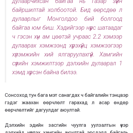
дулаарчихсан байгаа нь газар зүйн
байршилтай холбоотой. Бид өөрсдөө л
дулаарлыг Монголдоо бий болгоод
байгаа юм биш. Хэдийгээр нүүрс шатаадаг
ч гэсэн хүн ам цөөтэй учраас 2.2 хэмээр
дулаарах хэмжээнд хүрэхүйц хэмжээгээр
хүлэмжийн хий ялгаруулахгүй. Хамгийн
сүүлийн хэмжилтээр дэлхийн дулаарал 1
хэмд хүрсэн байна билээ.
Сонсоход тун бага мэт санагдах ч байгалийн тэнцвэр
гэдэг жаахан өөрчлөлт гарахад л асар өндөр
өөрчлөлтийг дагуулдаг аюултай.
Дэлхийн эдийн засгийн чуулга уулзалтын үеэр
дэлхийд нүүрлэх хамгийн аюултай эрсдэлд байгаль