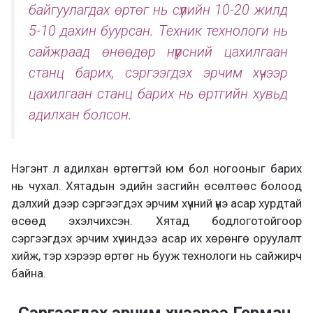
байгуулагдах өртөг нь сүүлийн 10-20 жилд
5-10 дахин буурсан. Техник технологи нь
сайжраад өнөөдөр нүүрсний цахилгаан
станц барих, сэргээгдэх эрчим хүчээр
цахилгаан станц барих нь өртгийн хувьд
адилхан болсон.
Нэгэнт л адилхан өртөгтэй юм бол ногооныг барих
нь чухал. Хятадын эдийн засгийн өсөлтөөс болоод
дэлхий дээр сэргээгдэх эрчим хүчний үнэ асар хурдтай
өсөөд эхэлчихсэн. Хятад бодлоготойгоор
сэргээгдэх эрчим хүчиндээ асар их хөрөнгө оруулалт
хийж, тэр хэрээр өртөг нь бууж технологи нь сайжирч
байна.
Сэргээгдэх эрчим хүчээрээ Герман,