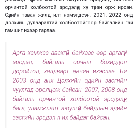
орчинтой холбоотой эрсдэлүүд хүч түрэн орж ирсэн.
Сүүлийн таван жилд илт нэмэгдсэн. 2021, 2022 онд
дэлхийн дулааралтай холбоотойгоор байгалийн гай
гамшиг ихээр гарлаа.
Арга хэмжээ авахгүй байхаас өөр аргагүй
эрсдэл, байгаль орчны бохирдол
доройтол, халдварт өвчин ихэслээ. Би
2003 онд анх Дэлхийн эдийн засгийн
чуулгад оролцож байсан. 2007, 2008 онд
байгаль орчинтой холбоотой эрсдэлүүд
бага, уламжлалт аюулгүй байдлын эдийн
засгийн эрсдэл л их байдаг байсан.