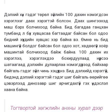
Дэлхий хүн гэдэг төрөл зүйлийн 100 дахин нэмэгдсэн
хэрэглээг даах хэрэгтэй болсон. Даах шингээхэд
маш бэрх болчихоод байна. Бид багадаа ганцхан
тумбанд л бүх хувцасаа багтаадаг байсан бол одоо
бидний хүүхдийн хувцас хэр байна вэ. Өмнө нь бид
машингүй болдог байсан бол одоо хот, хөдөөгүй хоёр
машинтай болчихоод байж байна. 100 дахин их
хэрэглээ, хэрэглэхдээ бохирдуулаад нүүрсээ
шатаагаад дэлхийн дулаарлаа нэмэгдүүлээд байхаар
байгаль гэдэг зүйл чинь хэцүүднэ. Бид дэлхийд хэрэггүй,
бидэнд дэлхий хэрэгтэй гэдэг шиг байгаль өөрийгөө
цэвэрлээд динозавр шиг арчигдахгүй гэх үндэслэл
хаана байна.
Тогтвортой хөгжлийн анхны хурал дээр