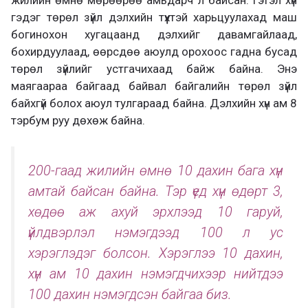
гэдэг төрөл зүйл дэлхийн түүхтэй харьцуулахад маш
богинохон хугацаанд дэлхийг давамгайлаад,
бохирдуулаад, өөрсдөө аюулд орохоос гадна бусад
төрөл зүйлийг устгачихаад байж байна. Энэ
маягаараа байгаад байвал байгалийн төрөл зүйл
байхгүй болох аюул тулгараад байна. Дэлхийн хүн ам 8
тэрбум руу дөхөж байна.
200-гаад жилийн өмнө 10 дахин бага хүн
амтай байсан байна. Тэр үед хүн өдөрт 3,
хөдөө аж ахуй эрхлээд 10 гаруй,
үйлдвэрлэл нэмэгдээд 100 л ус
хэрэглэдэг болсон. Хэрэглээ 10 дахин,
хүн ам 10 дахин нэмэгдчихээр нийтдээ
100 дахин нэмэгдсэн байгаа биз.