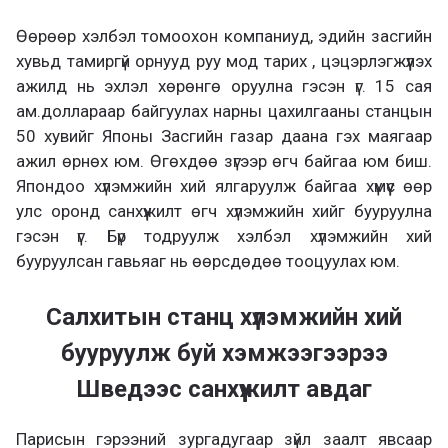
Өөрөөр хэлбэл томоохон компаниуд, эдийн засгийн
хувьд тамиргүй орнууд руу мод тарих , цэцэрлэгжүүлэх
ажилд нь эхлэл хөрөнгө оруулна гэсэн үг. 15 сая
ам.доллараар байгуулах нарны цахилгааны станцын
50 хувийг Японы Засгийн газар даана гэх маягаар
ажил өрнөх юм. Өгөхдөө зүгээр өгч байгаа юм биш.
Япондоо хүлэмжийн хий ялгаруулж байгаа хүмүүс өөр
улс оронд санхүүжилт өгч хүлэмжийн хийг бууруулна
гэсэн үг. Бүр тодруулж хэлбэл хүлэмжийн хий
бууруулсан гавьяаг нь өөрсдөдөө тооцуулах юм.
Салхитын станц хүлэмжийн хий
бууруулж буй хэмжээгээрээ
Шведээс санхүүжилт авдаг
Парисын гэрээний зургадугаар зүйл заалт явсаар