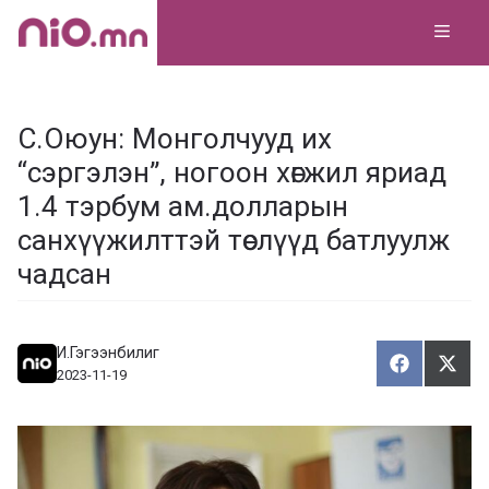
Skip
MEN
to
content
С.Оюун: Монголчууд их
“сэргэлэн”, ногоон хөгжил яриад
1.4 тэрбум ам.долларын
санхүүжилттэй төслүүд батлуулж
чадсан
И.Гэгээнбилиг
Хуваалца
Түгэ
Х
Т
2023-11-19
у
в
г
а
э
а
э
л
х
ц