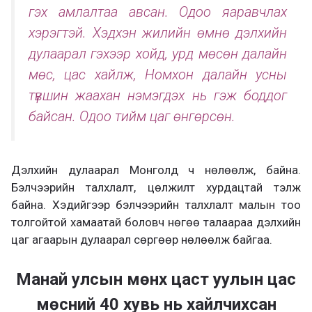
гэх амлалтаа авсан. Одоо яаравчлах
хэрэгтэй. Хэдхэн жилийн өмнө дэлхийн
дулаарал гэхээр хойд, урд мөсөн далайн
мөс, цас хайлж, Номхон далайн усны
түвшин жаахан нэмэгдэх нь гэж боддог
байсан. Одоо тийм цаг өнгөрсөн.
Дэлхийн дулаарал Монголд ч нөлөөлж, байна.
Бэлчээрийн талхлалт, цөлжилт хурдацтай тэлж
байна. Хэдийгээр бэлчээрийн талхлалт малын тоо
толгойтой хамаатай боловч нөгөө талаараа дэлхийн
цаг агаарын дулаарал сөргөөр нөлөөлж байгаа.
Манай улсын мөнх цаст уулын цас
мөсний 40 хувь нь хайлчихсан