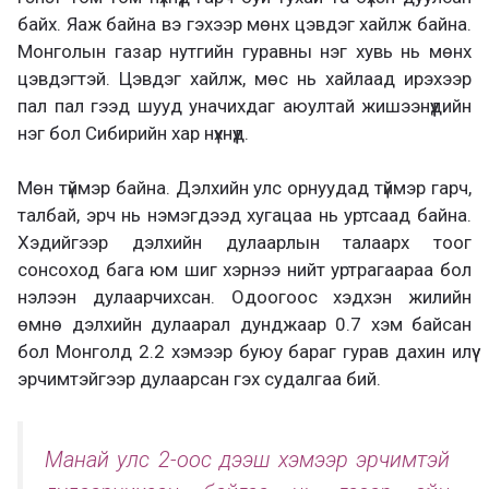
байх. Яаж байна вэ гэхээр мөнх цэвдэг хайлж байна.
Монголын газар нутгийн гуравны нэг хувь нь мөнх
цэвдэгтэй. Цэвдэг хайлж, мөс нь хайлаад ирэхээр
пал пал гээд шууд уначихдаг аюултай жишээнүүдийн
нэг бол Сибирийн хар нүхнүүд.
Мөн түймэр байна. Дэлхийн улс орнуудад түймэр гарч,
талбай, эрч нь нэмэгдээд хугацаа нь уртсаад байна.
Хэдийгээр дэлхийн дулаарлын талаарх тоог
сонсоход бага юм шиг хэрнээ нийт уртрагаараа бол
нэлээн дулаарчихсан. Одоогоос хэдхэн жилийн
өмнө дэлхийн дулаарал дунджаар 0.7 хэм байсан
бол Монголд 2.2 хэмээр буюу бараг гурав дахин илүү
эрчимтэйгээр дулаарсан гэх судалгаа бий.
Манай улс 2-оос дээш хэмээр эрчимтэй