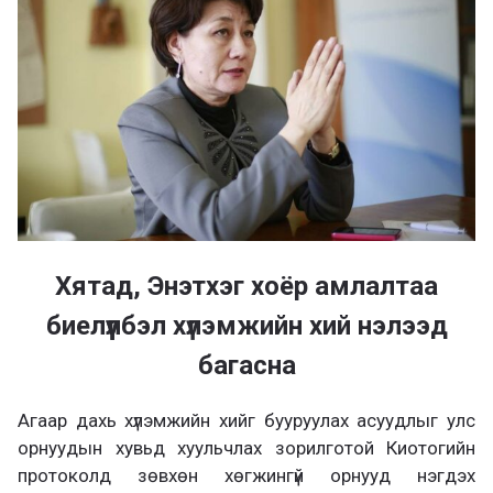
а
х
Хятад, Энэтхэг хоёр амлалтаа
биелүүлбэл хүлэмжийн хий нэлээд
багасна
Агаар дахь хүлэмжийн хийг бууруулах асуудлыг улс
орнуудын хувьд хуульчлах зорилготой Киотогийн
протоколд зөвхөн хөгжингүй орнууд нэгдэх