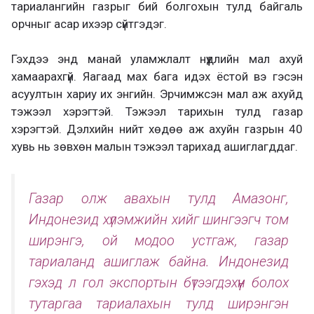
тариалангийн газрыг бий болгохын тулд байгаль
орчныг асар ихээр сүйтгэдэг.
Гэхдээ энд манай уламжлалт нүүдлийн мал ахуй
хамаарахгүй. Яагаад мах бага идэх ёстой вэ гэсэн
асуултын хариу их энгийн. Эрчимжсэн мал аж ахуйд
тэжээл хэрэгтэй. Тэжээл тарихын тулд газар
хэрэгтэй. Дэлхийн нийт хөдөө аж ахуйн газрын 40
хувь нь зөвхөн малын тэжээл тарихад ашиглагддаг.
Газар олж авахын тулд Амазонг,
Индонезид хүлэмжийн хийг шингээгч том
ширэнгэ, ой модоо устгаж, газар
тариаланд ашиглаж байна. Индонезид
гэхэд л гол экспортын бүтээгдэхүүн болох
тутаргаа тариалахын тулд ширэнгэн