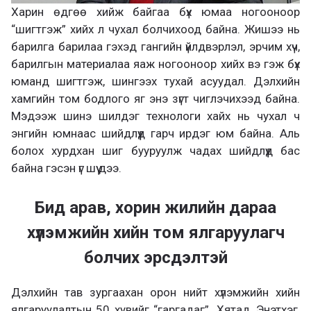
Харин өдгөө хийж байгаа бүх юмаа ногооноор
“шигтгэж” хийх л чухал болчихоод байна. Жишээ нь
барилга барилаа гэхэд гангийн үйлдвэрлэл, эрчим хүч,
барилгын материалаа яаж ногооноор хийх вэ гэж бүх
юманд шигтгэж, шингээх тухай асуудал. Дэлхийн
хамгийн том бодлого яг энэ зүгт чиглэчихээд байна.
Мэдээж шинэ шилдэг технологи хайх нь чухал ч
энгийн юмнаас шийдлүүд гарч ирдэг юм байна. Аль
болох хурдхан шиг бууруулж чадах шийдлүүд бас
байна гэсэн үг шүү дээ.
Бид арав, хорин жилийн дараа
хүлэмжийн хийн том ялгаруулагч
болчих эрсдэлтэй
Дэлхийн тав зургаахан орон нийт хүлэмжийн хийн
ялгаруулалтын 50 хувийг “гаргадаг”. Хятад, Энэтхэг,