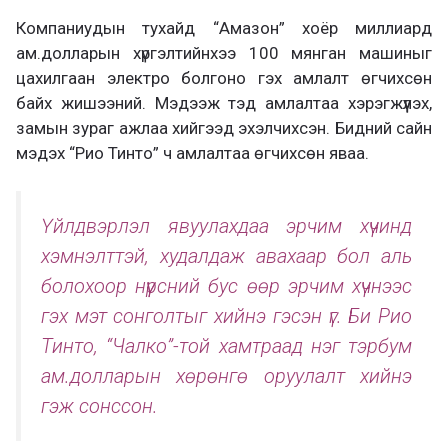
Компаниудын тухайд “Амазон” хоёр миллиард
ам.долларын хүргэлтийнхээ 100 мянган машиныг
цахилгаан электро болгоно гэх амлалт өгчихсөн
байх жишээний. Мэдээж тэд амлалтаа хэрэгжүүлэх,
замын зураг ажлаа хийгээд эхэлчихсэн. Бидний сайн
мэдэх “Рио Тинто” ч амлалтаа өгчихсөн яваа.
Үйлдвэрлэл явуулахдаа эрчим хүчинд
хэмнэлттэй, худалдаж авахаар бол аль
болохоор нүүрсний бус өөр эрчим хүчнээс
гэх мэт сонголтыг хийнэ гэсэн үг. Би Рио
Тинто, “Чалко”-той хамтраад нэг тэрбум
ам.долларын хөрөнгө оруулалт хийнэ
гэж сонссон.