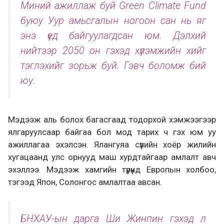
Миний ажиллаж буй Green Climate Fund
буюу Уур амьсгалын ногоон сан нь яг
энэ үед байгуулагдсан юм. Дэлхий
нийтээр 2050 он гэхэд хүлэмжийн хийг
тэглэхийг зорьж буй. Гэвч боломж бий
юу.
Мэдээж аль болох багасгаад тодорхой хэмжээгээр
ялгаруулсаар байгаа бол мод тарих ч гэх юм уу
ажиллагаа эхэлсэн. Ялангуяа сүүлийн хоёр жилийн
хугацаанд улс орнууд маш хурдтайгаар амлалт авч
эхэллээ. Мэдээж хамгийн түрүүнд Европын холбоо,
тэгээд Япон, Солонгос амлалтаа авсан.
БНХАУ-ын дарга Ши Жинпин гэхэд л