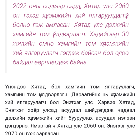
2022 оны есдүгээр сард, Хятад улс 2060
он гэхэд хүлэмжийн хий ялгаруулдаггүй
болно гэж амласан. Хятад улс дэлхийн
хамгийн том үйлдвэрлэгч. Хэдийгээр 30
жилийн өмнө хамгийн том хүлэмжийн
хий ялгаруулагч гэгдэж байсан бол одоо
байдал өөрчлөгдөж байна.
Үнэндээ Хятад бол хамгийн том ялгаруулагч,
хамгийн том үйлдвэрлэгч. Дараагийнх нь хүлэмжийн
хий ялгаруулагч бол Энэтхэг улс. Хэрвээ Хятад,
Энэтхэг хоёр улсад асуудал шийдэгдэж чадвал
дэлхийн хүлэмжийн хийг бууруулах асуудал нэлээн
цэгцэрнэ. Ямартай ч Хятад улс 2060 он, Энэтхэг улс
2070 он гэж зарласан.