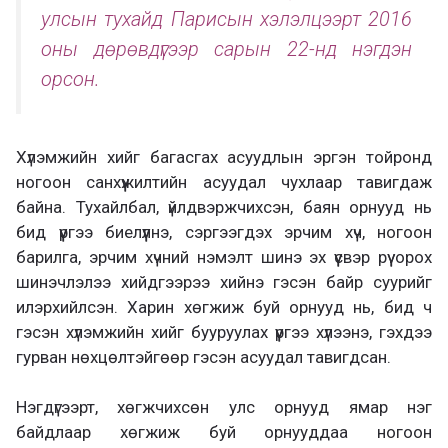
улсын тухайд Парисын хэлэлцээрт 2016
оны дөрөвдүгээр сарын 22-нд нэгдэн
орсон.
Хүлэмжийн хийг багасгах асуудлын эргэн тойронд
ногоон санхүүжилтийн асуудал чухлаар тавигдаж
байна. Тухайлбал, үйлдвэржчихсэн, баян орнууд нь
бид үүргээ биелүүлнэ, сэргээгдэх эрчим хүч, ногоон
барилга, эрчим хүчний нэмэлт шинэ эх үүсвэр рүү орох
шинэчлэлээ хийдгээрээ хийнэ гэсэн байр суурийг
илэрхийлсэн. Харин хөгжиж буй орнууд нь, бид ч
гэсэн хүлэмжийн хийг бууруулах үүргээ хүлээнэ, гэхдээ
гурван нөхцөлтэйгөөр гэсэн асуудал тавигдсан.
Нэгдүгээрт, хөгжчихсөн улс орнууд ямар нэг
байдлаар хөгжиж буй орнууддаа ногоон