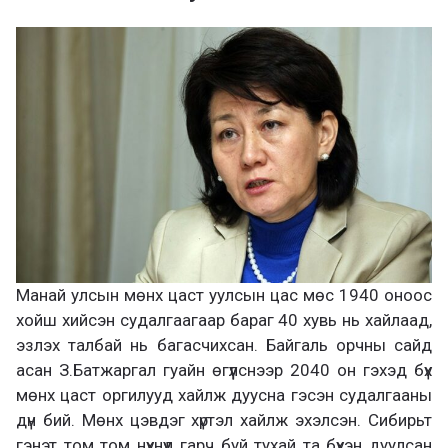
Манай улсын мөнх цаст уулсын цас мөс 1940 оноос
хойш хийсэн судалгаагаар бараг 40 хувь нь хайлаад,
эзлэх талбай нь багасчихсан. Байгаль орчны сайд
асан З.Батжаргал гуайн өгүүлснээр 2040 он гэхэд бүх
мөнх цаст оргилууд хайлж дуусна гэсэн судалгааны
дүн бий. Мөнх цэвдэг хүртэл хайлж эхэлсэн. Сибирьт
гэнэт том том нүхнүүд гарч буй тухай та бүхэн дуулсан