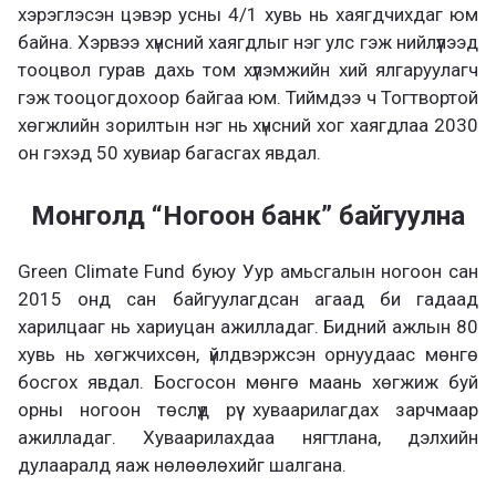
хэрэглэсэн цэвэр усны 4/1 хувь нь хаягдчихдаг юм
байна. Хэрвээ хүнсний хаягдлыг нэг улс гэж нийлүүлээд
тооцвол гурав дахь том хүлэмжийн хий ялгаруулагч
гэж тооцогдохоор байгаа юм. Тиймдээ ч Тогтвортой
хөгжлийн зорилтын нэг нь хүнсний хог хаягдлаа 2030
он гэхэд 50 хувиар багасгах явдал.
Монголд “Ногоон банк” байгуулна
Green Climate Fund буюу Уур амьсгалын ногоон сан
2015 онд сан байгуулагдсан агаад би гадаад
харилцааг нь хариуцан ажилладаг. Бидний ажлын 80
хувь нь хөгжчихсөн, үйлдвэржсэн орнуудаас мөнгө
босгох явдал. Босгосон мөнгө маань хөгжиж буй
орны ногоон төслүүд рүү хуваарилагдах зарчмаар
ажилладаг. Хуваарилахдаа нягтлана, дэлхийн
дулааралд яаж нөлөөлөхийг шалгана.