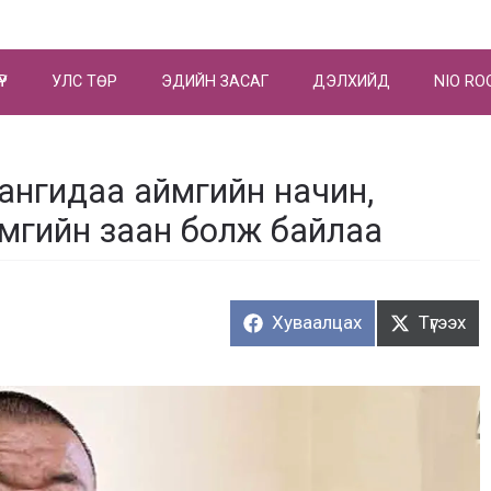
ҮР
УЛС ТӨР
ЭДИЙН ЗАСАГ
ДЭЛХИЙД
NIO RO
 ангидаа аймгийн начин,
мгийн заан болж байлаа
Хуваалцах:
Түгээх:
Хуваалцах
Түгээх