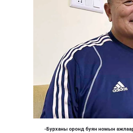
-Бурханы оронд буян номын ажлаар 