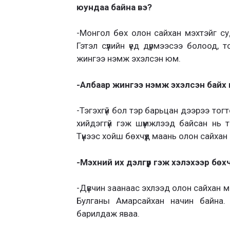
юундаа байна вэ?
-Монгол бөх олон сайхан мэхтэйг суд
Гэтэл сүүлийн үед дүрмээсээ болоод,
жингээ нэмж эхэлсэн юм.
-Албаар жингээ нэмж эхэлсэн байх 
-Тэгэхгүй бол тэр барьцан дээрээ тогт
хийдэггүй гэж шүүмжлээд байсан нь 
Түүнээс хойш бөхчүүд маань олон сайха
-Мэхний их дэлгүүр гэж хэлэхээр бөхч
-Дүвчин заанаас эхлээд олон сайхан мэ
Булганы Амарсайхан начин байна.
барилдаж яваа.