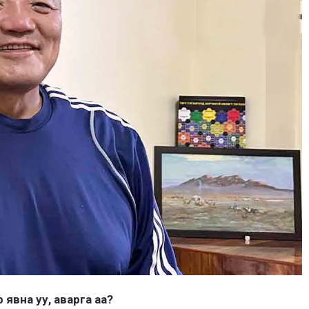
явна уу, аварга аа?