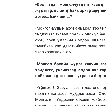
-Бөх гэдэг монголчуудын хувьд ө
жудаггүй, ёс зүйгүй байх эрхгүй хүмүү
эргээд байх шиг…?
-Монголчуудын ахуй амьдрал тэр чигт
хүндлэхээс эхлээд соёлын олон улба
ахуй, соёл үндэсний бөхдөө шингээд
түмнийхээ, улс үндэстнийхээ өмнө хүлээ
яваа харагдах л юм.
-Монгол бөхийн жудаг хаачив гэм
хандлага, уначихаад элдэв аяг га
соёл яана даа гэсэн гутранги бодол 
-Үгүйсгэхгүй. Засуул, гарын даа энэ 
яваа нь нэг хэсэг муудаж ирсэн. Одо
Монголын Үндэсний бөхийн холбоо Ё
бөхчүүд гэсэн шүүмжлэлийг засахын төл