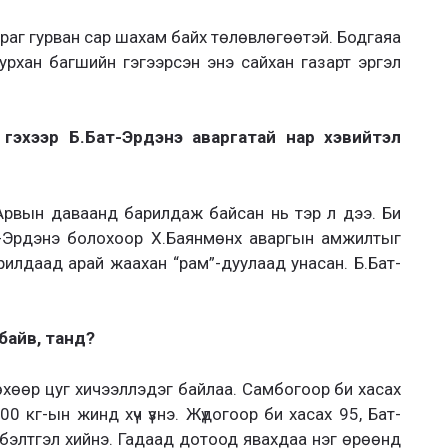
Бараг гурван сар шахам байх төлөвлөгөөтэй. Бодгаяа
урхан багшийн гэгээрсэн энэ сайхан газарт эргэл
гэхээр Б.Бат-Эрдэнэ аваргатай нар хэвийтэл
Арвын даваанд барилдаж байсан нь тэр л дээ. Би
т-Эрдэнэ болохоор Х.Баянмөнх аваргын амжилтыг
рилдаад арай жаахан “рам”-дуулаад унасан. Б.Бат-
байв, танд?
өхөөр цуг хичээллэдэг байлаа. Самбогоор би хасах
0 кг-ын жинд хүч үзнэ. Жүдогоор би хасах 95, Бат-
 бэлтгэл хийнэ. Гадаад дотоод явахдаа нэг өрөөнд