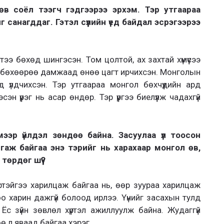
в соёл тээгч гэдгээрээ эрхэм. Тэр утгаараа
с шиг санагддаг. Гэтэл сүүлийн үед байдал эсрэгээрээ
ээ бөхөд шингэсэн. Том цолтой, ах захтай хүмүүсээ
а бөхөөрөө дамжаад өнөө цагт ирчихсэн. Монголын
 үлдчихсэн. Тэр утгаараа монгол бөхчүүдийн ард
сэн үүрэг нь асар өндөр. Тэр үүргээ биелүүлж чадахгүй
ээр үйлдэл зөндөө байна. Засуулаа үл тоосон
ргаж байгаа энэ тэрийг нь харахаар монгол өв,
төрдөг шүү?
тэртэйгээ харилцаж байгаа нь, өөр зуураа харилцаж
о харин дажгүй болоод ирлээ. Үүнийг засахын тулд
с зүйн зөвлөл хүртэл ажиллуулж байна. Жудаггүй
өө л яваад байгаа хэрэг.