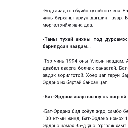
-Бодгаяад гэр бүлийн хүнтэйгээ явна. 
чинь бурханы ариун дагшин газар. Б
мөргөл хийж явна даа.
-Таны тухай анхны тод дурсамж 
барилдсан наадам…
-Тэр чинь 1994 оны Улсын наадам. 
давбал аварга болчих санаатай. Ба
эвдэх зорилготой. Хоёр цаг гаруй ба
Эрдэнэ их бяртай байсан цаг.
-Бат-Эрдэнэ аваргын юу нь онцгой 
-Бат-Эрдэнэ бид хоёул жүдо, самбо б
100 кг-ын жинд, Бат-Эрдэнэ нэмэх 10
Эрдэнэ нэмэх 95-д үзнэ. Үргэлж хамт