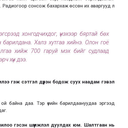
. Радиогоор сонсож бахархаж өссөн их аваргууд л
гсрээд хонгодчихдог, үнэхээр бяртай бөх
 барилдана. Халз хутгаа хийнэ. Олон гоё
алгаа хийж 700 гаруй мэх бийг судлаад
рч хүн дээ.
лээ гэж сэтгэл дүүрэн бодож суух наадам гэвэл
ой байна даа. Тэр үеийн барилдаануудаа эргээд
аг.
олилоо гэсэн шүүмжлэл дуулдах юм. Шалтгаан нь