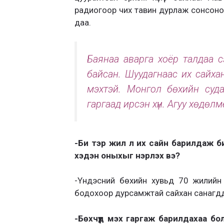
радиогоор чих тавин дурлаж сонсоно
даа.
Баянаа аварга хоёр талдаа сэ
байсан. Шуудагнаас их сайхан
мэхтэй. Монгол бөхийн суд
гаргаад ирсэн хүн. Агуу хөдөлмө
-Би тэр жил л их сайн барилдаж би
хэдэн оныхыг нэрлэх вэ?
-Үндэсний бөхийн хувьд 70 жилийн 
бодохоор дурсамжтай сайхан санагдд
-Бөхчүүд мэх гаргаж барилдахаа б