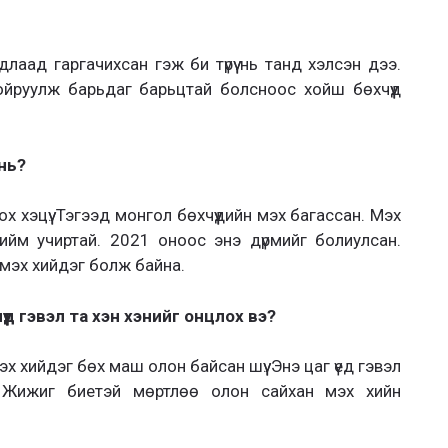
лаад гаргачихсан гэж би түрүү нь танд хэлсэн дээ.
 тойруулж барьдаг барьцтай болсноос хойш бөхчүүд
нь?
ох хэцүү. Тэгээд монгол бөхчүүдийн мэх багассан. Мэх
тийм учиртай. 2021 оноос энэ дүрмийг болиулсан.
н мэх хийдэг болж байна.
үүд гэвэл та хэн хэнийг онцлох вэ?
х хийдэг бөх маш олон байсан шүү. Энэ цаг үед гэвэл
 Жижиг биетэй мөртлөө олон сайхан мэх хийн