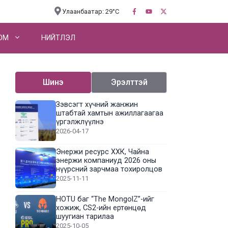
Улаанбаатар: 29°C
OM
НИЙТЛЭЛ
Шинэ
Эрэлттэй
Зэвсэгт хүчний жанжин
штабтай хамтын ажиллагаагаа
үргэлжлүүлнэ
2026-04-17
Энержи ресурс ХХК, Чайна
энержи компаниуд 2026 оны
нүүрсний зарчмаа тохиролцов
2025-11-11
HOTU баг “The MongolZ”-ийг
хожиж, CS2-ийн ертөнцөд
шуугиан тарилаа
2025-10-05