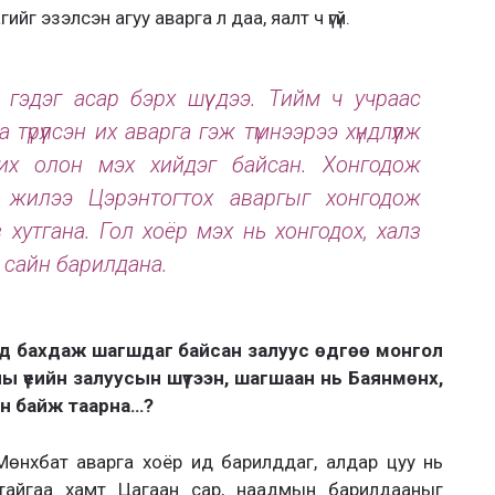
ийг эзэлсэн агуу аварга л даа, яалт ч үгүй.
 гэдэг асар бэрх шүү дээ. Тийм ч учраас
үрүүлсэн их аварга гэж түмнээрээ хүндлүүлж
 их олон мэх хийдэг байсан. Хонгодож
эг жилээ Цэрэнтогтох аваргыг хонгодож
 хутгана. Гол хоёр мэх нь хонгодох, халз
с сайн барилдана.
үед бахдаж шагшдаг байсан залуус өдгөө монгол
ы үеийн залуусын шүтээн, шагшаан нь Баянмөнх,
ан байж таарна…?
 Мөнхбат аварга хоёр ид барилддаг, алдар цуу нь
автайгаа хамт Цагаан сар, наадмын барилдааныг