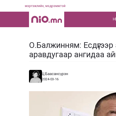
Skip
мэргэжлийн, мэдрэмжтэй
to
content
НҮ
О.Балжинням: Есдүгээр
аравдугаар ангидаа ай
Ц.Баасансүрэн
2024-03-16