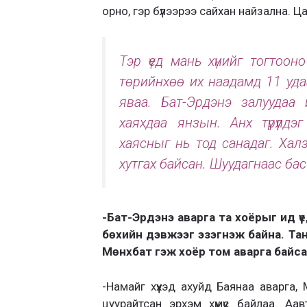
орно, гэр бүлээрээ сайхан найзална. Цаг
Тэр үед мань хүнийг тогтооно
төрийнхөө их наадамд 11 удаа т
яваа. Бат-Эрдэнэ залуудаа
хаяхдаа янзын. Анх түрүүлд
хаясныг нь тод санадаг. Халз
хутгах байсан. Шуудагнаас ба
-Бат-Эрдэнэ аварга та хоёрыг ид 
бөхийн дэвжээг эзэгнэж байна. Тан
Мөнхбат гэж хоёр том аварга байс
-Намайг хүүхэд ахуйд Баянаа аварга,
цуурайтсан эрхэм хүмүүс байлаа. А