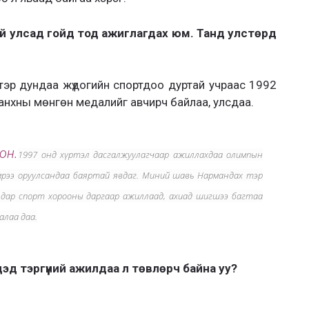
най улсад гойд тод ажиглагдах юм. Танд улстөрд
н тэр дундаа жүдогийн спортдоо дуртай учраас 1992
 анхны мөнгөн медалийг авчирч байлаа, улсдаа.
он.
1997 онд хүртэл дасгалжуулагчаар ажиллахдаа олимпын
эмрээ оруулсандаа баяртай явдаг. Миний шавь Нармандах тэр
Алдар спорт хорооны даргаар ажиллаад, ахиад шигшээ багтаа
алаа даа.
д тэргүүний ажилдаа л төвлөрч байна уу?