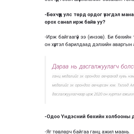
-Бөхчүүд улс төрд ордог үзэгдэл ма
орох санал ирж байв уу?
-Ирж байгаагүй ээ (инээв). Би бөхий
он хүртэл барилдаад дэлхийн аваргын
Дараа нь дасгалжуулагч болс
ганц медалийг эх орондоо авчрахад хувь н
медалийг эх орондоо авчирсан юм. Тэгээд 
дасгалжуулагчаар ирж 2020 он хүртэл ажилл
-Одоо Үндэсний бөхийн холбооны дэ
-Яг төвлөрч байгаа ганц ажил маань.