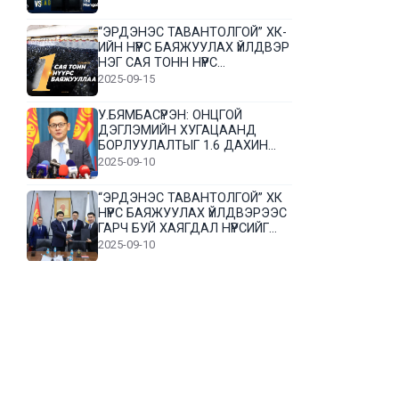
“ЭРДЭНЭС ТАВАНТОЛГОЙ” ХК-
ИЙН НҮҮРС БАЯЖУУЛАХ ҮЙЛДВЭР
НЭГ САЯ ТОНН НҮҮРС
БАЯЖУУЛЛАА
2025-09-15
У.БЯМБАСҮРЭН: ОНЦГОЙ
ДЭГЛЭМИЙН ХУГАЦААНД
БОРЛУУЛАЛТЫГ 1.6 ДАХИН
НЭМЭГДҮҮЛЭВ
2025-09-10
“ЭРДЭНЭС ТАВАНТОЛГОЙ” ХК
НҮҮРС БАЯЖУУЛАХ ҮЙЛДВЭРЭЭС
ГАРЧ БУЙ ХАЯГДАЛ НҮҮРСИЙГ
ДАХИН БОЛОВСРУУЛНА
2025-09-10
Л.Гүндалай: Дүр эсгэсэн худал
хуурмагтай эвлэрч чаддаггүй
нь миний алдаа байж магадгүй
2025-09-05
ЦОГТЦЭЦИЙ СУМЫН ЦАГААН-
ОВОО, СИЙРСТ БАГИЙН
ИРГЭДИЙН ТӨЛӨӨЛӨЛ НҮҮРС