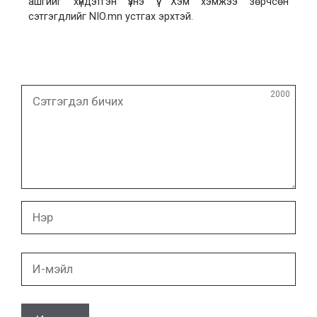
ашгийг хүндэтгэн үзнэ үү. Хэм хэмжээ зөрчсөн
сэтгэгдлийг NIO.mn устгах эрхтэй.
Сэтгэгдэл
2000
бичих
Нэр
И-
мэйл