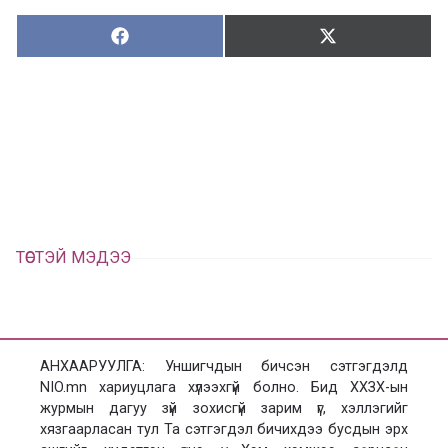
Хуваалцах:
Түгээх:
Х
Т
у
ү
в
г
а
э
а
э
л
х
ц
а
х
ТӨСТЭЙ МЭДЭЭ
АНХААРУУЛГА: Уншигчдын бичсэн сэтгэгдэлд
NIO.mn хариуцлага хүлээхгүй болно. Бид ХХЗХ-ын
журмын дагуу зүй зохисгүй зарим үг, хэллэгийг
хязгаарласан тул Та сэтгэгдэл бичихдээ бусдын эрх