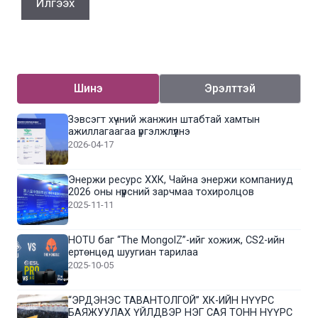
Шинэ
Эрэлттэй
Зэвсэгт хүчний жанжин штабтай хамтын
ажиллагаагаа үргэлжлүүлнэ
2026-04-17
Энержи ресурс ХХК, Чайна энержи компаниуд
2026 оны нүүрсний зарчмаа тохиролцов
2025-11-11
HOTU баг “The MongolZ”-ийг хожиж, CS2-ийн
ертөнцөд шуугиан тарилаа
2025-10-05
“ЭРДЭНЭС ТАВАНТОЛГОЙ” ХК-ИЙН НҮҮРС
БАЯЖУУЛАХ ҮЙЛДВЭР НЭГ САЯ ТОНН НҮҮРС