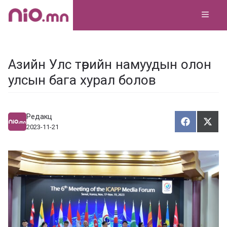
Skip
MEN
to
content
Азийн Улс төрийн намуудын олон
улсын бага хурал болов
Редакц
Хуваалца
Түг
Х
Т
2023-11-21
у
ү
в
г
а
э
а
э
л
х
ц
а
х