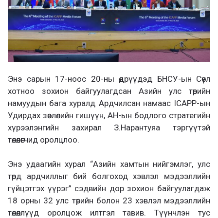
Энэ сарын 17-ноос 20-ны өдрүүдэд БНСУ-ын Сөүл
хотноо зохион байгуулагдсан Азийн улс төрийн
намуудын бага хуралд Ардчилсан намаас ICAPP-ын
Удирдах зөвлөлийн гишүүн, АН-ын бодлого стратегийн
хүрээлэнгийн захирал З.Нарантуяа тэргүүтэй
төлөөлөгчид оролцлоо.
Энэ удаагийн хурал “Азийн хамтын нийгэмлэг, улс
төрд ардчиллыг бий болгоход хэвлэл мэдээллийн
гүйцэтгэх үүрэг” сэдвийн дор зохион байгуулагдаж
18 орны 32 улс төрийн болон 23 хэвлэл мэдээллийн
төлөөллүүд оролцож илтгэл тавив. Түүнчлэн тус