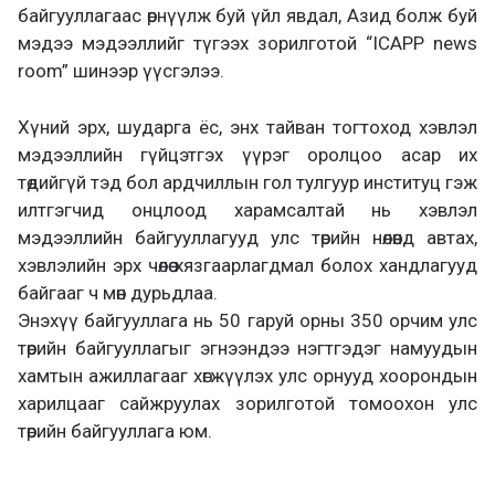
байгууллагаас өрнүүлж буй үйл явдал, Азид болж буй
мэдээ мэдээллийг түгээх зорилготой “ICAPP news
room” шинээр үүсгэлээ.
Хүний эрх, шударга ёс, энх тайван тогтоход хэвлэл
мэдээллийн гүйцэтгэх үүрэг оролцоо асар их
төдийгүй тэд бол ардчиллын гол тулгуур институц гэж
илтгэгчид онцлоод харамсалтай нь хэвлэл
мэдээллийн байгууллагууд улс төрийн нөлөөнд автах,
хэвлэлийн эрх чөлөө хязгаарлагдмал болох хандлагууд
байгааг ч мөн дурьдлаа.
Энэхүү байгууллага нь 50 гаруй орны 350 орчим улс
төрийн байгууллагыг эгнээндээ нэгтгэдэг намуудын
хамтын ажиллагааг хөгжүүлэх улс орнууд хоорондын
харилцааг сайжруулах зорилготой томоохон улс
төрийн байгууллага юм.