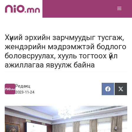
Skip
MEN
to
content
Хүний эрхийн зарчмуудыг тусгаж,
жендэрийн мэдрэмжтэй бодлого
боловсруулах, хууль тогтоох үйл
ажиллагаа явуулж байна
Редакц
Хуваалца
Түг
Х
Т
2023-11-24
у
ү
в
г
а
э
а
э
л
х
ц
а
х