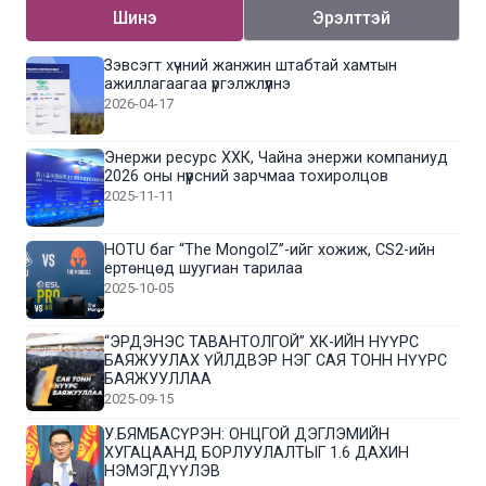
Шинэ
Эрэлттэй
Зэвсэгт хүчний жанжин штабтай хамтын
ажиллагаагаа үргэлжлүүлнэ
2026-04-17
Энержи ресурс ХХК, Чайна энержи компаниуд
2026 оны нүүрсний зарчмаа тохиролцов
2025-11-11
HOTU баг “The MongolZ”-ийг хожиж, CS2-ийн
ертөнцөд шуугиан тарилаа
2025-10-05
“ЭРДЭНЭС ТАВАНТОЛГОЙ” ХК-ИЙН НҮҮРС
БАЯЖУУЛАХ ҮЙЛДВЭР НЭГ САЯ ТОНН НҮҮРС
БАЯЖУУЛЛАА
2025-09-15
У.БЯМБАСҮРЭН: ОНЦГОЙ ДЭГЛЭМИЙН
ХУГАЦААНД БОРЛУУЛАЛТЫГ 1.6 ДАХИН
НЭМЭГДҮҮЛЭВ