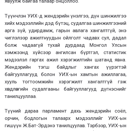
явуулж байгаа талаар онцоллоо.
Түүнчлэн УИХ-д жендэрийн үнэлгээ, дүн шинжилгээ
хийх мэдээллийн дэд бүтэц, судалгаа шинжилгээний
арга зүй, удирдамж, гарын авлага хангалтгүй, энэ
чиглэлээр ажилтнуудын ойлголт чадавх сул, дадал
болж чадаагүй тухай дурдаад Монгол Улсын
хэмжээнд хүйсээр ангилсан бүртгэл, статистик
мэдээлэл гаргах ажил хэрэгжилтийн шатанд явна.
Жендэрийн тэгш байдлыг хангах үүрэгтэй
байгууллагууд болон УИХ-ын хамтын ажиллагаа,
хууль тогтоомжийн хэрэгжилт хангалтгүй гэж
хөндлөнгийн судалгааны байгууллагууд дүгнэснийг
танилцууллаа.
Түүний дараа парламент дахь жендэрийн соёл,
орчин, бодлогын талаарх мэдээллийг УИХ-ын
гишүүн Ж.Бат-Эрдэнэ танилцуулав. Тэрбээр, УИХ-ын