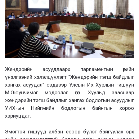
Жендэрийн асуудлаарх парламентын өөрийн
үнэлгээний хэлэлцүүлэгт “Жендэрийн тэгш байдлыг
хангах асуудал” сэдвээр Улсын Их Хурлын гишүүн
М.Оюунчимэг мэдээлэл өгөв. Хуульд зааснаар
жендэрийн тэгш байдлыг хангах бодлогын асуудлыг
УИХ-ын Нийгмийн бодлогын байнгын хороо
хариуцдаг.
Эмэгтэй гишүүд албан ёсоор бүлэг байгуулах эрх