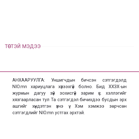
а
э
л
х
ц
а
х
ТӨСТЭЙ МЭДЭЭ
АНХААРУУЛГА: Уншигчдын бичсэн сэтгэгдэлд
NIO.mn хариуцлага хүлээхгүй болно. Бид ХХЗХ-ын
журмын дагуу зүй зохисгүй зарим үг, хэллэгийг
хязгаарласан тул Та сэтгэгдэл бичихдээ бусдын эрх
ашгийг хүндэтгэн үзнэ үү. Хэм хэмжээ зөрчсөн
сэтгэгдлийг NIO.mn устгах эрхтэй.