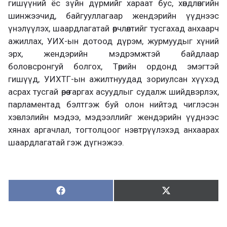
гишүүний ёс зүйн дүрмийг хараат бус, хөндлөнгийн
шинжээчид, байгууллагаар жендэрийн үүднээс
үнэлүүлэх, шаардлагатай өөрчлөлтийг тусгахад анхаарч
ажиллах, УИХ-ын дотоод дүрэм, журмуудыг хүний
эрх, жендэрийн мэдрэмжтэй байдлаар
боловсронгуй болгох, Төрийн ордонд эмэгтэй
гишүүд, УИХТГ-ын ажилтнуудад зориулсан хүүхэд
асрах тусгай өрөө гаргах асуудлыг судалж шийдвэрлэх,
парламентад бэлтгэж буй олон нийтэд чиглэсэн
хэвлэлийн мэдээ, мэдээллийг жендэрийн үүднээс
хянах аргачлал, тогтолцоог нэвтрүүлэхэд анхаарах
шаардлагатай гэж дүгнэжээ.
Хуваалцах:
Түгээх:
Х
Т
у
ү
в
г
а
э