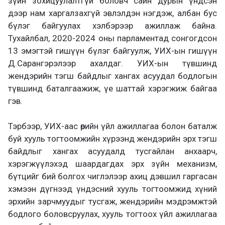
зүйн зохицуулалтгүй боловч сайн дурын үндсэн
дээр нам харгалзахгүй эвлэлдэн нэгдэж, албан бус
бүлэг байгуулах хэлбэрээр ажиллаж байна.
Тухайлбал, 2020-2024 оны парламентад сонгогдсон
13 эмэгтэй гишүүн бүлэг байгуулж, УИХ-ын гишүүн
Д.Сарангэрэлээр ахалдаг. УИХ-ын түвшинд
жендэрийн тэгш байдлыг хангах асуудал бодлогын
түвшинд баталгаажиж, үе шаттай хэрэгжиж байгаа
гэв.
Тэрбээр, УИХ-аас өөрийн үйл ажиллагаа болон баталж
буй хууль тогтоомжийн хүрээнд жендэрийн эрх тэгш
байдлыг хангах асуудалд тусгайлан анхаарч,
хэрэгжүүлэхэд шаардагдах эрх зүйн механизм,
бүтцийг бий болгох чиглэлээр ахиц дэвшил гаргасан
хэмээн дүгнээд үндэсний хууль тогтоомжид хүний
эрхийн зарчмуудыг тусгаж, жендэрийн мэдрэмжтэй
бодлого боловсруулах, хууль тогтоох үйл ажиллагаа