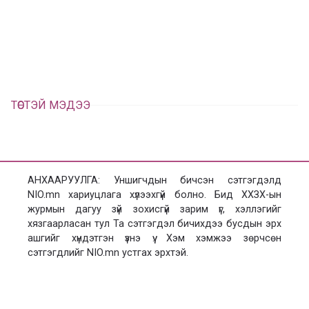
а
э
л
х
ц
а
х
ТӨСТЭЙ МЭДЭЭ
АНХААРУУЛГА: Уншигчдын бичсэн сэтгэгдэлд
NIO.mn хариуцлага хүлээхгүй болно. Бид ХХЗХ-ын
журмын дагуу зүй зохисгүй зарим үг, хэллэгийг
хязгаарласан тул Та сэтгэгдэл бичихдээ бусдын эрх
ашгийг хүндэтгэн үзнэ үү. Хэм хэмжээ зөрчсөн
сэтгэгдлийг NIO.mn устгах эрхтэй.