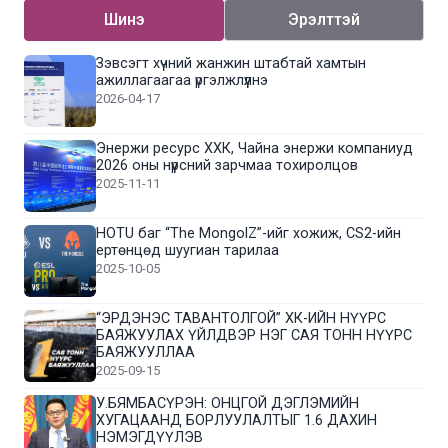
Шинэ
Эрэлттэй
Зэвсэгт хүчний жанжин штабтай хамтын
ажиллагаагаа үргэлжлүүлнэ
2026-04-17
Энержи ресурс ХХК, Чайна энержи компаниуд
2026 оны нүүрсний зарчмаа тохиролцов
2025-11-11
HOTU баг “The MongolZ”-ийг хожиж, CS2-ийн
ертөнцөд шуугиан тарилаа
2025-10-05
“ЭРДЭНЭС ТАВАНТОЛГОЙ” ХК-ИЙН НҮҮРС
БАЯЖУУЛАХ ҮЙЛДВЭР НЭГ САЯ ТОНН НҮҮРС
БАЯЖУУЛЛАА
2025-09-15
У.БЯМБАСҮРЭН: ОНЦГОЙ ДЭГЛЭМИЙН
ХУГАЦААНД БОРЛУУЛАЛТЫГ 1.6 ДАХИН
НЭМЭГДҮҮЛЭВ