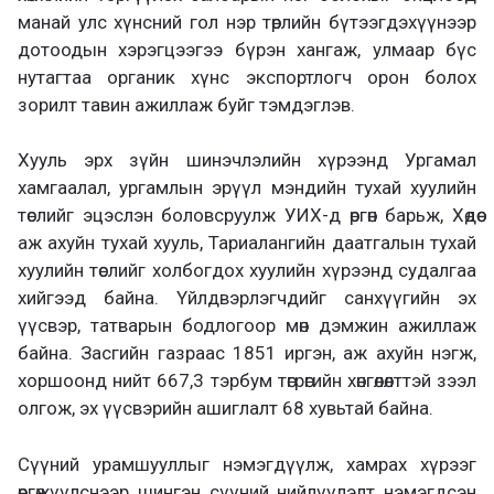
манай улс хүнсний гол нэр төрлийн бүтээгдэхүүнээр
дотоодын хэрэгцээгээ бүрэн хангаж, улмаар бүс
нутагтаа органик хүнс экспортлогч орон болох
зорилт тавин ажиллаж буйг тэмдэглэв.
Хууль эрх зүйн шинэчлэлийн хүрээнд Ургамал
хамгаалал, ургамлын эрүүл мэндийн тухай хуулийн
төслийг эцэслэн боловсруулж УИХ-д өргөн барьж, Хөдөө
аж ахуйн тухай хууль, Тариалангийн даатгалын тухай
хуулийн төслийг холбогдох хуулийн хүрээнд судалгаа
хийгээд байна. Үйлдвэрлэгчдийг санхүүгийн эх
үүсвэр, татварын бодлогоор мөн дэмжин ажиллаж
байна. Засгийн газраас 1851 иргэн, аж ахуйн нэгж,
хоршоонд нийт 667,3 тэрбум төгрөгийн хөнгөлөлттэй зээл
олгож, эх үүсвэрийн ашиглалт 68 хувьтай байна.
Сүүний урамшууллыг нэмэгдүүлж, хамрах хүрээг
өргөжүүлснээр шингэн сүүний нийлүүлэлт нэмэгдсэн