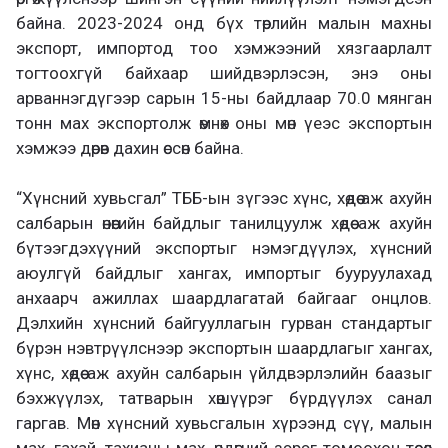
байна. 2023-2024 онд бүх төрлийн малын махны
экспорт, импортод тоо хэмжээний хязгаарлалт
тогтоохгүй байхаар шийдвэрлэсэн, энэ оны
арваннэгдүгээр сарын 15-ны байдлаар 70.0 мянган
тонн мах экспортолж өмнөх оны мөн үеэс экспортын
хэмжээ дөрөв дахин өссөн байна.
“Хүнсний хувьсгал” ТББ-ын зүгээс хүнс, хөдөө аж ахуйн
салбарын өнөөгийн байдлыг танилцуулж хөдөө аж ахуйн
бүтээгдэхүүний экспортыг нэмэгдүүлэх, хүнсний
аюулгүй байдлыг хангах, импортыг бууруулахад
анхаарч ажиллах шаардлагатай байгааг онцлов.
Дэлхийн хүнсний байгууллагын гурван стандартыг
бүрэн нэвтрүүлснээр экспортын шаардлагыг хангах,
хүнс, хөдөө аж ахуйн салбарын үйлдвэрлэлийн баазыг
бэхжүүлэх, татварын хөшүүрэг бүрдүүлэх санал
гаргав. Мөн хүнсний хувьсгалын хүрээнд сүү, малын