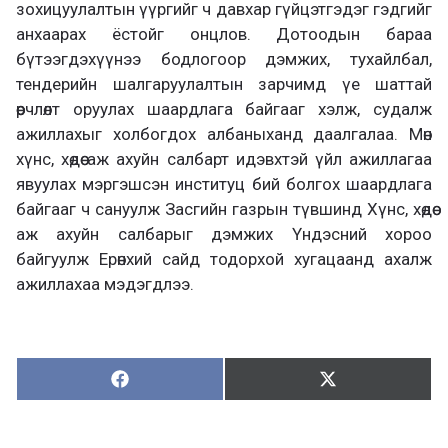
зохицуулалтын үүргийг ч давхар гүйцэтгэдэг гэдгийг
анхаарах ёстойг онцлов. Дотоодын бараа
бүтээгдэхүүнээ бодлогоор дэмжих, тухайлбал,
тендерийн шалгаруулалтын зарчимд үе шаттай
өөрчлөлт оруулах шаардлага байгааг хэлж, судалж
ажиллахыг холбогдох албаныханд даалгалаа. Мөн
хүнс, хөдөө аж ахуйн салбарт идэвхтэй үйл ажиллагаа
явуулах мэргэшсэн институц бий болгох шаардлага
байгааг ч сануулж Засгийн газрын түвшинд Хүнс, хөдөө
аж ахуйн салбарыг дэмжих Үндэсний хороо
байгуулж Ерөнхий сайд тодорхой хугацаанд ахалж
ажиллахаа мэдэгдлээ.
Хуваалцах:
Түгээх:
Х
Т
у
ү
в
г
а
э