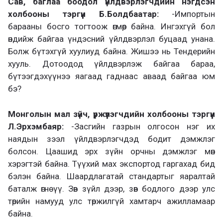
Сав, баглаа боодол үйлдвэрлэгчдийн нэгдсэн
холбооны тэргүүн Б.Болдбаатар:
-Импортын
барааны босго тогтоож өгмөөр байна. Ингэхгүй бол
өндийж байгаа үндэсний үйлдвэрлэл буцаад унана.
Болж бүтэхгүй хуулиуд байна. Жишээ нь Тендерийн
хууль. Дотоодод үйлдвэрлэж байгаа бараа,
бүтээгдэхүүнээ яагаад гаднаас аваад байгаа юм
бэ?
Монголын мал зүйч, үржүүлэгчдийн холбооны тэргүүн
Л.Эрхэмбаяр:
-Засгийн газрын олгосон нэг их
наядын зээл үйлдвэрлэгчдэд бодит дэмжлэг
болсон. Цаашид эрх зүйн орчны дэмжлэг мөн
хэрэгтэй байна. Түүхий мах экспортод гаргахад бид
бэлэн байна. Шаардлагатай стандартыг яаралтай
баталж өгнө үү. Зөв зүйл дээр, зөв бодлого дээр улс
төрийн намууд улс төржилгүй хамтарч ажилламаар
байна.