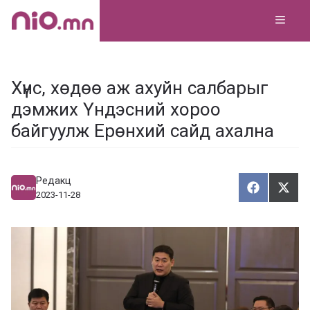
Skip
MEN
to
content
Хүнс, хөдөө аж ахуйн салбарыг
дэмжих Үндэсний хороо
байгуулж Ерөнхий сайд ахална
Редакц
Хуваалца
Түг
Х
Т
2023-11-28
у
ү
в
г
а
э
а
э
л
х
ц
а
х