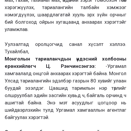
мах, гахай, тахианы мах, өндөгний зэрэг томоохон төсөл
хэрэгжүүлэх, тариалангийн талбайн хэмжээг
нэмэгдүүлэх, шаардлагатай хууль эрх зүйн орчныг
бий болгоход ойрын хугацаанд анхаарах хэрэгтэйг
уламжлав.
Уулзалтад оролцогчид санал хүсэлт хэллээ.
Тухайлбал,
Монголын тариаланчдын үндэсний холбооны
ерөнхийлөгч Ц. Рэнчинсэнгээ:
-Ургамал
хамгаалалд онцгой анхаарах хэрэгтэй байна. Монгол
Улсад тариалангийн эдэлбэр газрын 80 хувийг улаан
буудай эзэлдэг. Цаашид таримлын нэр төрлийг
олшруулбал эдийн засгийн хувьд ч, байгаль орчинд ч
ашигтай байна. Энэ мэт асуудлыг цогцоор нь
шийдвэрлэхийн тулд Ургамал хамгааллын агентлаг
байгуулах хэрэгтэй.