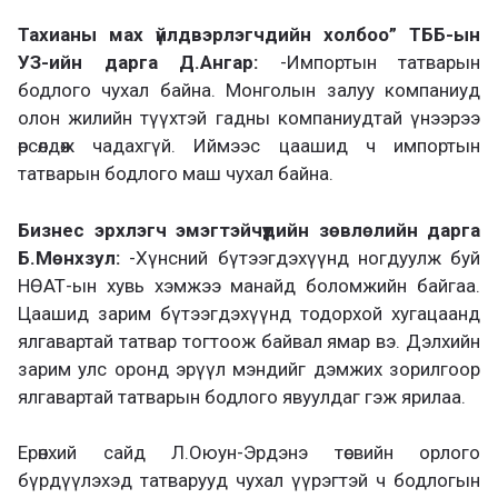
Тахианы мах үйлдвэрлэгчдийн холбоо” ТББ-ын
УЗ-ийн дарга Д.Ангар:
-Импортын татварын
бодлого чухал байна. Монголын залуу компаниуд
олон жилийн түүхтэй гадны компаниудтай үнээрээ
өрсөлдөж чадахгүй. Иймээс цаашид ч импортын
татварын бодлого маш чухал байна.
Бизнес эрхлэгч эмэгтэйчүүдийн зөвлөлийн дарга
Б.Мөнхзул:
-Хүнсний бүтээгдэхүүнд ногдуулж буй
НӨАТ-ын хувь хэмжээ манайд боломжийн байгаа.
Цаашид зарим бүтээгдэхүүнд тодорхой хугацаанд
ялгавартай татвар тогтоож байвал ямар вэ. Дэлхийн
зарим улс оронд эрүүл мэндийг дэмжих зорилгоор
ялгавартай татварын бодлого явуулдаг гэж ярилаа.
Ерөнхий сайд Л.Оюун-Эрдэнэ төсвийн орлого
бүрдүүлэхэд татварууд чухал үүрэгтэй ч бодлогын