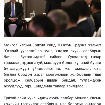
Монгол Улсын Ерөнхий сайд Л.Оюун-Эрдэнэ ээлжит
“Өглөөний уулзалт”-аа хүнс, хөдөө аж ахуйн салбарын
баялаг бүтээгчидтэй хийлээ. Уулзалтад газар
тариалан, хөдөө аж ахуй, мах, сүүн болон хүнсний бусад
бүтээгдэхүүн үйлдвэрлэгчид, мал эмнэлэг, сав,
баглаа боодол зэрэг мэргэжлийн холбоодын төлөөлөл
оролцож салбарын өнөөгийн байдал, тулгамдсан
асуудлууд, гарц шийдлийн талаар ярилцлаа.
Ерөнхий сайд хүнс, хөдөө аж ахуйн салбар Монгол Улсын
хөгжлийн тэргүүлэх салбарын нэг болохыг онцлоод