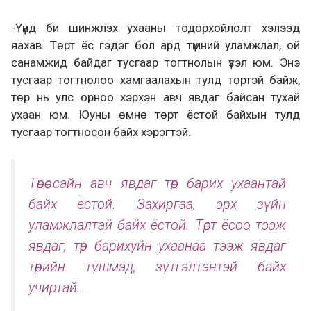
-Үүнд би шинжлэх ухааны тодорхойлолт хэлээд
яахав. Төрт ёс гэдэг бол ард түмний уламжлал, ой
санамжид байдаг тусгаар тогтнолын үзэл юм. Энэ
тусгаар тогтнолоо хамгаалахын тулд төртэй байж,
төр нь улс орноо хэрхэн авч явдаг байсан тухай
ухаан юм. Юуны өмнө төрт ёстой байхын тулд
тусгаар тогтносон байх хэрэгтэй.
Төрөө сайн авч явдаг төр барих ухаантай
байх ёстой. Захиргаа, эрх зүйн
уламжлалтай байх ёстой. Төрт ёсоо тээж
явдаг, төр барихуйн ухаанаа тээж явдаг
төрийн түшмэд, зүтгэлтэнтэй байх
учиртай.