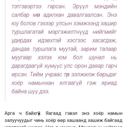
тэтгэвэртээ гарсан. Эрүүл мэндийн
салбар мөн адилхан давалгаалсан. Энэ
юу болов гэхээр улсын хэмжээнд хашир
туршлагатай мэргэжилтнүүд нийгмийг
удирдах идэвхтэй хэсгээс хасагдаж,
дандаа туршлага муутай, зарим талаар
муугаар хэлэх юм бол шунал нь
дарагдаагүй хүмүүс улс орон даяар гарч
ирсэн. Тийм учраас төр ээлжилж барьдаг
хоёр намынхан ялгаагүй гэж яриад
байна шүү дээ.
Арга ч байхгүй. Яагаад гэвэл энэ хоёр намын
залуучуудыг чинь хоёр өөр хашаанд хашиж байгаад