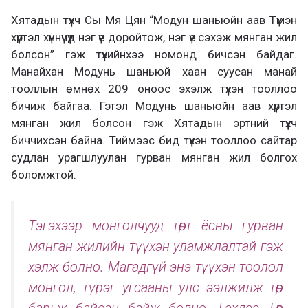
Хятадын түүхч Сы Мя Цян “Модун шаньюйн аав Түмэн
хүртэл хүннүчүүд нэг үе доройтож, нэг үе сэхэж мянган жил
болсон” гэж түүхийнхээ номонд бичсэн байдаг.
Манайхан Модунь шаньюй хаан суусан манай
тооллын өмнөх 209 оноос эхэлж түүхэн тооллоо
бичиж байгаа. Гэтэл Модунь шаньюйн аав хүртэл
мянган жил болсон гэж Хятадын эртний түүхч
биччихсэн байна. Тиймээс бид түүхэн тооллоо сайтар
судлан урагшлуулан гурван мянган жил болгох
боломжтой.
Тэгэхээр монголчууд төрт ёсны гурван
мянган жилийн түүхэн уламжлалтай гэж
хэлж болно. Магадгүй энэ түүхэн тоолол
монгол, түрэг угсааны улс ээлжилж төр
барьж байсан байж болно. Гэхдээ Төв