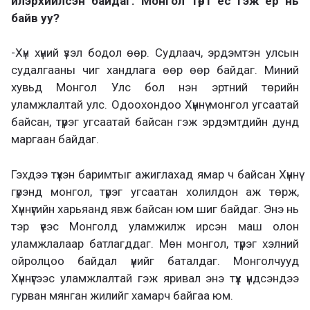
илэрхийлсэн байдаг. Монгол төрт ёс гэж ер нь
байв уу?
-Хүн хүний үзэл бодол өөр. Судлаач, эрдэмтэн улсын
судалгааны чиг хандлага өөр өөр байдаг. Миний
хувьд Монгол Улс бол нэн эртний төрийн
уламжлалтай улс. Одоохондоо Хүннү монгол угсаатай
байсан, түрэг угсаатай байсан гэж эрдэмтдийн дунд
маргаан байдаг.
Гэхдээ түүхэн баримтыг ажиглахад ямар ч байсан Хүннү
гүрэнд монгол, түрэг угсаатан холилдон аж төрж,
Хүннүгийн харьяанд явж байсан юм шиг байдаг. Энэ нь
тэр үеэс Монголд уламжилж ирсэн маш олон
уламжлалаар батлагддаг. Мөн монгол, түрэг хэлний
ойролцоо байдал үүнийг баталдаг. Монголчууд
Хүннүгээс уламжлалтай гэж яривал энэ түүх үндсэндээ
гурван мянган жилийг хамарч байгаа юм.