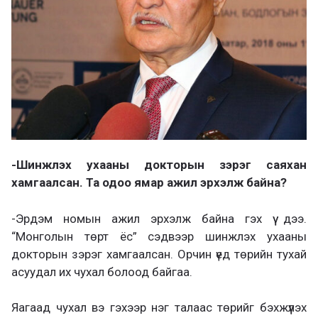
-Шинжлэх ухааны докторын зэрэг саяхан
хамгаалсан. Та одоо ямар ажил эрхэлж байна?
-Эрдэм номын ажил эрхэлж байна гэх үү дээ.
“Монголын төрт ёс” сэдвээр шинжлэх ухааны
докторын зэрэг хамгаалсан. Орчин үед төрийн тухай
асуудал их чухал болоод байгаа.
Яагаад чухал вэ гэхээр нэг талаас төрийг бэхжүүлэх