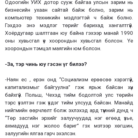
Одоогийн УИХ дотор сууж байгаа улсын зарим нь
бизнесийн ухаан сайтай байж болно, зарим нь
компьютер техникийн мэдлэгтэй ч байж болно.
Гэхдээ энэ мэдлэг төрийг барихад хангалтгүй.
Хоёрдугаар шалтгаан юу байна гэхээр манай 1990
оны хувьсгал үе хоорондын хувьсгал болсон. Үе
хоорондын тэмцэл маягийн юм болсон.
-За, тэр чинь юу гэсэн үг билээ?
-Наян ес , ерэн онд “Социализм ерөөсөө хэрэггүй,
капитализмыг байгуулна” гэж ярьж байсан хүн
байхгүй. Польш, Чехэд тийм бодолтой улс төрийн
тэрс үзэлтэн гэж үздэг тийм улсууд байсан. Манайд
нийгмийн өөрчлөлт болж эхлэхэд ард түмний дунд ч
“Төр засгийн эрхийг залуучуудад нэг өгөөд үзье,
ахмадууд нэг жолоо бариг” гэх мэтээр хөгшин,
залуугийн ялгаа гарч эхэлсэн.