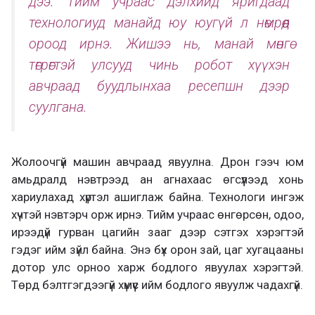
дээ. Тийм учраас дэлхийд яригдаад
технологиуд манайд юу юугүй л нөмрөөд
ороод ирнэ. Жишээ нь, манай мөнгө
төгрөгтэй улсууд чинь робот хүүхэн
авчраад буудлынхаа ресепшн дээр
суулгана.
Жолоочгүй машин авчраад явуулна. Дрон гээч юм
амьдралд нэвтрээд ан агнахаас өгсүүлээд хонь
хариулахад хүртэл ашиглаж байна. Технологи ингэж
хүчтэй нэвтэрч орж ирнэ. Тийм учраас өнгөрсөн, одоо,
ирээдүй гурван цагийн зааг дээр сэтгэх хэрэгтэй
гэдэг ийм зүйл байна. Энэ бүх орон зай, цаг хугацааны
дотор улс орноо харж бодлого явуулах хэрэгтэй.
Төрд бэлтгэгдээгүй хүмүүс ийм бодлого явуулж чадахгүй.