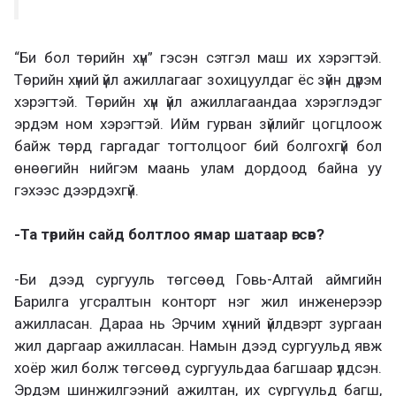
“Би бол төрийн хүн” гэсэн сэтгэл маш их хэрэгтэй.
Төрийн хүний үйл ажиллагааг зохицуулдаг ёс зүйн дүрэм
хэрэгтэй. Төрийн хүн үйл ажиллагаандаа хэрэглэдэг
эрдэм ном хэрэгтэй. Ийм гурван зүйлийг цогцлоож
байж төрд гаргадаг тогтолцоог бий болгохгүй бол
өнөөгийн нийгэм маань улам дордоод байна уу
гэхээс дээрдэхгүй.
-Та төрийн сайд болтлоо ямар шатаар өгсөв?
-Би дээд сургууль төгсөөд Говь-Алтай аймгийн
Барилга угсралтын конторт нэг жил инженерээр
ажилласан. Дараа нь Эрчим хүчний үйлдвэрт зургаан
жил даргаар ажилласан. Намын дээд сургуульд явж
хоёр жил болж төгсөөд сургуульдаа багшаар үлдсэн.
Эрдэм шинжилгээний ажилтан, их сургуульд багш,