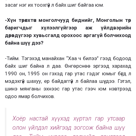
засаг нэг их тоохгүй л байх шиг байгаа юм.
-Хүн төрөлхтөн монголчууд биднийг, Монголын төр
баригчдыг хүлээлгүйгээр аж үйлдвэрийн
дөрөвдүгээр хувьсгалд орохоос аргагүй болчихоод
байна шүү дээ?
-Тийм. Тэгэхэд манайхан “Хаа ч билээ” гээд бодоод
байх шиг байна л даа. Өнгөрснөө эргээд харахад
1990 он, 1995 он гэхэд гар утас гэдэг юмыг бүгд л
мэдэхгүй шахуу, ер байдаггүй л байлаа шүү дээ. Гэтэл,
шинэ мянганы эхнээс гар утас гээч юм нэвтрээд
одоо ямар болчихов.
Хоёр настай хүүхэд хүртэл гар утсаар
олон үйлдэл хийгээд зогсож байна шүү