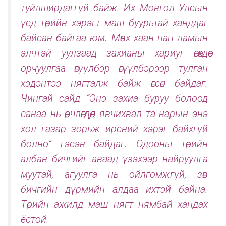
туйлширдаггүй байж. Их Монгол Улсын
үед төрийн хэрэгт маш буурьтай ханддаг
байсан байгаа юм. Мөнх хаан пап ламын
элчтэй уулзаад захианы хариуг өгөхдөө
орчуулгаа өгүүлбэр өгүүлбэрээр тулган
хэдэнтээ нягталж байж өгсөн байдаг.
Чингай сайд “Энэ захиа буруу болоод
санаа нь өөрчлөгдөөд явчихвал та нарын энэ
хол газар зорьж ирсний хэрэг байхгүй
болно” гэсэн байдаг. Одооны төрийн
албан бичгийг аваад үзэхээр найруулга
муутай, агуулга нь ойлгомжгүй, зөв
бичгийн дүрмийн алдаа ихтэй байна.
Төрийн ажилд маш нягт нямбай хандах
ёстой.