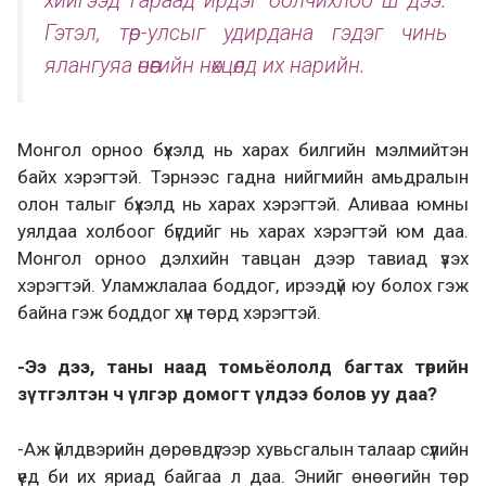
Гэтэл, төр-улсыг удирдана гэдэг чинь
ялангуяа өнөөгийн нөхцөлд их нарийн.
Монгол орноо бүхэлд нь харах билгийн мэлмийтэн
байх хэрэгтэй. Тэрнээс гадна нийгмийн амьдралын
олон талыг бүхэлд нь харах хэрэгтэй. Аливаа юмны
уялдаа холбоог бүгдийг нь харах хэрэгтэй юм даа.
Монгол орноо дэлхийн тавцан дээр тавиад үзэх
хэрэгтэй. Уламжлалаа боддог, ирээдүй юу болох гэж
байна гэж боддог хүн төрд хэрэгтэй.
-Ээ дээ, таны наад томьёололд багтах төрийн
зүтгэлтэн ч үлгэр домогт үлдээ болов уу даа?
-Аж үйлдвэрийн дөрөвдүгээр хувьсгалын талаар сүүлийн
үед би их яриад байгаа л даа. Энийг өнөөгийн төр