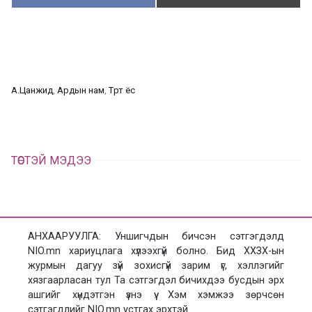
у
в
г
а
э
а
э
л
х
ц
а
А.Цанжид
, 
Ардын нам
, 
Төрт ёс
х
ТӨСТЭЙ МЭДЭЭ
АНХААРУУЛГА: Уншигчдын бичсэн сэтгэгдэлд
NIO.mn хариуцлага хүлээхгүй болно. Бид ХХЗХ-ын
журмын дагуу зүй зохисгүй зарим үг, хэллэгийг
хязгаарласан тул Та сэтгэгдэл бичихдээ бусдын эрх
ашгийг хүндэтгэн үзнэ үү. Хэм хэмжээ зөрчсөн
сэтгэгдлийг NIO.mn устгах эрхтэй.