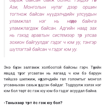
Ази, Монголын нутаг дээр оршин
тогтнож байсан нүүдэлчдийн улсуудын
уламжлал нэг нь нөгөөдөө байнга
уламжлагдаж байсан. Адгийн наад зах
нь гэхэд аравтын системээр төр улсаа
зохион байгуулдаг гэдэг ч юм уу, тэнгэр
шүтлэгтэй байсан ч гэдэг юм уу.
Энэ бүхэн залгамж холбоотой байсны гэрч. Түүхийн
явцад түрэг угсаатан нь яагаад ч юм бэ баруун
тийшээ шилжиж, нүүдэлчдийн гал голомтыг монгол
угсааныхан сахьж үлдсэн байдаг. Тодруулж хэлэх нэг
юм бол төрт ёс гэж юу юм бэ гэдэг асуудал байна.
-Таныхаар төрт ёс гэж юу бол?