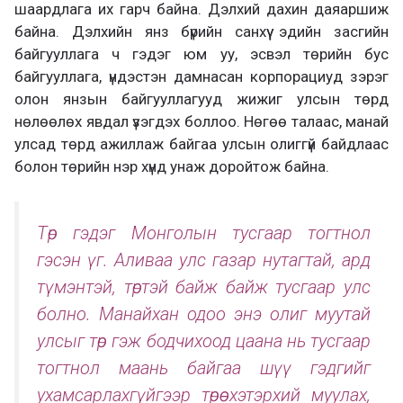
шаардлага их гарч байна. Дэлхий дахин даяаршиж
байна. Дэлхийн янз бүрийн санхүү эдийн засгийн
байгууллага ч гэдэг юм уу, эсвэл төрийн бус
байгууллага, үндэстэн дамнасан корпорациуд зэрэг
олон янзын байгууллагууд жижиг улсын төрд
нөлөөлөх явдал үзэгдэх боллоо. Нөгөө талаас, манай
улсад төрд ажиллаж байгаа улсын олиггүй байдлаас
болон төрийн нэр хүнд унаж доройтож байна.
Төр гэдэг Монголын тусгаар тогтнол
гэсэн үг. Аливаа улс газар нутагтай, ард
түмэнтэй, төртэй байж байж тусгаар улс
болно. Манайхан одоо энэ олиг муутай
улсыг төр гэж бодчихоод цаана нь тусгаар
тогтнол маань байгаа шүү гэдгийг
ухамсарлахгүйгээр төрөө хэтэрхий муулах,