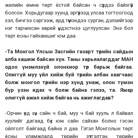
жилийн өмнө төрт ёстой байсан ч сүүлдээ байхгүй
болсон. Хорьдугаар зуунд эргүүлээд улсаа тогтоогоод
хэл, бичгээ сэргээж, ард түмэндээ сурган, дэлхийгээр
нэг тарчихсан еврей үндэстнээ цуглуулсан. Энэ бол
төрт ёсны гайхамшиг юм даа.
-Та Монгол Улсын Засгийн газарт төрийн сайдын
алба хашиж байсан хүн. Таны харьяалагддаг МАН
одоо үнэмлэхүй олонхиор төр барьж байгаа.
Олиггүй муу үйл хийж буй төрийн албан хаагчаас
болж монгол төрийн нэр хүнд унаж, олон түмэн
бүр үзэн ядах ч болж байна гэлээ, та. Ямар
олиггүй ажил хийж байгаа нь ажиглагдав?
-Орчин үед хүн сайн ч бай, муу ч бай хууль л байвал
хуулийг дагаад бүх юм сайн сайхан болно гэсэн
ойлголт байгаад байна л даа. Гэтэл Монголын төрт
ёсны уламжлалд төрийн зүтгэлтэн, төрийн