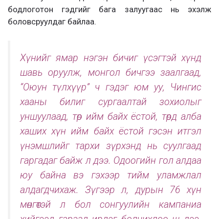
бодлоготон гэдгийг бага залуугаас нь эхэлж
боловсруулдаг байлаа.
Хүнийг ямар нэгэн бичиг үсэгтэй хүнд
шавь оруулж, монгол бичгээ заалгаад,
“Оюун түлхүүр” ч гэдэг юм уу, Чингис
хааны билиг сургаалтай зохиолыг
уншуулаад, төр ийм байх ёстой, төрд алба
хаших хүн ийм байх ёстой гэсэн итгэл
үнэмшлийг тархи зүрхэнд нь суулгаад
гаргадаг байж л дээ. Одоогийн гол алдаа
юу байна вэ гэхээр тийм уламжлал
алдагдчихаж. Зүгээр л, дурын 76 хүн
мөнгөтэй л бол сонгуулийн кампаниа
хийгээд гараад ирдэг болчихлоо ш дээ.