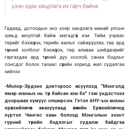
үзэн ядах хандлага их гарч байна.
Гадаад, дотоодын энэ хоёр хандлага манай улсын
хувьд аюултай байж магадгүй юм. Тийм учраас
төрийг бэхжүүлэх, төрийн ажлыг сайжруулах, төр ард
түмний холбоог бэхжүүлэх, төр аливаа шийдвэрийг
гаргахдаа ард түмний дуу хоолой, санаа бодлыг
сонсдог болох талаас сүүлийн хориод жил судалгаа
хийлээ.
-Молор-Эрдэнэ доктороос өгсүүлээд “Монголд
ямар юмных нь төр байсан юм бэ” гэж үндэстнээ
дооршаах хүмүүс олширсон. Гэтэл АНУ-ын анхны
ерөнхийлөгчөөс авахуулаад өнөөгийн Ерөнхийлөгчид
хүртэл Чингис хаан болоод Монголын эзэнт
гүрний төрийн бодлогыг судалж байдгаа