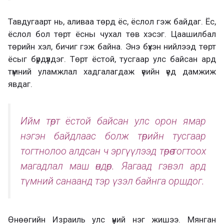
Тавдугаарт нь, аливаа төрд ёс, ёслол гэж байдаг. Ёс,
ёслол бол төрт ёсны чухал төв хэсэг. Цаашилбал
төрийн хэл, бичиг гэж байна. Энэ бүхэн нийлээд төрт
ёсыг бүрдүүлдэг. Төрт ёстой, тусгаар улс байсан ард
түмний уламжлал хадгалагдаж үеийн үед дамжиж
явдаг.
Ийм төрт ёстой байсан улс орон ямар
нэгэн байдлаас болж төрийн тусгаар
тогтнолоо алдсан ч эргүүлээд төрөө тогтоох
магадлал маш өндөр. Яагаад гэвэл ард
түмний санаанд тэр үзэл байнга оршдог.
Өнөөгийн Израиль улс үүний нэг жишээ. Мянган