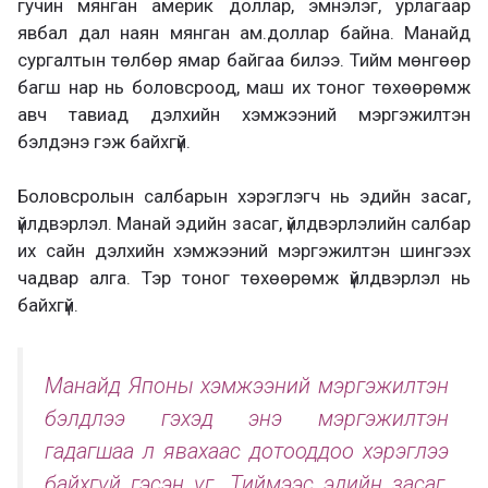
гучин мянган америк доллар, эмнэлэг, урлагаар
явбал дал наян мянган ам.доллар байна. Манайд
сургалтын төлбөр ямар байгаа билээ. Тийм мөнгөөр
багш нар нь боловсроод, маш их тоног төхөөрөмж
авч тавиад дэлхийн хэмжээний мэргэжилтэн
бэлдэнэ гэж байхгүй.
Боловсролын салбарын хэрэглэгч нь эдийн засаг,
үйлдвэрлэл. Манай эдийн засаг, үйлдвэрлэлийн салбар
их сайн дэлхийн хэмжээний мэргэжилтэн шингээх
чадвар алга. Тэр тоног төхөөрөмж үйлдвэрлэл нь
байхгүй.
Манайд Японы хэмжээний мэргэжилтэн
бэлдлээ гэхэд энэ мэргэжилтэн
гадагшаа л явахаас дотооддоо хэрэглээ
байхгүй гэсэн үг. Тиймээс эдийн засаг,