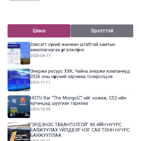
Шинэ
Эрэлттэй
Зэвсэгт хүчний жанжин штабтай хамтын
ажиллагаагаа үргэлжлүүлнэ
2026-04-17
Энержи ресурс ХХК, Чайна энержи компаниуд
2026 оны нүүрсний зарчмаа тохиролцов
2025-11-11
HOTU баг “The MongolZ”-ийг хожиж, CS2-ийн
ертөнцөд шуугиан тарилаа
2025-10-05
“ЭРДЭНЭС ТАВАНТОЛГОЙ” ХК-ИЙН НҮҮРС
БАЯЖУУЛАХ ҮЙЛДВЭР НЭГ САЯ ТОНН НҮҮРС
БАЯЖУУЛЛАА