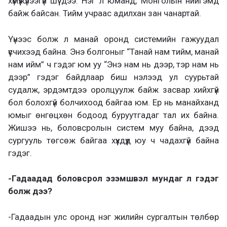
хүмүүжүүлээгүй шүү дээ. Нэг л юманд, Монголын нийгэмд
байж байсан. Тийм учраас адилхан зан чанартай.
Үүнээс болж л манай оронд системийн гажуудал
үүсчихээд байна. Энэ болгоныг “Танай нам тийм, манай
нам ийм” ч гэдэг юм уу “Энэ нам нь дээр, тэр нам нь
дээр” гэдэг байдлаар биш нэлээд ул суурьтай
судалж, эрдэмтдээ оролцуулж байж засвар хийхгүй
бол болохгүй болчихоод байгаа юм. Ер нь манайханд
юмыг өнгөцхөн бодоод буруутгадаг тал их байна.
Жишээ нь, боловсролын систем муу байна, дээд
сургууль төгсөж байгаа хүүхдүүд юу ч чадахгүй байна
гэдэг.
-Гадаадад боловсрол эзэмшвэл мундаг л гэдэг
болж дээ?
-Гадаадын улс оронд нэг жилийн сургалтын төлбөр