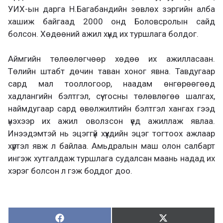
УИХ-ын дарга Н.Багабандийн зөвлөх зэргийн алба
хашиж байгаад 2000 онд Боловсролын сайд
болсон. Хөдөөний ажил хүнд их туршлага болдог.
Аймгийн төлөөлөгчөөр хөдөө их ажилласаан.
Төлийн штабт дөчин таван хоног явна. Тавдугаар
сард мал тооллогоор, наадам өнгөрөөгөөд
хадлангийн бэлтгэл, сүү-тосны төлөвлөгөө шалгах,
наймдугаар сард өвөлжилтийн бэлтгэл хангах гээд
үнэхээр их ажил оволзсон үед ажиллаж явлаа.
Инээдэмтэй нь эцэггүй хүүхдийн эцэг тогтоох ажлаар
хүртэл явж л байлаа. Амьдралын маш олон салбарт
ингэж хутгалдаж туршлага судалсан маань надад их
хэрэг болсон л гэж боддог доо.
Хуваалцах:
Түгээх:
Х
Т