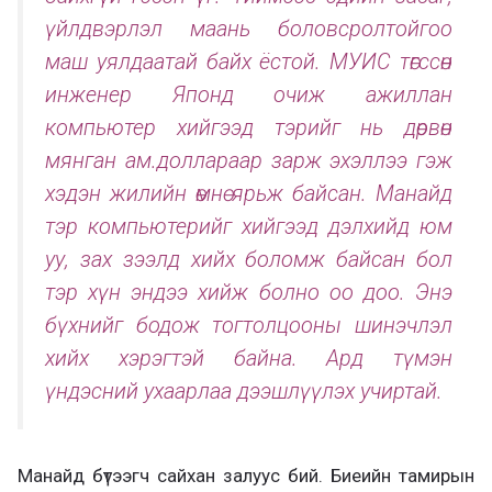
үйлдвэрлэл маань боловсролтойгоо
маш уялдаатай байх ёстой. МУИС төгссөн
инженер Японд очиж ажиллан
компьютер хийгээд тэрийг нь дөрвөн
мянган ам.доллараар зарж эхэллээ гэж
хэдэн жилийн өмнө ярьж байсан. Манайд
тэр компьютерийг хийгээд дэлхийд юм
уу, зах зээлд хийх боломж байсан бол
тэр хүн эндээ хийж болно оо доо. Энэ
бүхнийг бодож тогтолцооны шинэчлэл
хийх хэрэгтэй байна. Ард түмэн
үндэсний ухаарлаа дээшлүүлэх учиртай.
Манайд бүтээгч сайхан залуус бий. Биеийн тамирын