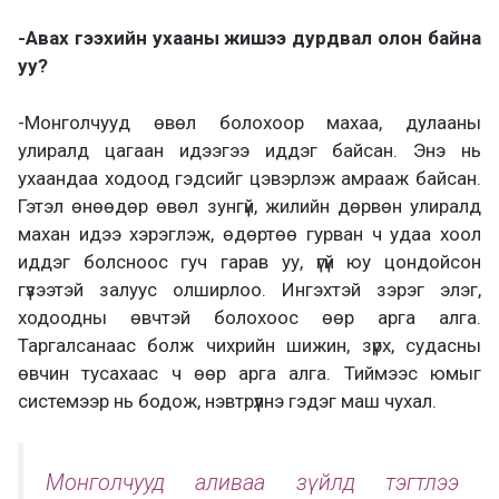
-Авах гээхийн ухааны жишээ дурдвал олон байна
уу?
-Монголчууд өвөл болохоор махаа, дулааны
улиралд цагаан идээгээ иддэг байсан. Энэ нь
ухаандаа ходоод гэдсийг цэвэрлэж амрааж байсан.
Гэтэл өнөөдөр өвөл зунгүй, жилийн дөрвөн улиралд
махан идээ хэрэглэж, өдөртөө гурван ч удаа хоол
иддэг болсноос гуч гарав уу, үгүй юу цондойсон
гүзээтэй залуус олширлоо. Ингэхтэй зэрэг элэг,
ходоодны өвчтэй болохоос өөр арга алга.
Таргалсанаас болж чихрийн шижин, зүрх, судасны
өвчин тусахаас ч өөр арга алга. Тиймээс юмыг
системээр нь бодож, нэвтрүүлнэ гэдэг маш чухал.
Монголчууд аливаа зүйлд тэгтлээ