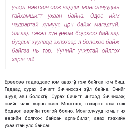
учирт нэвтэрч орж чаддаг монголчуудын
гайхамшигт ухаан байна. Одоо ийм
чадвартай хүмүүс цөөрч байж магадгүй.
Яагаад гэвэл хүн өөрөө юм бодохоо байгаад
бусдыг хуулаад эхлэхээр л болохоо байж
байгаа нь тэр. Үүнийг учиртай ойлгох
хэрэгтэй.
Ерөөсөө гадаадаас юм авахгүй гэж байгаа юм биш.
Гадаад сурах бичигт биччихсэн зүйл байна. Энийг
шууд авч болохгүй. Сурах бичигт ингээд биччихэж,
энийг яаж хэрэглэвэл Монголд тохирох юм гэж
бодвол өөрийн толгой болно. Монголчууд юмыг их
өөрийн болгож байсан арга-билэг, авах гээхийн
ухаантай улс байсан.