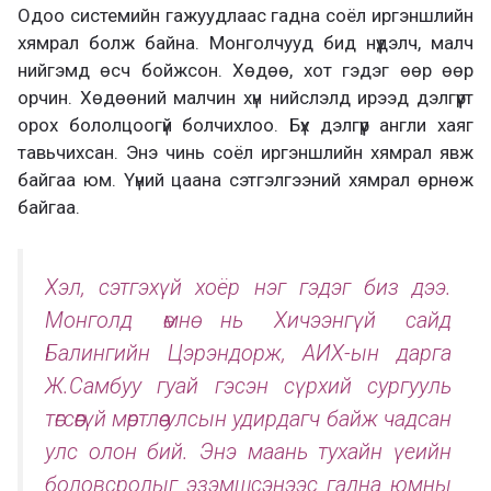
Одоо системийн гажуудлаас гадна соёл иргэншлийн
хямрал болж байна. Монголчууд бид нүүдэлч, малч
нийгэмд өсч бойжсон. Хөдөө, хот гэдэг өөр өөр
орчин. Хөдөөний малчин хүн нийслэлд ирээд дэлгүүрт
орох бололцоогүй болчихлоо. Бүх дэлгүүр англи хаяг
тавьчихсан. Энэ чинь соёл иргэншлийн хямрал явж
байгаа юм. Үүний цаана сэтгэлгээний хямрал өрнөж
байгаа.
Хэл, сэтгэхүй хоёр нэг гэдэг биз дээ.
Монголд өмнө нь Хичээнгүй сайд
Балингийн Цэрэндорж, АИХ-ын дарга
Ж.Самбуу гуай гэсэн сүрхий сургууль
төгсөөгүй мөртлөө улсын удирдагч байж чадсан
улс олон бий. Энэ маань тухайн үеийн
боловсролыг эзэмшсэнээс гадна юмны