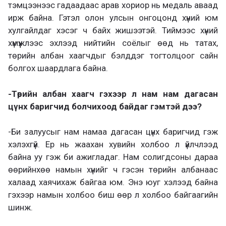
тэмцээнээс гадаадаас арав хориор нь медаль аваад
ирж байна. Гэтэл олон улсын онгоцонд хүний юм
хулгайлдаг хэсэг ч байх жишээтэй. Тиймээс хүний
хүмүүжлээс эхлээд нийтийн соёлыг өөд нь татах,
төрийн албан хаагчдыг бэлддэг тогтолцоог сайн
болгох шаардлага байна.
-Төрийн албан хаагч гэхээр л нам нам дагасан
цүнх баригчид болчихоод байдаг гэмтэй дээ?
-Би залуусыг нам намаа дагасан цүнх баригчид гэж
хэлэхгүй. Ер нь жаахан хувийн холбоо л үйлчлээд
байна уу гэж би ажигладаг. Нам солигдсоны дараа
өөрийнхөө намын хүнийг ч гэсэн төрийн албанаас
халаад хаячихаж байгаа юм. Энэ юуг хэлээд байна
гэхээр намын холбоо биш өөр л холбоо байгаагийн
шинж.