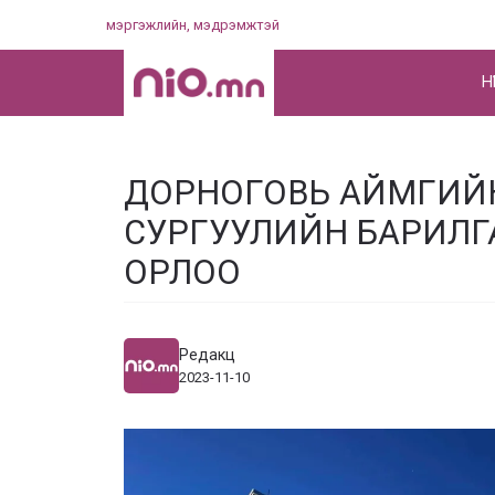
Skip
мэргэжлийн, мэдрэмжтэй
to
content
НҮ
ДОРНОГОВЬ АЙМГИЙ
СУРГУУЛИЙН БАРИЛГ
ОРЛОО
Редакц
2023-11-10