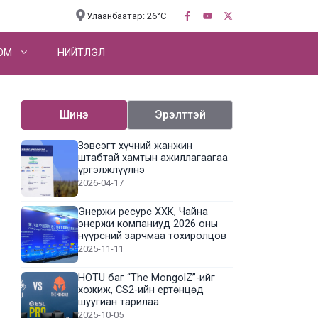
Улаанбаатар: 26°C
OM
НИЙТЛЭЛ
Шинэ
Эрэлттэй
Зэвсэгт хүчний жанжин
штабтай хамтын ажиллагаагаа
үргэлжлүүлнэ
2026-04-17
Энержи ресурс ХХК, Чайна
энержи компаниуд 2026 оны
нүүрсний зарчмаа тохиролцов
2025-11-11
HOTU баг “The MongolZ”-ийг
хожиж, CS2-ийн ертөнцөд
шуугиан тарилаа
2025-10-05