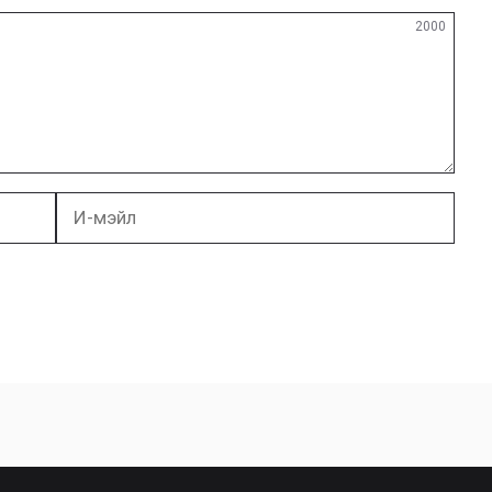
2000
И-
мэйл