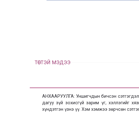
ТӨСТЭЙ МЭДЭЭ
АНХААРУУЛГА: Уншигчдын бичсэн сэтгэгдэлд
дагуу зүй зохисгүй зарим үг, хэллэгийг х
хүндэтгэн үзнэ үү. Хэм хэмжээ зөрчсөн сэтгэ