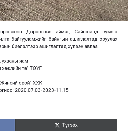
р хэрэгжсэн Дорноговь аймаг, Сайншанд сумын
рилга байгууламжийг байнгын ашиглалтад оруулах
врын биелэлтээр ашиглалтад хүлээн авлаа.
х ухааны яам
хөгжлийн төв” ТӨҮГ
 “Жинсий орой” ХХК
 огноо: 2020.07.03-2023-11.15
Түгээх:
Түгээх