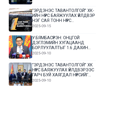
“ЭРДЭНЭС ТАВАНТОЛГОЙ” ХК-
ИЙН НҮҮРС БАЯЖУУЛАХ ҮЙЛДВЭР
НЭГ САЯ ТОНН НҮҮРС
БАЯЖУУЛЛАА
2025-09-15
У.БЯМБАСҮРЭН: ОНЦГОЙ
ДЭГЛЭМИЙН ХУГАЦААНД
БОРЛУУЛАЛТЫГ 1.6 ДАХИН
НЭМЭГДҮҮЛЭВ
2025-09-10
“ЭРДЭНЭС ТАВАНТОЛГОЙ” ХК
НҮҮРС БАЯЖУУЛАХ ҮЙЛДВЭРЭЭС
ГАРЧ БУЙ ХАЯГДАЛ НҮҮРСИЙГ
ДАХИН БОЛОВСРУУЛНА
2025-09-10
Л.Гүндалай: Дүр эсгэсэн худал
хуурмагтай эвлэрч чаддаггүй
нь миний алдаа байж магадгүй
2025-09-05
ЦОГТЦЭЦИЙ СУМЫН ЦАГААН-
ОВОО, СИЙРСТ БАГИЙН
ИРГЭДИЙН ТӨЛӨӨЛӨЛ НҮҮРС