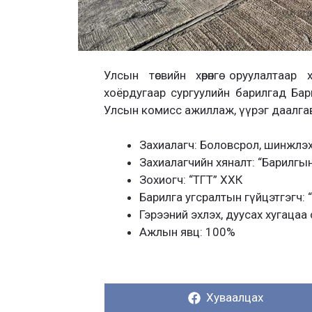
Улсын төсвийн хөрөнгө оруулалтаа
хоёрдугаар сургуулийн барилгад Ба
Улсын комисс ажиллаж, үүрэг даалга
Захиалагч: Боловсрол, шинжлэ
Захиалагчийн хяналт: “Барилгын 
Зохиогч: “ТГТ” ХХК
Барилга угсралтын гүйцэтгэгч:
Гэрээний эхлэх, дуусах хугацаа
Ажлын явц: 100%
Хуваалцах:
Хуваалцах