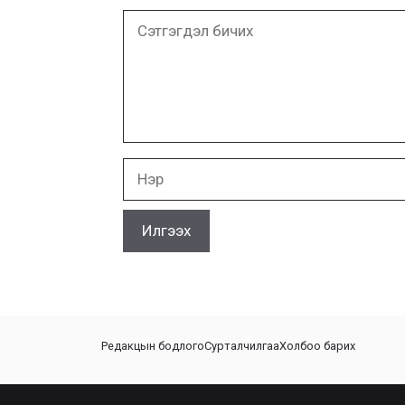
Сэтгэгдэл
бичих
Нэр
Редакцын бодлого
Сурталчилгаа
Холбоо барих