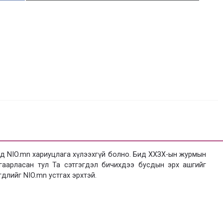
 NIO.mn хариуцлага хүлээхгүй болно. Бид ХХЗХ-ын журмын
язгаарласан тул Та сэтгэгдэл бичихдээ бусдын эрх ашгийг
гдлийг NIO.mn устгах эрхтэй.