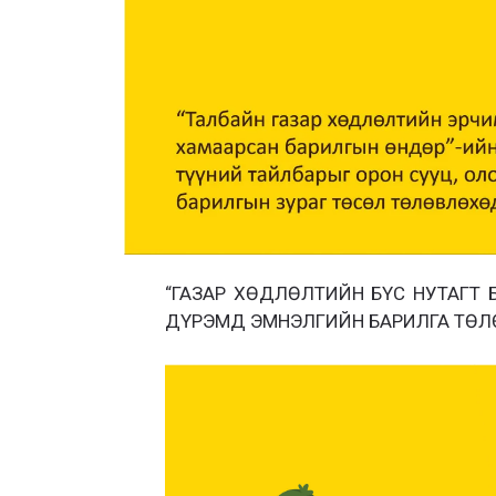
“ГАЗАР ХӨДЛӨЛТИЙН БҮС НУТАГТ Б
ДҮРЭМД ЭМНЭЛГИЙН БАРИЛГА ТӨЛ