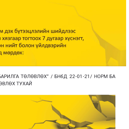
АРИЛГА ТӨЛӨВЛӨХ” / БНбД 22-01-21/ НОРМ БА
ӨВЛӨХ ТУХАЙ