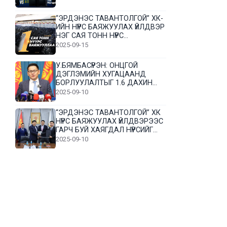
“ЭРДЭНЭС ТАВАНТОЛГОЙ” ХК-
ИЙН НҮҮРС БАЯЖУУЛАХ ҮЙЛДВЭР
НЭГ САЯ ТОНН НҮҮРС
БАЯЖУУЛЛАА
2025-09-15
У.БЯМБАСҮРЭН: ОНЦГОЙ
ДЭГЛЭМИЙН ХУГАЦААНД
БОРЛУУЛАЛТЫГ 1.6 ДАХИН
НЭМЭГДҮҮЛЭВ
2025-09-10
“ЭРДЭНЭС ТАВАНТОЛГОЙ” ХК
НҮҮРС БАЯЖУУЛАХ ҮЙЛДВЭРЭЭС
ГАРЧ БУЙ ХАЯГДАЛ НҮҮРСИЙГ
ДАХИН БОЛОВСРУУЛНА
2025-09-10
Л.Гүндалай: Дүр эсгэсэн худал
хуурмагтай эвлэрч чаддаггүй
нь миний алдаа байж магадгүй
2025-09-05
ЦОГТЦЭЦИЙ СУМЫН ЦАГААН-
ОВОО, СИЙРСТ БАГИЙН
ИРГЭДИЙН ТӨЛӨӨЛӨЛ НҮҮРС