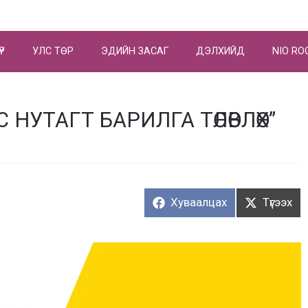
ҮР
УЛС ТӨР
ЭДИЙН ЗАСАГ
ДЭЛХИЙД
NIO RO
С НУТАГТ БАРИЛГА ТӨЛӨВЛӨХ”
Хуваалцах:
Түгээх:
Хуваалцах
Түгээх