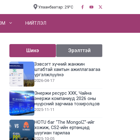
Улаанбаатар: 29°C
OM
НИЙТЛЭЛ
Шинэ
Эрэлттэй
Зэвсэгт хүчний жанжин
штабтай хамтын ажиллагаагаа
үргэлжлүүлнэ
2026-04-17
Энержи ресурс ХХК, Чайна
энержи компаниуд 2026 оны
нүүрсний зарчмаа тохиролцов
2025-11-11
HOTU баг “The MongolZ”-ийг
хожиж, CS2-ийн ертөнцөд
шуугиан тарилаа
2025-10-05