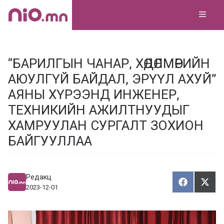
Skip
MEN
to
content
“БАРИЛГЫН ЧАНАР, ХӨДӨЛМӨРИЙН
АЮУЛГҮЙ БАЙДАЛ, ЭРҮҮЛ АХУЙ”
АЯНЫ ХҮРЭЭНД ИНЖЕНЕР,
ТЕХНИКИЙН АЖИЛТНУУДЫГ
ХАМРУУЛАН СУРГАЛТ ЗОХИОН
БАЙГУУЛЛАА
Редакц
Хуваалца
Түг
Х
Т
2023-12-01
у
ү
в
г
а
э
а
э