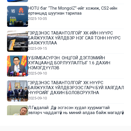
HOTU баг “The MongolZ”-ийг хожиж, CS2-ийн
ертөнцөд шуугиан тарилаа
2025-10-05
“ЭРДЭНЭС ТАВАНТОЛГОЙ” ХК-ИЙН НҮҮРС
БАЯЖУУЛАХ ҮЙЛДВЭР НЭГ САЯ ТОНН НҮҮРС
БАЯЖУУЛЛАА
2025-09-15
У.БЯМБАСҮРЭН: ОНЦГОЙ ДЭГЛЭМИЙН
ХУГАЦААНД БОРЛУУЛАЛТЫГ 1.6 ДАХИН
НЭМЭГДҮҮЛЭВ
2025-09-10
“ЭРДЭНЭС ТАВАНТОЛГОЙ” ХК НҮҮРС
БАЯЖУУЛАХ ҮЙЛДВЭРЭЭС ГАРЧ БУЙ ХАЯГДАЛ
НҮҮРСИЙГ ДАХИН БОЛОВСРУУЛНА
2025-09-10
Л.Гүндалай: Дүр эсгэсэн худал хуурмагтай
эвлэрч чаддаггүй нь миний алдаа байж магадгүй
2025-09-05