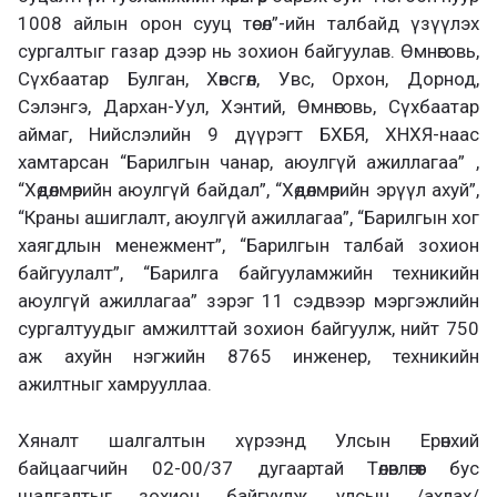
1008 айлын орон сууц төсөл”-ийн талбайд үзүүлэх
сургалтыг газар дээр нь зохион байгуулав. Өмнөговь,
Сүхбаатар Булган, Хөвсгөл, Увс, Орхон, Дорнод,
Сэлэнгэ, Дархан-Уул, Хэнтий, Өмнөговь, Сүхбаатар
аймаг, Нийслэлийн 9 дүүрэгт БХБЯ, ХНХЯ-наас
хамтарсан “Барилгын чанар, аюулгүй ажиллагаа” ,
“Хөдөлмөрийн аюулгүй байдал”, “Хөдөлмөрийн эрүүл ахуй”,
“Краны ашиглалт, аюулгүй ажиллагаа”, “Барилгын хог
хаягдлын менежмент”, “Барилгын талбай зохион
байгуулалт”, “Барилга байгууламжийн техникийн
аюулгүй ажиллагаа” зэрэг 11 сэдвээр мэргэжлийн
сургалтуудыг амжилттай зохион байгуулж, нийт 750
аж ахуйн нэгжийн 8765 инженер, техникийн
ажилтныг хамрууллаа.
Хяналт шалгалтын хүрээнд Улсын Ерөнхий
байцаагчийн 02-00/37 дугаартай Төлөвлөгөөт бус
шалгалтыг зохион байгуулж, улсын /ахлах/