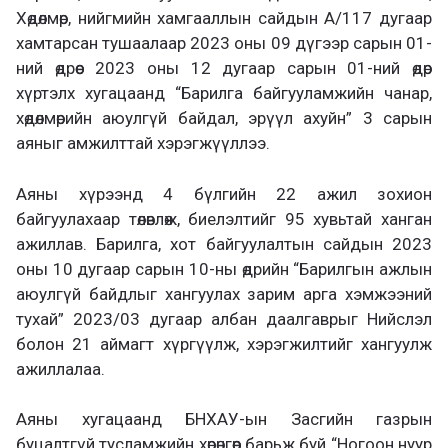
Хөдөлмөр, нийгмийн хамгааллын сайдын А/117 дугаар
хамтарсан тушаалаар 2023 оны 09 дүгээр сарын 01-
ний өдрөөс 2023 оны 12 дугаар сарын 01-ний өдөр
хүртэлх хугацаанд “Барилга байгууламжийн чанар,
хөдөлмөрийн аюулгүй байдал, эрүүл ахуйн” 3 сарын
аяныг амжилттай хэрэгжүүллээ.
Аяны хүрээнд 4 бүлгийн 22 ажил зохион
байгуулахаар төлөвлөж, биелэлтийг 95 хувьтай ханган
ажиллав. Барилга, хот байгуулалтын сайдын 2023
оны 10 дугаар сарын 10-ны өдрийн “Барилгын ажлын
аюулгүй байдлыг хангуулах зарим арга хэмжээний
тухай” 2023/03 дугаар албан даалгаврыг Нийслэл
болон 21 аймагт хүргүүлж, хэрэгжилтийг хангуулж
ажиллалаа.
Аяны хугацаанд БНХАУ-ын Засгийн газрын
буцалтгүй тусламжийн хөрөнгөөр барьж буй “Ногоон нуур