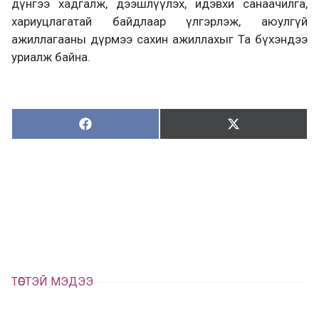
дүнгээ хадгалж, дээшлүүлэх, идэвхи санаачилга,
хариуцлагатай байдлаар үлгэрлэж, аюулгүй
ажиллагааны дүрмээ сахин ажиллахыг Та бүхэндээ
уриалж байна.
Хуваалцах:
Түгээх:
Х
Т
у
ү
в
г
а
э
а
э
л
х
ц
а
х
ТӨСТЭЙ МЭДЭЭ