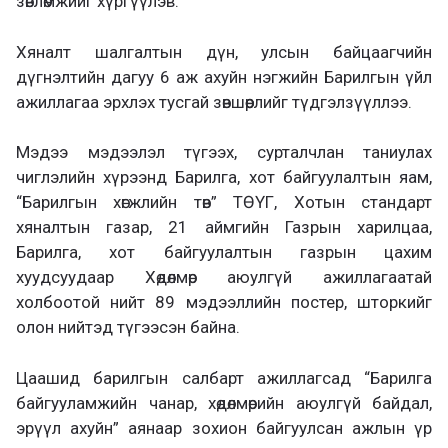
зөвлөмжийг хүргүүлэв.
Хяналт шалгалтын дүн, улсын байцаагчийн
дүгнэлтийн дагуу 6 аж ахуйн нэгжийн Барилгын үйл
ажиллагаа эрхлэх тусгай зөвшөөрлийг түдгэлзүүллээ.
Мэдээ мэдээлэл түгээх, сурталчлан таниулах
чиглэлийн хүрээнд Барилга, хот байгуулалтын яам,
“Барилгын хөгжлийн төв” ТӨҮГ, Хотын стандарт
хяналтын газар, 21 аймгийн Газрын харилцаа,
Барилга, хот байгуулалтын газрын цахим
хуудсуудаар Хөдөлмөр аюулгүй ажиллагаатай
холбоотой нийт 89 мэдээллийн постер, шторкийг
олон нийтэд түгээсэн байна.
Цаашид барилгын салбарт ажиллагсад “Барилга
байгууламжийн чанар, хөдөлмөрийн аюулгүй байдал,
эрүүл ахуйн” аянаар зохион байгуулсан ажлын үр