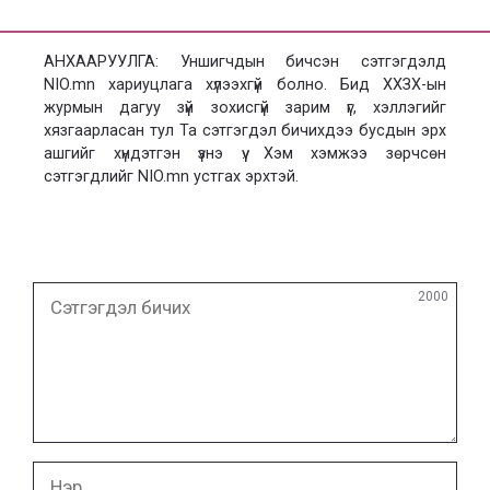
АНХААРУУЛГА: Уншигчдын бичсэн сэтгэгдэлд
NIO.mn хариуцлага хүлээхгүй болно. Бид ХХЗХ-ын
журмын дагуу зүй зохисгүй зарим үг, хэллэгийг
хязгаарласан тул Та сэтгэгдэл бичихдээ бусдын эрх
ашгийг хүндэтгэн үзнэ үү. Хэм хэмжээ зөрчсөн
сэтгэгдлийг NIO.mn устгах эрхтэй.
Сэтгэгдэл
2000
бичих
Нэр