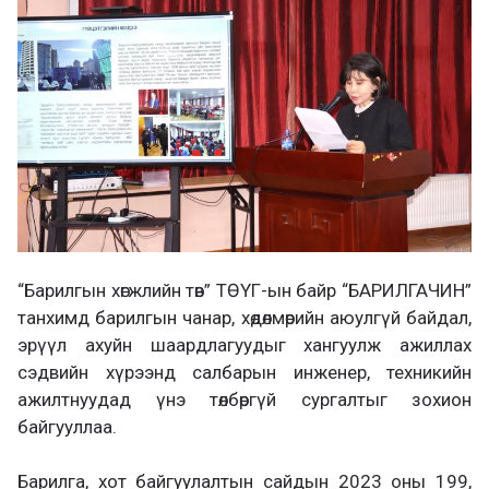
л
х
ц
а
х
“Барилгын хөгжлийн төв” ТӨҮГ-ын байр “БАРИЛГАЧИН”
танхимд барилгын чанар, хөдөлмөрийн аюулгүй байдал,
эрүүл ахуйн шаардлагуудыг хангуулж ажиллах
сэдвийн хүрээнд салбарын инженер, техникийн
ажилтнуудад үнэ төлбөргүй сургалтыг зохион
байгууллаа.
Барилга, хот байгуулалтын сайдын 2023 оны 199,