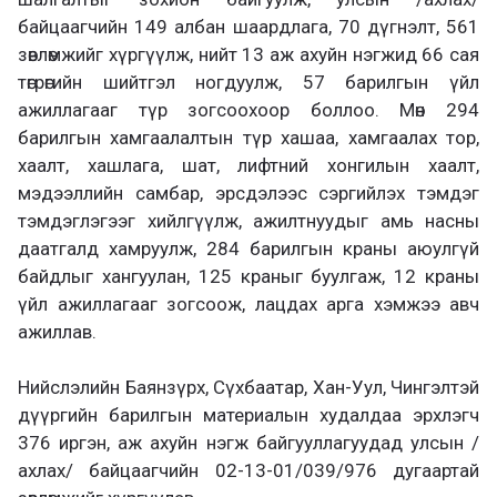
байцаагчийн 149 албан шаардлага, 70 дүгнэлт, 561
зөвлөмжийг хүргүүлж, нийт 13 аж ахуйн нэгжид 66 сая
төгрөгийн шийтгэл ногдуулж, 57 барилгын үйл
ажиллагааг түр зогсоохоор боллоо. Мөн 294
барилгын хамгаалалтын түр хашаа, хамгаалах тор,
хаалт, хашлага, шат, лифтний хонгилын хаалт,
мэдээллийн самбар, эрсдэлээс сэргийлэх тэмдэг
тэмдэглэгээг хийлгүүлж, ажилтнуудыг амь насны
даатгалд хамруулж, 284 барилгын краны аюулгүй
байдлыг хангуулан, 125 краныг буулгаж, 12 краны
үйл ажиллагааг зогсоож, лацдах арга хэмжээ авч
ажиллав.
Нийслэлийн Баянзүрх, Сүхбаатар, Хан-Уул, Чингэлтэй
дүүргийн барилгын материалын худалдаа эрхлэгч
376 иргэн, аж ахуйн нэгж байгууллагуудад улсын /
ахлах/ байцаагчийн 02-13-01/039/976 дугаартай