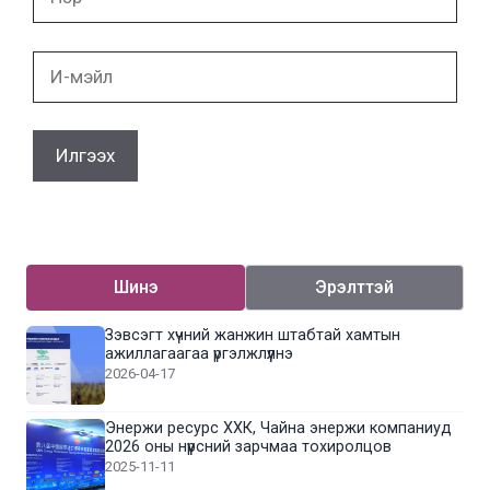
И-
мэйл
Шинэ
Эрэлттэй
Зэвсэгт хүчний жанжин штабтай хамтын
ажиллагаагаа үргэлжлүүлнэ
2026-04-17
Энержи ресурс ХХК, Чайна энержи компаниуд
2026 оны нүүрсний зарчмаа тохиролцов
2025-11-11