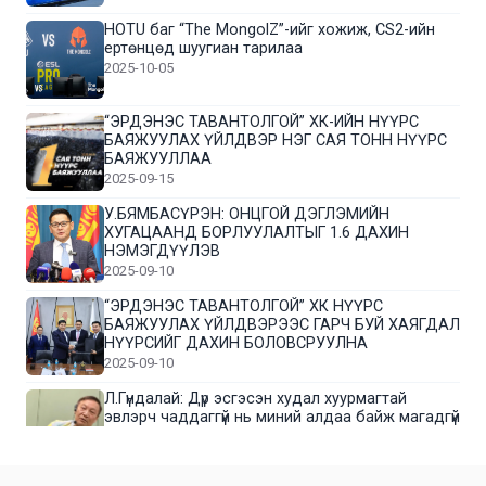
HOTU баг “The MongolZ”-ийг хожиж, CS2-ийн
ертөнцөд шуугиан тарилаа
2025-10-05
“ЭРДЭНЭС ТАВАНТОЛГОЙ” ХК-ИЙН НҮҮРС
БАЯЖУУЛАХ ҮЙЛДВЭР НЭГ САЯ ТОНН НҮҮРС
БАЯЖУУЛЛАА
2025-09-15
У.БЯМБАСҮРЭН: ОНЦГОЙ ДЭГЛЭМИЙН
ХУГАЦААНД БОРЛУУЛАЛТЫГ 1.6 ДАХИН
НЭМЭГДҮҮЛЭВ
2025-09-10
“ЭРДЭНЭС ТАВАНТОЛГОЙ” ХК НҮҮРС
БАЯЖУУЛАХ ҮЙЛДВЭРЭЭС ГАРЧ БУЙ ХАЯГДАЛ
НҮҮРСИЙГ ДАХИН БОЛОВСРУУЛНА
2025-09-10
Л.Гүндалай: Дүр эсгэсэн худал хуурмагтай
эвлэрч чаддаггүй нь миний алдаа байж магадгүй
2025-09-05