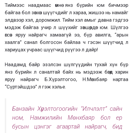
Тиймээс наадмаас өмнө янз бүрийн юм бичмээр
байгаа бол зөвхөн шүүгчдийг л хараа, жишээ нь намайг
элдвээр хэл, доромжил. Тийм хэл амыг давна гэдгээ
мэдэж байгаа учир л шүүхийг зөвшөөрдөг юм. Шүлгээ
өгсөн яруу найрагч хамаагүй ээ, бүр авилга, “арын
хаалга” санал болгосон байлаа ч гэсэн шүүгчид л
хариуцах учраас шүүгчид рүүгээ л дайр!
Наадамд байр эзэлсэн шүлгүүдийн тухай хүн бүр
янз бүрийн л саналтай байх нь мэдээж бөгөөд харин
яруу найрагч Б.Хүрэлтогоо, Н.Мөнхбаяр нартаа
“Сүртэйшдээ” л гэж хэлье.
Банзайн Хүрэлтогоогийн “Илчлэлт” сайн
ном, Намжилийн Мөнхбаяр бол ер
бусын цэнгэг агаартай найрагч, бид