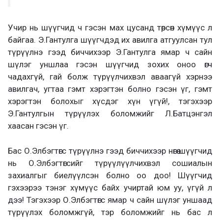
Учир нь шүүгчид ч гэсэн мах цусанд төрсөн хүмүүс л
байгаа. Э.Гантулга шүүгчдэд их авилга атгуулсан тул
түрүүлнэ гээд биччихээр Э.Гантулга ямар ч сайн
шүлэг уншлаа гэсэн шүүгчид зохих оноо өгч
чадахгүй, гай болж түрүүлчихвэл аваагүй хэрнээ
авилгач, угтаа гэмт хэрэгтэн болно гэсэн үг, гэмт
хэрэгтэн болохыг хүсдэг хүн үгүй!, тэгэхээр
Э.Гантулгын түрүүлэх боломжийг Л.Батцэнгэл
хаасан гэсэн үг.
Бас О.Элбэгтөгс түрүүлнэ гээд биччихээр нөгөө шүүгчид
нь О.Элбэгтөгсийг түрүүлүүлчихвэл сошиалын
захиалгыг биелүүлсэн болно оо доо! Шүүгчид
гэхээрээ тэнэг хүмүүс байх учиртай юм уу, үгүй л
дээ! Тэгэхээр О.Элбэгтөгс ямар ч сайн шүлэг уншаад
түрүүлэх боломжгүй, тэр боломжийг нь бас л