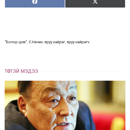
Хуваалцах:
Түгээх:
Х
Т
у
ү
в
г
а
э
а
э
л
х
ц
а
"Болор цом"
, 
С.Начин
, 
яруу найраг
, 
яруу найрагч
х
ТӨСТЭЙ МЭДЭЭ