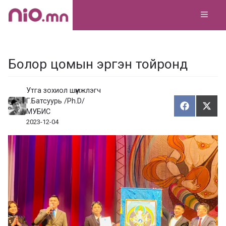
Skip
MEN
to
content
Болор цомын эргэн тойронд
Утга зохиол шүүмжлэгч
Г.Батсуурь /Ph.D/
Хуваалца
Түг
Х
Т
МУБИС
у
ү
2023-12-04
в
г
а
э
а
э
л
х
ц
а
х