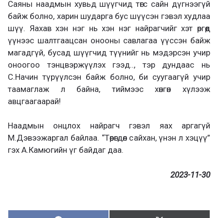
Саяны наадмын хувьд шүүгчид төгс сайн дүгнээгүй
байж болно, харин шударга бус шүүсэн гэвэл худлаа
шүү. Яахав хэн нэг нь хэн нэг найрагчийг хэт өргөөд
үүнээс шалтгаацсан онооны савлагаа үүссэн байж
магадгүй, бусад шүүгчид түүнийг нь мэдэрсэн учир
оноогоо тэнцвэржүүлэх гээд.., тэр дундаас нь
С.Начин түрүүлсэн байж болно, би суугаагүй учир
таамаглаж л байна, тиймээс хөнгөн хүлээж
авцгаагаарай!
Наадмын онцлох найрагч гэвэл яах аргагүй
М.Дэвээжаргал байлаа. “Төөрөгдөл сайхан, үнэн л хэцүү”
гэх А.Камюгийн үг байдаг даа.
2023-11-30