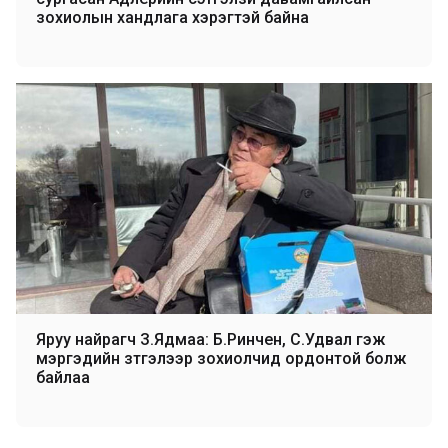
зохиолын хандлага хэрэгтэй байна
Яруу найрагч З.Ядмаа: Б.Ринчен, С.Удвал гэж
мэргэдийн зүтгэлээр зохиолчид ордонтой болж
байлаа