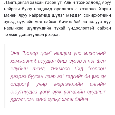
Л.Батцэнгэл хаасан гэсэн үг. Аль ч тохиолдолд яруу
найрагч буюу наадамд оролцогч л хохирно. Харин
манай яруу найрагчид шүлэг мэддэг сонирхогчийн
хувьд сүүлийн үед сайхан бичиж байгаа залуус дүү
нарынхаа шүлгүүдийн тухай үндэслэлтэй сайхан
таамаг дэвшүүлвэл өөр хэрэг.
Энэ “Болор цом” наадам улс үндэстний
хэмжээний асуудал биш, зүгээр л нэг фен
клубын ажил, тиймээс бид “хөрсөн
дээрээ буусан дээр ээ” гэдгийг би үзэх хүн
олдоогүй учир мэргэжлийн ангийн
оюутнуудаа үнэгүй үзүүлж үзэгчдийн суудлыг
дүүргэлцсэн хүний хувьд хэлж байна.