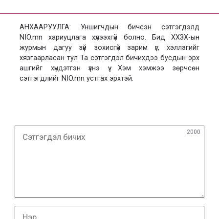
АНХААРУУЛГА: Уншигчдын бичсэн сэтгэгдэлд
NIO.mn хариуцлага хүлээхгүй болно. Бид ХХЗХ-ын
журмын дагуу зүй зохисгүй зарим үг, хэллэгийг
хязгаарласан тул Та сэтгэгдэл бичихдээ бусдын эрх
ашгийг хүндэтгэн үзнэ үү. Хэм хэмжээ зөрчсөн
сэтгэгдлийг NIO.mn устгах эрхтэй.
Сэтгэгдэл
2000
бичих
Нэр