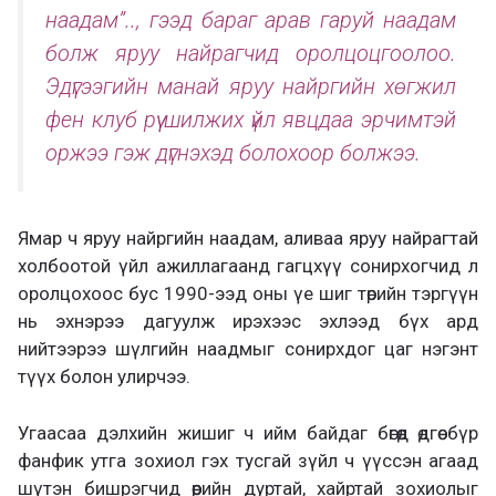
наадам”.., гээд бараг арав гаруй наадам
болж яруу найрагчид оролцоцгоолоо.
Эдүгээгийн манай яруу найргийн хөгжил
фен клуб рүү шилжих үйл явцдаа эрчимтэй
оржээ гэж дүгнэхэд болохоор болжээ.
Ямар ч яруу найргийн наадам, аливаа яруу найрагтай
холбоотой үйл ажиллагаанд гагцхүү сонирхогчид л
оролцохоос бус 1990-ээд оны үе шиг төрийн тэргүүн
нь эхнэрээ дагуулж ирэхээс эхлээд бүх ард
нийтээрээ шүлгийн наадмыг сонирхдог цаг нэгэнт
түүх болон улирчээ.
Угаасаа дэлхийн жишиг ч ийм байдаг бөгөөд өдгөө бүр
фанфик утга зохиол гэх тусгай зүйл ч үүссэн агаад
шүтэн бишрэгчид өөрийн дуртай, хайртай зохиолыг