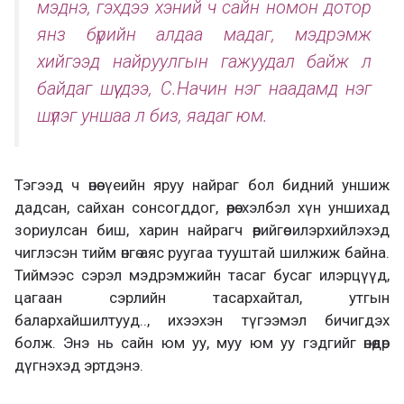
мэднэ, гэхдээ хэний ч сайн номон дотор
янз бүрийн алдаа мадаг, мэдрэмж
хийгээд найруулгын гажуудал байж л
байдаг шүү дээ, С.Начин нэг наадамд нэг
шүлэг уншаа л биз, яадаг юм.
Тэгээд ч өнөө үеийн яруу найраг бол бидний уншиж
дадсан, сайхан сонсогддог, өөрөө хэлбэл хүн уншихад
зориулсан биш, харин найрагч өөрийгөө илэрхийлэхэд
чиглэсэн тийм өнгө аяс руугаа тууштай шилжиж байна.
Тиймээс сэрэл мэдрэмжийн тасаг бусаг илэрцүүд,
цагаан сэрлийн тасархайтал, утгын
балархайшилтууд.., ихээхэн түгээмэл бичигдэх
болж. Энэ нь сайн юм уу, муу юм уу гэдгийг өнөөдөр
дүгнэхэд эртдэнэ.