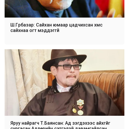
Ш.Гүрбазар: Сайхан юмаар цадчихсан хүмүүс
сайхнаа огт мэддэггүй
Яруу найрагч Т.Баянсан: Ад үзэгдэхээс айхгүйг
сургасан Адлерийн сэтгэлзүй давамгайлсан