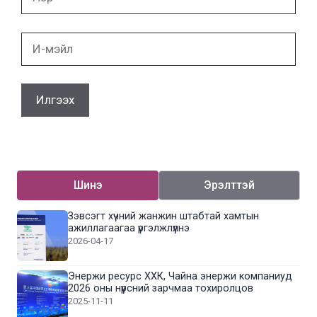
И-
мэйл
Шинэ
Эрэлттэй
Зэвсэгт хүчний жанжин штабтай хамтын
ажиллагаагаа үргэлжлүүлнэ
2026-04-17
Энержи ресурс ХХК, Чайна энержи компаниуд
2026 оны нүүрсний зарчмаа тохиролцов
2025-11-11