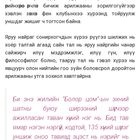
өөрийнхөөрөө өөрчлөн бичиж арилжааны зорилгогүйгээр
хэвлэн зөвхөн фен клубынхээ хүрээнд тойруулж
уншдаг жишиг ч тогтсон байна.
Яруу найраг сонирхогчдын хүрээ рүүгээ шилжих нь
хоёр талтай агаад сайн тал нь яруу найргийн чанар
сайжирч илүү мэдрэмжлэг, илүү гүн, илүү
философилог болно, тааруу тал нь гэвэл хүрээ нь
явцуурч олон нийтийн гоо зүйн боловсрол доройтон
арилжааны утга зохиол хавтгайрна.
Би энэ жилийн “Болор цом”-ын эхний
шатны буюу ширээний шүүгчээр
ажилласан таван хүний нэг нь. Бид тав
ямар нэгэн нэргүй, кодтой, 135 хүний шүлэг
уншиж оноо тавиад эцэст нь нэрийг нь