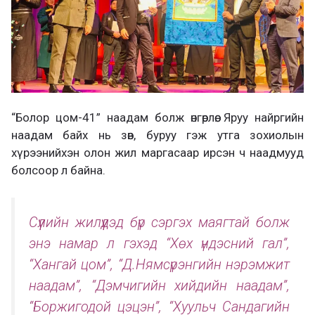
“Болор цом-41” наадам болж өнгөрлөө. Яруу найргийн
наадам байх нь зөв, буруу гэж утга зохиолын
хүрээнийхэн олон жил маргасаар ирсэн ч наадмууд
болсоор л байна.
Сүүлийн жилүүдэд бүр сэргэх маягтай болж
энэ намар л гэхэд “Хөх үндэсний гал”,
“Хангай цом”, “Д.Нямсүрэнгийн нэрэмжит
наадам”, “Дэмчигийн хийдийн наадам”,
“Боржигодой цэцэн”, “Хуульч Сандагийн