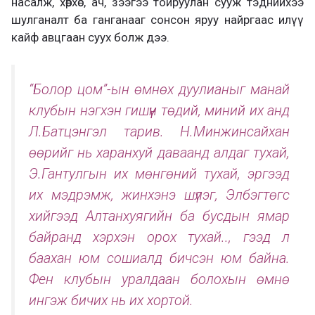
насалж, хөөрхөс, ач, зээгээ тойруулан сууж тэднийхээ
шулганалт ба ганганааг сонсон яруу найргаас илүү
кайф авцгаан суух болж дээ.
“Болор цом”-ын өмнөх дуулианыг манай
клубын нэгхэн гишүүн төдий, миний их анд
Л.Батцэнгэл тарив. Н.Минжинсайхан
өөрийг нь харанхуй даваанд алдаг тухай,
Э.Гантулгын их мөнгөний тухай, эргээд
их мэдрэмж, жинхэнэ шүлэг, Элбэгтөгс
хийгээд Алтанхуягийн ба бусдын ямар
байранд хэрхэн орох тухай.., гээд л
баахан юм сошиалд бичсэн юм байна.
Фен клубын уралдаан болохын өмнө
ингэж бичих нь их хортой.