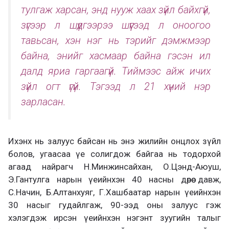
тулгаж харсан, энд нууж хаах зүйл байхгүй,
зүгээр л шүүдгээрээ шүүгээд л оноогоо
тавьсан, хэн нэг нь тэрийг дэмжмээр
байна, энийг хасмаар байна гэсэн ил
далд яриа гаргаагүй. Тиймээс айж ичих
зүйл огт үгүй. Тэгээд л 21 хүний нэр
зарласан.
Ихэнх нь залуус байсан нь энэ жилийн онцлох зүйл
болов, угаасаа үе солигдож байгаа нь тодорхой
агаад найрагч Н.Минжинсайхан, О.Цэнд-Аюуш,
Э.Гантулга нарын үеийнхэн 40 насны дөрөө давж,
С.Начин, Б.Алтанхуяг, Г.Хашбаатар нарын үеийнхэн
30 насыг гудайлгаж, 90-ээд оны залуус гэж
хэлэгдэж ирсэн үеийнхэн нэгэнт зуугийн талыг