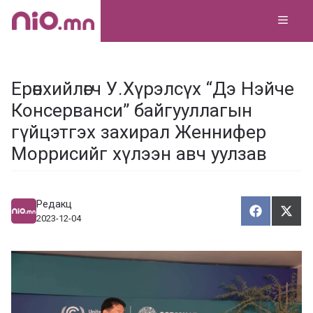
Skip
MEN
to
content
Ерөнхийлөгч У.Хүрэлсүх “Дэ Нэйче
Консерванси” байгууллагын
гүйцэтгэх захирал Женнифер
Моррисийг хүлээн авч уулзав
Редакц
Хуваалца
Түг
Х
Т
2023-12-04
у
ү
в
г
а
э
а
э
л
х
ц
а
х