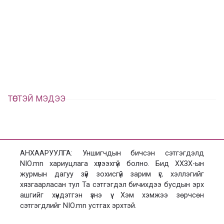
у
ү
в
г
а
э
а
э
л
х
ц
а
х
ТӨСТЭЙ МЭДЭЭ
АНХААРУУЛГА: Уншигчдын бичсэн сэтгэгдэлд
NIO.mn хариуцлага хүлээхгүй болно. Бид ХХЗХ-ын
журмын дагуу зүй зохисгүй зарим үг, хэллэгийг
хязгаарласан тул Та сэтгэгдэл бичихдээ бусдын эрх
ашгийг хүндэтгэн үзнэ үү. Хэм хэмжээ зөрчсөн
сэтгэгдлийг NIO.mn устгах эрхтэй.