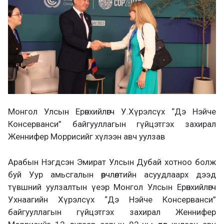
Монгол Улсын Ерөнхийлөгч У.Хүрэлсүх “Дэ Нэйче
Консерванси” байгууллагын гүйцэтгэх захирал
Женнифер Моррисийг хүлээн авч уулзав
Арабын Нэгдсэн Эмират Улсын Дубай хотноо болж
буй Уур амьсгалын өөрчлөлтийн асуудлаарх дээд
түвшний уулзалтын үеэр Монгол Улсын Ерөнхийлөгч
Ухнаагийн Хүрэлсүх “Дэ Нэйче Консерванси”
байгууллагын гүйцэтгэх захирал Женнифер