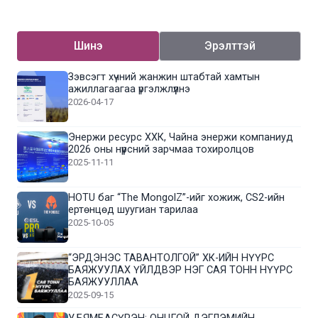
Шинэ
Эрэлттэй
Зэвсэгт хүчний жанжин штабтай хамтын
ажиллагаагаа үргэлжлүүлнэ
2026-04-17
Энержи ресурс ХХК, Чайна энержи компаниуд
2026 оны нүүрсний зарчмаа тохиролцов
2025-11-11
HOTU баг “The MongolZ”-ийг хожиж, CS2-ийн
ертөнцөд шуугиан тарилаа
2025-10-05
“ЭРДЭНЭС ТАВАНТОЛГОЙ” ХК-ИЙН НҮҮРС
БАЯЖУУЛАХ ҮЙЛДВЭР НЭГ САЯ ТОНН НҮҮРС
БАЯЖУУЛЛАА
2025-09-15