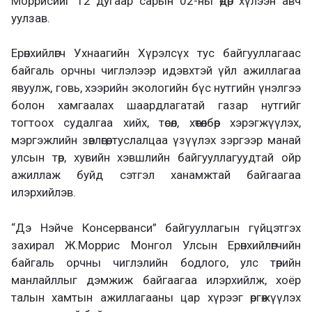
Моррисийг 12 дугаар сарын 02-ны өдөр хүлээн авч
уулзав.
Ерөнхийлөгч Ухнаагийн Хүрэлсүх тус байгууллагаас
байгаль орчны чиглэлээр идэвхтэй үйл ажиллагаа
явуулж, говь, хээрийн экологийн бүс нутгийн үнэлгээ
болон хамгаалах шаардлагатай газар нутгийг
тогтоох судалгаа хийх, төсөл, хөтөлбөр хэрэгжүүлэх,
мэргэжлийн зөвлөгөө, туслалцаа үзүүлэх зэргээр манай
улсын төр, хувийн хэвшлийн байгууллагуудтай ойр
ажиллаж буйд сэтгэл ханамжтай байгаагаа
илэрхийлэв.
“Дэ Нэйче Консерванси” байгууллагын гүйцэтгэх
захирал Ж.Моррис Монгол Улсын Ерөнхийлөгчийн
байгаль орчны чиглэлийн бодлого, улс төрийн
манлайллыг дэмжиж байгаагаа илэрхийлж, хоёр
талын хамтын ажиллагааны цар хүрээг өргөжүүлэх