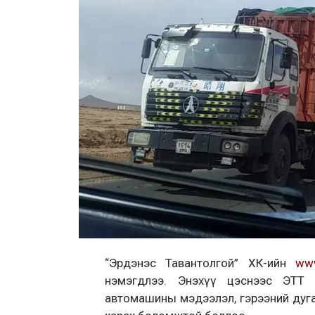
“Эрдэнэс Тавантолгой” ХК-ийн
www
нэмэгдлээ. Энэхүү цэснээс ЭТТ 
автомашины мэдээлэл, гэрээний дуга