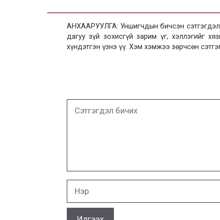
АНХААРУУЛГА: Уншигчдын бичсэн сэтгэгдэлд
дагуу зүй зохисгүй зарим үг, хэллэгийг х
хүндэтгэн үзнэ үү. Хэм хэмжээ зөрчсөн сэтгэ
Сэтгэгдэл
бичих
Нэр