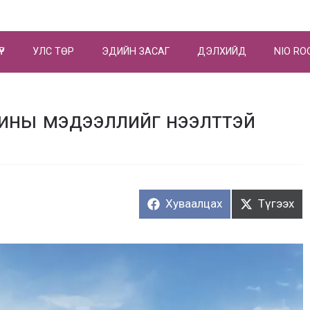
ҮР
УЛС ТӨР
ЭДИЙН ЗАСАГ
ДЭЛХИЙД
NIO RO
шины мэдээллийг нээлттэй
Хуваалцах:
Түгээх:
Хуваалцах
Түгээх