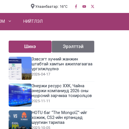
Улаанбаатар: 16°C
OM
НИЙТЛЭЛ
Шинэ
Эрэлттэй
Зэвсэгт хүчний жанжин
штабтай хамтын ажиллагаагаа
үргэлжлүүлнэ
2026-04-17
Энержи ресурс ХХК, Чайна
энержи компаниуд 2026 оны
нүүрсний зарчмаа тохиролцов
2025-11-11
HOTU баг “The MongolZ”-ийг
хожиж, CS2-ийн ертөнцөд
шуугиан тарилаа
2025-10-05