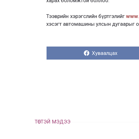
харах боломжтой боллоо.
Тээврийн хэрэгслийн бүртгэлийг
www.
хэсэгт автомашины улсын дугаарыг 
Хуваалцах:
Хуваалцах
ТӨСТЭЙ МЭДЭЭ