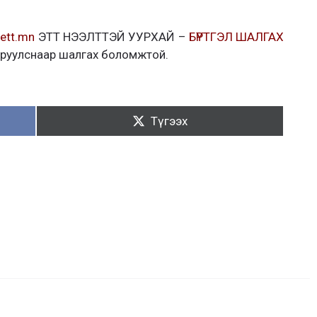
ett.mn
ЭТТ НЭЭЛТТЭЙ УУРХАЙ –
БҮРТГЭЛ ШАЛГАХ
оруулснаар шалгах боломжтой.
Түгээх:
Түгээх