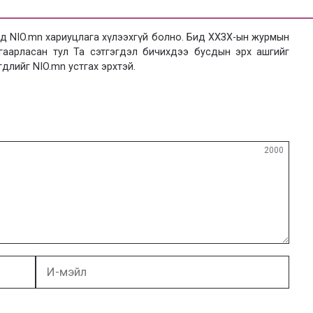
 NIO.mn хариуцлага хүлээхгүй болно. Бид ХХЗХ-ын журмын
язгаарласан тул Та сэтгэгдэл бичихдээ бусдын эрх ашгийг
гдлийг NIO.mn устгах эрхтэй.
2000
И-
мэйл