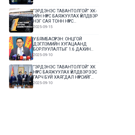
“ЭРДЭНЭС ТАВАНТОЛГОЙ” ХК-
ИЙН НҮҮРС БАЯЖУУЛАХ ҮЙЛДВЭР
НЭГ САЯ ТОНН НҮҮРС
БАЯЖУУЛЛАА
2025-09-15
У.БЯМБАСҮРЭН: ОНЦГОЙ
ДЭГЛЭМИЙН ХУГАЦААНД
БОРЛУУЛАЛТЫГ 1.6 ДАХИН
НЭМЭГДҮҮЛЭВ
2025-09-10
“ЭРДЭНЭС ТАВАНТОЛГОЙ” ХК
НҮҮРС БАЯЖУУЛАХ ҮЙЛДВЭРЭЭС
ГАРЧ БУЙ ХАЯГДАЛ НҮҮРСИЙГ
ДАХИН БОЛОВСРУУЛНА
2025-09-10
Л.Гүндалай: Дүр эсгэсэн худал
хуурмагтай эвлэрч чаддаггүй
нь миний алдаа байж магадгүй
2025-09-05
ЦОГТЦЭЦИЙ СУМЫН ЦАГААН-
ОВОО, СИЙРСТ БАГИЙН
ИРГЭДИЙН ТӨЛӨӨЛӨЛ НҮҮРС