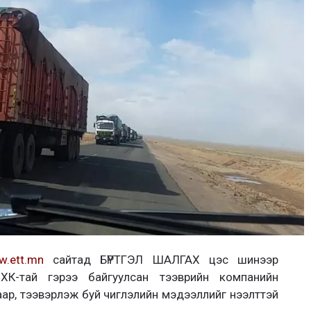
.ett.mn
сайтад БҮРТГЭЛ ШАЛГАХ цэс шинээр
ХК-тай гэрээ байгуулсан тээврийн компанийн
ар, тээвэрлэж буй чиглэлийн мэдээллийг нээлттэй