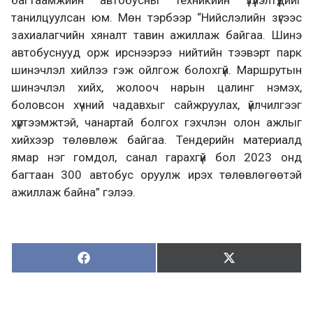
танилцуулсан юм. Мөн тэрбээр “Нийслэлийн зүгээс
захиалагчийн хяналт тавин ажиллаж байгаа. Шинэ
автобуснууд орж ирснээрээ нийтийн тээвэрт парк
шинэчлэл хийлээ гэж ойлгож болохгүй. Маршрутын
шинэчлэл хийх, жолооч нарын цалинг нэмэх,
боловсон хүчний чадавхыг сайжруулах, үйлчилгээг
хүртээмжтэй, чанартай болгох гэхчлэн олон ажлыг
хийхээр төлөвлөж байгаа. Тендерийн материалд
ямар нэг гомдол, санал гарахгүй бол 2023 онд
багтаан 300 автобус оруулж ирэх төлөвлөгөөтэй
ажиллаж байна” гэлээ.
Хуваалцах:
Түгээх:
Х
Т
у
в
г
а
э
а
э