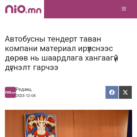
Skip
MEN
to
content
Автобусны тендерт таван
компани материал ирүүлснээс
дөрөв нь шаардлага хангаагүй
дүгнэлт гарчээ
Редакц
Хуваалца
Түгэ
Х
Т
2023-12-04
у
в
г
а
э
а
э
л
х
ц
а
х