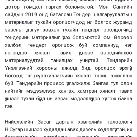
дотор гомдол гаргах боломжтой. Мөн Сангийн
сайдын 2019 онд баталсан Тендер шалгаруулалтын
материалыг тухайн оролцогчдод ил болгох журамд
заасны дагуу зөвхөн тухайн тендерт оролцогчид
тендерийн материалыг үзэх боломжтой юм. Өөрөөр
хэлбэл, тендерт оролцож буй компаниуд нэг
нэгэндээ хяналт тавих үүднээс өөрсдийнхөө
материалуудтай танилцах учиртай. Тендерийн
Үнэлгээний хорооны ажилд бид оролцох эрхгүй
бөгөөд гагцхүү захиалагчийн хяналт тавин ажиллаж
буй. Тендерийн процесс үргэлжилж байгаа тул олон
нийтийг мэдээллээр хангах, хамтран хяналт тавих
үүднээс тухай бүрд нь авсан мэдээллүүдээ хүргэж байна
гэв.
Нийслэлийн Засаг даргын хэвлэлийн төлөөлөгч
Н.Сугар шинээр худалдан авах дизель хөдөлгүүртэй, их
багтаамжийн автобусны техникийн үзүүлэлтүүдийг