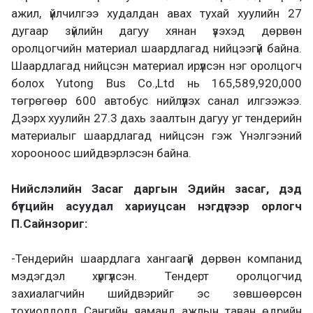
ажил, үйлчилгээ худалдан авах тухай хуулийн 27
дугаар зүйлийн дагуу хянан үзэхэд дөрвөн
оролцогчийн материал шаардлагад нийцээгүй байна.
Шаардлагад нийцсэн материал ирүүлсэн нэг оролцогч
болох Yutong Bus Co.,Ltd нь 165,589,920,000
төгрөгөөр 600 автобус нийлүүлэх санал илгээжээ.
Дээрх хуулийн 27.3 дахь заалтын дагуу уг тендерийн
материалыг шаардлагад нийцсэн гэж Үнэлгээний
хорооноос шийдвэрлэсэн байна.
Нийслэлийн Засаг даргын Эдийн засаг, дэд
бүтцийн асуудал хариуцсан нэгдүгээр орлогч
П.Сайнзориг:
-Тендерийн шаардлага хангаагүй дөрвөн компанид
мэдэгдэл хүргүүлсэн. Тендерт оролцогчид
захиалагчийн шийдвэрийг эс зөвшөөрсөн
тохиолдолд Сангийн яаманд ажлын таван өдрийн