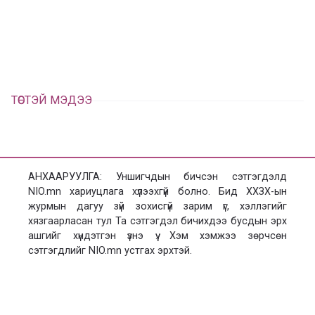
л
х
ц
а
х
ТӨСТЭЙ МЭДЭЭ
АНХААРУУЛГА: Уншигчдын бичсэн сэтгэгдэлд
NIO.mn хариуцлага хүлээхгүй болно. Бид ХХЗХ-ын
журмын дагуу зүй зохисгүй зарим үг, хэллэгийг
хязгаарласан тул Та сэтгэгдэл бичихдээ бусдын эрх
ашгийг хүндэтгэн үзнэ үү. Хэм хэмжээ зөрчсөн
сэтгэгдлийг NIO.mn устгах эрхтэй.