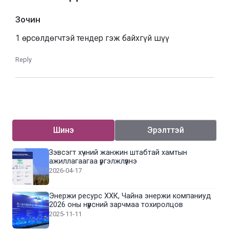
Зочин
1 өрсөлдөгчтэй тендер гэж байхгүй шүү
Reply
Шинэ
Эрэлттэй
Зэвсэгт хүчний жанжин штабтай хамтын
ажиллагаагаа үргэлжлүүлнэ
2026-04-17
Энержи ресурс ХХК, Чайна энержи компаниуд
2026 оны нүүрсний зарчмаа тохиролцов
2025-11-11