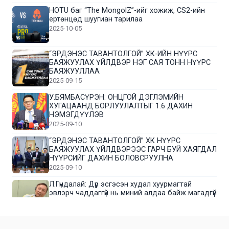
HOTU баг “The MongolZ”-ийг хожиж, CS2-ийн
ертөнцөд шуугиан тарилаа
2025-10-05
“ЭРДЭНЭС ТАВАНТОЛГОЙ” ХК-ИЙН НҮҮРС
БАЯЖУУЛАХ ҮЙЛДВЭР НЭГ САЯ ТОНН НҮҮРС
БАЯЖУУЛЛАА
2025-09-15
У.БЯМБАСҮРЭН: ОНЦГОЙ ДЭГЛЭМИЙН
ХУГАЦААНД БОРЛУУЛАЛТЫГ 1.6 ДАХИН
НЭМЭГДҮҮЛЭВ
2025-09-10
“ЭРДЭНЭС ТАВАНТОЛГОЙ” ХК НҮҮРС
БАЯЖУУЛАХ ҮЙЛДВЭРЭЭС ГАРЧ БУЙ ХАЯГДАЛ
НҮҮРСИЙГ ДАХИН БОЛОВСРУУЛНА
2025-09-10
Л.Гүндалай: Дүр эсгэсэн худал хуурмагтай
эвлэрч чаддаггүй нь миний алдаа байж магадгүй
2025-09-05
ЦОГТЦЭЦИЙ СУМЫН ЦАГААН-ОВОО, СИЙРСТ