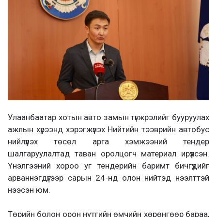
Улаанбаатар хотын авто замын түгжрэлийг бууруулах
ажлын хүрээнд хэрэгжүүлэх Нийтийн тээврийн автобус
нийлүүлэх төсөл арга хэмжээний тендер
шалгаруулалтад таван оролцогч материал ирүүлсэн.
Үнэлгээний хороо уг тендерийн баримт бичгүүдийг
арваннэгдүгээр сарын 24-нд олон нийтэд нээлттэй
нээсэн юм.
Төрийн болон орон нутгийн өмчийн хөрөнгөөр бараа,