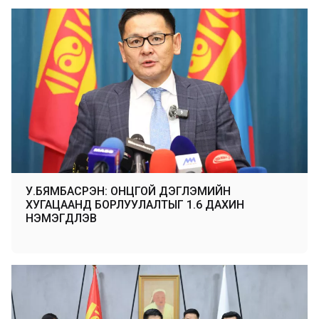
У.БЯМБАСҮРЭН: ОНЦГОЙ ДЭГЛЭМИЙН
ХУГАЦААНД БОРЛУУЛАЛТЫГ 1.6 ДАХИН
НЭМЭГДҮҮЛЭВ