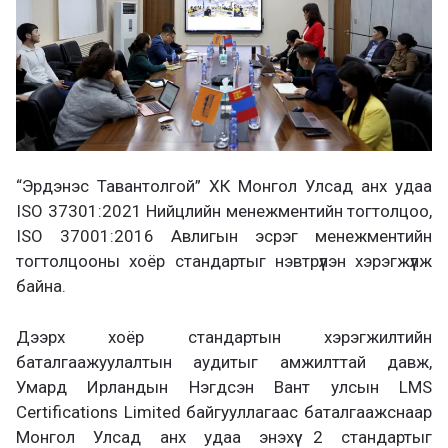
а
х
“Эрдэнэс Тавантолгой” ХК Монгол Улсад анх удаа
ISO 37301:2021 Нийцлийн менежментийн тогтолцоо,
ISO 37001:2016 Авлигын эсрэг менежментийн
тогтолцооны хоёр стандартыг нэвтрүүлэн хэрэгжүүлж
байна.
Дээрх хоёр стандартын хэрэгжилтийн
баталгаажуулалтын аудитыг амжилттай давж,
Умард Ирландын Нэгдсэн Вант улсын LMS
Certifications Limited байгууллагаас баталгаажснаар
Монгол Улсад анх удаа энэхүү 2 стандартыг