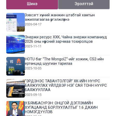
Шинэ
Эрэлттэй
Зэвсэгт хүчний жанжин штабтай хамтын
ажиллагаагаа үргэлжлүүлнэ
2026-04-17
Энержи ресурс ХХК, Чайна энержи компаниуд
2026 оны нүүрсний зарчмаа тохиролцов
2025-11-11
HOTU баг “The MongolZ”-ийг хожиж, CS2-ийн
ертөнцөд шуугиан тарилаа
2025-10-05
“ЭРДЭНЭС ТАВАНТОЛГОЙ” ХК-ИЙН НҮҮРС
БАЯЖУУЛАХ ҮЙЛДВЭР НЭГ САЯ ТОНН НҮҮРС
БАЯЖУУЛЛАА
2025-09-15
У.БЯМБАСҮРЭН: ОНЦГОЙ ДЭГЛЭМИЙН
ХУГАЦААНД БОРЛУУЛАЛТЫГ 1.6 ДАХИН
НЭМЭГДҮҮЛЭВ