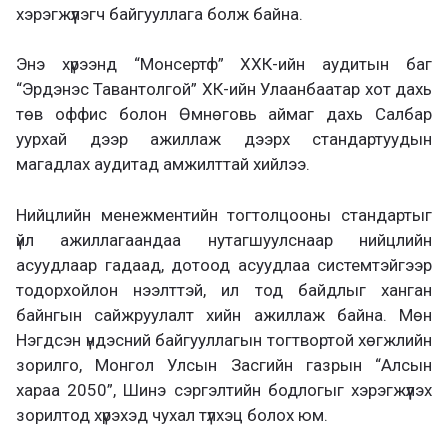
хэрэгжүүлэгч байгууллага болж байна.
Энэ хүрээнд “Монсертф” ХХК-ийн аудитын баг
“Эрдэнэс Тавантолгой” ХК-ийн Улаанбаатар хот дахь
төв оффис болон Өмнөговь аймаг дахь Салбар
уурхай дээр ажиллаж дээрх стандартуудын
магадлах аудитад амжилттай хийлээ.
Нийцлийн менежментийн тогтолцооны стандартыг
үйл ажиллагаандаа нутагшуулснаар нийцлийн
асуудлаар гадаад, дотоод асуудлаа системтэйгээр
тодорхойлон нээлттэй, ил тод байдлыг ханган
байнгын сайжруулалт хийн ажиллаж байна. Мөн
Нэгдсэн үндэсний байгууллагын тогтвортой хөгжлийн
зорилго, Монгол Улсын Засгийн газрын “Алсын
хараа 2050”, Шинэ сэргэлтийн бодлогыг хэрэгжүүлэх
зорилтод хүрэхэд чухал түлхэц болох юм.