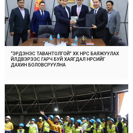
“ЭРДЭНЭС ТАВАНТОЛГОЙ” ХК НҮҮРС БАЯЖУУЛАХ
ҮЙЛДВЭРЭЭС ГАРЧ БУЙ ХАЯГДАЛ НҮҮРСИЙГ
ДАХИН БОЛОВСРУУЛНА