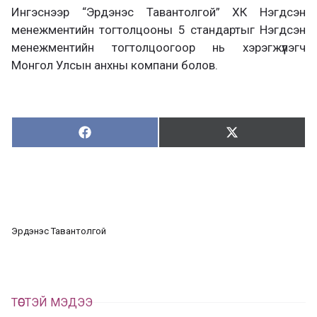
Ингэснээр “Эрдэнэс Тавантолгой” ХК Нэгдсэн
менежментийн тогтолцооны 5 стандартыг Нэгдсэн
менежментийн тогтолцоогоор нь хэрэгжүүлэгч
Монгол Улсын анхны компани болов.
Хуваалцах:
Түгээх:
Х
Т
у
в
г
а
э
а
э
л
х
ц
а
Эрдэнэс Тавантолгой
х
ТӨСТЭЙ МЭДЭЭ