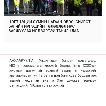
ЦОГТЦЭЦИЙ СУМЫН ЦАГААН-ОВОО, СИЙРСТ
БАГИЙН ИРГЭДИЙН ТӨЛӨӨЛӨЛ НҮҮРС
БАЯЖУУЛАХ ҮЙЛДВЭРТЭЙ ТАНИЛЦЛАА
АНХААРУУЛГА: Уншигчдын бичсэн сэтгэгдэлд
NIO.mn хариуцлага хүлээхгүй болно. Бид ХХЗХ-ын
журмын дагуу зүй зохисгүй зарим үг, хэллэгийг
хязгаарласан тул Та сэтгэгдэл бичихдээ бусдын эрх
ашгийг хүндэтгэн үзнэ үү. Хэм хэмжээ зөрчсөн
сэтгэгдлийг NIO.mn устгах эрхтэй.