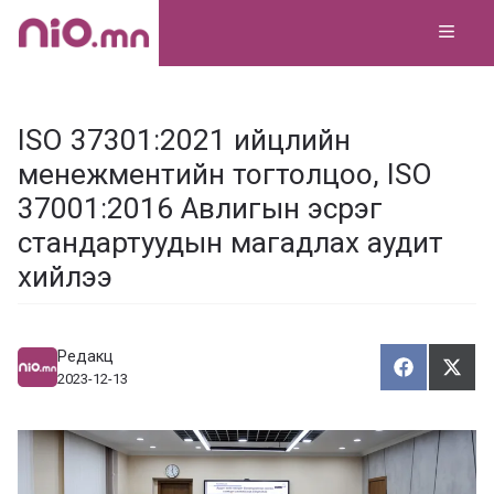
Skip
MEN
to
content
ISO 37301:2021 ийцлийн
менежментийн тогтолцоо, ISO
37001:2016 Авлигын эсрэг
стандартуудын магадлах аудит
хийлээ
Редакц
Хуваалца
Түгэ
Х
Т
2023-12-13
у
в
г
а
э
а
э
л
х
ц