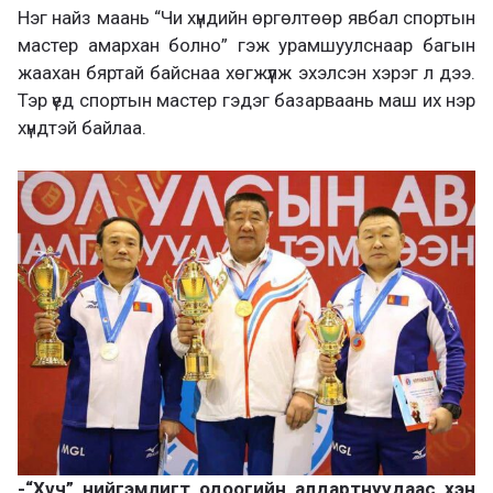
Нэг найз маань “Чи хүндийн өргөлтөөр явбал спортын
мастер амархан болно” гэж урамшуулснаар багын
жаахан бяртай байснаа хөгжүүлж эхэлсэн хэрэг л дээ.
Тэр үед спортын мастер гэдэг базарваань маш их нэр
хүндтэй байлаа.
-“Хүч” нийгэмлигт одоогийн алдартнуудаас хэн