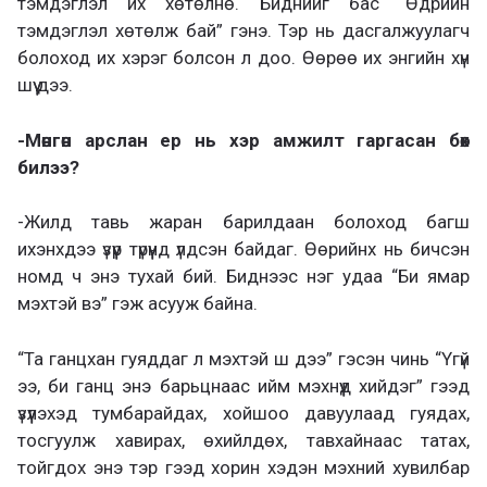
тэмдэглэл их хөтөлнө. Биднийг бас “Өдрийн
тэмдэглэл хөтөлж бай” гэнэ. Тэр нь дасгалжуулагч
болоход их хэрэг болсон л доо. Өөрөө их энгийн хүн
шүү дээ.
-Мөнгөн арслан ер нь хэр амжилт гаргасан бөх
билээ?
-Жилд тавь жаран барилдаан болоход багш
ихэнхдээ үзүүр түрүүнд үлдсэн байдаг. Өөрийнх нь бичсэн
номд ч энэ тухай бий. Биднээс нэг удаа “Би ямар
мэхтэй вэ” гэж асууж байна.
“Та ганцхан гуяддаг л мэхтэй ш дээ” гэсэн чинь “Үгүй
ээ, би ганц энэ барьцнаас ийм мэхнүүд хийдэг” гээд
үзүүлэхэд тумбарайдах, хойшоо давуулаад гуядах,
тосгуулж хавирах, өхийлдөх, тавхайнаас татах,
тойгдох энэ тэр гээд хорин хэдэн мэхний хувилбар