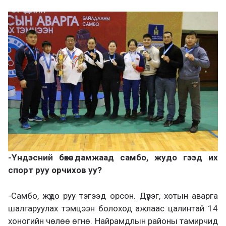
-Үндэсний бөхөө дамжаад самбо, жудо гээд их
спорт руу орчихов уу?
-Самбо, жүдо руу тэгээд орсон. Дүүрэг, хотын аварга
шалгаруулах тэмцээн болоход ажлаас цалинтай 14
хоногийн чөлөө өгнө. Найрамдлын районы тамирчид