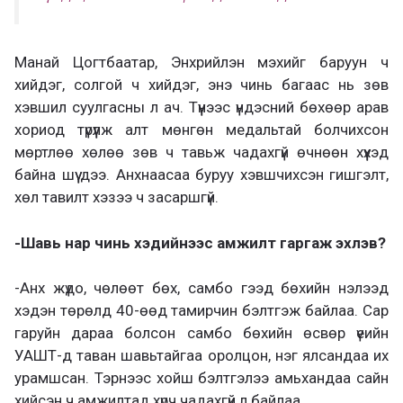
Манай Цогтбаатар, Энхрийлэн мэхийг баруун ч
хийдэг, солгой ч хийдэг, энэ чинь багаас нь зөв
хэвшил суулгасны л ач. Түүнээс үндэсний бөхөөр арав
хориод түрүүлж алт мөнгөн медальтай болчихсон
мөртлөө хөлөө зөв ч тавьж чадахгүй өчнөөн хүүхэд
байна шүү дээ. Анхнаасаа буруу хэвшчихсэн гишгэлт,
хөл тавилт хэзээ ч засаршгүй.
-Шавь нар чинь хэдийнээс амжилт гаргаж эхлэв?
-Анх жүдо, чөлөөт бөх, самбо гээд бөхийн нэлээд
хэдэн төрөлд 40-өөд тамирчин бэлтгэж байлаа. Сар
гаруйн дараа болсон самбо бөхийн өсвөр үеийн
УАШТ-д таван шавьтайгаа оролцон, нэг ялсандаа их
урамшсан. Тэрнээс хойш бэлтгэлээ амьхандаа сайн
хийсэн ч амжилтад хүрч чадахгүй л байлаа.