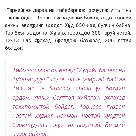
-Тэрнийгээ дараа нь тайлбарлаж, орчуулж утгыг нь
тайлж өгдөг. Тэрэн шиг үндэсний бөхөд хөдөлгөөний
анхны эвслүүдийг заадаг. Хүнд 650-иад булчин байна.
Тэр бүхэн хөдөлнө. Хүн анх төрөхдөө 300 гаруй ястай.
12-13 нас хүрэхэд бүрэлдэж бэхжээд 206 ястай
болдог.
Тиймээс монгол өвгөд “Хүүхдийг багаас нь
бүү барилдуул” гэдэг чинь учиртай байгаа
биз. Яс нь бэхжээд ирсэн үед бөхийн
эрдэм, хүчний бэлтгэл хийлгэж эхлэхэд
тохиромжтой байдаг. Тэрнээс гурван
настай хүүхдийг найман настай хүүхэдтэй
барилдуулна гэдэг их аюултай. Би үүний
эсрэг байдаг.