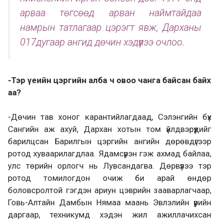
арваа төгсөөд арван наймтайдаа
намрын татлагаар цэрэгт явж, Дарханы
017дугаар ангид дөчин хэдүүлээ очлоо.
-Тэр үеийн цэргийн алба ч овоо чанга байсан байх
аа?
-Дөчин тав хоног карантийлагдаад, Сэлэнгийн бүх
Сангийн аж ахуй, Дархан хотын том үйлдвэрүүдийг
барилцсан Барилгын цэргийн ангийн дөрөвдүгээр
ротод хуваарилагдлаа. Ядамсүрэн гэж ахмад байлаа,
улс төрийн орлогч нь Лувсандагва. Дөрвүүлээ тэр
ротод томилогдон очиж би арай өндөр
боловсролтой гэгдэн ариун цэврийн зааварлагчаар,
Говь-Алтайн Дамбын Нямаа маань Эвлэлийн үүрийн
даргаар, техникумд хэдэн жил ажиллачихсан