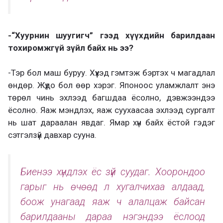
-“Хуурнин шуугигч” гээд хүүхдийн барилдаан
тохиромжгүй зүйл байх нь ээ?
-Тэр бол маш буруу. Хүүхэд гэмтэж бэртэх ч магадлал
өндөр. Жүдо бол өөр хэрэг. Японоос уламжлалт энэ
төрөл чинь эхлээд багшдаа ёсолно, дэвжээндээ
ёсолно. Яаж мэндлэх, яаж суухаасаа эхлээд сургалт
нь шат дараалан явдаг. Ямар хүн байх ёстой гэдэг
сэтгэлзүй давхар сууна.
Биенээ хүндлэх ёс зүй суудаг. Хоорондоо
гарыг нь өчөөд л хугалчихаа алдаад,
боож унагаад яаж ч алалцаж байсан
барилдааны дараа нэгэндээ ёслоод