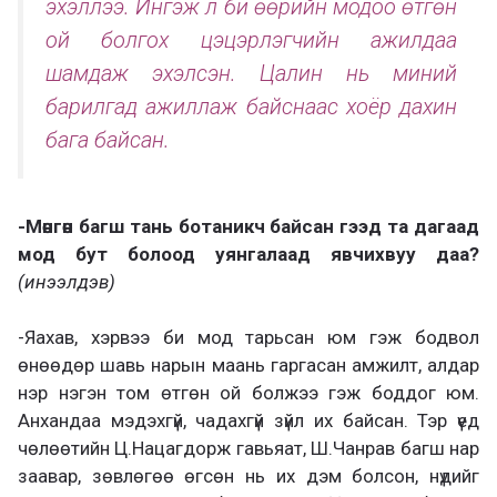
эхэллээ. Ингэж л би өөрийн модоо өтгөн
ой болгох цэцэрлэгчийн ажилдаа
шамдаж эхэлсэн. Цалин нь миний
барилгад ажиллаж байснаас хоёр дахин
бага байсан.
-Мөнгөн багш тань ботаникч байсан гээд та дагаад
мод бут болоод уянгалаад явчихвуу даа?
(инээлдэв)
-Яахав, хэрвээ би мод тарьсан юм гэж бодвол
өнөөдөр шавь нарын маань гаргасан амжилт, алдар
нэр нэгэн том өтгөн ой болжээ гэж боддог юм.
Анхандаа мэдэхгүй, чадахгүй зүйл их байсан. Тэр үед
чөлөөтийн Ц.Нацагдорж гавьяат, Ш.Чанрав багш нар
заавар, зөвлөгөө өгсөн нь их дэм болсон, нүдийг