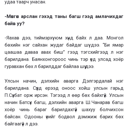
удаа таарч унасан.
-Мөнгөн арслан гэхэд таны багш гээд амлачихдаг
байв уу?
-Яахав дээ, тиймэрхүү юм хүнд байх л даа. Монгол
бөхийн нэг сайхан жудаг байдаг шүү дээ. “Би ямар
цаашаа даваа авах биш” гээд тэгсхийгээд л нэг
барилдана. Баянхонгороос чинь тэр үед улсад хоёр
гуравхан бөх л барилддаг байлаа шүү дээ.
Улсын начин, дэлхийн аварга Дэлгэрдалай нэг
барилдана. Сүүлд ерээд оноос хойш улсын гарьд
П.Сүхбат орж ирсэн. Тэгээд л өөр бөх байхгүй. Улсын
начин Батсүх багш, дэлхийн аварга Ш.Чанарав багш
хоёр чинь бараг барилдахгүй шахуу болчихсон
байсан. Одооны үеийг бодвол дэмжиж барих бөх
байгаагүй л дээ.