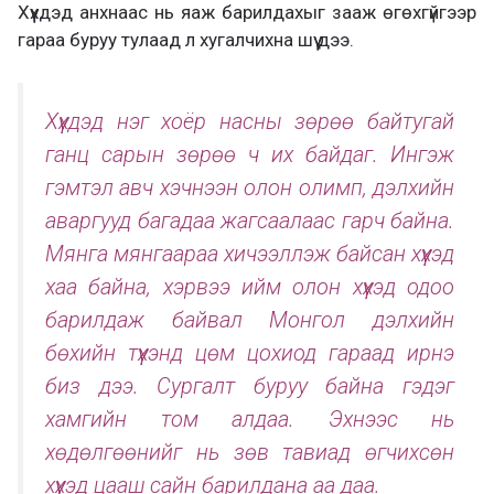
Хүүхдэд анхнаас нь яаж барилдахыг зааж өгөхгүйгээр
гараа буруу тулаад л хугалчихна шүү дээ.
Хүүхдэд нэг хоёр насны зөрөө байтугай
ганц сарын зөрөө ч их байдаг. Ингэж
гэмтэл авч хэчнээн олон олимп, дэлхийн
аваргууд багадаа жагсаалаас гарч байна.
Мянга мянгаараа хичээллэж байсан хүүхэд
хаа байна, хэрвээ ийм олон хүүхэд одоо
барилдаж байвал Монгол дэлхийн
бөхийн түүхэнд цөм цохиод гараад ирнэ
биз дээ. Сургалт буруу байна гэдэг
хамгийн том алдаа. Эхнээс нь
хөдөлгөөнийг нь зөв тавиад өгчихсөн
хүүхэд цааш сайн барилдана аа даа.