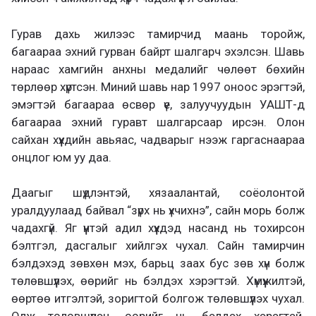
Гурав дахь жилээс тамирчид маань торойж,
багаараа эхний гурван байрт шалгарч эхэлсэн. Шавь
нараас хамгийн анхны медалийг чөлөөт бөхийн
төрлөөр хүртсэн. Миний шавь нар 1997 оноос эрэгтэй,
эмэгтэй багаараа өсвөр үе, залуучуудын УАШТ-д
багаараа эхний гуравт шалгарсаар ирсэн. Олон
сайхан хүүхдийн авьяас, чадварыг нээж гаргаснаараа
онцлог юм уу даа.
Даагыг шүдлэнтэй, хязаалантай, соёолонтой
уралдуулаад байвал “зүрх нь үхчихнэ”, сайн морь болж
чадахгүй. Яг үүнтэй адил хүүхдэд насанд нь тохирсон
бэлтгэл, дасгалыг хийлгэх чухал. Сайн тамирчин
бэлдэхэд зөвхөн мэх, барьц заах бус зөв хүн болж
төлөвшүүлэх, өөрийг нь бэлдэх хэрэгтэй. Хүмүүжилтэй,
өөртөө итгэлтэй, зоригтой болгож төлөвшүүлэх чухал.