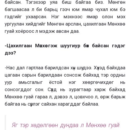
байсан. Тэгэхээр уяа биш байгаа биз. Мөнгөн
багшаасаа л би барьц гээч юм ямар чухал юм бэ
гэдгийг ухаарсан. Нэг мэхнээс ямар олон мэх
ургуулан хийдгийг Мөнгөн арслан, цахилгаан Мөнхөө
гуай хоёроос л мэдэж авсан даа.
-Цахилгаан Мөнхөө гэж шуугиур бөх байсан гэдэг
дээ?
-Нас дал гартлаа барилдсан хүн шүү дээ. Хүүхэд байхдаа
цагаан сарын барилдаан сонсож байхад тэр ордны
уур амьсгалыг ёстой нэг хөөргөчихдөг нь
сонсогддог сон. Сүүлд нь зурагтаар харж байхад
Мөнхөө гуай гараа л, дэвээ л, цовхчоо л, өрж барьж
байгаа нь сүрлэг сайхан харагддаг байлаа.
Яг тэр хөдөлгөөн дундаа л Мөнхөө гуай