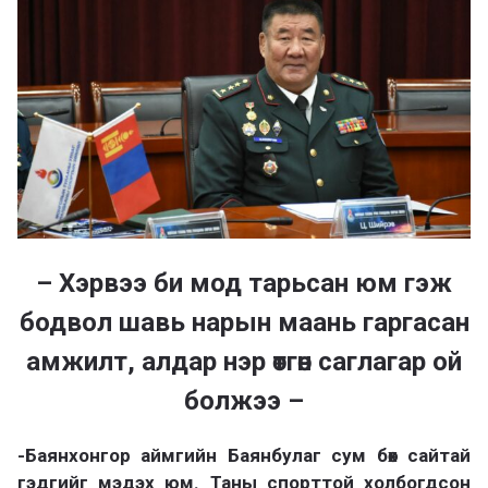
а
х
– Хэрвээ би мод тарьсан юм гэж
бодвол шавь нарын маань гаргасан
амжилт, алдар нэр өтгөн саглагар ой
болжээ –
-Баянхонгор аймгийн Баянбулаг сум бөх сайтай
гэдгийг мэдэх юм. Таны спорттой холбогдсон