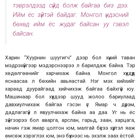
тэврэлдээд сүйд болж байгаа биз дээ.
Ийм ёс зүйтэй байдаг. Монгол үндэсний
бөхөд ийм ёс жудаг байсан уу гэвэл
байсан.
Харин “Хуурнин шуугигч” дээр бол хүний таван
мэдрэхүйгээр мэдэрснээрээ л барилдаж байна. Тэр
хөдөлгөөнийг харчихаж байна. Монгол хүүхдүүд
яснаасаа л бөхийн авьяастай. Нэг мэх хийхийг
хараад дуурайгаад хийчихэж байгаа байхгүй юу.
Машинаар бол хүүхдээр шууд жолоо бариулаад
давхиулчихаж байгаа гэсэн үг. Ямар ч дүрэм,
дадлагагүй л явуулчихаж байна аа даа. Уг нь ёс
зүйгээрээ бол аварга, арслан, гарьд, заан, харцага,
начин гэж ямар цолтон юм, малгай бүсээ хүртэл яаж
өмсөж хэрэглэх юм, энэ бүхнээс нь эхэлж заах ёстой.