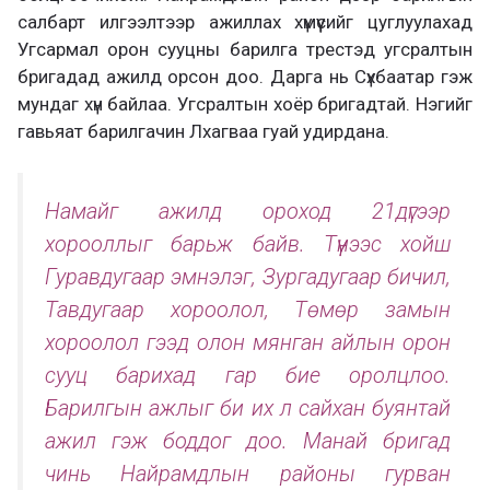
салбарт илгээлтээр ажиллах хүмүүсийг цуглуулахад
Угсармал орон сууцны барилга трестэд угсралтын
бригадад ажилд орсон доо. Дарга нь Сүхбаатар гэж
мундаг хүн байлаа. Угсралтын хоёр бригадтай. Нэгийг
гавьяат барилгачин Лхагваа гуай удирдана.
Намайг ажилд ороход 21дүгээр
хорооллыг барьж байв. Түүнээс хойш
Гуравдугаар эмнэлэг, Зургадугаар бичил,
Тавдугаар хороолол, Төмөр замын
хороолол гээд олон мянган айлын орон
сууц барихад гар бие оролцлоо.
Барилгын ажлыг би их л сайхан буянтай
ажил гэж боддог доо. Манай бригад
чинь Найрамдлын районы гурван