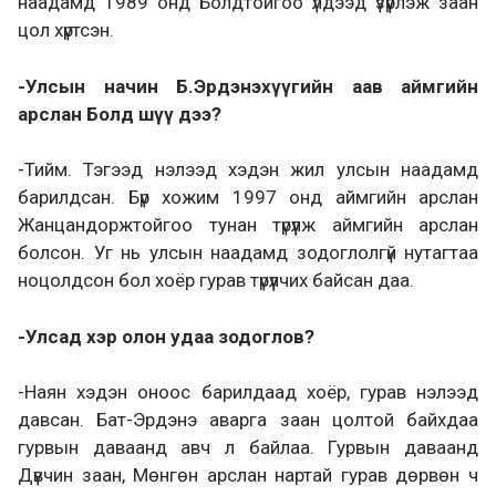
наадамд 1989 онд Болдтойгоо үлдээд үзүүрлэж заан
цол хүртсэн.
-Улсын начин Б.Эрдэнэхүүгийн аав аймгийн
арслан Болд шүү дээ?
-Тийм. Тэгээд нэлээд хэдэн жил улсын наадамд
барилдсан. Бүр хожим 1997 онд аймгийн арслан
Жанцандоржтойгоо тунан түрүүлж аймгийн арслан
болсон. Уг нь улсын наадамд зодоглолгүй нутагтаа
ноцолдсон бол хоёр гурав түрүүлчих байсан даа.
-Улсад хэр олон удаа зодоглов?
-Наян хэдэн оноос барилдаад хоёр, гурав нэлээд
давсан. Бат-Эрдэнэ аварга заан цолтой байхдаа
гурвын даваанд авч л байлаа. Гурвын даваанд
Дүвчин заан, Мөнгөн арслан нартай гурав дөрвөн ч