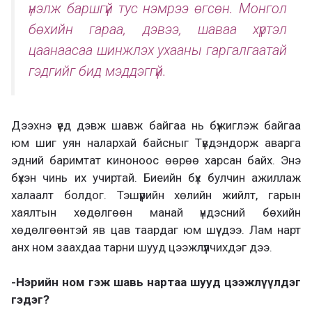
үнэлж баршгүй тус нэмрээ өгсөн. Монгол
бөхийн гараа, дэвээ, шаваа хүртэл
цаанаасаа шинжлэх ухааны гаргалгаатай
гэдгийг бид мэддэггүй.
Дээхнэ үед дэвж шавж байгаа нь бүжиглэж байгаа
юм шиг уян налархай байсныг Түвдэндорж аварга
эдний баримтат киноноос өөрөө харсан байх. Энэ
бүхэн чинь их учиртай. Биеийн бүх булчин ажиллаж
халаалт болдог. Тэшүүрийн хөлийн жийлт, гарын
хаялтын хөдөлгөөн манай үндэсний бөхийн
хөдөлгөөнтэй яв цав таардаг юм шүү дээ. Лам нарт
анх ном заахдаа тарни шууд цээжлүүлчихдэг дээ.
-Нэрийн ном гэж шавь нартаа шууд цээжлүүлдэг
гэдэг?