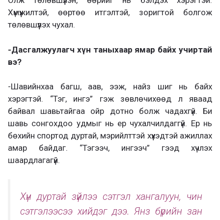
Олж төлөвшүүлэн, өөрийг нь бэлдэх хэрэгтэй.
Хүмүүжилтэй, өөртөө итгэлтэй, зоригтой болгож
төлөвшүүлэх чухал.
-Дасгалжуулагч хүн таныхаар ямар байх учиртай
вэ?
-Шавийнхаа багш, аав, ээж, найз шиг нь байх
хэрэгтэй. “Тэг, ингэ” гэж зөвлөчихөөд л яваад
байвал шавьтайгаа ойр дотно болж чадахгүй. Би
шавь сонгохдоо удмыг нь ер чухалчилдаггүй. Ер нь
бөхийн спортод дуртай, мэрийлттэй хүүхэдтэй ажиллах
амар байдаг. “Тэгээч, ингээч” гээд хүчлэх
шаардлагагүй.
Хүн дуртай зүйлээ сэтгэл хангалуун, чин
сэтгэлээсээ хийдэг дээ. Янз бүрийн зан