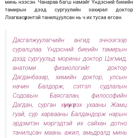
минь нээсэн. Чанарав багш намайг Үндэсний биеийн
тамирын дээд сургуулийн захирал доктор
Лхагвасүрэнтэй танилцуулсан нь ч их тусаа өгсөн.
Дасгалжуулагчийн ангид эчнээгээр
суралцлаа. Үндэсний биеийн тамирын
дээд сургуульд морины доктор Цэгмид,
анатоми физиологийг доктор
Дагданбазар, химийн доктор, улсын
начин Балдорж, сэтгэл судлалын
Содовын Баясгалан, философийн
Дагдан, сурган хүмүүжүүлэх ухааны Жамц
гуай, сур харвааны Балдандорж нарын
эрдэмтэн мэргэдтэй их сайхан дотно
танилцсан маань ажил, амьдралд минь