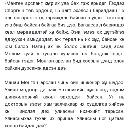
-Мөнгөн арсланг хүмүүс их уяа бөх гэж ярьдаг. Гэхдээ
Спортын төв ордонд 15 цагт эхэлсэн барилдаан 16
цаг өнгөрөөгөөд тарчихдаг байсан шүү дээ. Тэгэхээр
уяа биш байсан байгаа биз дээ. Багаасаа л барилдах
хүсэл мөрөөдөлтэй хүн байж. Ээж, эмээ, ах дүүстэйгээ
ядруухан амьдардаг, аж төрөл нь их хүнд байсан хүн
юм билээ. Нагац ах нь болох Сангийн сайд асан
Молом гуай л хувцас хунарыг нь бэлдэж өгдөг
байсан гэдэг. Мөнгөн арслан бид хоёрын дунд олон
сайхан дурсамж үлдсэн дээ.
Манай Мөнгөн арслан чинь ойн инженер хүн шүү дээ.
Улиас модоор дагнаж Ботаникийн хүрээлэнд эрдэм
шинжилгээний ажил эрхэлдэг байсан. Уг нь
докторын зэрэг хамгаалчихаар их судалгаа хийсэн
хүн. Нийслэл дэх улиасны ихэнхийг тарьсан.
Улиасныхаа тухай их яринаа. Улиасны нэг цагаан
хөвөн байдаг даа?