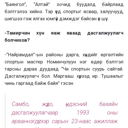
“Баянгол”, “Алтай” зочид буудалд байрлаад
бэлтгэлээ хийнэ. Тэр үед спортыг өсвөр, залуучууд,
шигшээ гэж ялгах юмгүй дэмждэг байсан үе шүү.
-Тамирчин хүн яаж яваад дасгалжуулагч
болчихов?
-“Найрамдал”-ын районы дарга, хүндийг өргөлтийн
спортын мастер Номинчулуун нэг өдөр бэлтгэл
тарсны дараа дуудаад “Чи спортын суурь сайтай.
Дасгалжуулагч бол. Маргааш хүрээд ир. Тушаалыг
чинь гаргаад байж байя” гэсэн.
Самбо, жүдо, үндэсний бөхийн
дасгалжуулагчаар 1993 оны
арваннэгдүгээр сарын 23-наас ажиллаж