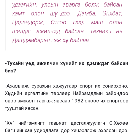
удаагийн, улсын аварга болж байсан
хамт олон шүү дээ. Дамба, Энхбат,
Цэдэндорж, Отгоо гээд маш олон
шилдэг ажилчид байсан. Техникч нь
Дашдэмбэрэл гэж хүн байлаа.
-Тухайн үед ажилчин хүнийг их дэмждэг байсан
биз?
-Ажиллаж, сурахын хажуугаар спорт их сонирхоно.
Хүндийн өргөлтийн төрлөөр Найрамдлын райондоо
овоо амжилт гаргаж явсаар 1982 оноос их спортоор
тууштай явсан.
“Хүч” нийгэмлигт гавьяат дасгалжуулагч С.Хөхөө
багшийнхаа удирдлага дор хичээллэж эхэлсэн дээ.