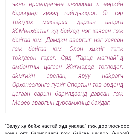
чинь өрсөлдөгчөө анзаараа л өөрийн
барьцанд хүрээд тойгдчихдог. Яг тэр
тойгдох мэхээрээ дархан аварга
Ж.Мөнхбатыг ид байхад нэг хаясан гэж
байгаа юм. Дамдин аваргыг нэг хаясан
гэж байгаа юм. Олон хүнийг тэгж
тойгдсон гэдэг. Сүүлд “Гарьд магнай”-д
амбантны цагаан Жигмэдэд тоглодог,
аймгийн арслан, яруу найрагч
Орхонсэлэнгэ гуайг Спортын төв ордонд
цагаан сарын барилдаанд давсан гэж
Мөөеө аваргын дурсамжинд байдаг.
“Залуу хүн байж настай хүнд уналаа” гэж дооглосноос
хойш огт барилдаагүй гэж байгаа шүү дээ. (инээв)