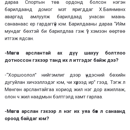
дараа Спортын төв ордонд болсон нэгэн
барилдаанд домог мэт яригддаг Х.Баянмөнх
аваргад амлуулж барилдаад унасан маань
санаанаас ер гардаггүй юм. Барилдааны дараа “Ийм
мундаг бөхтэй би барилдлаа гэж үү” хэмээн өөртөө
итгэж ядсан.
-Мөнгөн арслантай ах дүү шахуу болтлоо
дотноссон гэхээр танд их л итгэдэг байж дээ?
-“Хоршоолол” нийгэмлиг дээр үндэсний бөхийн
дугуйлан хичээллэдэг юм, чи хүрээд ир” гээд. Тэгж л
Мөнгөн арслантайгаа хориод жил нэг дор ажиллаж,
олон ч жил наадмын бэлтгэлд хамт гарлаа.
-Мөнгөн арслан гэхээр л нэг их уяа бөх л санаанд
ороод байдаг юм?