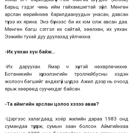
Барьц гэдэг чинь ийм гайхамшигтай зүйл. Мөнгөн
арслан өөрийнхөө барилдаануудын унасан, давсан
түүхээ их ярина. Энэ бүхнээс би их юм олж авсан даа.
Мөнгөн багш сэтгэл их сайтай, зөөлхөн, их уяхан.
Ээжийн тухай дуу дуулахад уйлчихна.
-Их уяхан хүн байж…
-Их даруухан. Ямар ч хүнтэй нөхөрлөчихнө.
Ботаникийн хүрээлэнгийн троллейбусны хэдэн
жолооч багшийг андахгүй шүү дээ. Ажил дээр нь очоод
ярьж хөөрөөд суучихдаг байсан.
-Та аймгийн арслан цолоо хэзээ авав?
-Цэргээс халагдаад хоёр жилийн дараа 1983 онд
сумандаа түрүүлж, сумын заан болсон. Аймгийнхаа