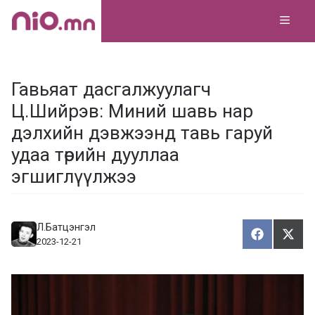
Skip
MEN
to
content
Гавьяат дасгалжуулагч
Ц.Шийрэв: Миний шавь нар
дэлхийн дэвжээнд тавь гаруй
удаа төрийн дууллаа
эгшиглүүлжээ
Л.Батцэнгэл
Хуваалца
Түгэ
Х
Т
2023-12-21
у
в
г
а
э
а
э
л
х
ц