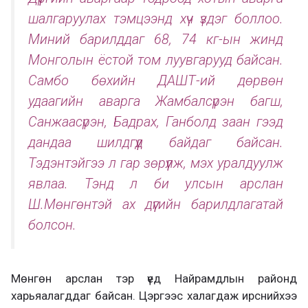
шалгаруулах тэмцээнд хүч үздэг боллоо.
Миний барилддаг 68, 74 кг-ын жинд
Монголын ёстой том луувгарууд байсан.
Самбо бөхийн ДАШТ-ий дөрвөн
удаагийн аварга Жамбалсүрэн багш,
Санжаасүрэн, Бадрах, Ганболд заан гээд
дандаа шилдгүүд байдаг байсан.
Тэдэнтэйгээ л гар зөрүүлж, мэх уралдуулж
явлаа. Тэнд л би улсын арслан
Ш.Мөнгөнтэй ах дүүгийн барилдлагатай
болсон.
Мөнгөн арслан тэр үед Найрамдлын районд
харьяалагддаг байсан. Цэргээс халагдаж ирснийхээ