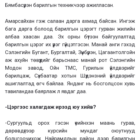
Бямбасүрэн барилгын техникчээр ажилласан.
Амарсайхан гэж салаан дарга ахмад байсан. Ингэж
бага дарга болоод барилгын цэрэгт гурван жилийн
албаа хаасан даа. Эх орны бүтээн байгуулалтад
барилгын цэрэг их үүрэг гүйцэтгэсэн. Манай анги гэхэд
Сэлэнгийн Бугант, Бургалтай, Зүүнбүрэн, Цагаантолгойн
аж ахуйн төвүүдийг барьснаас манай рот Сэлэнгийн
Модон завод, Ойн ТМС, Гурилын үйлдвэрийг
барилцаж, Сүхбаатар хотын Шүдэнзний үйлдвэрийг
ашиглалтад өгч байлаа. Янданг нь босголцсон хувь
тавиландаа баярлаж л явдаг даа.
-Цэргээс халагдаж ирээд юу хийв?
-Сургуульд орох гэсэн үеийнхэн маань гурав,
дөрөвдүгээр курсийн мундаг оюутнууд
болцгоочихож. Найрамдлын район дээр барилгын