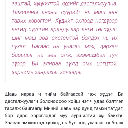
ааштай, хүмүүжилтэй хүүхдийг дасгалжуулна.
Тамирчны анхны суурийг нь маш зөв
тавих хэрэгтэй. Хүүхдийг эхлээд нэгдүгээр
ангид суулган аравдугаар анги төгсүүлдэг
шиг маш зөв системтэй бэлдэх нь их
чухал. Багаас нь унаган мэх, дархан
барьцыг нь зөв олж, эзэмшүүлбэл тун
зүгээр. Би аливаа зүйлд эмх цэгцтэй,
зарчимч хандахыг хичээдэг.
Шавь нараа ч тийм байгаасай гэж хүсдэг. Би
дасгалжуулагч болсноосоо хойш нэг ч удаа бэлтгэл
тасалж байгаагүй. Миний шавь нар дунд тамхи татдаг,
бор дарс хэрэглэдэг муу зуршилтай хүн байхгүй.
Заавал амжилтад хүрэхэд нь бус зөв, ухаалаг хүн болж