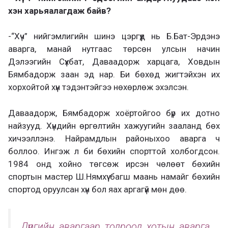
хэн харьяалагдаж байв?
-“Хүч” нийгэмлигийн шинэ цэргүүд нь Б.Бат-Эрдэнэ
аварга, манай нутгаас төрсөн улсын начин
Дэлээгийн Сүхбат, Даваадорж харцага, Ховдын
Бямбадорж заан эд нар. Би бөхөд жигтэйхэн их
хорхойтой хүн тэдэнтэйгээ нөхөрлөж эхэлсэн.
Даваадорж, Бямбадорж хоёртойгоо бүр их дотно
найзууд. Хүндийн өргөлтийн хажуугийн зааланд бөх
хичээллэнэ. Найрамдлын районыхоо аварга ч
боллоо. Ингэж л би бөхийн спорттой холбогдсон.
1984 онд хойно төгсөж ирсэн чөлөөт бөхийн
спортын мастер Ш.Нямхүү багш маань намайг бөхийн
спортод оруулсан хүн бол яах аргагүй мөн дөө.
Дүүргийн аваргаар тодроод хотын аварга