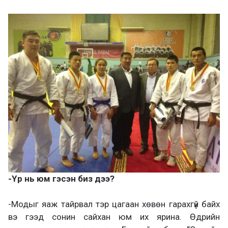
-Үр нь юм гэсэн биз дээ?
-Модыг яаж тайрвал тэр цагаан хөвөн гарахгүй байх
вэ гээд сонин сайхан юм их ярина. Өдрийн