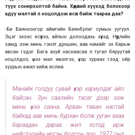
түүх сонирхолтой байна. Хөдөөний хүүхэд болохоор
адуу малтай л ноцолдож өссөн байж таараа даа?
-Би Баянхонгор аймгийн Баянбулаг сумын уугуул.
Эцэг эхээс есүүлээ, айлын долоодахь хүүхэд. Нүүдлийн
замд ээж минь гэнэт дуншин, аав намайг эх барьж
авсан гэдэг. Бага ахуй наснаасаа л тугал бяруутай
ноцолдох, үнээ мал ивэлгэх, үхэр хураах гээд ойр
зуурын ажил хийж өслөө.
Манайх голдуу сувай үхэр хариулдаг айл
байсан. Зун саалийн тасаг дээр ээж
минь үнээ саана. Арван таван настай
байхад аав минь бурхан болж ууган ахаа
бараадан дараа жил хотод ирж
нийслэлийн иргэн болсон доо. 1977 онд