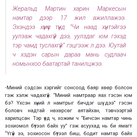
Жеральд Мартин харин Маркесын
намтар дээр 17 жил ажиллажээ.
Эхэндээ хүмүүс түүнд “Чи наад хүнтэйгээ
уулзаж чадахгүй дээ, уулздаг юм гэхэд
тэр чамд туслахгүй” гэцгээж л дээ. Юутай
ч хэдэн сарын дараа мань судлаач
номынхоо баатартай танилцжээ.
-Миний сэдсэн хэргийг сонсоод баяр хөөр болсон
гэж хэлж чадахгүй. “Миний намтраар яах гэсэн юм
бэ? Үхсэн хүний л намтрыг бичдэг шүү дээ” гэсэн
боловч надтай нөхөрсөг аятайхан, тэвчээртэй
харилцсан. Тэр үед ч, хожим ч “Бичсэн намтар чинь
зохиомол бүтээл байх уу” гэж асуухад нь би ямагт
“Үгүй ээ, зохиосон бүтээл биш, бодит намтар байх