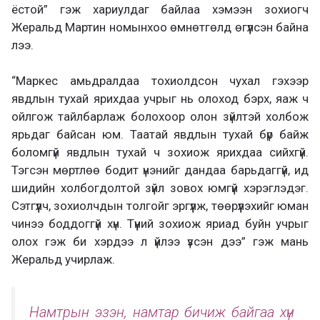
ёстой” гэж хариулдаг байлаа хэмээн зохиогч
Жеральд Мартин номынхоо өмнөтгөлд өгүүлсэн байна
лээ.
“Маркес амьдралдаа тохиолдсон чухал гэхээр
явдлын тухай ярихдаа учрыг нь олоход бэрх, яаж ч
ойлгож тайлбарлаж болохоор олон зүйлтэй холбож
ярьдаг байсан юм. Таатай явдлын тухай бүр байж
боломгүй явдлын тухай ч зохиож ярихдаа сийхгүй.
Тэгсэн мөртлөө бодит үнэнийг дандаа барьдаггүй, ид
шидийн холбогдолтой зүйл зовох юмгүй хэрэглэдэг.
Сэтгүүлч, зохиолчдын толгойг эргүүлж, төөрүүлэхийг юман
чинээ боддоггүй хүн. Түүний зохиож яриад буйн учрыг
олох гэж би хэрдээ л үйлээ үзсэн дээ” гэж мань
Жеральд учирлаж.
Намтрын эзэн, намтар бичиж байгаа хүн