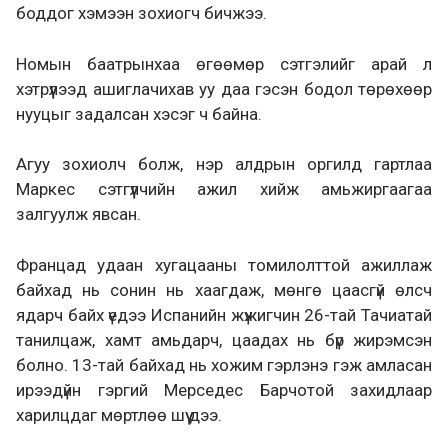
боддог хэмээн зохиогч бичжээ.
Номын баатрынхаа өгөөмөр сэтгэлийг арай л
хэтрүүлээд ашиглачихав уу даа гэсэн бодол төрөхөөр
нууцыг задалсан хэсэг ч байна.
Агуу зохиолч болж, нэр алдрын оргилд гартлаа
Маркес сэтгүүлчийн ажил хийж амьжиргаагаа
залгуулж явсан.
Францад удаан хугацааны томилолттой ажиллаж
байхад нь сонин нь хаагдаж, мөнгө цаасгүй өлсч
ядарч байх үедээ Испанийн жүжигчин 26-тай Тачиатай
танилцаж, хамт амьдарч, цаадах нь бүр жирэмсэн
болно. 13-тай байхад нь хожим гэрлэнэ гэж амласан
ирээдүйн гэргий Мерседес Барчотой захидлаар
харилцдаг мөртлөө шүү дээ.