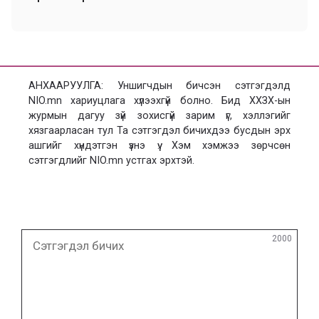
АНХААРУУЛГА: Уншигчдын бичсэн сэтгэгдэлд
NIO.mn хариуцлага хүлээхгүй болно. Бид ХХЗХ-ын
журмын дагуу зүй зохисгүй зарим үг, хэллэгийг
хязгаарласан тул Та сэтгэгдэл бичихдээ бусдын эрх
ашгийг хүндэтгэн үзнэ үү. Хэм хэмжээ зөрчсөн
сэтгэгдлийг NIO.mn устгах эрхтэй.
Сэтгэгдэл
2000
бичих