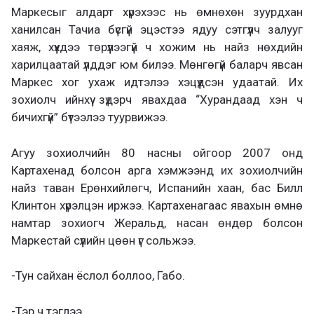
Маркесыг алдарт хүрэхээс нь өмнөхөн зуурдхан
ханилсан Тачиа бүсгүй эцэстээ ядуу сэтгүүлч залууг
хаяж, хүүхдээ төрүүлээгүй ч хожим нь найз нөхдийн
харилцаатай үлддэг юм билээ. Мөнгөгүй баларч явсан
Маркес хог ухаж идтэлээ хэцүүдсэн удаатай. Их
зохиолч ийнхүү зүдэрч явахдаа “Хурандаад хэн ч
бичихгүй” бүтээлээ туурвижээ.
Агуу зохиолчийн 80 насны ойгоор 2007 онд
Картахенад болсон арга хэмжээнд их зохиолчийн
найз таван Ерөнхийлөгч, Испанийн хаан, бас Билл
Клинтон хүрэлцэн иржээ. Картахенагаас явахын өмнө
намтар зохиогч Жеральд, насан өндөр болсон
Маркестай сүүлийн цөөн үг сольжээ.
-Тун сайхан ёслол боллоо, Габо.
-Тэр ч тэглээ.