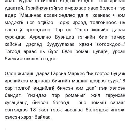
явах зуураа зохиолоо бодож болдог” гэж ярьсан
удаатай. Гэрийнхэнтэйгээ амрахаар явах болсон тэр
өдөр “Машинаа асаан хөдлөх үед л хаанаас ч юм
мэдэхгүй нэг өгүүлбэр орж ирээд, толгойноос нь
салахгүй эргэлджээ. Тэр нь “Олон жилийн дараа
хурандаа Аурелино Буэндиа гэгчийн бие төмөр
хайсны дэргэд буудуулахаа хүлээн зогсохдоо…”
Тэгээд араас нь бүхэл бүтэн роман цуварч, урсан
биежиж эхэлсэн гэдэг.
Олон жилийн дараа Гарсиа Маркес “Би гэртээ буцаж
ирснийхээ маргааш бичгийн машин дээрээ сууж,18
сар толгой өндийлгүй бичсэн юм даа” гэж хэлсэн
байдаг. Үнэндээ тэр романыг жил гаруйхан
хугацаанд бичсэн бөгөөд энэ номын санааг
сэтгэлдээ 18 жил тээж явсанаа бэлгэдэж ингэж
хэлсэн хэрэг байлаа.