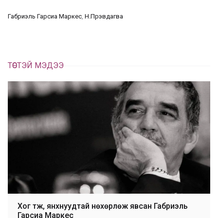
ц
а
Габриэль Гарсиа Маркес
, 
Н.Пүрэвдагва
х
ТӨСТЭЙ МЭДЭЭ
Хог түүж, янхнуудтай нөхөрлөж явсан Габриэль
Гарсиа Маркес