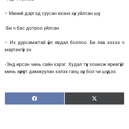
– Миний дэргэд суусан ихэнх хүн уйлсан шүү.
-Би ч бас дотроо уйлсан.
– Их дурсамжтай үйл явдал боллоо. Би лав хэзээ ч
мартахгүй ээ.
-Энд ирсэн чинь сайн хэрэг. Худал түүх зохиож яриагүйг
минь хүмүүст дамжуулан хэлэх ганц хүн бол чи шүү дээ.
Хуваалцах:
Түгээх:
Х
Т
у
в
г
а
э
а
э
л
х