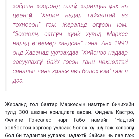
хоёрын хооронд таагүй харилцаа үүсэх нь
цөөнгүй. “Харин надад гайхалтай аз
тохиосон” гэж Жеральд өгүүлсэн юм.
“Зохиолч, сэтгүүлч хүний хувьд Маркес
надад өгөөмөр хандсан” гэнэ. Анх 1990
онд Хаванад уулзахдаа “Хийснээ надаар
засуулахгүй байх гэсэн ганц нөхцөлтэй
саналыг чинь хүлээж авч болох юм” гэж л
дээ.
Жеральд гол баатар Маркесын намтрыг бичихийн
тулд 300 шахам ярилцлага авсан. Фидель Кастро,
Фелипе Гонсалес нарт Габо намайг “Надтай
холбоотой хэргээр уулзаж болох хүн шүү” гэж хэлээгүй
бол би тэдэнтэй уулзаж чадахгүй байсан нь лав гэж