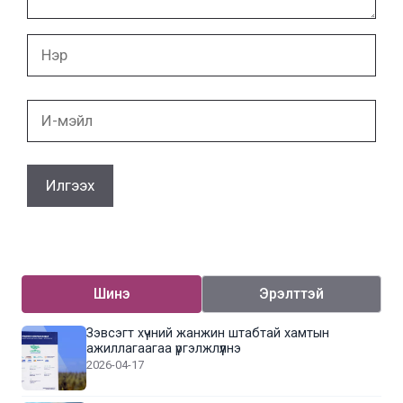
Нэр
И-
мэйл
Шинэ
Эрэлттэй
Зэвсэгт хүчний жанжин штабтай хамтын
ажиллагаагаа үргэлжлүүлнэ
2026-04-17