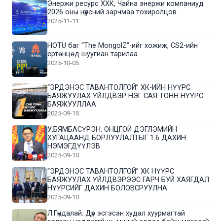
Энержи ресурс ХХК, Чайна энержи компаниуд
2026 оны нүүрсний зарчмаа тохиролцов
2025-11-11
HOTU баг “The MongolZ”-ийг хожиж, CS2-ийн
ертөнцөд шуугиан тарилаа
2025-10-05
“ЭРДЭНЭС ТАВАНТОЛГОЙ” ХК-ИЙН НҮҮРС
БАЯЖУУЛАХ ҮЙЛДВЭР НЭГ САЯ ТОНН НҮҮРС
БАЯЖУУЛЛАА
2025-09-15
У.БЯМБАСҮРЭН: ОНЦГОЙ ДЭГЛЭМИЙН
ХУГАЦААНД БОРЛУУЛАЛТЫГ 1.6 ДАХИН
НЭМЭГДҮҮЛЭВ
2025-09-10
“ЭРДЭНЭС ТАВАНТОЛГОЙ” ХК НҮҮРС
БАЯЖУУЛАХ ҮЙЛДВЭРЭЭС ГАРЧ БУЙ ХАЯГДАЛ
НҮҮРСИЙГ ДАХИН БОЛОВСРУУЛНА
2025-09-10
Л.Гүндалай: Дүр эсгэсэн худал хуурмагтай