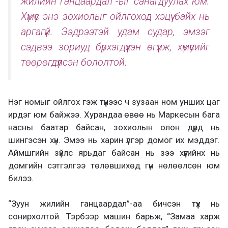
жилийн ганцаардал”-ыг санагдуулах юм.
Хүмүүс энэ зохиолыг ойлгоход хэцүү байх нь
аргагүй. Ээдрээтэй удам судар, эмзэг
сэдвээ зориуд бүрхэгдүүхэн өгүүлж, хүмүүсийг
төөрөгдүүлсэн бололтой.
Нэг номыг ойлгох гэж түүнээс ч зузаан ном унших цаг
ирдэг юм байжээ. Хурандаа өвөө нь Маркесын бага
насны баатар байсан, зохиолын олон дүрд нь
шингэсэн хүн. Эмээ нь харин үлгэр домог их мэддэг.
Аймшгийн зүйлс ярьдаг байсан нь зээ хүүгийнх нь
домгийн сэтгэлгээ төлөвшихөд гүн нөлөөлсөн юм
билээ.
“Зуун жилийн ганцаардал”-аа бичсэн түүх нь
сонирхолтой. Тэрбээр машин барьж, “Замаа харж