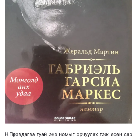
Н.Пүрэвдагва гуай энэ номыг орчуулах гэж есөн сар