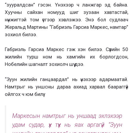
“зууралдсан” гэсэн. Үнэхээр ч ланжгар эд байна.
Хуучны сайхан номууд шиг зузаан хавтастай,
нүнжигтэй том үсгээр хэвлэжээ. Энэ бол судлаач
Жеральд Мартины “Габриэль Гарсиа Маркес, намтар”
зохиол билээ.
Габриэль Гарсиа Маркес гэж хэн билээ. Сүүлийн 50
жилийн турш ном нь хамгийн их борлогдсон,
Нобелийн шагналт зохиолч шүү дээ.
“Зуун жилийн ганцаардал” нь үнэхээр адармаатай.
Намтрыг нь уншсны дараа ахиад харвал баараггүй
ойлгох ч юм билүү.
Маркесын намтрыг нь уншаад эхлэхээр
удам судар, үүх түүх нь яах аргагүй “Зуун