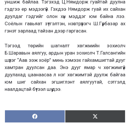
уншиж байлаа. Тэгэхэд Ц.Нямдорж гуайтай дуулна
гэдгээ ер мэдээгүй. Гэхдээ Нямдорж гуай их сайхан
дуулдаг гэдгийг олон хүн мэддэг юм байна лээ.
Соёлын гавьяат зүтгэлтэн, нэвтрүүлэгч Ш.Гүрбазар ах
гэнэт зарлаад тайзан дээр гаргасан.
Тэгээд төрийн шагналт хөгжмийн зохиолч
Б.Шаравын аялгуу, ардын уран зохиолч Т.Галсангийн
шүлэг “Аав ээж хоёр” минь хэмээх гайхамшигтай дууг
хамтран дуулсан даа. Энэ дууг ямар ч хөгжимгүй
дуулахад цаанаасаа л нэг хөгжимтэй дуулж байгаа
юм шиг сайхан эгшиглэнт аялгуутай, сэтгэлд
наалдацтай бүтээл шүү дээ.
Хуваалцах:
Түгээх:
Х
Т
у
в
г