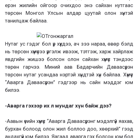
ерэн жилийн ойгоор очихдоо энэ сайхан нутгаас
төрсөн Монгол Улсын алдар цуутай олон хүнтэй
танилцаж байлаа.
Нутаг ус гэдэг бол үр хүүхдээ, ач зээ нараа, өвөр бэлд
нь төрсөн хүмүүсээ үргэлж ивээж, тэтгэж, харж хайрлаж
явдгийн жишээ болсон олон сайхан хүмүүс тэндээс
төрөн гарчээ. Миний аав Бадарчийн Даваасүрэн
төрсөн нутаг усандаа нэртэй хүндтэй хүн байлаа. Хүмүүс
“Аварга Даваасүрэн” гэдгээр нь сайн мэддэг юм
билээ.
-Аварга гэхээр их л мундаг хүн байж дээ?
-Аавын үеийн хүмүүс “Аварга Даваасүрэнг мэдэлгүй яахав,
бурхан болоод олон жил боллоо доо, хөөрхий” гээд
андахгүй юм билээ. Яагаад аварга гэх болсон юм бол