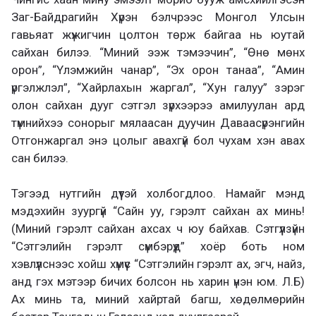
Заг-Байдрагийн Хүрэн бэлчрээс Монгол Улсын
гавьяат жүжигчин цолтон төрж байгаа нь юутай
сайхан билээ. “Миний ээж тэмээчин”, “Өнө мөнх
орон”, “Үлэмжийн чанар”, “Эх орон танаа”, “Амин
үргэлжлэл”, “Хайрлахын жаргал”, “Хун галуу” зэрэг
олон сайхан дууг сэтгэл зүрхээрээ амилуулан ард
түмнийхээ сонорыг мялаасан дуучин Даваасүрэнгийн
Отгонжаргал энэ цолыг авахгүй бол чухам хэн авах
сан билээ.
Тэгээд нутгийн дүүтэй холбогдлоо. Намайг мэнд
мэдэхийн зуургүй “Сайн уу, гэрэлт сайхан ах минь!
(Миний гэрэлт сайхан ахсах ч юу байхав. Сэтгүүлзүйн
“Сэтгэлийн гэрэлт сүмбэрүүд” хоёр боть ном
хэвлүүлснээс хойш хүмүүс “Сэтгэлийн гэрэлт ах, эгч, найз,
анд гэх мэтээр бичих болсон нь харин үнэн юм. Л.Б)
Ах минь та, миний хайртай багш, хөдөлмөрийн