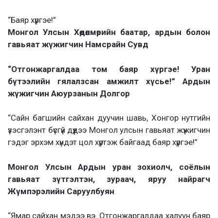
“Баяр хүргэе!”
Монгол Улсын Хөдөлмөрийн баатар, ардын болон
гавьяат жүжигчин Намсрайн Сувд
“Отгонжаргалдаа том баяр хүргэе! Уран
бүтээлийн гялалзсан амжилт хүсье!” Ардын
жүжигчин Аюурзанын Долгор
“Сайн багшийн сайхан дуучин шавь, Хонгор нутгийн
үзэсгэлэнт бүсгүй дүүдээ Монгол улсын гавьяат жүжигчин
гэдэг эрхэм хүндэт цол хүртэж байгаад баяр хүргэе!”
Монгол Улсын Ардын уран зохиолч, соёлын
гавьяат зүтгэлтэн, зураач, яруу найрагч
Жүмпэрэлийн Саруулбуян
“Ямар сайхан мэдээ вэ. Отгонжаргалдаа халуун баяр