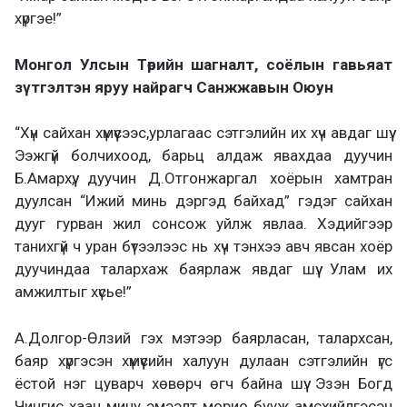
хүргэе!”
Монгол Улсын Төрийн шагналт, соёлын гавьяат
зүтгэлтэн яруу найрагч Санжжавын Оюун
“Хүн сайхан хүмүүсээс,урлагаас сэтгэлийн их хүч авдаг шүү.
Ээжгүй болчихоод, барьц алдаж явахдаа дуучин
Б.Амархүү, дуучин Д.Отгонжаргал хоёрын хамтран
дуулсан “Ижий минь дэргэд байхад” гэдэг сайхан
дууг гурван жил сонсож уйлж явлаа. Хэдийгээр
танихгүй ч уран бүтээлээс нь хүч тэнхээ авч явсан хоёр
дуучиндаа талархаж баярлаж явдаг шүү. Улам их
амжилтыг хүсье!”
А.Долгор-Өлзий гэх мэтээр баярласан, талархсан,
баяр хүргэсэн хүмүүсийн халуун дулаан сэтгэлийн үгс
ёстой нэг цуварч хөвөрч өгч байна шүү. Эзэн Богд
Чингис хаан мину эмээлт морио бууж амсхийлгэсэн