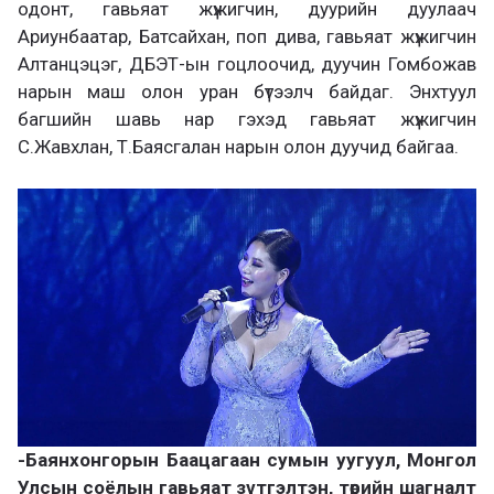
одонт, гавьяат жүжигчин, дуурийн дуулаач
Ариунбаатар, Батсайхан, поп дива, гавьяат жүжигчин
Алтанцэцэг, ДБЭТ-ын гоцлоочид, дуучин Гомбожав
нарын маш олон уран бүтээлч байдаг. Энхтуул
багшийн шавь нар гэхэд гавьяат жүжигчин
С.Жавхлан, Т.Баясгалан нарын олон дуучид байгаа.
-Баянхонгорын Баацагаан сумын уугуул, Монгол
Улсын соёлын гавьяат зүтгэлтэн, төрийн шагналт