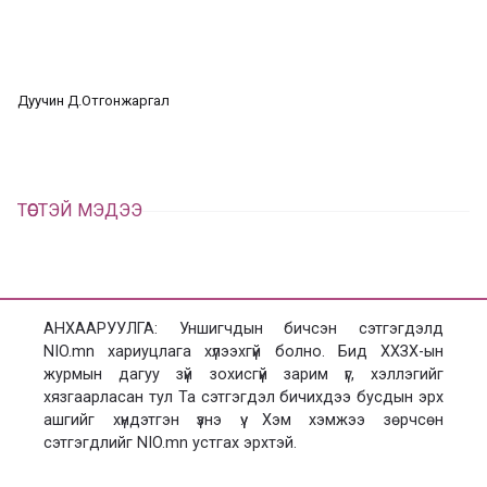
а
э
а
э
л
х
ц
а
Дуучин Д.Отгонжаргал
х
ТӨСТЭЙ МЭДЭЭ
АНХААРУУЛГА: Уншигчдын бичсэн сэтгэгдэлд
NIO.mn хариуцлага хүлээхгүй болно. Бид ХХЗХ-ын
журмын дагуу зүй зохисгүй зарим үг, хэллэгийг
хязгаарласан тул Та сэтгэгдэл бичихдээ бусдын эрх
ашгийг хүндэтгэн үзнэ үү. Хэм хэмжээ зөрчсөн
сэтгэгдлийг NIO.mn устгах эрхтэй.