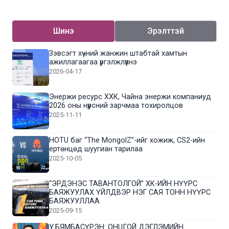
Шинэ
Эрэлттэй
Зэвсэгт хүчний жанжин штабтай хамтын
ажиллагаагаа үргэлжлүүлнэ
2026-04-17
Энержи ресурс ХХК, Чайна энержи компаниуд
2026 оны нүүрсний зарчмаа тохиролцов
2025-11-11
HOTU баг “The MongolZ”-ийг хожиж, CS2-ийн
ертөнцөд шуугиан тарилаа
2025-10-05
“ЭРДЭНЭС ТАВАНТОЛГОЙ” ХК-ИЙН НҮҮРС
БАЯЖУУЛАХ ҮЙЛДВЭР НЭГ САЯ ТОНН НҮҮРС
БАЯЖУУЛЛАА
2025-09-15
У.БЯМБАСҮРЭН: ОНЦГОЙ ДЭГЛЭМИЙН