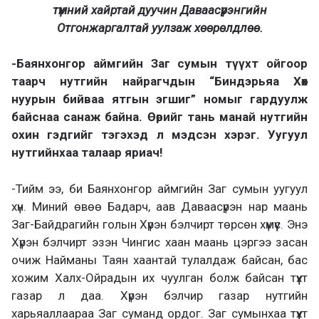
түмний хайртай дуучин Даваасүрэнгийн
Отгонжаргалтай уулзаж хөөрөлдлөө.
-Баянхонгор аймгийн Заг сумын түүхт ойгоор
таарч нутгийн найрагчдын “Биндэрьяа Хөх
нуурын бийваа ятгын эгшиг” номыг гардуулж
байснаа санаж байна. Өөрийг тань манай нутгийн
охин гэдгийг тэгэхэд л мэдсэн хэрэг. Уугуул
нутгийнхаа талаар яриач!
-Тийм ээ, би Баянхонгор аймгийн Заг сумын уугуул
хүн. Миний өвөө Бадарч, аав Даваасүрэн нар маань
Заг-Байдрагийн голын Хүрэн бэлчирт төрсөн хүмүүс. Энэ
Хүрэн бэлчирт эзэн Чингис хаан маань цэргээ засан
очиж Найманы Таян хаантай тулалдаж байсан, бас
хожим Халх-Ойрадын их чуулган болж байсан түүхт
газар л даа. Хүрэн бэлчир газар нутгийн
харьяаллаараа Заг суманд ордог. Заг сумынхаа түүхт