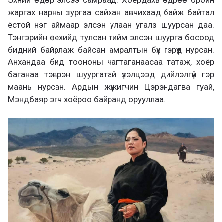
жаргах нарны зургаа сайхан авчихаад байж байтал
ёстой нэг аймаар элсэн улаан угалз шуурсан даа.
Тэнгэрийн өехийд тулсан тийм элсэн шуурга босоод
бидний байрлаж байсан амралтын бүх гэрүүд нурсан.
Анхандаа бид тоононы чагтаганаасаа татаж, хоёр
баганаа тэврэн шуургатай үзэлцээд дийлэлгүй гэр
маань нурсан. Ардын жүжигчин Цэрэндагва гуай,
Мэндбаяр эгч хоёроо байранд орууллаа.