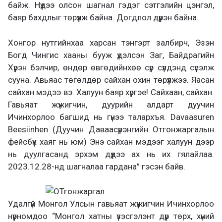
байж. Нүдээ олсон шагнал гэдэг сэтгэлийн цэнгэл,
баяр бахдлыг төрүүлж байна. Догдлол дүүрэн байна.
Хонгор нутгийнхаа харсан тэнгэрт залбирч, Эзэн
Богд Чингис хааны бууж үдэлсэн Заг, Байдрагийн
Хүрэн бэлчир, өндөр өвгөдийнхөө сүр сүлдэнд сүсэлж
сууна. Авьяас төгөлдөр сайхан охин төрүүлжээ. Яасан
сайхан мэдээ вэ. Халуун баяр хүргэe! Сайхаан, сайхан.
Гавьяат жүжигчин, дуурийн алдарт дуучин
Ичинхорлоо багшид нь гүнээ талархъя. Davaasuren
Beesiinhen (Дуучин Даваасүрэнгийн Отгонжаргалын
фейсбүүк хаяг нь юм) Энэ сайхан мэдээг халуун дээр
нь дуулгасанд эрхэм дүүдээ ах нь их гялайлаа.
2023.12.28-нд шагналаа гардана” гэсэн байв.
Удалгүй Монгол Улсын гавьяат жүжигчин Ичинхорлоо
нүүрномдоо “Монгол хатны үзэсгэлэнт дүр төрх, хүний