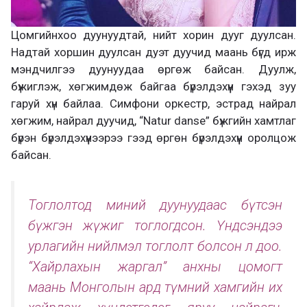
Цомгийнхоо дуунуудтай, нийт хорин дууг дуулсан.
Надтай хоршин дуулсан дуэт дуучид маань бүгд ирж
мэндчилгээ дуунуудаа өргөж байсан. Дуулж,
бүжиглэж, хөгжимдөж байгаа бүрэлдэхүүн гэхэд зуу
гаруй хүн байлаа. Симфони оркестр, эстрад найрал
хөгжим, найрал дуучид, “Natur danse” бүжгийн хамтлаг
бүрэн бүрэлдэхүүнээрээ гээд өргөн бүрэлдэхүүн оролцож
байсан.
Тоглолтод миний дуунуудаас бүтсэн
бүжгэн жүжиг тоглогдсон. Үндсэндээ
урлагийн нийлмэл тоглолт болсон л доо.
“Хайрлахын жаргал” анхны цомогт
маань Монголын ард түмний хамгийн их