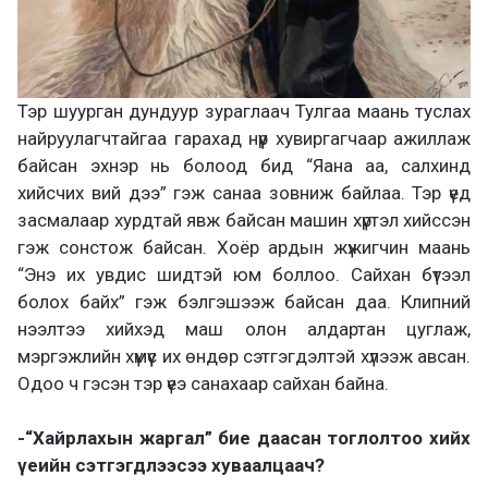
Тэр шуурган дундуур зураглаач Тулгаа маань туслах
найруулагчтайгаа гарахад нүүр хувиргагчаар ажиллаж
байсан эхнэр нь болоод бид “Яана аа, салхинд
хийсчих вий дээ” гэж санаа зовниж байлаа. Тэр үед
засмалаар хурдтай явж байсан машин хүртэл хийссэн
гэж сонстож байсан. Хоёр ардын жүжигчин маань
“Энэ их увдис шидтэй юм боллоо. Сайхан бүтээл
болох байх” гэж бэлгэшээж байсан даа. Клипний
нээлтээ хийхэд маш олон алдартан цуглаж,
мэргэжлийн хүмүүс их өндөр сэтгэгдэлтэй хүлээж авсан.
Одоо ч гэсэн тэр үеэ санахаар сайхан байна.
-“Хайрлахын жаргал” бие даасан тоглолтоо хийх
үеийн сэтгэгдлээсээ хуваалцаач?