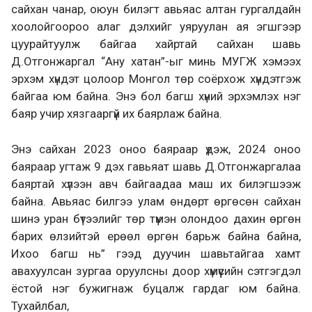
сайхан чанар, оюун билэгт авьяас алтан гургалдайн
хоолойгоороо алаг дэлхийг уяруулан ая эгшгээр
цуурайтуулж байгаа хайртай сайхан шавь
Д.Отгонжаргал “Ану хатан”-ыг минь МУГЖ хэмээх
эрхэм хүндэт цолоор Монгол төр соёрхож хүндэтгэж
байгаа юм байна. Энэ бол багш хүний эрхэмлэх нэг
баяр учир хязгааргүй их баярлаж байна.
Энэ сайхан 2023 оноо баяраар үдэж, 2024 оноо
баяраар угтаж 9 дэх гавьяат шавь Д.Отгонжаргалаа
баяртай хүлээн авч байгаадаа маш их билэгшээж
байна. Авьяас билгээ улам өндөрт өргөсөн сайхан
шинэ уран бүтээлийг төр түмэн олондоо дахин өргөн
барих өлзийтэй ерөөл өргөн барьж байна байна,
Ихоо багш нь” гээд дуучин шавьтайгаа хамт
авахуулсан зургаа оруулсны доор хүмүүсийн сэтгэгдэл
ёстой нэг бужигнаж буцалж гардаг юм байна.
Тухайлбал,