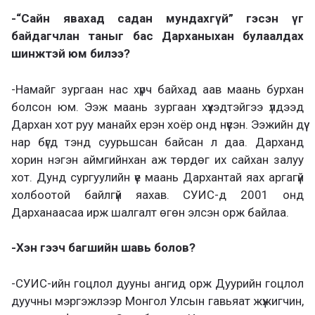
-“Сайн явахад садан мундахгүй” гэсэн үг
байдагчлан таныг бас Дарханыхан булаалдах
шинжтэй юм билээ?
-Намайг зургаан нас хүрч байхад аав маань бурхан
болсон юм. Ээж маань зургаан хүүхэдтэйгээ үлдээд
Дархан хот руу манайх ерэн хоёр онд нүүсэн. Ээжийн дүү
нар бүгд тэнд суурьшсан байсан л даа. Дарханд
хорин нэгэн аймгийнхан аж төрдөг их сайхан залуу
хот. Дунд сургуулийн үе маань Дархантай яах аргагүй
холбоотой байлгүй яахав. СУИС-д 2001 онд
Дарханаасаа ирж шалгалт өгөн элсэн орж байлаа.
-Хэн гээч багшийн шавь болов?
-СУИС-ийн гоцлол дууны ангид орж Дуурийн гоцлол
дуучны мэргэжлээр Монгол Улсын гавьяат жүжигчин,