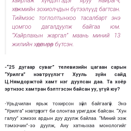
хайрлаж хүндэтгэдэг яруу найрагч,
хөгжмийн зохиолчдын бүтээлүүд багтсан.
Тиймээс тоглолтынхоо тасалбарт энэ
цомгоо дагалдуулж байгаа юм.
“Хайрлахын жаргал” маань миний 13
жилийн хөдөлмөрөөр бүтсэн.
-“25 дугаар суваг” телевизийн цагаан сарын
“Урилга” нэвтрүүлэгт Хууль зүйн сайд
Ц.Нямдоржтой хамт нэг дуулсан даа. Та хоёр
эртнээс хамтран бэлтгэсэн байсан уу, үгүй юу?
-Урьдчилан ярьж тохирсон зүйл байгаагүй. Энэ
“Урилга” нэвтрүүлэгт би олонтаа уригдаж байсан. “Хун
галуу” хэмээх ардын дуу дуулж байлаа. “Миний ээж
тэмээчин”-ээ дуулж, Ану хатныхаа монологийг