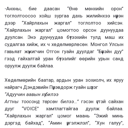
-Анхны, бие даасан “Өнө мөнхийн орон”
тоглолтоосоо хойш зургаа дахь жилийнхээ нүүрэн
дээр “Хайрлахын жаргал” тоглолтоо хийсэн.
“Хайрлахын жаргал” цомогтоо орсон дуунуудаа
дуулсан. Энэ дуунуудаа бүтээхийн тулд маш их
судалгаа хийж, их ч хөдөлмөрлөсөн. Монгол Улсын
гавьяат жүжигчин Отгон гуайн дуулдаг “Бүүвэйн дуу”
гээд гайхалтай уран бүтээлийг өөрийн урын санд
оруулж дуулж байлаа.
Хөдөлмөрийн баатар, ардын уран зохиолч, их яруу
найрагч Дэндэвийн Пүрэвдорж гуайн шүлэг
“Адуучин аавын хүү билээ
Агтны тоосонд төрсөн билээ…”
гэсэн үгтэй сайхан
дууг “VOICE” хамтлагтайгаа дуулж байлаа.
“Хайрлахын жаргал” цомог маань “Эжий минь
дэргэд байхад”, “Амин үргэлжлэл”, “Хун галуу”,