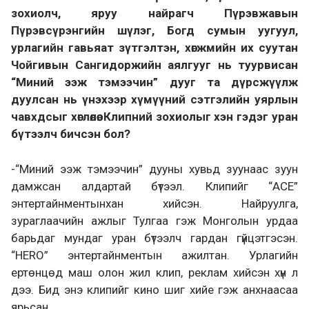
зохиолч, яруу найрагч Пүрэвжавын
Пүрэвсүрэнгийн шүлэг, Богд сумын уугуул,
урлагийн гавьяат зүтгэлтэн, хөгжмийн их суутан
Чойгивын Сангидоржийн аялгууг нь туурвисан
“Миний ээж тэмээчин” дууг та дүрсжүүлж
дуулсан нь үнэхээр хүмүүний сэтгэлийн уярлын
чавхдсыг хөглөлөө. Клипний зохиолыг хэн гэдэг уран
бүтээлч бичсэн бол?
-“Миний ээж тэмээчин” дууны хувьд зуунаас зуун
дамжсан алдартай бүтээл. Клипийг “ACE”
энтертайнментынхан хийсэн. Найруулга,
зураглаачийн ажлыг Тулгаа гэж Монголын урдаа
барьдаг мундаг уран бүтээлч гардан гүйцэтгэсэн.
“HERO” энтертайнментын ажилтан. Урлагийн
ертөнцөд маш олон жил клип, реклам хийсэн хүн л
дээ. Бид энэ клипийг кино шиг хийе гэж анхнаасаа
ярьсан.