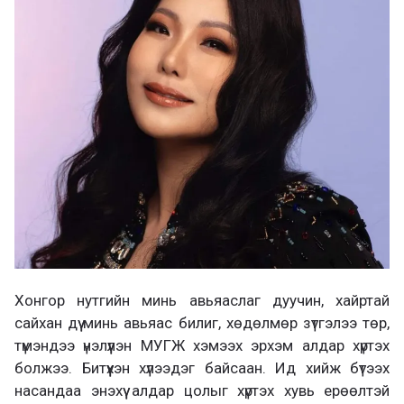
а
х
Хонгор нутгийн минь авьяаслаг дуучин, хайртай
сайхан дүү минь авьяас билиг, хөдөлмөр зүтгэлээ төр,
түмэндээ үнэлүүлэн МУГЖ хэмээх эрхэм алдар хүртэх
болжээ. Битүүхэн хүлээдэг байсаан. Ид хийж бүтээх
насандаа энэхүү алдар цолыг хүртэх хувь eрөөлтэй