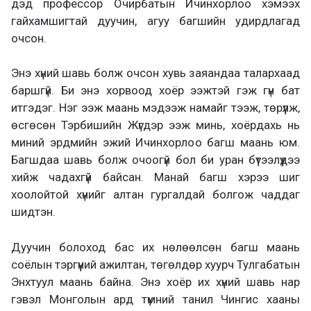
дэд профессор Очирбатын Ичинхорлоо хэмээх
гайхамшигтай дуучин, агуу багшийн удирдлагад
очсон.
Энэ хүний шавь болж очсон хувь заяандаа талархаад
баршгүй. Би энэ хорвоод хоёр ээжтэй гэж гүн бат
итгэдэг. Нэг ээж маань мэдээж намайг тээж, төрүүлж,
өсгөсөн Тэрбишийн Жүгдэр ээж минь, хоёрдахь нь
миний эрдмийн эжий Ичинхорлоо багш маань юм.
Багшдаа шавь болж очоогүй бол би уран бүтээлүүдээ
хийж чадахгүй байсан. Манай багш хэрээ шиг
хоолойтой хүнийг алтан гургалдай болгож чаддаг
шидтэн.
Дуучин болоход бас их нөлөөлсөн багш маань
соёлын тэргүүний ажилтан, төгөлдөр хуурч Тулгабатын
Энхтуул маань байна. Энэ хоёр их хүний шавь нар
гэвэл Монголын ард түмний танил Чингис хааны