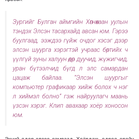
Зургийг Булган аймгийн Хөгнөхаан уулын
тэндэх Элсэн тасархайд авсан юм. Гэрээ
буулгаад, ээждээ гүйж очдог хэсэг дээр
элсэн шуурга хэрэгтэй учраас бөртийх ч
үүлгүй зуны халуун өдөр дуучид, жүжигчид,
уран бүтээлчид бүгд л элс самардан
цацаж байлаа. “Элсэн шуургыг
компьютер графикаар хийж болох ч нэг
л хиймэл болно” гэж найруулагч маань
үзсэн хэрэг. Клип авахаар хоёр хоносон
юм.
Эхний өдөр элсээ самраад. Хоёрдахь өдрөө оройн