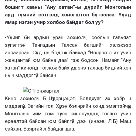
бошигт хааны “Ану хатан”-ы дүрийг Монголын
ард түмний сэтгэлд хоногштол бүтээлээ. Үүнд
ямар нэгэн учир холбоо байдаг бол уу?
-Үүнийг би ардын уран зохиолч, соёлын гавьяат
зүтгэлтэн Тангадын Галсан багшийг хэлэхээр
анзаарсан. Сүүлд нь бодож байхад “Нээрээ л их учир
жанцантай юм байна даа” гэж бодсон. Намайг “Ану
хатан” кинонд тоглож байх үед энэ талаар бидний хэн
нь ч мэддэггүй байсан.
Кино зохиолч Б.Шүүдэрцэцэг, Болдхуяг ах хоёр ч
мэдээгүй. Загийн гол, Хүрэн бэлчрийн охид эмэгтэйчүүд
Монголын ийм том түүхэн кинонуудад тоглох учир
ерөөлтэй байсан юм байлгүй дээ. (инээв. Л.Б) Маш
сайхан. Баяртай л байдаг даа.