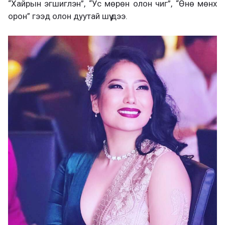
“Хайрын эгшиглэн”, “Ус мөрөн олон чиг”, “Өнө мөнх
орон” гээд олон дуутай шүү дээ.