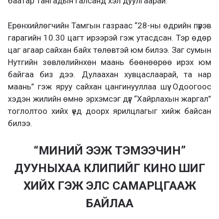
баатар Тангадын Галсанд хэл дуулгаарай.
Ерөнхийлөгчийн Тамгын газраас “28-ны өдрийн пүрэв
гарагийн 10.30 цагт ирээрэй гэж утасдсан. Тэр өдөр
цаг агаар сайхан байх төлөвтэй юм билээ. Заг сумын
Нутгийн зөвлөлийнхөн маань бөөнөөрөө ирэх юм
байгаа биз дээ. Дулаахан хувцаслаарай, та нар
маань” гэж яруу сайхан цангинууллаа шүү. Одоогоос
хэдэн жилийн өмнө эрхэмсэг дүүг “Хайрлахын жаргал”
тоглолтоо хийх үед доорх ярилцлагыг хийж байсан
билээ.
“МИНИЙ ЭЭЖ ТЭМЭЭЧИН”
ДУУНЫХАА КЛИПИЙГ КИНО ШИГ
ХИЙХ ГЭЖ ЭЛС САМАРЦГААЖ
БАЙЛАА