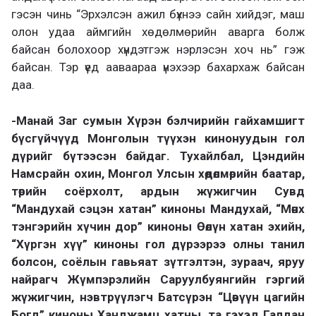
гэсэн чинь “Эрхэлсэн ажил бүхнээ сайн хийдэг, маш
олон удаа аймгийн хөдөлмөрийн аварга болж
байсан болохоор хүндэтгэж нэрлэсэн хоч нь” гэж
байсан. Тэр үед ааваараа үнэхээр бахархаж байсан
даа.
-Манай Заг сумын Хүрэн бэлчирийн гайхамшигт
бүсгүйчүүд Монголын түүхэн кинонуудын гол
дүрийг бүтээсэн байдаг. Тухайлбал, Цэндийн
Намсрайн охин, Монгол Улсын хөдөлмөрийн баатар,
төрийн соёрхолт, ардын жүжигчин Сувд
“Мандухай сэцэн хатан” киноны Мандухай, “Мөнх
тэнгэрийн хүчин дор” киноны Өөлүн хатан эхийн,
“Хүргэн хүү” киноны гол дүрээрээ олны танил
болсон, соёлын гавьяат зүтгэлтэн, зураач, яруу
найрагч Жүмпэрэлийн Саруулбуянгийн гэргий
жүжигчин, нэвтрүүлэгч Батсүрэн “Цөвүүн цагийн
Богд” киноны Ханджамц хатны, та гэхэд Галдан