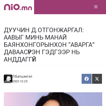
Skip
MEN
to
content
ДУУЧИН Д.ОТГОНЖАРГАЛ:
ААВЫГ МИНЬ МАНАЙ
БАЯНХОНГОРЫНХОН “АВАРГА”
ДАВААСҮРЭН ГЭДГЭЭР НЬ
АНДДАГГҮЙ
Л.Батцэнгэл
Хуваалца
Түгэ
Х
Т
2023-12-25
у
в
г
а
э
а
э
л
х
ц