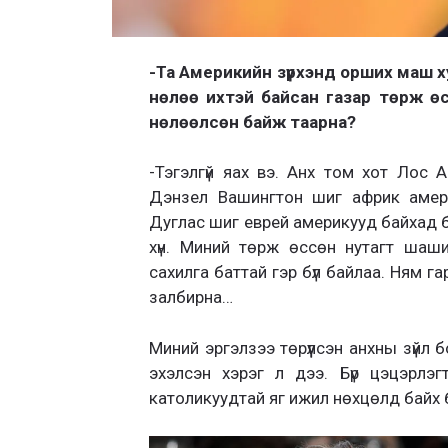
-Та Америкийн зүрхэнд орших маш х
нөлөө ихтэй байсан газар төрж ө
нөлөөлсөн байж таарна?
-Тэгэлгүй яах вэ. Анх том хот Лос 
Дэнзел Вашингтон шиг африк амер
Дуглас шиг еврей америкууд байхад би
хүн. Миний төрж өссөн нутагт шашин
сахилга баттай гэр бүл байлаа. Ням га
залбирна…
Миний эргэлзээ төрүүлсэн анхны зүйл
эхэлсэн хэрэг л дээ. Бүр цэцэрлэг
католикуудтай яг ижил нөхцөлд байх бо