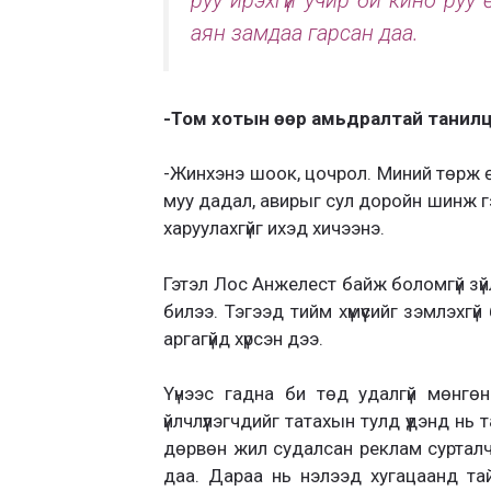
руу ирэхгүй учир би кино руу
аян замдаа гарсан даа.
-Том хотын өөр амьдралтай танилц
-Жинхэнэ шоок, цочрол. Миний төрж өс
муу дадал, авирыг сул доройн шинж гэж
харуулахгүйг ихэд хичээнэ.
Гэтэл Лос Анжелест байж боломгүй зү
билээ. Тэгээд тийм хүмүүсийг зэмлэхг
аргагүйд хүрсэн дээ.
Үүнээс гадна би төд удалгүй мөнгө
үйлчлүүлэгчдийг татахын тулд үүдэнд н
дөрвөн жил судалсан реклам суртал
даа. Дараа нь нэлээд хугацаанд тайчиг