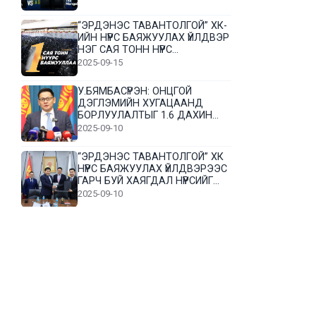
“ЭРДЭНЭС ТАВАНТОЛГОЙ” ХК-
ИЙН НҮҮРС БАЯЖУУЛАХ ҮЙЛДВЭР
НЭГ САЯ ТОНН НҮҮРС
БАЯЖУУЛЛАА
2025-09-15
У.БЯМБАСҮРЭН: ОНЦГОЙ
ДЭГЛЭМИЙН ХУГАЦААНД
БОРЛУУЛАЛТЫГ 1.6 ДАХИН
НЭМЭГДҮҮЛЭВ
2025-09-10
“ЭРДЭНЭС ТАВАНТОЛГОЙ” ХК
НҮҮРС БАЯЖУУЛАХ ҮЙЛДВЭРЭЭС
ГАРЧ БУЙ ХАЯГДАЛ НҮҮРСИЙГ
ДАХИН БОЛОВСРУУЛНА
2025-09-10
Л.Гүндалай: Дүр эсгэсэн худал
хуурмагтай эвлэрч чаддаггүй
нь миний алдаа байж магадгүй
2025-09-05
ЦОГТЦЭЦИЙ СУМЫН ЦАГААН-
ОВОО, СИЙРСТ БАГИЙН
ИРГЭДИЙН ТӨЛӨӨЛӨЛ НҮҮРС