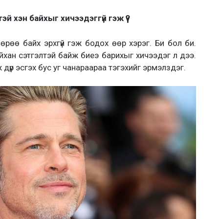
эй хэн байхыг хичээдэггүй гэж үү?
өөрөө байх эрхгүй гэж бодох өөр хэрэг. Би бол би.
сайхан сэтгэлтэй байж биеэ барихыг хичээдэг л дээ.
ж дүр эсгэх бус уг чанараараа тэгэхийг эрмэлздэг.