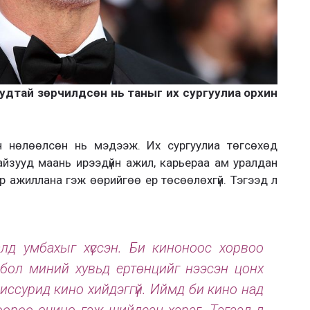
дтай зөрчилдсөн нь таныг их сургуулиа орхин
өн нөлөөлсөн нь мэдээж. Их сургуулиа төгсөхөд
айзууд маань ирээдүйн ажил, карьераа ам уралдан
эр ажиллана гэж өөрийгөө ер төсөөлөхгүй. Тэгээд л
лд умбахыг хүссэн. Би киноноос хорвоо
 бол миний хувьд ертөнцийг нээсэн цонх
 Миссурид кино хийдэггүй. Иймд би кино над