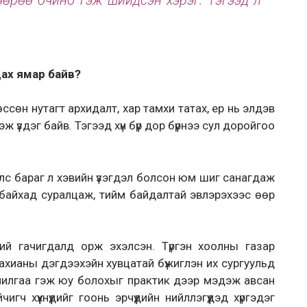
 өөрөө очино гэж шийдсэн хэрэг. Тэгээд л
ах ямар байв?
сөн нутагт архидалт, хар тамхи татах, ер нь элдэв
 үздэг байв. Тэгээд хүн бүр дор бүрнээ сул доройгоо
йлс бараг л хэвийн үзэгдэл болсон юм шиг санагдаж
үй байхад суралцаж, тийм байдалтай эвлэрэхээс өөр
ний гачигдалд орж эхэлсэн. Түргэн хоолны газар
ь тахианы дэгдээхэйн хувцатай бүжиглэн их сургуульд
чилгаа гэж юу болохыг практик дээр мэдэж авсан
ч хүүхнүүдийг гоонь эрчүүдийн нийллэгүүдэд хүргэдэг