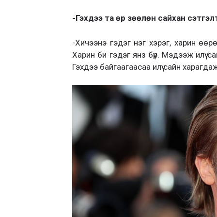
-Гэхдээ та өр зөөлөн сайхан сэтгэлт
-Хичээнэ гэдэг нэг хэрэг, харин өөр
Харин би гэдэг янз бүр. Мэдээж илүү 
Гэхдээ байгаагаасаа илүү сайн харагда