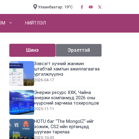
Улаанбаатар: 19°C
OM
НИЙТЛЭЛ
Шинэ
Эрэлттэй
Зэвсэгт хүчний жанжин
штабтай хамтын ажиллагаагаа
үргэлжлүүлнэ
2026-04-17
Энержи ресурс ХХК, Чайна
энержи компаниуд 2026 оны
нүүрсний зарчмаа тохиролцов
2025-11-11
HOTU баг “The MongolZ”-ийг
хожиж, CS2-ийн ертөнцөд
шуугиан тарилаа
2025-10-05