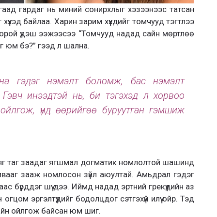
гаад гардаг нь миний сонирхлыг хэзээнээс татсан
г хүүхэд байлаа. Харин зарим хүүхдийг томчууд тэгтлээ
д орой үдэш ээжээсээ “Томчууд надад сайн мөртлөө
г юм бэ?” гээд л шална.
гдана гэдэг нэмэлт боломж, бас нэмэлт
 Гэвч инээдтэй нь, би тэгэхэд л хорвоо
ойлгож, үүнд өөрийгөө буруутган гэмшиж
 яг таг заадаг ягшмал догматик номлолтой шашинд
ивааг зааж номлосон зүйл аюултай. Амьдрал гэдэг
с бүрддэг шүү дээ. Иймд надад эртний грекүүдийн аз
огцом эргэлтүүдийг бодолцдог сэтгэхүй илүү ойр. Тэд
 сайн ойлгож байсан юм шиг.