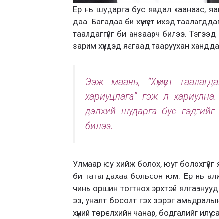
Ер нь шударга бус явдал хаанаас, яа
даа. Багадаа би хүмүүст ихэд таалагдда
таалдаггүйг би анзаарч билээ. Тэгээ
зарим хүүхдэд яагаад тааруухан хандда
Ээж маань, “Хүмүүст таала
хариуцлага” гэж л хариулна.
дэлхий шударга бус гэдгийг 
билээ.
Улмаар юу хийж болох, юуг болохгүйг
би татагдахаа больсон юм. Ер нь ал
чинь оршин тогтнох эрхтэй ялгаануудаа
эз, уналт босолт гэх зэрэг амьдралын 
хүний төрөлхийн чанар, бодгалийг илүү