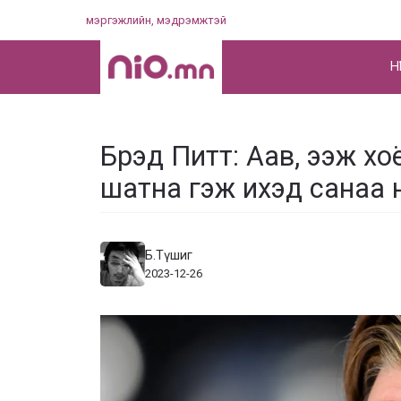
Skip
мэргэжлийн, мэдрэмжтэй
to
content
НҮ
Брэд Питт: Аав, ээж х
шатна гэж ихэд санаа 
Б.Түшиг
2023-12-26