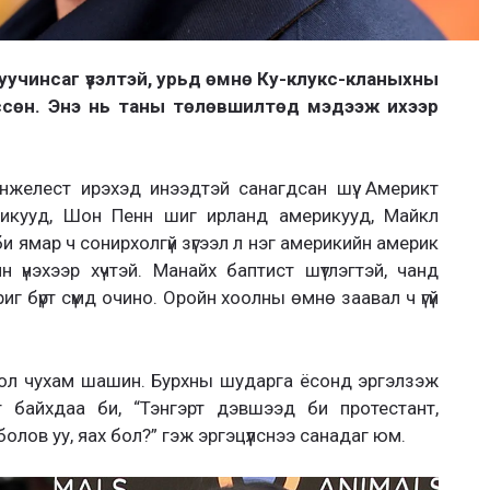
уучинсаг үзэлтэй, урьд өмнө Ку-клукс-кланыхны
ссөн. Энэ нь таны төлөвшилтөд мэдээж ихээр
Анжелест ирэхэд инээдтэй санагдсан шүү. Америкт
икууд, Шон Пенн шиг ирланд америкууд, Майкл
 ямар ч сонирхолгүй зүгээл л нэг америкийн америк
 үнэхээр хүчтэй. Манайх баптист шүтлэгтэй, чанд
риг бүрт сүмд очино. Оройн хоолны өмнө заавал ч үгүй
 бол чухам шашин. Бурхны шударга ёсонд эргэлзэж
т байхдаа би, “Тэнгэрт дэвшээд би протестант,
лов уу, яах бол?” гэж эргэцүүлснээ санадаг юм.