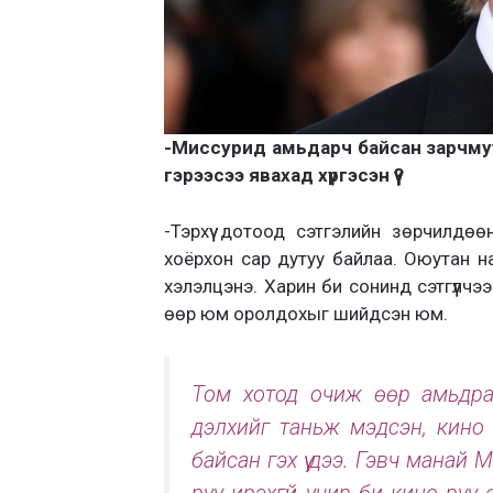
-Миссурид амьдарч байсан зарчмуу
гэрээсээ явахад хүргэсэн үү?
-Тэрхүү дотоод сэтгэлийн зөрчилдө
хоёрхон сар дутуу байлаа. Оюутан н
хэлэлцэнэ. Харин би сонинд сэтгүүлчэ
өөр юм оролдохыг шийдсэн юм.
Том хотод очиж өөр амьдра
дэлхийг таньж мэдсэн, кино
байсан гэх үү дээ. Гэвч манай