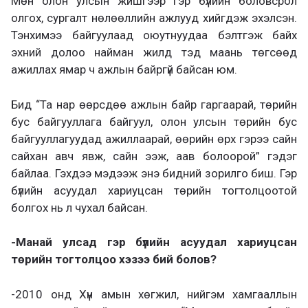
Мөн олон улсын жишгээр гэр бүлийн боловсрол
олгох, сургалт нөлөөллийн ажлууд хийгдэж эхэлсэн.
Тэнхимээ байгуулаад оюутнуудаа бэлтгэж байх
эхний долоо найман жилд тэд маань төгсөөд
ажиллах ямар ч ажлын байргүй байсан юм.
Бид “Та нар өөрсдөө ажлын байр гаргаарай, төрийн
бус байгууллага байгуул, олон улсын төрийн бус
байгууллагуудад ажиллаарай, өөрийн өрх гэрээ сайн
сайхан авч явж, сайн ээж, аав болоорой” гэдэг
байлаа. Гэхдээ мэдээж энэ бидний зорилго биш. Гэр
бүлийн асуудал хариуцсан төрийн тогтолцоотой
болгох нь л чухал байсан.
-Манай улсад гэр бүлийн асуудал хариуцсан
төрийн тогтолцоо хэзээ бий болов?
-2010 онд Хүн амын хөгжил, нийгэм хамгааллын