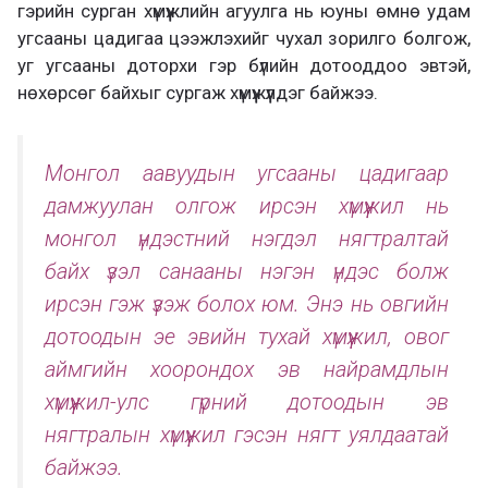
гэрийн сурган хүмүүжлийн агуулга нь юуны өмнө удам
угсааны цадигаа цээжлэхийг чухал зорилго болгож,
уг угсааны доторхи гэр бүлийн дотооддоо эвтэй,
нөхөрсөг байхыг сургаж хүмүүжүүлдэг байжээ.
Монгол аавуудын угсааны цадигаар
дамжуулан олгож ирсэн хүмүүжил нь
монгол үндэстний нэгдэл нягтралтай
байх үзэл санааны нэгэн үндэс болж
ирсэн гэж үзэж болох юм. Энэ нь овгийн
дотоодын эе эвийн тухай хүмүүжил, овог
аймгийн хоорондох эв найрамдлын
хүмүүжил-улс гүрний дотоодын эв
нягтралын хүмүүжил гэсэн нягт уялдаатай
байжээ.