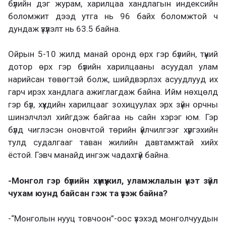
бүлийн дэг журам, харилцаа хандлагын индексийн
боломжит дээд утга нь 96 байх боломжтой ч
дундаж үзүүлэлт нь 63.5 байна.
Ойрын 5-10 жилд манай оронд өрх гэр бүлийн, түүний
дотор өрх гэр бүлийн харилцааны асуудал улам
нарийсан төвөгтэй болж, шийдвэрлэх асуудлууд их
гарч ирэх хандлага ажиглагдаж байна. Ийм нөхцөлд
гэр бүл, хүүхдийн харилцааг зохицуулах эрх зүйн орчны
шинэлчлэл хийгдэж байгаа нь сайн хэрэг юм. Гэр
бүлд чиглэсэн оновчтой төрийн үйлчилгээг хүргэхийн
тулд судалгааг таван жилийн давтамжтай хийх
ёстой. Гэвч манайд ингэж чадахгүй байна.
-Монгол гэр бүлийн хүмүүжил, уламжлалын үнэт зүйл
чухам юунд байсан гэж та үзэж байна?
-“Монголын нууц товчоон”-оос үзэхэд монголчуудын