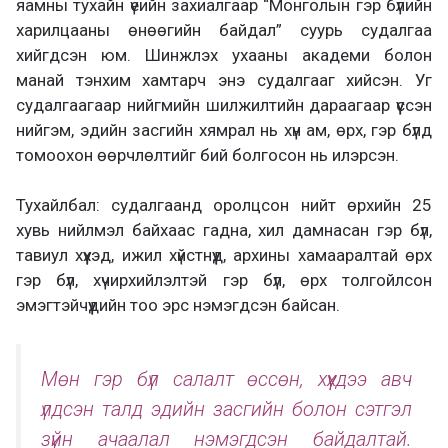
яамны тухайн үеийн захиалгаар “Монголын гэр бүлийн
харилцааны өнөөгийн байдал” суурь судалгаа
хийгдсэн юм. Шинжлэх ухааны академи болон
манай тэнхим хамтарч энэ судалгааг хийсэн. Уг
судалгаагаар нийгмийн шилжилтийн дараагаар үүссэн
нийгэм, эдийн засгийн хямрал нь хүн ам, өрх, гэр бүлд
томоохон өөрчлөлтийг бий болгосон нь илэрсэн.
Тухайлбал: судалгаанд оролцсон нийт өрхийн 25
хувь нийлмэл байхаас гадна, хил дамнасан гэр бүл,
тавиул хүүхэд, ижил хүйстнүүд, архины хамааралтай өрх
гэр бүл, хүчирхийлэлтэй гэр бүл, өрх толгойлсон
эмэгтэйчүүдийн тоо эрс нэмэгдсэн байсан.
Мөн гэр бүл салалт өссөн, хүүхдээ авч
үлдсэн талд эдийн засгийн болон сэтгэл
зүйн ачаалал нэмэгдсэн байдалтай.