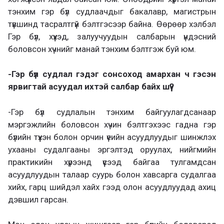
тэнхим гэр бүл судлаачдыг бакалавр, магистрын
түвшинд тасралтгүй бэлтгэсээр байна. Өөрөөр хэлбэл
Гэр бүл, хүүхэд, залуучуудын салбарын үндэсний
боловсон хүчнийг манай тэнхим бэлтгэж буй юм.
-Гэр бүл судлал гэдэг сонсоход амархан ч гэсэн
ярвигтай асуудал ихтэй салбар байх шүү?
-Гэр бүл судлалын тэнхим байгуулагдсанаар
мэргэжлийн боловсон хүчин бэлтгэхээс гадна гэр
бүлийн түүхэн болон орчин үеийн асуудлуудыг шинжлэх
ухааны судалгааны эргэлтэд оруулах, нийгмийн
практикийн хүрээнд үүсээд байгаа тулгамдсан
асуудлуудын талаар суурь болон хавсарга судалгаа
хийх, гарц шийдэл хайх гээд олон асуудлуудад ахиц
дэвшил гарсан.