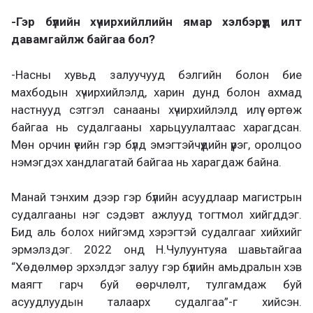
-Гэр бүлийн хүчирхийллийн ямар хэлбэрүүд илт
давамгайлж байгаа бол?
-Насны хувьд залуучууд бэлгийн болон бие
махбодын хүчирхийлэлд, харин дунд болон ахмад
настнууд сэтгэл санааны хүчирхийлэлд илүү өртөж
байгаа нь судалгааны харьцуулалтаас харагдсан.
Мөн орчин үеийн гэр бүлд эмэгтэйчүүдийн үүрэг, оролцоо
нэмэгдэх хандлагатай байгаа нь харагдаж байна.
Манай тэнхим дээр гэр бүлийн асуудлаар магистрын
судалгааны нэг сэдэвт ажлууд тогтмол хийгддэг.
Бид аль болох нийгэмд хэрэгтэй судалгааг хийхийг
эрмэлздэг. 2022 онд Н.Чулуунтуяа шавьтайгаа
“Хөдөлмөр эрхэлдэг залуу гэр бүлийн амьдралын хэв
маягт гарч буй өөрчлөлт, тулгамдаж буй
асуудлуудын талаарх судалгаа”-г хийсэн.