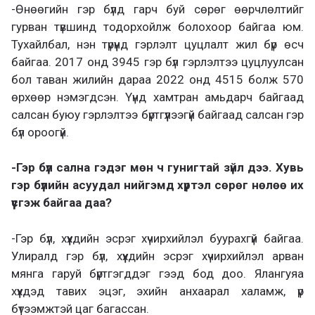
-Өнөөгийн гэр бүлд гарч буй сөрөг өөрчлөлтийг
гурван түвшинд тодорхойлж болохоор байгаа юм.
Тухайлбал, нэн түрүүнд гэрлэлт цуцлалт жил бүр өсч
байгаа. 2017 онд 3945 гэр бүл гэрлэлтээ цуцлуулсан
бол таван жилийн дараа 2022 онд 4515 болж 570
өрхөөр нэмэгдсэн. Үүнд хамтран амьдарч байгаад
салсан буюу гэрлэлтээ бүртгүүлээгүй байгаад салсан гэр
бүл ороогүй.
-Гэр бүл сална гэдэг мөн ч гунигтай зүйл дээ. Хувь
гэр бүлийн асуудал нийгэмд хүртэл сөрөг нөлөө их
үүсгэж байгаа даа?
-Гэр бүл, хүүхдийн эсрэг хүчирхийлэл буурахгүй байгаа.
Улиралд гэр бүл, хүүхдийн эсрэг хүчирхийлэл арван
мянга гаруй бүртгэгддэг гээд бод доо. Ялангуяа
хүүхдэд тавих эцэг, эхийн анхаарал халамж, үр
бүтээмжтэй цаг багассан.