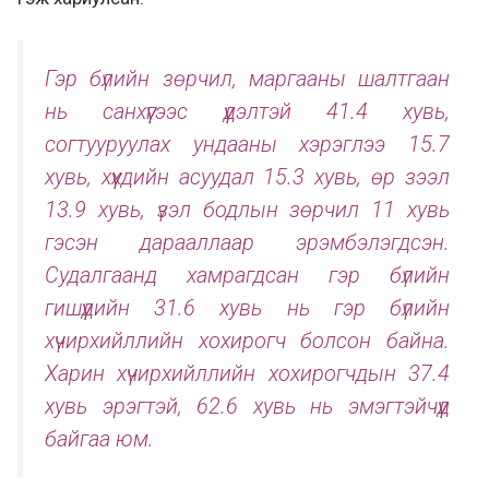
Гэр бүлийн зөрчил, маргааны шалтгаан
нь санхүүгээс үүдэлтэй 41.4 хувь,
согтууруулах ундааны хэрэглээ 15.7
хувь, хүүхдийн асуудал 15.3 хувь, өр зээл
13.9 хувь, үзэл бодлын зөрчил 11 хувь
гэсэн дарааллаар эрэмбэлэгдсэн.
Судалгаанд хамрагдсан гэр бүлийн
гишүүдийн 31.6 хувь нь гэр бүлийн
хүчирхийллийн хохирогч болсон байна.
Харин хүчирхийллийн хохирогчдын 37.4
хувь эрэгтэй, 62.6 хувь нь эмэгтэйчүүд
байгаа юм.