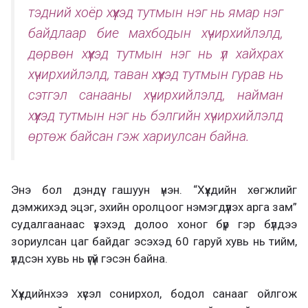
тэдний хоёр хүүхэд тутмын нэг нь ямар нэг
байдлаар бие махбодын хүчирхийлэлд,
дөрвөн хүүхэд тутмын нэг нь үл хайхрах
хүчирхийлэлд, таван хүүхэд тутмын гурав нь
сэтгэл санааны хүчирхийлэлд, найман
хүүхэд тутмын нэг нь бэлгийн хүчирхийлэлд
өртөж байсан гэж хариулсан байна.
Энэ бол дэндүү гашуун үнэн. “Хүүхдийн хөгжлийг
дэмжихэд эцэг, эхийн оролцоог нэмэгдүүлэх арга зам”
судалгаанаас үзэхэд долоо хоног бүр гэр бүлдээ
зориулсан цаг байдаг эсэхэд 60 гаруй хувь нь тийм,
үлдсэн хувь нь үгүй гэсэн байна.
Хүүхдийнхээ хүсэл сонирхол, бодол санааг ойлгож