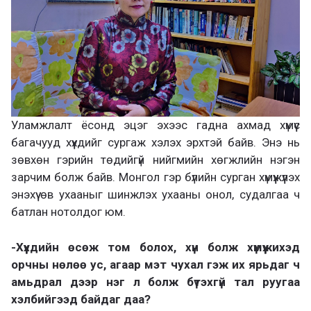
Уламжлалт ёсонд эцэг эхээс гадна ахмад хүмүүс
багачууд хүүхдийг сургаж хэлэх эрхтэй байв. Энэ нь
зөвхөн гэрийн төдийгүй нийгмийн хөгжлийн нэгэн
зарчим болж байв. Монгол гэр бүлийн сурган хүмүүжүүлэх
энэхүү өв ухааныг шинжлэх ухааны онол, судалгаа ч
батлан нотолдог юм.
-Хүүхдийн өсөж том болох, хүн болж хүмүүжихэд
орчны нөлөө ус, агаар мэт чухал гэж их ярьдаг ч
амьдрал дээр нэг л болж бүтэхгүй тал руугаа
хэлбийгээд байдаг даа?