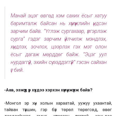
Манай эцэг өвгөд хэм сахих ёсыг хатуу
баримталж байсан нь хүмүүжлийн үндсэн
зарчим байв. “Үглэж сургахаар, үлгэрлэж
сурга” гэдэг зарчим үйлчилж мэндлэх,
хүндлэх, зочлох, цээрлэх гэх мэт олон
ёсыг дагаж мөрддөг байж. “Эцэг уул
нурдаггүй, эхийн сүү ээддэггүй” гэсэн сайхан
үг бий.
-Аав, ээжүүд үр хүүхдээ хэрхэн хүмүүнжүүлж байв?
-Монгол эр хүн холын хараатай, уужуу ухаантай,
тайван түвшин, гэр бүл төрөл төрөгсөд, өвөг
дээдсийнхээ өмнө хүлээсэн үүрэгтэй, ханьдаа