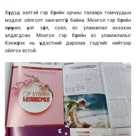
Хүүхдэд ээлтэй гэр бүлийн орчны талаарх томчуудын
мэдлэг ойлголт хангалтгүй байна. Монгол гэр бүлийн
хүмүүжил, үнэт зүйл, соёл, ёс уламжлал ихээхэн
алдагдсан. Монгол гэр бүлийн ёс уламжлалыг
бэхжүүлэх нь үндэстний дархлаа гэдгийг нийтээр
ойлгох ёстой.