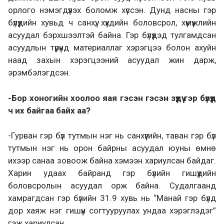
орлого нэмэгдүүлэх боломж хүссэн. Дунд насны гэр
бүлүүдийн хувьд ч санхүү, хүүхдийн боловсрол, хүмүүжлийн
асуудал бэрхшээлтэй байна. Гэр бүлүүдэд тулгамдсан
асуудлын түрүүнд материаллаг хэрэгцээ болон ахуйн
наад захын хэрэгцээний асуудал жин дарж,
эрэмбэлэгдсэн.
-Бор хоногийн хоолоо яая гэсэн гэсэн зүдүү гэр бүлүүд
ч их байгаа байх аа?
-Гурван гэр бүл тутмын нэг нь санхүүгийн, таван гэр бүл
тутмын нэг нь орон байрны асуудал юуны өмнө
ихээр санаа зовоож байна хэмээн хариулсан байдаг.
Харин удаах байранд гэр бүлийн гишүүдийн
боловсролын асуудал орж байна. Судалгаанд
хамрагдсан гэр бүлийн 31.9 хувь нь “Манай гэр бүлд
дор хаяж нэг гишүүн согтууруулах ундаа хэрэглэдэг”
гэж хариулсан.