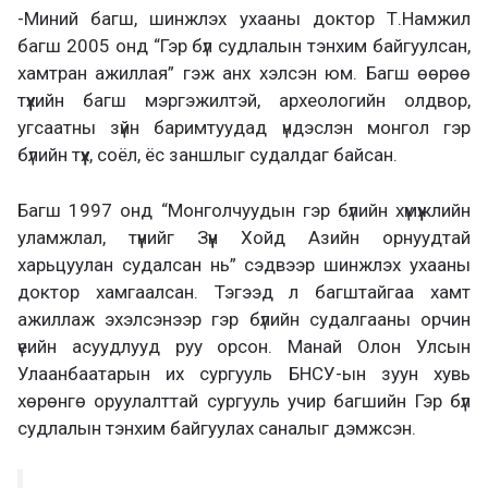
-Миний багш, шинжлэх ухааны доктор Т.Намжил
багш 2005 онд “Гэр бүл судлалын тэнхим байгуулсан,
хамтран ажиллая” гэж анх хэлсэн юм. Багш өөрөө
түүхийн багш мэргэжилтэй, археологийн олдвор,
угсаатны зүйн баримтуудад үндэслэн монгол гэр
бүлийн түүх, соёл, ёс заншлыг судалдаг байсан.
Багш 1997 онд “Монголчуудын гэр бүлийн хүмүүжлийн
уламжлал, түүнийг Зүүн Хойд Азийн орнуудтай
харьцуулан судалсан нь” сэдвээр шинжлэх ухааны
доктор хамгаалсан. Тэгээд л багштайгаа хамт
ажиллаж эхэлсэнээр гэр бүлийн судалгааны орчин
үеийн асуудлууд руу орсон. Манай Олон Улсын
Улаанбаатарын их сургууль БНСУ-ын зуун хувь
хөрөнгө оруулалттай сургууль учир багшийн Гэр бүл
судлалын тэнхим байгуулах саналыг дэмжсэн.