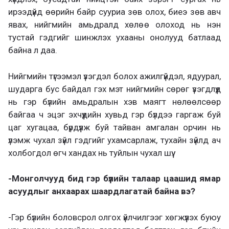
ирээдүйд өөрийн байр сууриа зөв олох, биеэ зөв авч
явах, нийгмийн амьдралд хөлөө олоход нь нэн
тустай гэдгийг шинжлэх ухааны онолууд батлаад
байна л даа.
Нийгмийн түгээмэл үзэгдэл болох ажилгүйдэл, ядуурал,
шударга бус байдал гэх мэт нийгмийн сөрөг үзэгдлүүд
нь гэр бүлийн амьдралын хэв маягт нөлөөлсөөр
байгаа ч эцэг эхчүүдийн хувьд гэр бүлдээ гаргаж буй
цаг хугацаа, бүрдүүлж буй тайван амгалан орчин нь
үлэмж чухал зүйл гэдгийг ухамсарлаж, тухайн зүйлд ач
холбогдол өгч хандах нь туйлын чухал шүү.
-Монголчууд бид гэр бүлийн талаар цаашид ямар
асуудлыг анхаарах шаардлагатай байна вэ?
-Гэр бүлийн боловсрол олгох үйлчилгээг хөгжүүлэх буюу