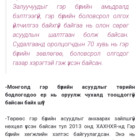
Залуучуудыг гэр бүлийн амьдралд
бэлтгээгүй, гэр бүлийн боловсрол олгох
үйлчилгээ байхгүй байгаа нь олон сөрөг
асуудлын шалтгаан болж байсан.
Судалгаанд оролцогчдын 70 хувь нь гэр
бүлийн зөвлөгөө, боловсрол олгодог
газар хэрэгтэй гэж үзсэн байсан.
-Монголд гэр бүлийн асуудлыг төрийн
бодлогодоо ер нь оруулж чухалд тооцдоггүй
байсан байх шүү?
-Төрөөс гэр бүлийн асуудлыг анхаарах зайлшгүй
нөхцөл үүссэн байсан тул 2013 онд ХАХНХЯ-нд Гэр
бүлийн хөгжлийн хэлтэс байгуулагдсан. Энэ нь