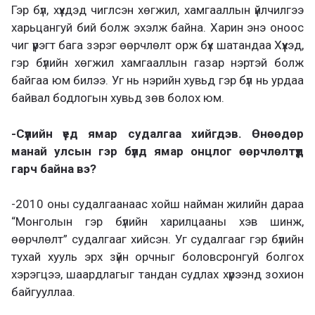
Гэр бүл, хүүхдэд чиглсэн хөгжил, хамгааллын үйлчилгээ
харьцангуй бий болж эхэлж байна. Харин энэ оноос
чиг үүрэгт бага зэрэг өөрчлөлт орж бүх шатандаа Хүүхэд,
гэр бүлийн хөгжил хамгааллын газар нэртэй болж
байгаа юм билээ. Уг нь нэрийн хувьд гэр бүл нь урдаа
байвал бодлогын хувьд зөв болох юм.
-Сүүлийн үед ямар судалгаа хийгдэв. Өнөөдөр
манай улсын гэр бүлд ямар онцлог өөрчлөлтүүд
гарч байна вэ?
-2010 оны судалгаанаас хойш найман жилийн дараа
“Монголын гэр бүлийн харилцааны хэв шинж,
өөрчлөлт” судалгааг хийсэн. Уг судалгааг гэр бүлийн
тухай хууль эрх зүйн орчныг боловсронгуй болгох
хэрэгцээ, шаардлагыг тандан судлах хүрээнд зохион
байгууллаа.