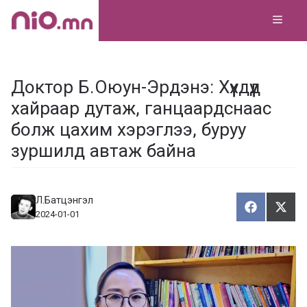
Skip
MEN
to
content
Доктор Б.Оюун-Эрдэнэ: Хүүхдүүд
хайраар дутаж, ганцаардснаас
болж цахим хэрэглээ, буруу
зуршилд автаж байна
Л.Батцэнгэл
Хуваалца
Түгэ
Х
Т
2024-01-01
у
в
г
а
э
а
э
л
х
ц
а
х