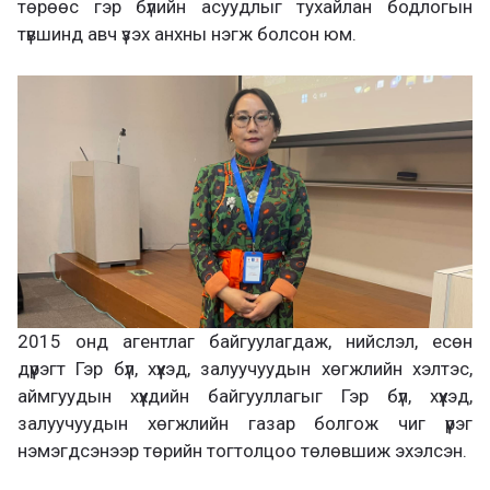
төрөөс гэр бүлийн асуудлыг тухайлан бодлогын
түвшинд авч үзэх анхны нэгж болсон юм.
2015 онд агентлаг байгуулагдаж, нийслэл, есөн
дүүрэгт Гэр бүл, хүүхэд, залуучуудын хөгжлийн хэлтэс,
аймгуудын хүүхдийн байгууллагыг Гэр бүл, хүүхэд,
залуучуудын хөгжлийн газар болгож чиг үүрэг
нэмэгдсэнээр төрийн тогтолцоо төлөвшиж эхэлсэн.