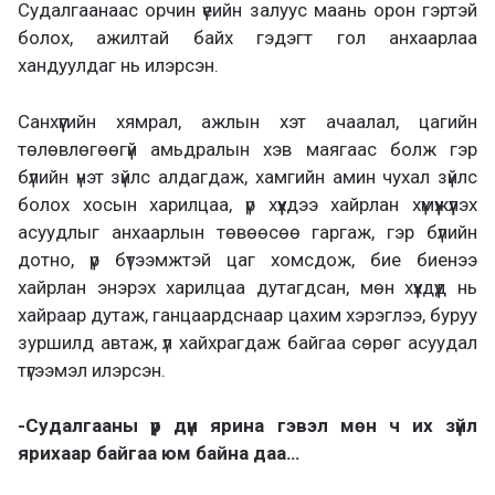
Судалгаанаас орчин үеийн залуус маань орон гэртэй
болох, ажилтай байх гэдэгт гол анхаарлаа
хандуулдаг нь илэрсэн.
Санхүүгийн хямрал, ажлын хэт ачаалал, цагийн
төлөвлөгөөгүй амьдралын хэв маягаас болж гэр
бүлийн үнэт зүйлс алдагдаж, хамгийн амин чухал зүйлс
болох хосын харилцаа, үр хүүхдээ хайрлан хүмүүжүүлэх
асуудлыг анхаарлын төвөөсөө гаргаж, гэр бүлийн
дотно, үр бүтээмжтэй цаг хомсдож, бие биенээ
хайрлан энэрэх харилцаа дутагдсан, мөн хүүхдүүд нь
хайраар дутаж, ганцаардснаар цахим хэрэглээ, буруу
зуршилд автаж, үл хайхрагдаж байгаа сөрөг асуудал
түгээмэл илэрсэн.
-Судалгааны үр дүн ярина гэвэл мөн ч их зүйл
ярихаар байгаа юм байна даа…