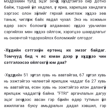
мэдрэхийн тулд эцэг эхчүүд хүүхэдтэйгээ ойр дотно
байж, тэдний үйл хөдлөл, үг яриа, харилцаа хандлага
зэргээс олон зүйлийг гярхай ажиглаж хүүхдээ зөв
таньж, чиглүүлж байх явдал чухал. Энэ нь хожмын
өдөр засч боломгүй алдаанаас хүүхдээ урьчилан
сэргийлэх мөн хүүхдээ ойлгож, хэрэгцээ шаардлагыг
нь оновчтой тодорхойлох боломжийг олгодог.
-Хүүхдийн сэтгэхүйн ертөнц их эмзэг байдаг.
Томчууд бид ч яс юман дээр үр хүүхдүүдээ чин
сэтгэлээсээ ойлгохгүй юм даа?
-Хүүхдүүдийн 51 хүртэл хувь нь аавтайгаа, 67 хүртэл хувь
нь ээжтэйгээ чөлөөтэй ярилцаж чаддаг ба 27 хувь
нь аавтайгаа, есөн хувь нь ээжтэйгээ илэн далангүй
ярилцаж чаддаггүй байна. “FTRI” аргачлалын дагуу
эцэг эхчүүдээс авсан гэр бүлийн өдөр тутмын үйл
ажиллагаа буюу амьдралын дадал хэвшил, гэр