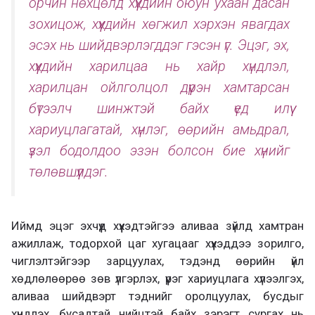
орчин нөхцөлд хүүхдийн оюун ухаан дасан
зохицож, хүүхдийн хөгжил хэрхэн явагдах
эсэх нь шийдвэрлэгддэг гэсэн үг. Эцэг, эх,
хүүхдийн харилцаа нь хайр хүндлэл,
харилцан ойлголцол дүүрэн хамтарсан
бүтээлч шинжтэй байх үед илүү
хариуцлагатай, хүнлэг, өөрийн амьдрал,
үзэл бодолдоо эзэн болсон бие хүнийг
төлөвшүүлдэг.
Иймд эцэг эхчүүд хүүхэдтэйгээ аливаа зүйлд хамтран
ажиллаж, тодорхой цаг хугацааг хүүхэддээ зорилго,
чиглэлтэйгээр зарцуулах, тэдэнд өөрийн үйл
хөдлөлөөрөө зөв үлгэрлэх, үүрэг хариуцлага хүлээлгэх,
аливаа шийдвэрт тэднийг оролцуулах, бусдыг
хүндлэх, бусадтай нийцтэй байх зэрэгт сургах нь