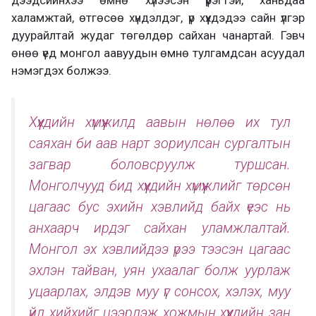
халамжтай, өтгөсөө хүндэлдэг, үр хүүхдэдээ сайн үлгэр
дуурайлтай жудаг төгөлдөр сайхан чанартай. Гэвч
өнөө үед монгол аавуудын өмнө тулгамдсан асуудал
нэмэгдэх болжээ.
Хүүхдийн хүмүүжилд аавын нөлөө их тул
саяхан би аав нарт зориулсан сургалтын
загвар боловсруулж туршсан.
Монголчууд бид хүүхдийн хүмүүжлийг төрсөн
цагаас бус эхийн хэвлийд байх үеэс нь
анхаарч ирдэг сайхан уламжлалтай.
Монгол эх хэвлийдээ үрээ тээсэн цагаас
эхлэн тайван, уян ухаалаг болж уурлаж
уцаарлах, элдэв муу үг сонсох, хэлэх, муу
үйл хийхийг цээрлэж хожмын хүүхдийн зан