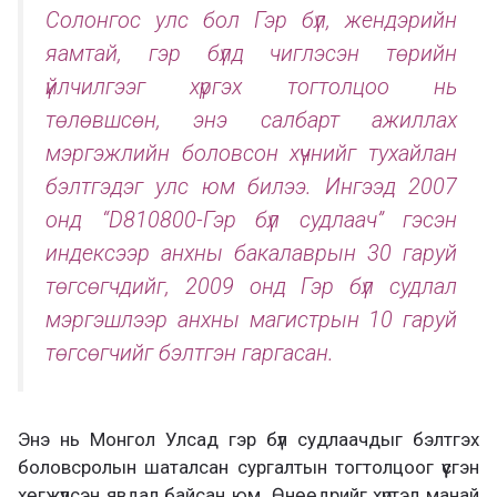
Солонгос улс бол Гэр бүл, жендэрийн
яамтай, гэр бүлд чиглэсэн төрийн
үйлчилгээг хүргэх тогтолцоо нь
төлөвшсөн, энэ салбарт ажиллах
мэргэжлийн боловсон хүчнийг тухайлан
бэлтгэдэг улс юм билээ. Ингээд 2007
онд “D810800-Гэр бүл судлаач” гэсэн
индексээр анхны бакалаврын 30 гаруй
төгсөгчдийг, 2009 онд Гэр бүл судлал
мэргэшлээр анхны магистрын 10 гаруй
төгсөгчийг бэлтгэн гаргасан.
Энэ нь Монгол Улсад гэр бүл судлаачдыг бэлтгэх
боловсролын шаталсан сургалтын тогтолцоог үүсгэн
хөгжүүлсэн явдал байсан юм. Өнөөдрийг хүртэл манай