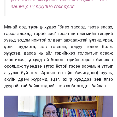
аашинд нөлөөлнө гэж үздэг.
Манай ард түмэн үр хүүхдээ “биеэ засаад гэрээ засах,
гэрээ засаад төрөө зас” гэсэн нь нийгмийн гишүүний
хувьд эрдэм номтой элдэвт авхаалжтай, үйлэнд уран,
үнэнч шударга, зөв төвшин, даруу төлөв болж
хүмүүжээд, дараа нь айл гэрийнхээ голомтыг асааж
хань ижил, үр хүүхэдтэй болон төрийн хэрэгт биечлэн
оролцож түмэндээ зүтгэх ёстой гэсэн зарчмын утгыг
агуулж буй юм. Ардын ёс зүйн бичигдээгүй хууль,
ахуйн дүрэм журамд эцэг, эх үр хүүхэддээ зөв үлгэр
дуурайлтай байж тэднийг зөв хүн болгодог байлаа.