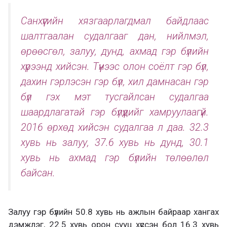
Санхүүгийн хязгаарлагдмал байдлаас
шалтгаалан судалгааг дан, нийлмэл,
өрөөсгөл, залуу, дунд, ахмад гэр бүлийн
хүрээнд хийсэн. Түүнээс олон соёлт гэр бүл,
дахин гэрлэсэн гэр бүл, хил дамнасан гэр
бүл гэх мэт тусгайлсан судалгаа
шаардлагатай гэр бүлүүдийг хамруулаагүй.
2016 өрхөд хийсэн судалгаа л даа. 32.3
хувь нь залуу, 37.6 хувь нь дунд, 30.1
хувь нь ахмад гэр бүлийн төлөөлөл
байсан.
Залуу гэр бүлийн 50.8 хувь нь ажлын байраар хангах
дэмжлэг, 22.5 хувь орон сууц хүссэн бол 16.3 хувь