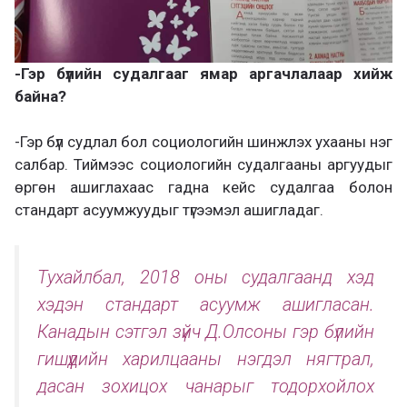
-Гэр бүлийн судалгааг ямар аргачлалаар хийж
байна?
-Гэр бүл судлал бол социологийн шинжлэх ухааны нэг
салбар. Тиймээс социологийн судалгааны аргуудыг
өргөн ашиглахаас гадна кейс судалгаа болон
стандарт асуумжуудыг түгээмэл ашигладаг.
Тухайлбал, 2018 оны судалгаанд хэд
хэдэн стандарт асуумж ашигласан.
Канадын сэтгэл зүйч Д.Олсоны гэр бүлийн
гишүүдийн харилцааны нэгдэл нягтрал,
дасан зохицох чанарыг тодорхойлох