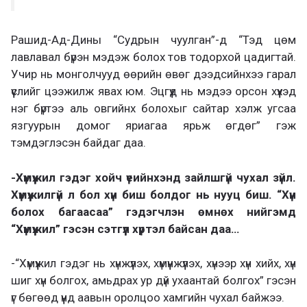
Рашид-Ад-Дины “Судрын чуулган”-д “Тэд цөм
лавлавал бүрэн мэдэж болох тов тодорхой цадигтай.
Учир нь монголчууд өөрийн өвөг дээдсийнхээ гарал
үүслийг цээжилж явах юм. Эцгүүд нь мэдээ орсон хүүхэд
нэг бүртээ аль овгийнх болохыг сайтар хэлж угсаа
язгуурын домог яриагаа ярьж өгдөг” гэж
тэмдэглэсэн байдаг даа.
-Хүмүүжил гэдэг хойч үеийнхэнд зайлшгүй чухал зүйл.
Хүмүүжилгүй л бол хүн биш болдог нь нууц биш. “Хүн
болох багаасаа” гэдэгчлэн өмнөх нийгэмд
“Хүмүүжил” гэсэн сэтгүүл хүртэл байсан даа…
-“Хүмүүжил гэдэг нь хүнжүүлэх, хүмүүнжүүлэх, хүнээр хүн хийх, хүн
шиг хүн болгох, амьдрах ур дүй ухаантай болгох” гэсэн
үг бөгөөд үүнд аавын оролцоо хамгийн чухал байжээ.