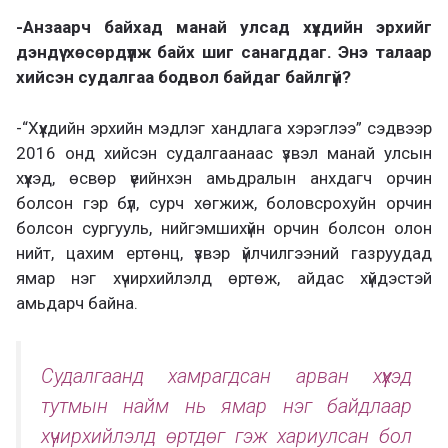
-Анзаарч байхад манай улсад хүүхдийн эрхийг
дэндүү хөсөрдүүлж байх шиг санагддаг. Энэ талаар
хийсэн судалгаа бодвол байдаг байлгүй?
-“Хүүхдийн эрхийн мэдлэг хандлага хэрэглээ” сэдвээр
2016 онд хийсэн судалгаанаас үзвэл манай улсын
хүүхэд, өсвөр үеийнхэн амьдралын анхдагч орчин
болсон гэр бүл, сурч хөгжиж, боловсрохуйн орчин
болсон сургууль, нийгэмшихүйн орчин болсон олон
нийт, цахим ертөнц, үзвэр үйлчилгээний газруудад
ямар нэг хүчирхийлэлд өртөж, айдас хүйдэстэй
амьдарч байна.
Судалгаанд хамрагдсан арван хүүхэд
тутмын найм нь ямар нэг байдлаар
хүчирхийлэлд өртдөг гэж хариулсан бол