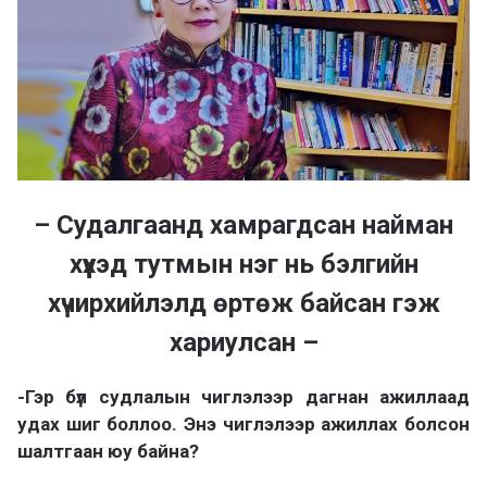
– Судалгаанд хамрагдсан найман
хүүхэд тутмын нэг нь бэлгийн
хүчирхийлэлд өртөж байсан гэж
хариулсан –
-Гэр бүл судлалын чиглэлээр дагнан ажиллаад
удах шиг боллоо. Энэ чиглэлээр ажиллах болсон
шалтгаан юу байна?