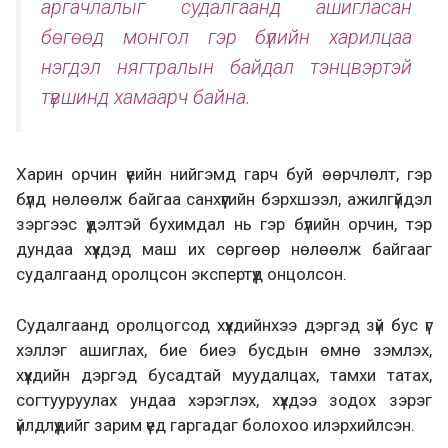
аргачлалыг судалгаанд ашигласан
бөгөөд монгол гэр бүлийн харилцаа
нэгдэл нягтралын байдал тэнцвэртэй
түвшинд хамаарч байна.
Харин орчин үеийн нийгэмд гарч буй өөрчлөлт, гэр
бүлд нөлөөлж байгаа санхүүгийн бэрхшээл, ажилгүйдэл
зэргээс үүдэлтэй бухимдал нь гэр бүлийн орчин, тэр
дундаа хүүхдэд маш их сөргөөр нөлөөлж байгааг
судалгаанд оролцсон экспертүүд онцолсон.
Судалгаанд оролцогсод хүүхдийнхээ дэргэд зүй бус үг
хэллэг ашиглах, бие биеэ бусдын өмнө зэмлэх,
хүүхдийн дэргэд бусадтай муудалцах, тамхи татах,
согтууруулах ундаа хэрэглэх, хүүхдээ зодох зэрэг
үйлдлүүдийг зарим үед гаргадаг болохоо илэрхийлсэн.