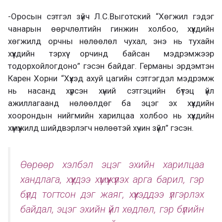
-Оросын сэтгэл зүйч Л.С.Выготский “Хөгжил гэдэг
чанарын өөрчлөлтийн гинжин холбоо, хүүхдийн
хөгжилд орчны нөлөөлөл чухал, энэ нь тухайн
хүүхдийн тэрхүү орчинд байсан мэдрэмжээр
тодорхойлогдоно” гэсэн байдаг. Германы эрдэмтэн
Карен Хорни “Хүүхэд ахуй цагийн сэтгэгдэл мэдрэмж
нь насанд хүрсэн хүний сэтгэцийн бүтэц үйл
ажиллагаанд нөлөөлдөг ба эцэг эх хүүхдийн
хоорондын нийгмийн харилцаа холбоо нь хүүхдийн
хүмүүжилд шийдвэрлэгч нөлөөтэй хүчин зүйл” гэсэн.
Өөрөөр хэлбэл эцэг эхийн харилцаа
хандлага, хүүхдээ хүмүүжүүлэх арга барил, гэр
бүлд тогтсон дэг жаяг, хүүхэддээ үлгэрлэх
байдал, эцэг эхийн үйл хөдлөл, гэр бүлийн