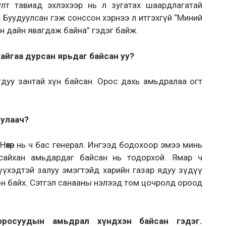
лт тавиад эхлэхээр нь л зугатах шаардлагатай
 Буудуулсан гэж сонссон хэрнээ л итгэхгүй “Миний
ын дайн явагдаж байна” гэдэг байж.
айгаа дурсан ярьдаг байсан уу?
гдуу зантай хүн байсан. Орос дахь амьдралаа огт
уулаач?
Нөхөр нь ч бас генерал. Ингээд бодохоор эмээ минь
 сайхан амьдардаг байсан нь тодорхой. Ямар ч
үүхэдтэй залуу эмэгтэйд харийн газар ядуу зүдүү
н байх. Сэтгэл санааны нэлээд том цочролд ороод
оросуудын амьдрал хүндхэн байсан гэдэг.