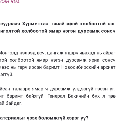
дсэн юм.
судлаач Хурметхан танай өвөөтэй холбоотой нэг
 Монголтой холбоотой ямар нэгэн дурсамж сонсч
 Монголд нэлээд өлсч, цангаж ядарч явахад нь айраг
лтой холбоотой ямар нэгэн дурсамж яриа сонсч
 биеэс нь гарч ирсэн баримт Новосибирскийн архивт
эггүй.
айсан талаарх ямар ч дурсамж үлдээгүй гэсэн үг.
иг баримт байхгүй. Генерал Бакичийн бүх л төрөл
ай байдаг.
ө материалыг үзэх боломжгүй хэрэг үү?