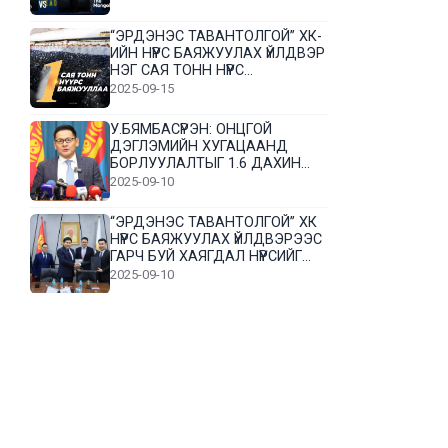
“ЭРДЭНЭС ТАВАНТОЛГОЙ” ХК-
ИЙН НҮҮРС БАЯЖУУЛАХ ҮЙЛДВЭР
НЭГ САЯ ТОНН НҮҮРС
БАЯЖУУЛЛАА
2025-09-15
У.БЯМБАСҮРЭН: ОНЦГОЙ
ДЭГЛЭМИЙН ХУГАЦААНД
БОРЛУУЛАЛТЫГ 1.6 ДАХИН
НЭМЭГДҮҮЛЭВ
2025-09-10
“ЭРДЭНЭС ТАВАНТОЛГОЙ” ХК
НҮҮРС БАЯЖУУЛАХ ҮЙЛДВЭРЭЭС
ГАРЧ БУЙ ХАЯГДАЛ НҮҮРСИЙГ
ДАХИН БОЛОВСРУУЛНА
2025-09-10
Л.Гүндалай: Дүр эсгэсэн худал
хуурмагтай эвлэрч чаддаггүй
нь миний алдаа байж магадгүй
2025-09-05
ЦОГТЦЭЦИЙ СУМЫН ЦАГААН-
ОВОО, СИЙРСТ БАГИЙН
ИРГЭДИЙН ТӨЛӨӨЛӨЛ НҮҮРС