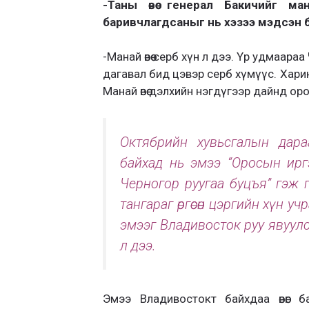
-Таны өвөө генерал Бакичийг м
баривчлагдсаныг нь хэзээ мэдсэн 
-Манай өвөө серб хүн л дээ. Үр удмаар
дагавал бид цэвэр серб хүмүүс. Харин
Манай өвөө дэлхийн нэгдүгээр дайнд ор
Октябрийн хувьсгалын дара
байхад нь эмээ “Оросын ирг
Черногор руугаа буцъя” гэж г
тангараг өргөсөн цэргийн хүн у
эмээг Владивосток руу явуулса
л дээ.
Эмээ Владивостокт байхдаа өвөөг 