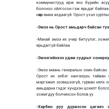
коммунистууд ирж янз бүрийн асуу
болсноо ойлгосон гэж ярьдаг байлаа.
нөхөр амиа алдаагүй. Орост үзэл суртл
-Эмээ нь Орост амьдарч байсан тух
-Манай эмээ их учир битүүлэг, зожи
ярьдаггүй байлаа.
-Эмээгийнхээ удам судрыг сонирх
-Эмээ маань генералын охин байсан. 
Орост их элбэг хангалуун, тайван
мэргэжил эзэмшээгүй, гурван нялх х
амьдарна гэдэг хүндхэн цохилт болсо
зожигдуу болчихсон болов уу.
-Харбин руу дүрвэсэн цагаач 