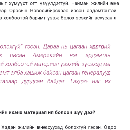
лыг хүмүүст огт үзүүлдэггүй. Найман жилийн өмнө
еэр Оросын Новосибирскээс ирсэн эрдэмтэнтэй
гээ холбоотой баримт үзэж болох эсэхийг асуусан л
лохгүй” гэсэн. Дараа нь цагаан хөдөлгөөний
лж явсан Америкийн нэг эрдэмтэн
эй холбоотой материал үзэхийг хүсэхэд мөн
үед хамт алба хашиж байсан цагаан генералууд
йн талаар дурдсан байдаг. Гэхдээ нэг их
еийн ихэнх материал ил болсон шүү дээ?
 Хэдэн жилийн өмнө асуухад болохгүй гэсэн. Одоо