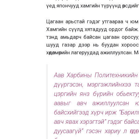
үед япончууд хамгийн түрүүнд өөрсдийгө
Цагаан арьстай гэдэг утгаараа ч юм
Хамгийн сүүлд хятадууд ордог байж. Ор
тэнд амьдарч байсан цагаан оросууд
шууд газар дээр нь буудан хороос
хөдөлмөрийн лагеруудад ажиллуулсан. 
Аав Харбины Политехникийн 
дүүргэсэн, мэргэжлийнхээ т
цэргийн янз бүрийн обьекту
аавыг авч ажиллуулсан 
байсхийгээд хүрч ирж “Барилг
авч явах хэрэгтэй” гэдэг бай
дуусаагүй” гэсэн хариу л өг