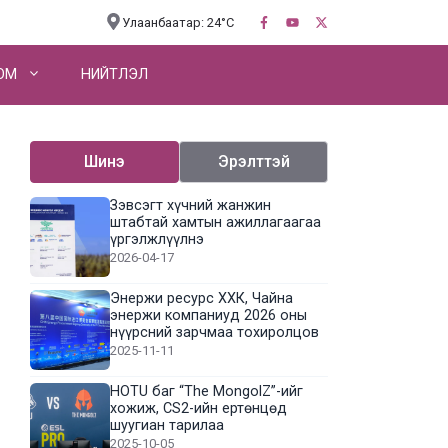
Улаанбаатар: 24°C
OM
НИЙТЛЭЛ
Шинэ
Эрэлттэй
Зэвсэгт хүчний жанжин
штабтай хамтын ажиллагаагаа
үргэлжлүүлнэ
2026-04-17
Энержи ресурс ХХК, Чайна
энержи компаниуд 2026 оны
нүүрсний зарчмаа тохиролцов
2025-11-11
HOTU баг “The MongolZ”-ийг
хожиж, CS2-ийн ертөнцөд
шуугиан тарилаа
2025-10-05