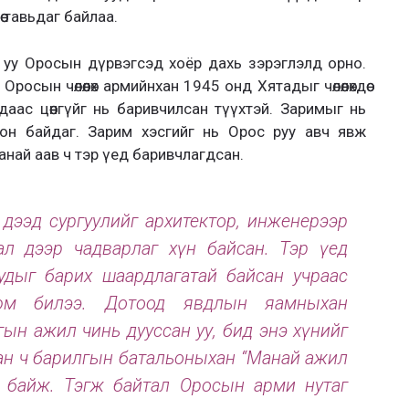
ө тавьдаг байлаа.
 уу Оросын дүрвэгсэд хоёр дахь зэрэглэлд орно.
осын чөлөөлөх армийнхан 1945 онд Хятадыг чөлөөлөхдөө
аас цөөнгүйг нь баривчилсан түүхтэй. Заримыг нь
он байдаг. Зарим хэсгийг нь Орос руу авч явж
Манай аав ч тэр үед баривчлагдсан.
дээд сургуулийг архитектор, инженерээр
ал дээр чадварлаг хүн байсан. Тэр үед
удыг барих шаардлагатай байсан учраас
юм билээ. Дотоод явдлын яамныхан
ын ажил чинь дууссан уу, бид энэ хүнийг
сан ч барилгын батальоныхан “Манай ажил
дөг байж. Тэгж байтал Оросын арми нутаг