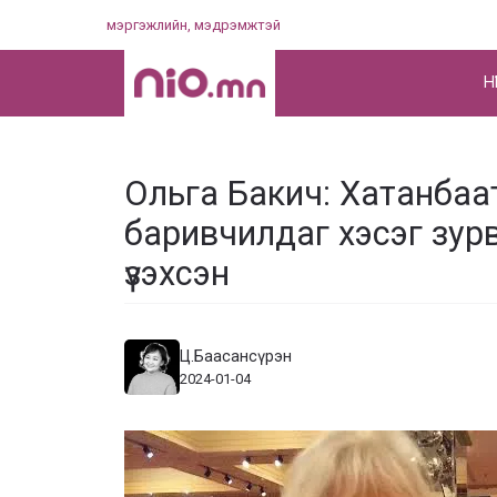
Skip
мэргэжлийн, мэдрэмжтэй
to
content
НҮ
Ольга Бакич: Хатанбаа
баривчилдаг хэсэг зур
үзэхсэн
Ц.Баасансүрэн
2024-01-04