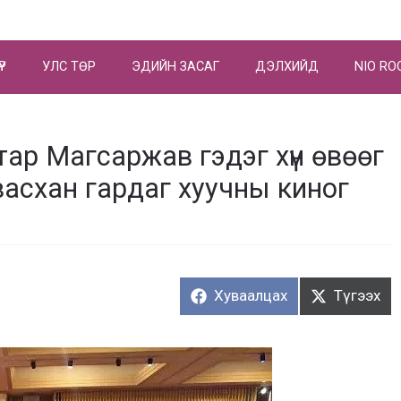
ҮР
УЛС ТӨР
ЭДИЙН ЗАСАГ
ДЭЛХИЙД
NIO RO
тар Магсаржав гэдэг хүн өвөөг
васхан гардаг хуучны киног
Хуваалцах:
Түгээх:
Хуваалцах
Түгээх