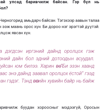
анай улсад баривчилж байсан. Гэр бүл нь
бол?
аа Черногорид амьдарч байсан. Тэгэхээр аавын талаа
 ээж маань орос хүн. Би дороо нэг эрэгтэй дүүтэй.
олцож явсан хүн.
а дэгдсэн иргэний дайнд оролцох гэж
эний дайн бол эдний дотоодын асуудал.
уйсан юм билээ. Харин өвөө “Би эзэн хаанд
чраас энэ дайнд заавал оролцох ёстой” гээд
н гэдэг. Тэнд өвөөгийн хувийн байр нь байж
баривчилж буудан хороосныг мэдээгүй, Оросын