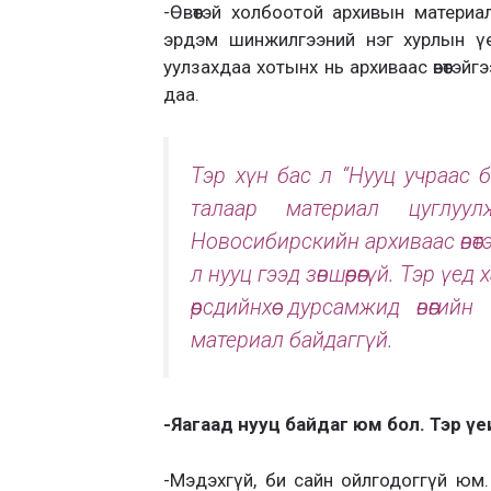
-Өвөөтэй холбоотой архивын материа
эрдэм шинжилгээний нэг хурлын ү
уулзахдаа хотынх нь архиваас өвөөтэй
даа.
Тэр хүн бас л “Нууц учраас бо
талаар материал цуглуу
Новосибирскийн архиваас өвөөт
л нууц гээд зөвшөөрөөгүй. Тэр 
өөрсдийнхөө дурсамжид өвөөги
материал байдаггүй.
-Яагаад нууц байдаг юм бол. Тэр ү
-Мэдэхгүй, би сайн ойлгодоггүй юм.