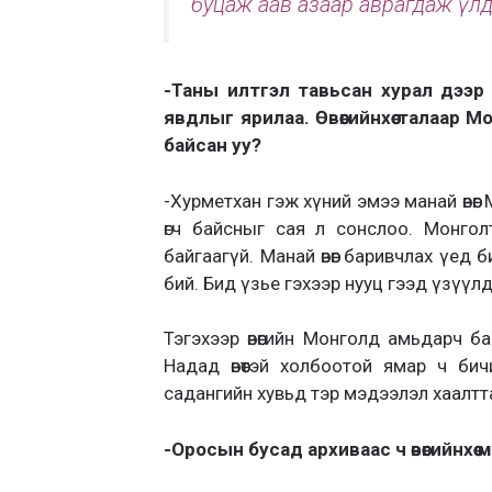
буцаж аав азаар аврагдаж үл
-Таны илтгэл тавьсан хурал дээр 
явдлыг ярилаа. Өвөөгийнхөө талаар
байсан уу?
-Хурметхан гэж хүний эмээ манай өвөөг
өгч байсныг сая л сонслоо. Монго
байгаагүй. Манай өвөөг баривчлах үед
бий. Бид үзье гэхээр нууц гээд үзүүлд
Тэгэхээр өвөөгийн Монголд амьдарч б
Надад өвөөтэй холбоотой ямар ч бич
садангийн хувьд тэр мэдээлэл хаалтт
-Оросын бусад архиваас ч өвөөгийнхө