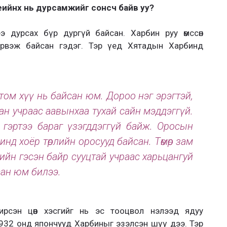
еийнх нь дурсамжийг сонсч байв уу?
 дурсах бүр дургүй байсан. Харбин руу өмссөн
үрвэж байсан гэдэг. Тэр үед Хятадын Харбинд
ом хүү нь байсан юм. Дороо нэг эрэгтэй,
сан учраас аавынхаа тухай сайн мэддэггүй.
с гэртээ бараг үзэгддэггүй байж. Оросын
нд хоёр төрлийн оросууд байсан. Төмөр зам
рийн гэсэн байр сууцтай учраас харьцангуй
сан юм билээ.
 ирсэн цөөн хэсгийг нь эс тооцвол нэлээд ядуу
932 онд япончууд Харбиныг эзэлсэн шүү дээ. Тэр