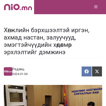
Skip
MEN
to
content
Хөгжлийн бэрхшээлтэй иргэн,
ахмад настан, залуучууд,
эмэгтэйчүүдийн хөдөлмөр
эрхлэлтийг дэмжинэ
Редакц
Хуваалца
Түг
Х
Т
2024-01-04
у
ү
в
г
а
э
а
э
л
х
ц
а
х