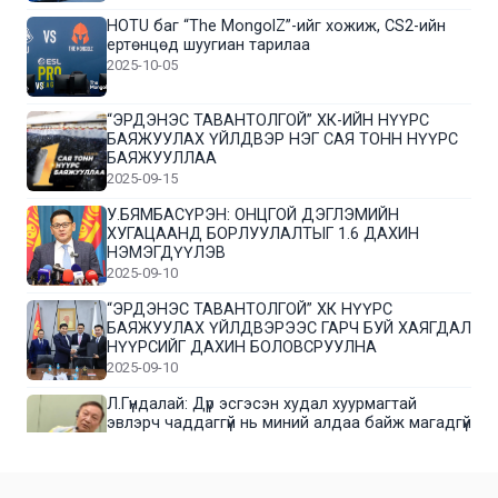
HOTU баг “The MongolZ”-ийг хожиж, CS2-ийн
ертөнцөд шуугиан тарилаа
2025-10-05
“ЭРДЭНЭС ТАВАНТОЛГОЙ” ХК-ИЙН НҮҮРС
БАЯЖУУЛАХ ҮЙЛДВЭР НЭГ САЯ ТОНН НҮҮРС
БАЯЖУУЛЛАА
2025-09-15
У.БЯМБАСҮРЭН: ОНЦГОЙ ДЭГЛЭМИЙН
ХУГАЦААНД БОРЛУУЛАЛТЫГ 1.6 ДАХИН
НЭМЭГДҮҮЛЭВ
2025-09-10
“ЭРДЭНЭС ТАВАНТОЛГОЙ” ХК НҮҮРС
БАЯЖУУЛАХ ҮЙЛДВЭРЭЭС ГАРЧ БУЙ ХАЯГДАЛ
НҮҮРСИЙГ ДАХИН БОЛОВСРУУЛНА
2025-09-10
Л.Гүндалай: Дүр эсгэсэн худал хуурмагтай
эвлэрч чаддаггүй нь миний алдаа байж магадгүй
2025-09-05