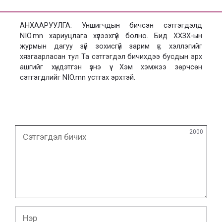
АНХААРУУЛГА: Уншигчдын бичсэн сэтгэгдэлд
NIO.mn хариуцлага хүлээхгүй болно. Бид ХХЗХ-ын
журмын дагуу зүй зохисгүй зарим үг, хэллэгийг
хязгаарласан тул Та сэтгэгдэл бичихдээ бусдын эрх
ашгийг хүндэтгэн үзнэ үү. Хэм хэмжээ зөрчсөн
сэтгэгдлийг NIO.mn устгах эрхтэй.
Сэтгэгдэл
2000
бичих
Нэр