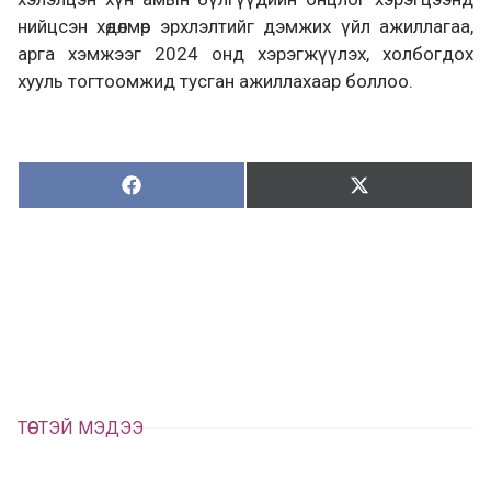
нийцсэн хөдөлмөр эрхлэлтийг дэмжих үйл ажиллагаа,
арга хэмжээг 2024 онд хэрэгжүүлэх, холбогдох
хууль тогтоомжид тусган ажиллахаар боллоо.
Хуваалцах:
Түгээх:
Х
Т
у
ү
в
г
а
э
а
э
л
х
ц
а
х
ТӨСТЭЙ МЭДЭЭ