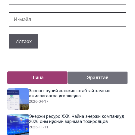
И-
мэйл
Шинэ
Эрэлттэй
Зэвсэгт хүчний жанжин штабтай хамтын
ажиллагаагаа үргэлжлүүлнэ
2026-04-17
Энержи ресурс ХХК, Чайна энержи компаниуд
2026 оны нүүрсний зарчмаа тохиролцов
2025-11-11