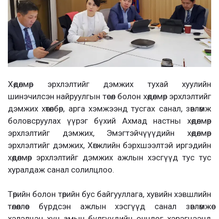
Хөдөлмөр эрхлэлтийг дэмжих тухай хуулийн
шинэчилсэн найруулгын төсөл болон хөдөлмөр эрхлэлтийг
дэмжих хөтөлбөр, арга хэмжээнд тусгах санал, зөвлөмж
боловсруулах үүрэг бүхий Ахмад настны хөдөлмөр
эрхлэлтийг дэмжих, Эмэгтэйчүүүдийн хөдөлмөр
эрхлэлтийг дэмжих, Хөгжлийн бэрхшээлтэй иргэдийн
хөдөлмөр эрхлэлтийг дэмжих ажлын хэсгүүд тус тус
хуралдаж санал солилцлоо.
Төрийн болон төрийн бус байгууллага, хувийн хэвшлийн
төлөөллөөс бүрдсэн ажлын хэсгүүд санал зөвлөмжөө
хэлэлцэн хүн амын бүлгүүдийн онцлог хэрэгцээнд