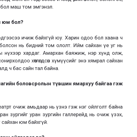
э бол маш том эмгэнэл.
н юм бол?
эдгээсээ ичиж байхгүй юу. Харин одоо бол хаана ч
болсон нь бидний том ололт. Ийм сайхан үе уг нь
ны нүхээр хардаг. Амархан баяжиж, нэр хүнд олж,
онирхолдоо хөтлөгдсөн хүмүүсийг энэ хямрал сайхан
алд ч бас сайн тал байна.
лагийн боловсролын түвшин ямархуу байгаа гэж
г театрт очиж амьдаар нь үзнэ гэж нэг ойлголт байна
Уран зургийг уран зургийн галлерейд нь очиж үзэх,
 сайхан юм байхгүй.