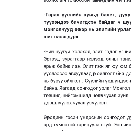
-Гарал үүслийн хувьд балет, дуу
түүхэндээ бичигдсэн байдаг ч шуу
монголчууд өнөө хэр нь элитийн урла
шиг санагддаг.
-Ний нуугүй хэлэхэд элит гэдэг үгнийх
Эртээд зурагтаар нэлээд олны тани
ярьж байна лээ. Элит гэж яг юу юм б
үүслээсээ авхуулаад өөр ойлголт биз дэ
нь буруу ойлголт. Сүүлийн үед үндэсни
байна. Яагаад сонгодог урлаг Монгол
төлөвшил, нийгэмшилд нөлөөлөх чухал з
дээшлүүлэх чухал үзүүлэлт.
Өөрсдийн гэсэн үндэсний сонгодог д
ард түмэнтэй харьцуулашгүй. Энэ чинь 