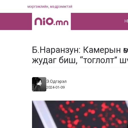
Skip
мэргэжлийн, мэдрэмжтэй
to
content
НҮ
Б.Наранзун: Камерын өм
жудаг биш, “тоглолт” ш
Э.Одгэрэл
2024-01-09