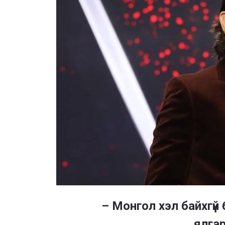
– Монгол хэл байхгүй
ялгар