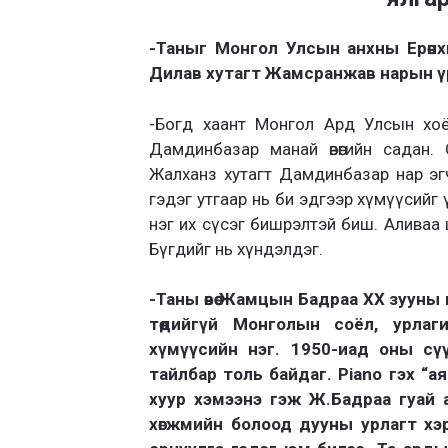
-Таныг Монгол Улсын анхны Ерөн
Дилав хутагт Жамсранжав нарын үр 
-Богд хаант Монгол Ард Улсын хоё
Дамдинбазар манай өвөөгийн садан
Жалханз хутагт Дамдинбазар нар эг
гэдэг утгаар нь би эдгээр хүмүүсийг
нэг их сүсэг бишрэлтэй биш. Аливаа
Бүгдийг нь хүндэлдэг.
-Таны өвөө Жамцын Бадраа ХХ зууны
төдийгүй Монголын соёл, урлаг
хүмүүсийн нэг. 1950-иад оны сү
тайлбар толь байдаг. Piano гэх “аяа
хуур хэмээнэ гэж Ж.Бадраа гуай 
хөгжмийн болоод дууны урлагт хэ