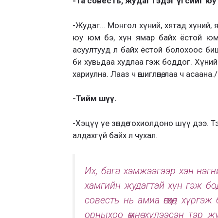
-Та совесть, жудаг гэдэг үгсийг юу
-Жудаг… Монгол хүний, хятад хүний, 
юу юм бэ, хүн ямар байх ёстой юм
асуултууд л байх ёстой болохоос би
би хувьдаа худлаа гэж боддог. Хүний 
хариулна. Лааз ч өшиглөнө, лаа ч асаан
-Тийм шүү.
-Хэцүү үе зөндөө тохиолдоно шүү дээ. Тэ
алдахгүй байх л чухал.
Их, бага хэмжээгээр хэн нэгний
хамгийн жудагтай хүн гэж боддо
совесть нь амиа өгөхөд хүргэж б
орныхоо өмнө хүлээсэн тэр ж