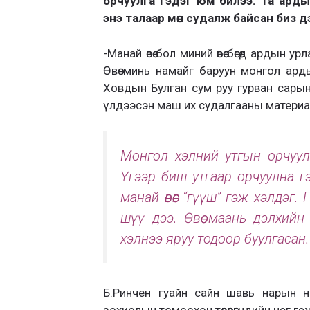
орчуулга гэдэг юм билээ. Та арды
энэ талаар мөн судалж байсан биз д
-Манай өвөө бол миний өвөө бөгөөд ардын
Өвөө минь намайг баруун монгол арды
Ховдын Булган сум руу гурван сарын 
үлдээсэн маш их судалгааны материа
Монгол хэлний утгын орчуулгын
Үгээр биш утгаар орчуулна г
манай өвөөг “гүүш” гэж хэлдэг
шүү дээ. Өвөө маань дэлхий
хэлнээ яруу тодоор буулгасан.
Б.Ринчен гуайн сайн шавь нарын нэг
зохиолын томоохон төлөөлөгчдийн нэг г