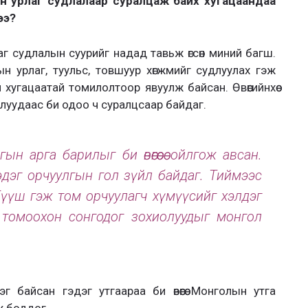
н урлаг судлалаар суралцаж байх хугацаандаа
ээ?
 урлаг судлалын суурийг надад тавьж өгсөн миний багш.
н урлаг, туульс, товшуур хөгжмийг судлуулах гэж
хугацаатай томилолтоор явуулж байсан. Өвөөгийнхөө
луудаас би одоо ч суралцсаар байдаг.
 арга барилыг би өвөөгөөсөө ойлгож авсан.
эдэг орчуулгын гол зүйл байдаг. Тиймээс
. Гүүш гэж том орчуулагч хүмүүсийг хэлдэг
н томоохон сонгодог зохиолуудыг монгол
 байсан гэдэг утгаараа би өвөөгөө Монголын утга
эж боддог.