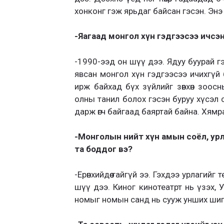
хонконг гэж ярьдаг байсан гэсэн. Эн
-Яагаад монгол хүн гэдгээсээ ичсэ
-1990-ээд он шүү дээ. Ядуу буурай г
явсан монгол хүн гэдгээсээ ичихгүй 
ирж байхад бүх зүйлийг зөвхөн зоос
олны танил болох гэсэн буруу хүсэл с
дарж өгч байгаад баяртай байна. Хямр
-Монголын нийт хүн амын соёл, ур
та боддог вэ?
-Ерөнхийдөө гайгүй ээ. Гэхдээ урлагий
шүү дээ. Киног кинотеатрт нь үзэх, 
номыг номын санд нь сууж унших шиг