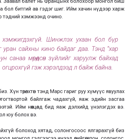
 л даа. Заавал балет нь Францынх болохоор монгол биш
а бол битгий ав гэдэг шиг. Ийм хачин нүдээр харж
р тэдний хэмжээнд очино.
үйл хэмжигдэхгүй. Шинжлэх ухаан бол бүр
дэг уран сайхны кино байдаг даа. Тэнд “хар
ун санаа мөрөөдсөн зүйлийг харуулж байхад
о, огцрохгүй гэж хэрэлдээд л байж байна.
з. Хүн төрөлхтөн тэнд Марс гариг руу хүмүүс явуулах
ө тогтвортой байлгаж чадахгүй, яаж эдийн засгаа
этэй. Ийм нөхцөлд бид яаж дэлхийд үнэлэгдэх вэ.
ол юу болох вэ.
йхгүй болоход хятад, солонгосоос ялгарахгүй биз
оод монгол гэдгээсээ ичээд өөрийгөө япон, солонгос,