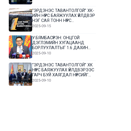
“ЭРДЭНЭС ТАВАНТОЛГОЙ” ХК-
ИЙН НҮҮРС БАЯЖУУЛАХ ҮЙЛДВЭР
НЭГ САЯ ТОНН НҮҮРС
БАЯЖУУЛЛАА
2025-09-15
У.БЯМБАСҮРЭН: ОНЦГОЙ
ДЭГЛЭМИЙН ХУГАЦААНД
БОРЛУУЛАЛТЫГ 1.6 ДАХИН
НЭМЭГДҮҮЛЭВ
2025-09-10
“ЭРДЭНЭС ТАВАНТОЛГОЙ” ХК
НҮҮРС БАЯЖУУЛАХ ҮЙЛДВЭРЭЭС
ГАРЧ БУЙ ХАЯГДАЛ НҮҮРСИЙГ
ДАХИН БОЛОВСРУУЛНА
2025-09-10
Л.Гүндалай: Дүр эсгэсэн худал
хуурмагтай эвлэрч чаддаггүй
нь миний алдаа байж магадгүй
2025-09-05
ЦОГТЦЭЦИЙ СУМЫН ЦАГААН-
ОВОО, СИЙРСТ БАГИЙН
ИРГЭДИЙН ТӨЛӨӨЛӨЛ НҮҮРС