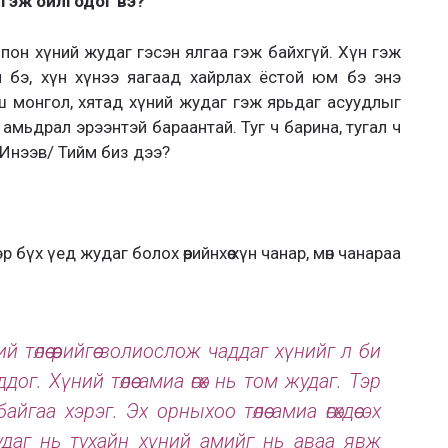
 гэж ойлгодог вэ?
япон хүний жудаг гэсэн ялгаа гэж байхгүй. Хүн гэж
 бэ, хүн хүнээ яагаад хайрлах ёстой юм бэ энэ
ш монгол, хятад хүний жудаг гэж ярьдаг асуудлыг
амьдрал эрээнтэй бараантай. Туг ч барина, тугал ч
а./Инээв/ Тийм биз дээ?
р бүх үед жудаг болох өөрийнхөө хүн чанар, мөн чанараа
 төлөө өөрийгөө золиослож чаддаг хүнийг л би
г. Хүний төлөө амиа өгөх нь том жудаг. Тэр
айгаа хэрэг. Эх орныхоо төлөө амиа өгөхдөө эх
удаг нь тухайн хүний амийг нь аваа явж