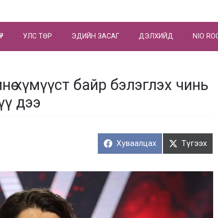
ҮР
УЛС ТӨР
ЭДИЙН ЗАСАГ
ДЭЛХИЙД
NIO RO
нө хүмүүст байр бэлэглэх чинь
үү дээ
Хуваалцах:
Түгээх:
Хуваалцах
Түгээх