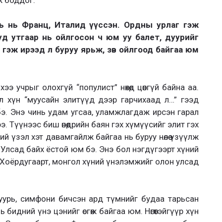
рь нь Франц, Италид үүссэн. Ордны урлаг гэж
д утгаар нь ойлгосон ч юм уу балет, дуурийг
г гэж ирээд л буруу ярьж, зөв ойлгоод байгаа юм
ээ учрыг олохгүй “популист” нөхөд цөөнгүй байна аа.
л хүн “муусайн элитүүд дээр гарчихаад л…” гээд
э. Энэ чинь удам угсаа, уламжлагдаж ирсэн гарал
э. Түүнээс биш өнөөдрийн баян гэх хүмүүсийг элит гэх
й үзэл хэт давамгайлж байгаа нь буруу нөлөө үзүүлж
 Улсад байх ёстой юм бэ. Энэ бол нэгдүгээрт хүний
үйл. Хоёрдугаарт, монгол хүний үнэлэмжийг олон улсад
уурь, симфони бичсэн ард түмнийг будаа тарьсан
бидний үнэ цэнийг өсгөж байгаа юм. Нөгөөтэйгүүр хүн