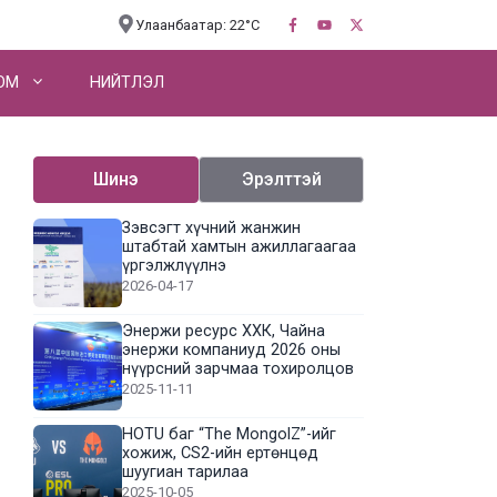
Улаанбаатар: 22°C
OM
НИЙТЛЭЛ
Шинэ
Эрэлттэй
Зэвсэгт хүчний жанжин
штабтай хамтын ажиллагаагаа
үргэлжлүүлнэ
2026-04-17
Энержи ресурс ХХК, Чайна
энержи компаниуд 2026 оны
нүүрсний зарчмаа тохиролцов
2025-11-11
HOTU баг “The MongolZ”-ийг
хожиж, CS2-ийн ертөнцөд
шуугиан тарилаа
2025-10-05