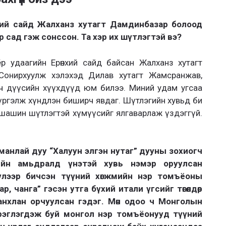
хий сайд Жалханз хутагт Дамдинбазар болоод
сад гэж сонссон. Та хэр их шүтлэгтэй вэ?
р удаагийн Ерөнхий сайд байсан Жалханз хутагт
. Сонирхуулж хэлэхэд Дилав хутагт Жамсранжав,
ч дүүсийн хүүхдүүд юм билээ. Миний удам угсаа
 үргэлж хүндлэн биширч явдаг. Шүтлэгийн хувьд би
 шашин шүтлэгтэй хүмүүсийг ялгаварлаж үздэггүй.
 манлай дуу “Халуун элгэн нутаг” дууны зохиогч
ийн амьдралд үнэтэй хувь нэмэр оруулсан
үлээр бичсэн түүний хөгжмийн нэр томъёоны
р, чанга” гэсэн утга бүхий итали үгсийг төгөлдөр
анхлан орчуулсан гэдэг. Мөн одоо ч Монголын
рэглэгдэж буй монгол нэр томъёонууд түүний