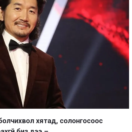
 болчихвол хятад, солонгосоос
ахгүй биз дээ –