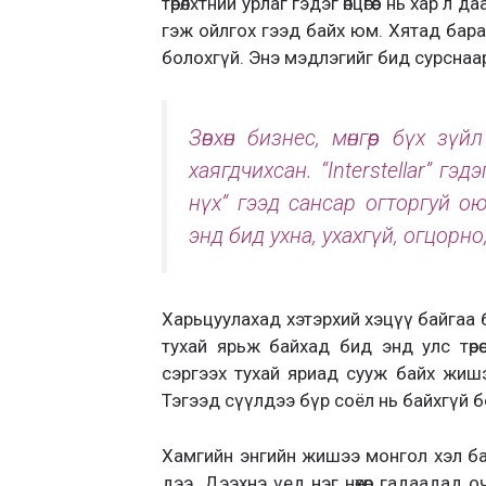
төрөлхтний урлаг гэдэг өнцөгөөс нь хар
гэж ойлгох гээд байх юм. Хятад бара
болохгүй. Энэ мэдлэгийг бид сурснаа
Зөвхөн бизнес, мөнгөөр бүх з
хаягдчихсан. “Interstellar” гэ
нүх” гээд сансар огторгуй ою
энд бид ухна, ухахгүй, огцорн
Харьцуулахад хэтэрхий хэцүү байгаа би
тухай ярьж байхад бид энд улс төрө
сэргээх тухай яриад сууж байх жишэ
Тэгээд сүүлдээ бүр соёл нь байхгүй б
Хамгийн энгийн жишээ монгол хэл ба
дээ. Дээхнэ үед нэг нөхөр гадаадад оч