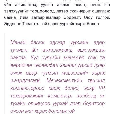
үйл ажиллагаа, уулын ажлын ахилт, овоолгын
эзлэхүүнийг тооцоолоод лазер сканнерыг ашиглаж
байна. Ийм загварчлалаар Эрдэнэт, Оюу толгой,
Эрдэнэс Тавантолгой зэрэг уурхайг харж болно.
Манай багаж эдгээр уурхайн өдөр
тутмын үйл ажиллагаанд ашиглагдаж
байгаа. Уул уурхайн менежер гэж та
өөрийгөө төсөөлбөл заавал уурхай дээр
очиж өдөр тутмын мэдээллийг харах
шаардлагагүй. Менежментийн түвшинд
компьютероос харж болно, эсхүл VR
төхөөрөмжийг комьютерт холбоод яг
тухайн орчиндоо уурхай дээр бодитоор
очсон мэт харах боломжтой.