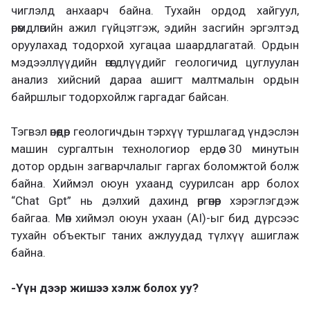
чиглэлд анхаарч байна. Тухайн ордод хайгуул,
өрөмдлөгийн ажил гүйцэтгэж, эдийн засгийн эргэлтэд
оруулахад тодорхой хугацаа шаардлагатай. Ордын
мэдээллүүдийн өгөгдлүүдийг геологичид цуглуулан
анализ хийсний дараа ашигт малтмалын ордын
байршлыг тодорхойлж гаргадаг байсан.
Тэгвэл өнөөдөр геологичдын тэрхүү туршлагад үндэслэн
машин сургалтын технологиор ердөө 30 минутын
дотор ордын загварчлалыг гаргах боломжтой болж
байна. Хиймэл оюун ухаанд суурилсан app болох
“Chat Gpt” нь дэлхий дахинд өргөнөөр хэрэглэгдэж
байгаа. Мөн хиймэл оюун ухаан (AI)-ыг бид дүрсээс
тухайн объектыг таних ажлуудад түлхүү ашиглаж
байна.
-Үүн дээр жишээ хэлж болох уу?