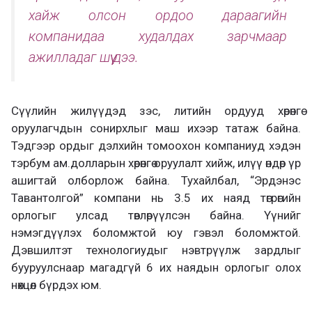
хайж олсон ордоо дараагийн
компанидаа худалдах зарчмаар
ажилладаг шүү дээ.
Сүүлийн жилүүдэд зэс, литийн ордууд хөрөнгө
оруулагчдын сонирхлыг маш ихээр татаж байна.
Тэдгээр ордыг дэлхийн томоохон компаниуд хэдэн
тэрбум ам.долларын хөрөнгө оруулалт хийж, илүү өндөр үр
ашигтай олборлож байна. Тухайлбал, “Эрдэнэс
Тавантолгой” компани нь 3.5 их наяд төгрөгийн
орлогыг улсад төвлөрүүлсэн байна. Үүнийг
нэмэгдүүлэх боломжтой юу гэвэл боломжтой.
Дэвшилтэт технологиудыг нэвтрүүлж зардлыг
бууруулснаар магадгүй 6 их наядын орлогыг олох
нөхцөл бүрдэх юм.