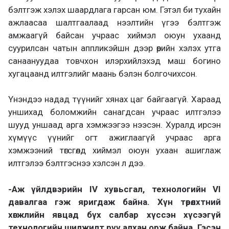
бэлтгэж хэлэх шаардлага гарсан юм. Гэтэл би тухайн
ажлаасаа шалтгаалаад нээлтийн үгээ бэлтгэж
амжаагүй байсан учраас хиймэл оюун ухаанд
суурилсан чатын аппликэйшн дээр өөрийн хэлэх утга
санаануудаа товчхон илэрхийлэхэд маш богино
хугацаанд илтгэлийг маань бэлэн болгочихсон.
Үнэндээ надад түүнийг хянах цаг байгаагүй. Хараад
уншихад боломжийн санагдсан учраас илтгэлээ
шууд уншаад арга хэмжээгээ нээсэн. Хуралд ирсэн
хүмүүс үүнийг огт ажиглаагүй учраас арга
хэмжээний төгсгөлд хиймэл оюун ухаан ашиглаж
илтгэлээ бэлтгэснээ хэлсэн л дээ.
-Аж үйлдвэрийн IV хувьсгал, технологийн VI
давалгаа гэж яригдаж байна. Хүн төрөлхтний
хөгжлийн явцад бүх салбар хүссэн хүсээгүй
технологийн шилжилт рүү алхан орж байна. Гэсэн