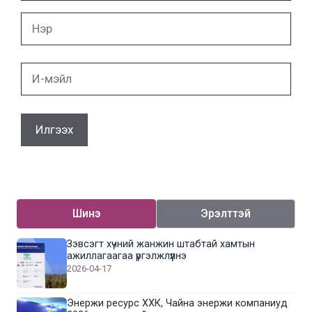
Нэр
И-
мэйл
Шинэ
Эрэлттэй
Зэвсэгт хүчний жанжин штабтай хамтын
ажиллагаагаа үргэлжлүүлнэ
2026-04-17
Энержи ресурс ХХК, Чайна энержи компаниуд