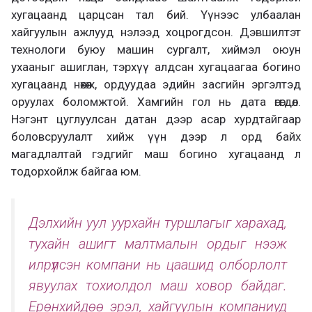
хугацаанд царцсан тал бий. Үүнээс улбаалан
хайгуулын ажлууд нэлээд хоцрогдсон. Дэвшилтэт
технологи буюу машин сургалт, хиймэл оюун
ухааныг ашиглан, тэрхүү алдсан хугацаагаа богино
хугацаанд нөхөж, ордуудаа эдийн засгийн эргэлтэд
оруулах боломжтой. Хамгийн гол нь дата өгөгдөл.
Нэгэнт цуглуулсан датан дээр асар хурдтайгаар
боловсруулалт хийж үүн дээр л орд байх
магадлалтай гэдгийг маш богино хугацаанд л
тодорхойлж байгаа юм.
Дэлхийн уул уурхайн туршлагыг харахад,
тухайн ашигт малтмалын ордыг нээж
илрүүлсэн компани нь цаашид олборлолт
явуулах тохиолдол маш ховор байдаг.
Ерөнхийдөө эрэл, хайгуулын компаниуд