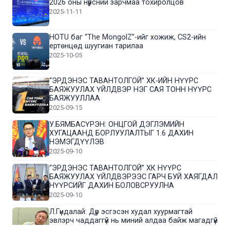
2026 оны нүүрсний зарчмаа тохиролцов
2025-11-11
HOTU баг “The MongolZ”-ийг хожиж, CS2-ийн
ертөнцөд шуугиан тарилаа
2025-10-05
“ЭРДЭНЭС ТАВАНТОЛГОЙ” ХК-ИЙН НҮҮРС
БАЯЖУУЛАХ ҮЙЛДВЭР НЭГ САЯ ТОНН НҮҮРС
БАЯЖУУЛЛАА
2025-09-15
У.БЯМБАСҮРЭН: ОНЦГОЙ ДЭГЛЭМИЙН
ХУГАЦААНД БОРЛУУЛАЛТЫГ 1.6 ДАХИН
НЭМЭГДҮҮЛЭВ
2025-09-10
“ЭРДЭНЭС ТАВАНТОЛГОЙ” ХК НҮҮРС
БАЯЖУУЛАХ ҮЙЛДВЭРЭЭС ГАРЧ БУЙ ХАЯГДАЛ
НҮҮРСИЙГ ДАХИН БОЛОВСРУУЛНА
2025-09-10
Л.Гүндалай: Дүр эсгэсэн худал хуурмагтай
эвлэрч чаддаггүй нь миний алдаа байж магадгүй
2025-09-05