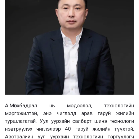
А.Мөнхбадрал нь мэдээлэл, технологийн
мэргэжилтэй, энэ чиглэлд арав гаруй жилийн
туршлагатай. Уул уурхайн салбарт шинэ технологи
нэвтрүүлэх чиглэлээр 40 гаруй жилийн түүхтэй,
Австралийн уул уурхайн технологийн тэргүүлэгч