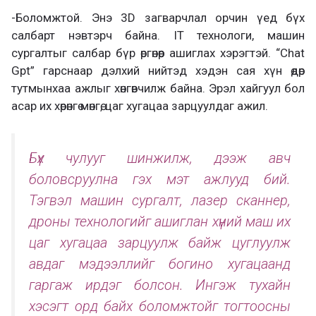
-Боломжтой. Энэ 3D загварчлал орчин үед бүх
салбарт нэвтэрч байна. IT технологи, машин
сургалтыг салбар бүр өргөнөөр ашиглах хэрэгтэй. “Chat
Gpt” гарснаар дэлхий нийтэд хэдэн сая хүн өдөр
тутмынхаа ажлыг хөнгөвчилж байна. Эрэл хайгуул бол
асар их хөрөнгө мөнгө, цаг хугацаа зарцуулдаг ажил.
Бүх чулууг шинжилж, дээж авч
боловсруулна гэх мэт ажлууд бий.
Тэгвэл машин сургалт, лазер сканнер,
дроны технологийг ашиглан хүний маш их
цаг хугацаа зарцуулж байж цуглуулж
авдаг мэдээллийг богино хугацаанд
гаргаж ирдэг болсон. Ингэж тухайн
хэсэгт орд байх боломжтойг тогтоосны