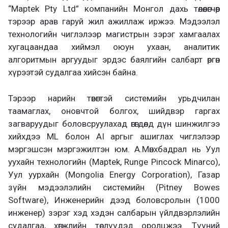
“Maptek Pty Ltd” компанийн Монгол дахь төлөөлөгчөөр
тэрээр арав гаруй жил ажиллаж иржээ. Мэдээлэл
технологийн чиглэлээр магистрын зэрэг хамгаалах
хугацаандаа хиймэл оюун ухаан, аналитик
алгоритмын аргуудыг эрдэс баялгийн салбарт өргөн
хүрээтэй судалгаа хийсэн байна.
Тэрээр нарийн төвөгтэй системийн урьдчилан
таамаглах, оновчтой болгох, шийдвэр гаргах
загваруудыг боловсруулахад өгөгдөлд дүн шинжилгээ
хийхдээ ML болон AI аргыг ашиглах чиглэлээр
мэргэшсэн мэргэжилтэн юм. А.Мөнхбадрал нь Уул
уухайн технологийн (Maptek, Runge Pincock Minarco),
Уул уурхайн (Mongolia Energy Corporation), Газар
зүйн мэдээлэлийн системийн (Pitney Bowes
Software), Инженерийн дээд боловсролын (1000
инженер) зэрэг хэд хэдэн салбарын үйлдвэрлэлийн
судалгаа, хөгжлийн төслүүдэд оролцжээ. Түүний