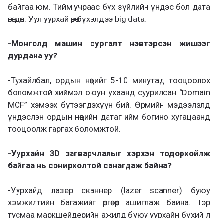
байгаа юм. Тийм учраас бүх зүйлийн үндэс бол дата
өгөгдөл. Уул уурхай өөрөө бүхэлдээ big data.
-Монголд машин сургалт нэвтэрсэн жишээг
дурдана уу?
-Тухайлбал, ордын нөөцийг 5-10 минутад тооцоолох
боломжтой хиймэл оюун ухаанд суурилсан “Domain
MCF” хэмээх бүтээгдэхүүн бий. Өрмийн мэдээлэлд
үндэслэн ордын нөөцийн датаг ийм богино хугацаанд
тооцоолж гаргах боломжтой.
-Уурхайн 3D загварчлалыг хэрхэн тодорхойлж
байгаа нь сонирхолтой санагдаж байна?
-Уурхайд лазер сканнер (lazer scanner) буюу
хэмжилтийн багажийг өргөнөөр ашиглаж байна. Тэр
тусмаа маркшейдерийн ажилд буюу уурхайн бүхий л