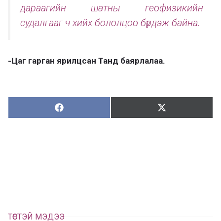
дараагийн шатны геофизикийн
судалгааг ч хийх бололцоо бүрдэж байна.
-Цаг гарган ярилцсан Танд баярлалаа.
Хуваалцах:
Түгээх:
Х
Т
у
ү
в
г
а
э
а
э
л
х
ц
а
х
ТӨСТЭЙ МЭДЭЭ