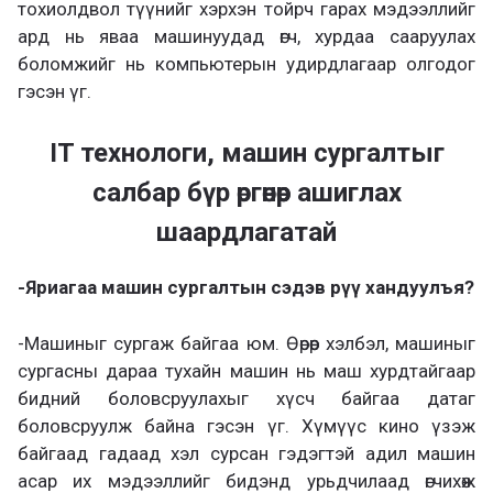
тохиолдвол түүнийг хэрхэн тойрч гарах мэдээллийг
ард нь яваа машинуудад өгч, хурдаа сааруулах
боломжийг нь компьютерын удирдлагаар олгодог
гэсэн үг.
IT технологи, машин сургалтыг
салбар бүр өргөнөөр ашиглах
шаардлагатай
-Яриагаа машин сургалтын сэдэв рүү хандуулъя?
-Машиныг сургаж байгаа юм. Өөрөөр хэлбэл, машиныг
сургасны дараа тухайн машин нь маш хурдтайгаар
бидний боловсруулахыг хүсч байгаа датаг
боловсруулж байна гэсэн үг. Хүмүүс кино үзэж
байгаад гадаад хэл сурсан гэдэгтэй адил машин
асар их мэдээллийг бидэнд урьдчилаад өгчихөж