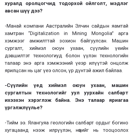
хуралд оролцогчид тодорхой ойлголт, мэдлэг
авсан шүү дээ?
-Манай компани Австралийн Элчин сайдын яамтай
хамтран “Digitalization in Mining Mongolia” арга
хэмжээг амжилттай зохион байгуулсан. Машин
сургалт, хиймэл оюун ухаан, сүүлийн үеийн
дэвшилтэт технологиуд болон үүлэн технологийн
талаар энэ арга хэмжээний үеэр илүүтэй онцолж
ярилцсан нь цаг үеэ олсон, үр дүнтэй ажил байлаа.
-Сүүлийн үед хиймэл оюун ухаан, машин
сургалтын технологийг уул уурхайн салбарт
ихээхэн хэрэглэж байна. Энэ талаар яриагаа
үргэлжлүүлье?
-Тийм ээ. Ялангуяа геологийн салбарт ордыг богино
хугацаанд нээж илрүүлэн, нөөцийг нь тооцоолох