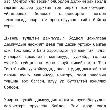
зэс. Монгол Улс зэсийг олборлон дэлхийн зах зээлд
гарган эдгээр уурхайн тов оврын техникүүдийг
үйлдвэрлэх боломж олгосноороо ногоон
технологид асар том хөрөнгө оруулалт хийж байгаа
хэрэг.
Дизель түлштэй дампуудыг бодвол цахилгаан
дампуудын насжилт дөрвөөс тав дахин уртсаж байгаа
юм. Тос, масло бага хэрэглэдэг, үр ашигтай гэдэг
утгаараа цахилгаан машинууд уурхайд голлох
үүргийг гүйцэтгэнэ. Арав гаруй жилийн өмнөөс “Рио
Тинто”-гийн уурхайнуудад алсын удирдлагатай тов
оврын ачигч машинууд нэвтэрч, осол аваарын
түвшин эрс багасч, илүү үр бүтээлтэй ажиллах
болсон.
Учир нь тухайн дампуудын дижитал хувилбаруудыг
комьютерт оруулсан байдаг. Зам дээр саад