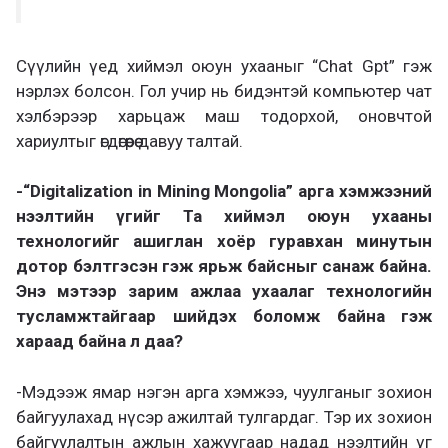
Сүүлийн үед хиймэл оюун ухааныг “Chat Gpt” гэж
нэрлэх болсон. Гол учир нь бидэнтэй компьютер чат
хэлбэрээр харьцаж маш тодорхой, оновчтой
хариултыг өгдөгөөрөө давуу талтай.
-“Digitalization in Mining Mongolia” арга хэмжээний
нээлтийн үгийг Та хиймэл оюун ухааны
технологийг ашиглан хоёр гуравхан минутын
дотор бэлтгэсэн гэж ярьж байсныг санаж байна.
Энэ мэтээр зарим ажлаа ухаалаг технологийн
тусламжтайгаар шийдэх боломж байна гэж
хараад байна л даа?
-Мэдээж ямар нэгэн арга хэмжээ, чуулганыг зохион
байгуулахад нүсэр ажилтай тулгардаг. Тэр их зохион
байгуулалтын ажлын хажуугаар надад нээлтийн үг