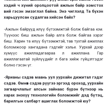
хэдий ч хүний оролцоотой ажлын байр хомстох
вий гэсэн эмзэглэл байна. Энэ чиглэлд Та бүхэн
харьцуулсан судалгаа хийсэн байх?
-Ажлын байрууд илүү бүтээмжтэй болж байгаа юм.
Түүнээс биш ажлын байр алга болж байгаа хэрэг
биш. Харин та илүү бүтээмжтэй, тав тухтай ажиллах
боломжоор хангадана гэдгийг хэлье. Уурхай дээр
хүмүүс ажилладагаараа л ажиллана. Гар
ажиллагаатай зүйлүүдийг л бага хийж гүйцэтгэдэг
болно гэсэн үг.
-Ярианы сэдэв маань уул уурхайн дижитал гэдэг
сэдэв. Өмнөх сэдэв рүүгээ эргээд ороход, уурхайн
загварчлалыг алсын зайнаас бүрэн бүтнээр нь
харах энэхүү технологийн боломжийг дэд бүтэц,
барилгын салбарт ашиглах боломжтой юу?