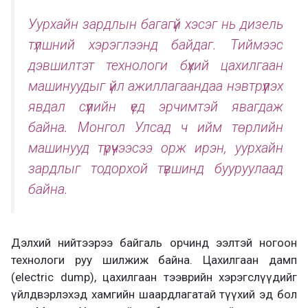
Уурхайн зардлын багагүй хэсэг нь дизель
түлшний хэрэглээнд байдаг. Тиймээс
дэвшилтэт технологи бүхий цахилгаан
машинуудыг үйл ажиллагаандаа нэвтрүүлэх
явдал сүүлийн үед эрчимтэй явагдаж
байна. Монгол Улсад ч ийм төрлийн
машинууд түрүүчээсээ орж ирэн, уурхайн
зардлыг тодорхой түвшинд бууруулаад
байна.
Дэлхий нийтээрээ байгаль орчинд ээлтэй ногоон
технологи руу шилжиж байна. Цахилгаан дамп
(electric dump), цахилгаан тээврийн хэрэгслүүдийг
үйлдвэрлэхэд хамгийн шаардлагатай түүхий эд бол