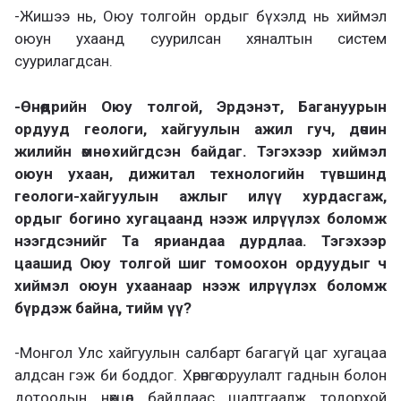
-Жишээ нь, Оюу толгойн ордыг бүхэлд нь хиймэл
оюун ухаанд суурилсан хяналтын систем
суурилагдсан.
-Өнөөдрийн Оюу толгой, Эрдэнэт, Багануурын
ордууд геологи, хайгуулын ажил гуч, дөчин
жилийн өмнө хийгдсэн байдаг. Тэгэхээр хиймэл
оюун ухаан, дижитал технологийн түвшинд
геологи-хайгуулын ажлыг илүү хурдасгаж,
ордыг богино хугацаанд нээж илрүүлэх боломж
нээгдсэнийг Та яриандаа дурдлаа. Тэгэхээр
цаашид Оюу толгой шиг томоохон ордуудыг ч
хиймэл оюун ухаанаар нээж илрүүлэх боломж
бүрдэж байна, тийм үү?
-Монгол Улс хайгуулын салбарт багагүй цаг хугацаа
алдсан гэж би боддог. Хөрөнгө оруулалт гаднын болон
дотоодын нөхцөл байдлаас шалтгаалж тодорхой