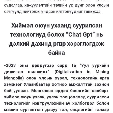
судалгаа, хөгжүүлэлтийн төслийн үр дүнг олон улсын
сэтгүүлд нийтэлж, үндсэн илтгэлүүдийг тавьжээ.
Хиймэл оюун ухаанд суурилсан
технологиуд болох “Chat Gpt” нь
дэлхий дахинд өргөнөөр хэрэглэгдэж
байна
-2023 оны дөрөвдүгээр сард Та “Уул уурхайн
дижитал шилжилт” (Digitalization in Mining
Mongolia) олон улсын хурал, технологийн арга
хэмжээг Улаанбаатар хотноо амжилттай зохион
байгуулсан. Монголын эрдэс баялгийн салбарт
хиймэл оюун ухаан, үүлэн тооцоололд суурилсан
технологийг нэвтрүүлэхийн ач холбогдол болон
машин сургалтын давуу тал, онцлогийн талаар