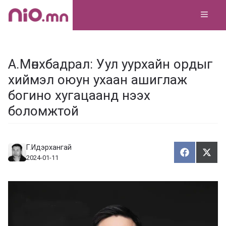
Skip
MEN
to
content
А.Мөнхбадрал: Уул уурхайн ордыг
хиймэл оюун ухаан ашиглаж
богино хугацаанд нээх
боломжтой
Г.Идэрхангай
Хуваалца
Түг
Х
Т
2024-01-11
у
ү
в
г
а
э
а
э
л
х
ц
а
х