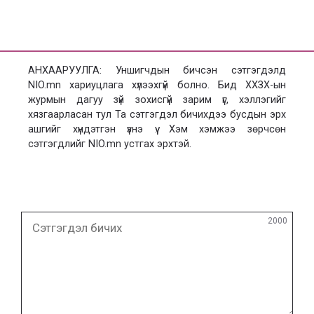
АНХААРУУЛГА: Уншигчдын бичсэн сэтгэгдэлд
NIO.mn хариуцлага хүлээхгүй болно. Бид ХХЗХ-ын
журмын дагуу зүй зохисгүй зарим үг, хэллэгийг
хязгаарласан тул Та сэтгэгдэл бичихдээ бусдын эрх
ашгийг хүндэтгэн үзнэ үү. Хэм хэмжээ зөрчсөн
сэтгэгдлийг NIO.mn устгах эрхтэй.
Сэтгэгдэл
2000
бичих