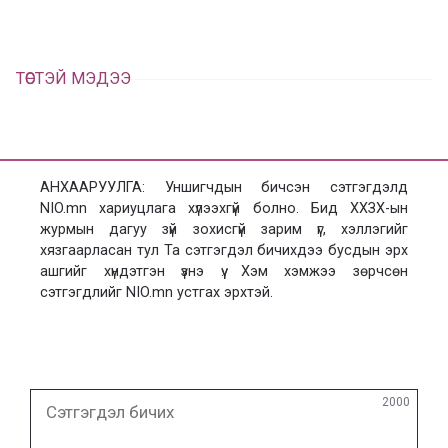
х
ТӨСТЭЙ МЭДЭЭ
АНХААРУУЛГА: Уншигчдын бичсэн сэтгэгдэлд
NIO.mn хариуцлага хүлээхгүй болно. Бид ХХЗХ-ын
журмын дагуу зүй зохисгүй зарим үг, хэллэгийг
хязгаарласан тул Та сэтгэгдэл бичихдээ бусдын эрх
ашгийг хүндэтгэн үзнэ үү. Хэм хэмжээ зөрчсөн
сэтгэгдлийг NIO.mn устгах эрхтэй.
Сэтгэгдэл
2000
бичих