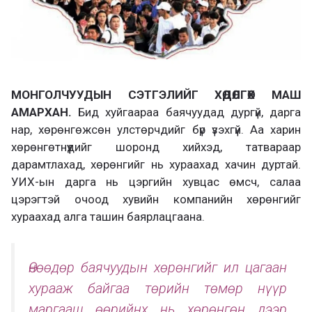
МОНГОЛЧУУДЫН СЭТГЭЛИЙГ ХӨДӨЛГӨХ МАШ
АМАРХАН.
Бид хуйгаараа баячуудад дургүй, дарга
нар, хөрөнгөжсөн улстөрчдийг бүр үзэхгүй. Аа харин
хөрөнгөтнүүдийг шоронд хийхэд, татвараар
дарамтлахад, хөрөнгийг нь хураахад хачин дуртай.
УИХ-ын дарга нь цэргийн хувцас өмсч, салаа
цэрэгтэй очоод хувийн компанийн хөрөнгийг
хураахад алга ташин баярлацгаана.
Өнөөдөр баячуудын хөрөнгийг ил цагаан
хурааж байгаа төрийн төмөр нүүр
маргааш өөрийнх нь хөрөнгөн дээр