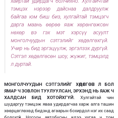
хайртай удирдагч болчихно. Хулгайчтай
тэмцэх нэрээр дайснаа далдруулж
байгаа юм биш биз, хулгайтай тэмцэгч
дарга маань өөрөө яаж хөрөнгөжсөн
нөхөр вэ гэх мэт хэрсүү асуулт
монголчуудын сэтгэлийг хөдөлгөхгүй.
Учир нь бид эргэцүүлж, эргэлзэх дургүй.
Сэтгэл хөдөлгөсөн шоу, жүжиг, тэмцэлд
л дуртай.
МОНГОЛЧУУДЫН СЭТГЭЛИЙГ ХӨДӨЛГӨСӨН Л БОЛ
ЯМАР Ч ЗОВЛОН ТУУЛУУЛСАН, ЭРХЭНД НЬ ЯАЖ Ч
ХАЛДСАН БИД ХОТОЙХГҮЙ.
Хулгайтай чин
шударгуу тэмцэж яваа удирдагчаа харж алга ташин
хөөрцөглөхөд бидэнд агаарын бохирдол нэг их саад
болохгүй. Ногоон автобусны идээ уугаа ч том