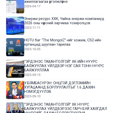
ажиллагаагаа үргэлжлүүлнэ
2026-04-17
Энержи ресурс ХХК, Чайна энержи компаниуд
2026 оны нүүрсний зарчмаа тохиролцов
2025-11-11
HOTU баг “The MongolZ”-ийг хожиж, CS2-ийн
ертөнцөд шуугиан тарилаа
2025-10-05
“ЭРДЭНЭС ТАВАНТОЛГОЙ” ХК-ИЙН НҮҮРС
БАЯЖУУЛАХ ҮЙЛДВЭР НЭГ САЯ ТОНН НҮҮРС
БАЯЖУУЛЛАА
2025-09-15
У.БЯМБАСҮРЭН: ОНЦГОЙ ДЭГЛЭМИЙН
ХУГАЦААНД БОРЛУУЛАЛТЫГ 1.6 ДАХИН
НЭМЭГДҮҮЛЭВ
2025-09-10
“ЭРДЭНЭС ТАВАНТОЛГОЙ” ХК НҮҮРС
БАЯЖУУЛАХ ҮЙЛДВЭРЭЭС ГАРЧ БУЙ ХАЯГДАЛ