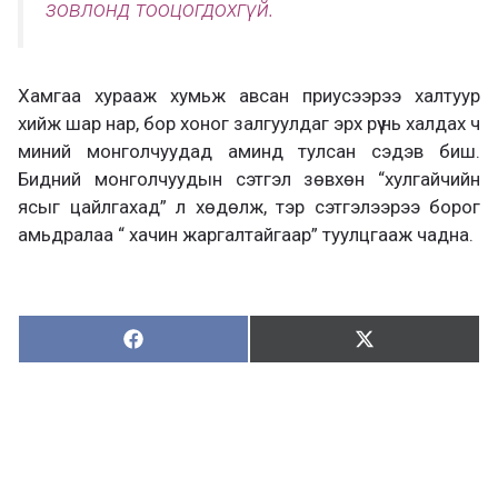
зовлонд тооцогдохгүй.
Хамгаа хурааж хумьж авсан приусээрээ халтуур
хийж шар нар, бор хоног залгуулдаг эрх рүү нь халдах ч
миний монголчуудад аминд тулсан сэдэв биш.
Бидний монголчуудын сэтгэл зөвхөн “хулгайчийн
ясыг цайлгахад” л хөдөлж, тэр сэтгэлээрээ борог
амьдралаа “ хачин жаргалтайгаар” туулцгааж чадна.
Хуваалцах:
Түгээх:
Х
Т
у
в
г
а
э
а
э
л
х
ц
а