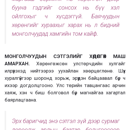
бууна гэдгийг сонсох нь бүү хэл
ойлгохыг ч хүсдэггүй. Баячуудын
хөрөнгийг хураахыг харах нь л бидний
монголчуудад хамгийн том кайф.
МОНГОЛЧУУДЫН СЭТГЭЛИЙГ ХӨДӨЛГӨХ МАШ
АМАРХАН.
Хөрөнгөжсөн улстөрчдийн хулгайг
илрүүлэхэд нийтээрээ уухайлан хөөрцөглөнө. Шүүх
хуралгүйгээр шоронд хорьж, эрүүдэн байцаавал бүр ч
ихээр догдолцгооно. Улс төрийн тавцангаас арчин
хаяж, хэн ч биш болговол бүр магнайгаа хагартал
баярлацгаана.
Эрх баригчид энэ сэтгэл зүй дээр сурмаг
дөрөөлж ардын баатар болцгоосоор