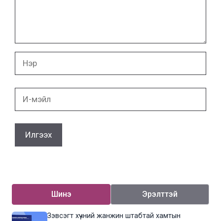
Нэр
И-
мэйл
Шинэ
Эрэлттэй
Зэвсэгт хүчний жанжин штабтай хамтын