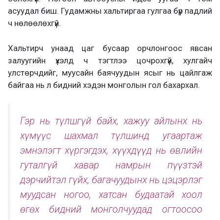
асуудал биш. Гудамжны хальтиргаа гулгаа бүр падлий
ч нөлөөлөхгүй.
Хальтирч унаад цаг бусаар орчлонгоос явсан
залуугийн үхэлд ч тэгтлээ цочрохгүй, хулгайч
улстөрчдийг, муусайн баячуудын ясыг нь цайлгаж
байгаа нь л бидний хэдэн монголын гол бахархал.
Гэр нь түлшгүй байх, хажуу айлынх нь
хүмүүс шахмал түлшинд угаартаж
эмнэлэгт хүргэгдэх, хүүхдүүд нь өвлийн
гуталгүй хавар намрын пүүзтэй
дэрчийтэл гүйх, багачуудынх нь цэцэрлэг
муудсан ногоо, хатсан будаатай хоол
өгөх бидний монголчуудад огтоосоо