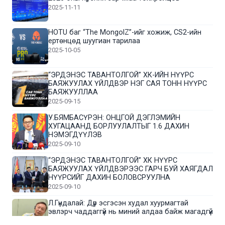
2025-11-11
HOTU баг “The MongolZ”-ийг хожиж, CS2-ийн
ертөнцөд шуугиан тарилаа
2025-10-05
“ЭРДЭНЭС ТАВАНТОЛГОЙ” ХК-ИЙН НҮҮРС
БАЯЖУУЛАХ ҮЙЛДВЭР НЭГ САЯ ТОНН НҮҮРС
БАЯЖУУЛЛАА
2025-09-15
У.БЯМБАСҮРЭН: ОНЦГОЙ ДЭГЛЭМИЙН
ХУГАЦААНД БОРЛУУЛАЛТЫГ 1.6 ДАХИН
НЭМЭГДҮҮЛЭВ
2025-09-10
“ЭРДЭНЭС ТАВАНТОЛГОЙ” ХК НҮҮРС
БАЯЖУУЛАХ ҮЙЛДВЭРЭЭС ГАРЧ БУЙ ХАЯГДАЛ
НҮҮРСИЙГ ДАХИН БОЛОВСРУУЛНА
2025-09-10
Л.Гүндалай: Дүр эсгэсэн худал хуурмагтай
эвлэрч чаддаггүй нь миний алдаа байж магадгүй
2025-09-05