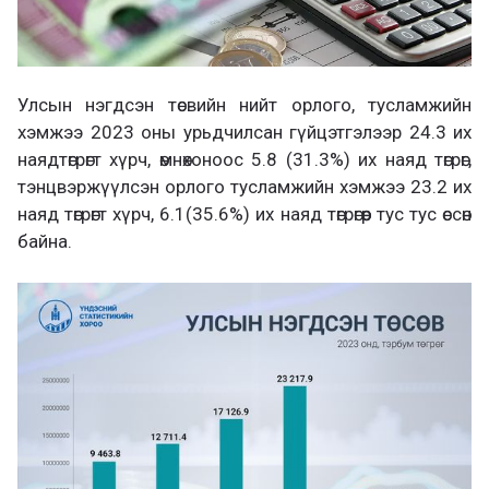
Улсын нэгдсэн төсвийн нийт орлого, тусламжийн
хэмжээ 2023 оны урьдчилсан гүйцэтгэлээр 24.3 их
наядтөгрөгт хүрч, өмнөхоноос 5.8 (31.3%) их наяд төгрөг,
тэнцвэржүүлсэн орлого тусламжийн хэмжээ 23.2 их
наяд төгрөгт хүрч, 6.1(35.6%) их наяд төгрөгөөр тус тус өссөн
байна.