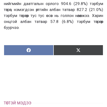
нийгмийн даатгалын орлого 904.6 (29.8%) тэрбум
төгрөг, нэмэгдсэн өртгийн албан татвар 827.2 (21.0%)
тэрбум төгрөгөөр тус тус өссөн нь голлон нөлөөлжээ. Харин
онцгой албан татвар 57.8 (6.8%) тэрбум төгрөгөөр
буурчээ.
Хуваалцах:
Түгээх:
Х
Т
у
ү
в
г
а
э
а
э
л
х
ц
а
х
ТӨСТЭЙ МЭДЭЭ