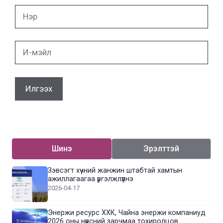
Нэр
И-
мэйл
Шинэ
Эрэлттэй
Зэвсэгт хүчний жанжин штабтай хамтын
ажиллагаагаа үргэлжлүүлнэ
2026-04-17
Энержи ресурс ХХК, Чайна энержи компаниуд
2026 оны нүүрсний зарчмаа тохиролцов