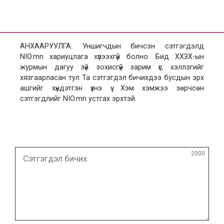
АНХААРУУЛГА: Уншигчдын бичсэн сэтгэгдэлд
NIO.mn хариуцлага хүлээхгүй болно. Бид ХХЗХ-ын
журмын дагуу зүй зохисгүй зарим үг, хэллэгийг
хязгаарласан тул Та сэтгэгдэл бичихдээ бусдын эрх
ашгийг хүндэтгэн үзнэ үү. Хэм хэмжээ зөрчсөн
сэтгэгдлийг NIO.mn устгах эрхтэй.
Сэтгэгдэл
2000
бичих