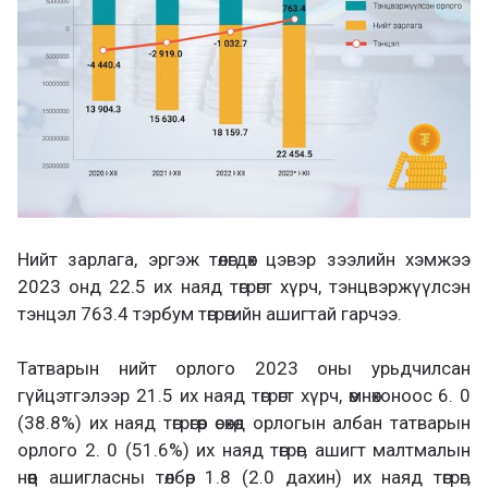
Нийт зарлага, эргэж төлөгдөх цэвэр зээлийн хэмжээ
2023 онд 22.5 их наяд төгрөгт хүрч, тэнцвэржүүлсэн
тэнцэл 763.4 тэрбум төгрөгийн ашигтай гарчээ.
Татварын нийт орлого 2023 оны урьдчилсан
гүйцэтгэлээр 21.5 их наяд төгрөгт хүрч, өмнөхоноос 6. 0
(38.8%) их наяд төгрөгөөр өсөхөд орлогын албан татварын
орлого 2. 0 (51.6%) их наяд төгрөг, ашигт малтмалын
нөөц ашигласны төлбөр 1.8 (2.0 дахин) их наяд төгрөг,