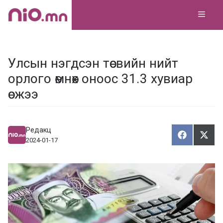
Skip
MEN
to
content
Улсын нэгдсэн төсвийн нийт
орлого өмнөх оноос 31.3 хувиар
өсжээ
Редакц
Хуваалца
Түг
Х
Т
2024-01-17
у
ү
в
г
а
э
а
э
л
х
ц
а
х