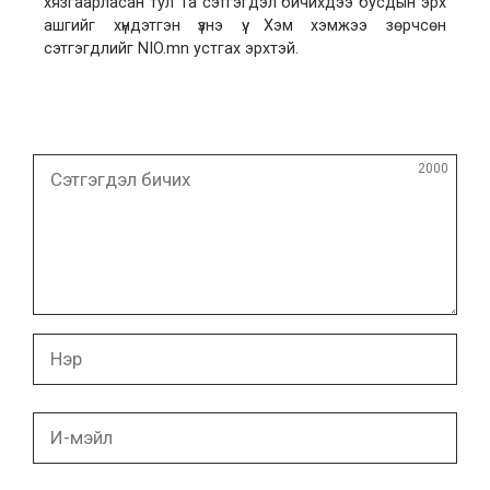
хязгаарласан тул Та сэтгэгдэл бичихдээ бусдын эрх
ашгийг хүндэтгэн үзнэ үү. Хэм хэмжээ зөрчсөн
сэтгэгдлийг NIO.mn устгах эрхтэй.
Сэтгэгдэл
2000
бичих
Нэр
И-
мэйл