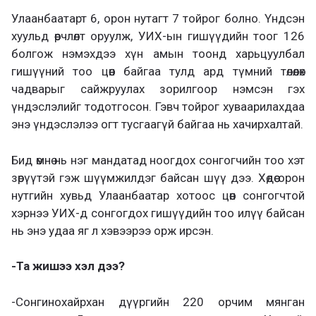
Улаанбаатарт 6, орон нутагт 7 тойрог болно. Үндсэн
хуульд өөрчлөлт оруулж, УИХ-ын гишүүдийн тоог 126
болгож нэмэхдээ хүн амын тоонд харьцуулбал
гишүүний тоо цөөн байгаа тулд ард түмний төлөөлөх
чадварыг сайжруулах зорилгоор нэмсэн гэх
үндэслэлийг тодотгосон. Гэвч тойрог хуваарилахдаа
энэ үндэслэлээ огт тусгаагүй байгаа нь хачирхалтай.
Бид өмнө нь нэг мандатад ноогдох сонгогчийн тоо хэт
зөрүүтэй гэж шүүмжилдэг байсан шүү дээ. Хөдөө орон
нутгийн хувьд Улаанбаатар хотоос цөөн сонгогчтой
хэрнээ УИХ-д сонгогдох гишүүдийн тоо илүү байсан
нь энэ удаа яг л хэвээрээ орж ирсэн.
-Та жишээ хэл дээ?
-Сонгинохайрхан дүүргийн 220 орчим мянган