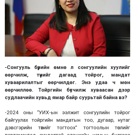
-Сонгууль бүрийн өмнө л сонгуулийн хуулийг
өөрчилж, түүнийг дагаад тойрог, мандат
хуваарилалтыг өөрчилдөг. Энэ удаа ч мөн
өөрчиллөө. Тойргийн бүсчилж хуваасан дээр
судлаачийн хувьд ямар байр суурьтай байна вэ?
-2024 оны “УИХ-ын ээлжит сонгуулийн тойрог
байгуулах тойргийн мандатын тоо, дугаар, нутаг
дэвсгэрийн төвийг тогтоох” тогтоолын төслийг