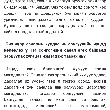
дунд, төгсгөл гээд хаана ч хамаагүй оруулах байдлаар
бичдэг жишиг ч байдаг. Энэ тохиолдолд сонгогч нэр
дэвшигч, тэдний дэвшүүлж буй мөрийн хөтөлбөртэй
урьдчилж танилцахаас гадна, саналын хуудсыг
бүрэн уншиж танилцан, хариуцлагатай сонголт
хийхэд нөлөөлдөг ач холбогдолтой.
-Энэ нүсэр саналын хуудас нь сонгуулийн ирцэд
нөлөөлөх үү? Нэг сонгогчийн санал өгөх байранд
зарцуулах хугацаа нэмэгдэж таарах нь?
-Ирцэд нөлөөлж болзошгүй. Хүмүүс төвөгшөөх
магадлалтай. Саналаа өгөхөөр орсон эхний хүмүүс удлаа,
дараалал их үүсэж гээд л гэртээ ороод ирэхэд
дараагийн хүн саналаа өгөхөөс залхуурах, цааргалах
магадлалтай. Тэгэхээр сонгуулийн зохион
байгуулалт талаас нь маш сайн зөв байлгах,
сонгогчдод мэдээллийг их хүртээмжтэй,