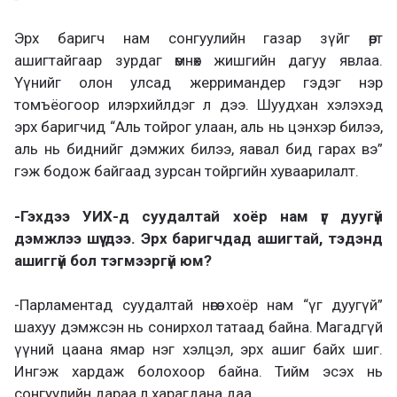
Эрх баригч нам сонгуулийн газар зүйг өөрт
ашигтайгаар зурдаг өмнөх жишгийн дагуу явлаа.
Үүнийг олон улсад жерримандер гэдэг нэр
томъёогоор илэрхийлдэг л дээ. Шуудхан хэлэхэд
эрх баригчид “Аль тойрог улаан, аль нь цэнхэр билээ,
аль нь биднийг дэмжих билээ, яавал бид гарах вэ”
гэж бодож байгаад зурсан тойргийн хуваарилалт.
-Гэхдээ УИХ-д суудалтай хоёр нам үг дуугүй
дэмжлээ шүү дээ. Эрх баригчдад ашигтай, тэдэнд
ашиггүй бол тэгмээргүй юм?
-Парламентад суудалтай нөгөө хоёр нам “үг дуугүй”
шахуу дэмжсэн нь сонирхол татаад байна. Магадгүй
үүний цаана ямар нэг хэлцэл, эрх ашиг байх шиг.
Ингэж хардаж болохоор байна. Тийм эсэх нь
сонгуулийн дараа л харагдана даа.