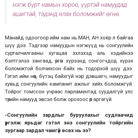
нэгж бүрт намын хороо, үүртэй намуудад
ашигтай, тэдэнд ялах боломжийг өгнө.
Манайд одоогоор ийм нам нь МАН, АН хоёр л байгаа
шүү дээ. Тэдгээр намуудын нэгжүүд нь сонгуулийн
сурталчилгааны хугацаа эхлэхэд аль хэдийнээ
бэлтгэлээ хангаад, өргөн хүрээнд сонгогчдод хүрэх
боломжтой болчихсон байх нь тодорхой шүү дээ.
Гэтэл ийм нөөц, бүтэц байхгүй нэр дэвшигч, намуудыг
хувьд сонгуулийн кампанит ажлыг хийх боломжгүй.
Тойрог томссон учраас парламентад суудалгүй улс
төрийн намууд эвсэл болж орохоос өөр аргагүй.
-Сонгуулийн зардлыг буруулахыг судлаачид
үргэлж ярьдаг гэтэл энэ сонгуулийн тойргийн
зургаар зардал чамгүй өсөх нь ээ?