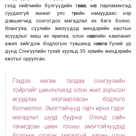
гээд нийгмийн бүлгүүдийн төлөөлөл, мөн парламентад
суудалгүй жижиг улс төрийн намуудаас нэр
дэвшигчид сонгогдох магадлал их бага болно.
Ялангуяа, сүүлийн жилүүдэд жендэрийн квотын
асуудлыг маш их ярилаа, олон нөлөөллийн кампанит
ажил хийгдэж бодлогын түвшинд нөлөөллөө. Үүний үр
дүнд Сонгуулийн тухай хуульд 30 хувийн жендэрийн
квотыг оруулсан.
Гэхдээ нөгөө талдаа сонгуулийн
тойргийг шинэчлэхэд олон жил зорьсон
асуудлаа хязгаарласан бодлого
болчихлоо. Эмэгтэйчүүд гарч ирнэ гэдэг
магадлал шууд буурна. Олонд сайн
танигдсан цөөн тооны эмэгтэйчүүдэд
боломж олдож магадгүй, харин олон