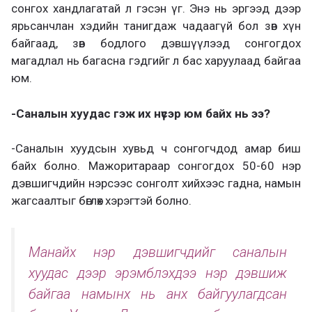
сонгох хандлагатай л гэсэн үг. Энэ нь эргээд дээр
ярьсанчлан хэдийн танигдаж чадаагүй бол зөв хүн
байгаад, зөв бодлого дэвшүүлээд сонгогдох
магадлал нь багасна гэдгийг л бас харуулаад байгаа
юм.
-Саналын хуудас гэж их нүсэр юм байх нь ээ?
-Саналын хуудсын хувьд ч сонгогчдод амар биш
байх болно. Мажоритараар сонгогдох 50-60 нэр
дэвшигчдийн нэрсээс сонголт хийхээс гадна, намын
жагсаалтыг бөглөх хэрэгтэй болно.
Манайх нэр дэвшигчдийг саналын
хуудас дээр эрэмблэхдээ нэр дэвшиж
байгаа намынх нь анх байгуулагдсан