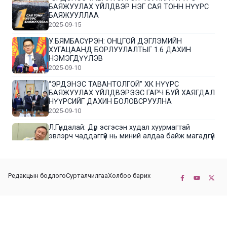
БАЯЖУУЛАХ ҮЙЛДВЭР НЭГ САЯ ТОНН НҮҮРС
БАЯЖУУЛЛАА
2025-09-15
У.БЯМБАСҮРЭН: ОНЦГОЙ ДЭГЛЭМИЙН
ХУГАЦААНД БОРЛУУЛАЛТЫГ 1.6 ДАХИН
НЭМЭГДҮҮЛЭВ
2025-09-10
“ЭРДЭНЭС ТАВАНТОЛГОЙ” ХК НҮҮРС
БАЯЖУУЛАХ ҮЙЛДВЭРЭЭС ГАРЧ БУЙ ХАЯГДАЛ
НҮҮРСИЙГ ДАХИН БОЛОВСРУУЛНА
2025-09-10
Л.Гүндалай: Дүр эсгэсэн худал хуурмагтай
эвлэрч чаддаггүй нь миний алдаа байж магадгүй
2025-09-05
ЦОГТЦЭЦИЙ СУМЫН ЦАГААН-ОВОО, СИЙРСТ
Редакцын бодлого
Сурталчилгаа
Холбоо барих
БАГИЙН ИРГЭДИЙН ТӨЛӨӨЛӨЛ НҮҮРС
БАЯЖУУЛАХ ҮЙЛДВЭРТЭЙ ТАНИЛЦЛАА
2025-09-01
© 2022-2026 Бүх эрх хуулиар хамгаалагдсан. КОННЕКТ НЬЮС ХХК
“ЭРДЭНЭС ТАВАНТОЛГОЙ” ХК “МОНГОЛ-
ХЯТАДЫН ЭКСПО” -Д ОРОЛЦОЖ БАЙНА