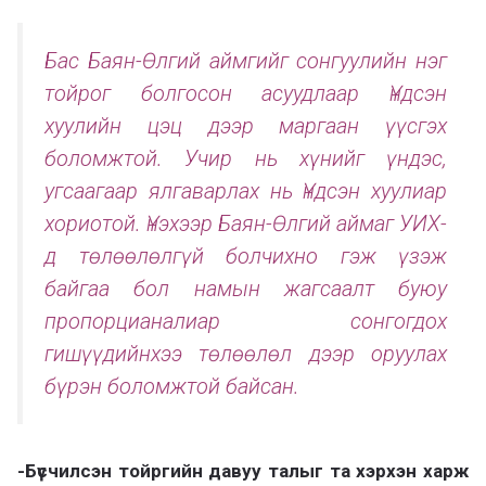
Бас Баян-Өлгий аймгийг сонгуулийн нэг
тойрог болгосон асуудлаар Үндсэн
хуулийн цэц дээр маргаан үүсгэх
боломжтой. Учир нь хүнийг үндэс,
угсаагаар ялгаварлах нь Үндсэн хуулиар
хориотой. Үнэхээр Баян-Өлгий аймаг УИХ-
д төлөөлөлгүй болчихно гэж үзэж
байгаа бол намын жагсаалт буюу
пропорцианалиар сонгогдох
гишүүдийнхээ төлөөлөл дээр оруулах
бүрэн боломжтой байсан.
-Бүсчилсэн тойргийн давуу талыг та хэрхэн харж