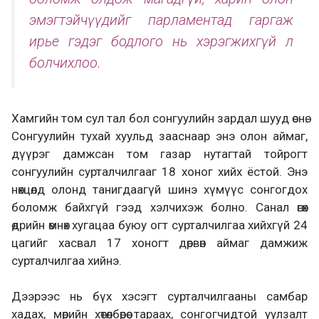
эмэгтэйчүүдийг парламентад гаргаж
ирье гэдэг бодлого нь хэрэгжихгүй л
болчихлоо.
Хамгийн том сул тал бол сонгуулийн зардал шууд өснө.
Сонгуулийн тухай хуульд зааснаар энэ олон аймаг,
дүүрэг дамжсан том газар нутагтай тойрогт
сонгуулийн сурталчилгааг 18 хоног хийх ёстой. Энэ
нөхцөлд олонд танигдаагүй шинэ хүмүүс сонгогдох
боломж байхгүй гээд хэлчихэж болно. Санал өгөх
өдрийн өмнөх хугацаа буюу огт сурталчилгаа хийхгүй 24
цагийг хасвал 17 хоногт дөрвөн аймаг дамжиж
сурталчилгаа хийнэ.
Дээрээс нь бүх хэсэгт сурталчилгааны самбар
хадах, мөрийн хөтөлбөрөө тараах, сонгогчидтой уулзалт