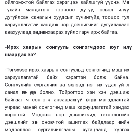
ойлгомжтой байлгах хэрэгцээ зайлшгүй үүснэ. Мөн
тухайн мандатын тооноос дутуу, эсвэл илүү
дугуйлсан саналын хуудсыг хүчингүйд тооцох тул
хариуцлагатай хандаж нэр дэвшигчийг дугуйлахаас
авахуулаад зөндөө анхаарах зүйлс гарч ирж байгаа.
-Ирэх хаврын сонгууль сонгогчдоос юуг илүү
шаардах вэ?
-Тэгэхээр ирэх хаврын сонгуульд сонгогчид маш их
хариуцлагатай байх хэрэгтэй болж байна.
Сонгуулийн сурталчилгаа эхлээд нэг их удалгүй л
санал өгөх өдөр болно. Тойрогтоо хэн хэн дэвшиж
байгааг ч сонгогч анзаарахгүй өнгөрөх магадлалтай
учраас манай сонгогчид маш хариуцлагатай хандах
хэрэгтэй. Мэдээж нэр дэвшигчид технологийн
дэвшлийг зөв оновчтой ашиглах байдлаар өөрийн
мэдээллээ сурталчилгааны хугацаанд хүргэх