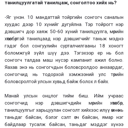
танилцуулгатай танилцаж, сонголтоо хийх нь?
-Яг үнэн. 10 мандаттай тойргийн сонгогч саналын
хуудас дээр 10 хүнийг дугуйлна. Тэр тойрогт нэр
дэвшигч дор хаяж 50-60 хүний танилцуулга, мөрийн
хөтөлбөртэй танилцаад нэр дэвшигчийг таньж мэднэ
гэдэг бол сонгуулийн сурталчилгааны 18 хоногт
боломжгүй зүйл шүү дээ. Тэгэхээр ер нь бол
сонгогч талдаа маш нүсэр кампанит ажил болно.
Яахав энэ нь сонгогчдын боловсролдоо анхаардаг,
сонгогчид нь тодорхой хэмжээний улс төрийн
боловсролтой улсын хувьд байж болох л байх.
Манай улсын онцлог тийм биш. Ийм учраас
сонгогчид нэр дэвшигчдийн мөрийн хөтөлбөр,
танилцуулгыг харьцуулан сонголт хийхээс илүү өмнө нь
таньдаг байсан, бэлэг сэлт өгч байсан, ямар нэг
байдлаар тусалж байсан, таньдаг мэддэг хүнээ