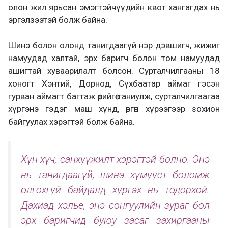
олон жил ярьсан эмэгтэйчүүдийн квот хангагдах нь
эргэлзээтэй болж байна.
Шинэ болон олонд танигдаагүй нэр дэвшигч, жижиг
намуудад халтай, эрх баригч болон том намуудад
ашигтай хуваарилалт болсон. Сурталчилгааны 18
хоногт Хэнтий, Дорнод, Сүхбаатар аймаг гэсэн
гурван аймагт багтаж өөрийгөө таниулж, сурталчилгаагаа
хүргэнэ гэдэг маш хүнд, өргөн хүрээгээр зохион
байгуулах хэрэгтэй болж байна.
Хүн хүч, санхүүжилт хэрэгтэй болно. Энэ
нь танигдаагүй, шинэ хүмүүст боломж
олгохгүй байдалд хүргэх нь тодорхой.
Дахиад хэлье, энэ сонгуулийн зураг бол
эрх баригчид буюу засаг захиргааны