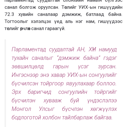
парламентад суудалтай олонхийн намын бүлгээс
санал болгож оруулсан. Төслийг УИХ-ын гишүүдийн
72.3 хувийн саналаар дэмжиж, батлаад байна.
Тогтоолыг хэлэлцэх үед аль нэг нам, гишүүдээс
төслийг өөрчлөх санал гараагүй.
Парламентад суудалтай АН, ХҮН намууд
тухайн саналыг “дэмжиж байна” гэдэг
зөвшилцөлд гарын үсэг зурсан.
Ингэснээр энэ хавар УИХ-ын сонгуулийг
бүсчилсэн тойргоор явуулахаар боллоо.
Эрх баригчид сонгуулийн тойргийг
бүсчилэн хувааж буй үндэслэлээ
Монгол Улсыг бүсчлэн хөгжүүлэх
бодлоготой холбон тайлбарлаж байгаа.