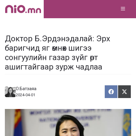
Skip
MEN
to
content
Доктор Б.Эрдэнэдалай: Эрх
баригчид яг өмнөх шигээ
сонгуулийн газар зүйг өөрт
ашигтайгаар зурж чадлаа
О.Батзаяа
Хуваалца
Түг
Х
Т
2024-04-01
у
ү
в
г
а
э
а
э
л
х
ц
а
х