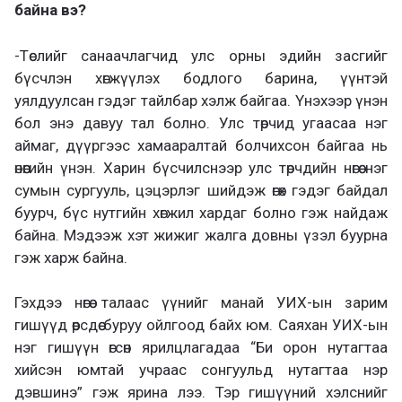
байна вэ?
-Төслийг санаачлагчид улс орны эдийн засгийг
бүсчлэн хөгжүүлэх бодлого барина, үүнтэй
уялдуулсан гэдэг тайлбар хэлж байгаа. Үнэхээр үнэн
бол энэ давуу тал болно. Улс төрчид угаасаа нэг
аймаг, дүүргээс хамааралтай болчихсон байгаа нь
өнөөгийн үнэн. Харин бүсчилснээр улс төрчдийн нөгөө нэг
сумын сургууль, цэцэрлэг шийдэж өгөх гэдэг байдал
буурч, бүс нутгийн хөгжил хардаг болно гэж найдаж
байна. Мэдээж хэт жижиг жалга довны үзэл буурна
гэж харж байна.
Гэхдээ нөгөө талаас үүнийг манай УИХ-ын зарим
гишүүд өөрсдөө буруу ойлгоод байх юм. Саяхан УИХ-ын
нэг гишүүн өгсөн ярилцлагадаа “Би орон нутагтаа
хийсэн юмтай учраас сонгуульд нутагтаа нэр
дэвшинэ” гэж ярина лээ. Тэр гишүүний хэлснийг