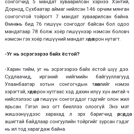
сонгогчид 5 мандат хуваарилсан хэрнээ Хэнтий,
Дорнод, Сүхбаатар аймаг нийлсэн 146 орчим мянган
сонгогчтой тойрогт 7 мандат хуваарилсан байна.
Өмнө нь бид 76 гишүүн сонгодог байсан бол одоо
мандатаар 78 болж хоёр гишүүнээр нэмсэн боловч
нэмсэн гэх хоёр гишүүний мандат хөдөө орон нутагт.
-Уг нь эсрэгээрээ байх ёстой?
-Харин тийм, уг нь эсрэгээрээ байх ёстой шүү дээ.
Судлаачид, иргэний нийгмийн байгууллагууд
Улаанбаатар хотын сонгогчдын төлөөллийг нэмэх
хэрэгтэй, хөдөө орон нутгаас хэд дахин илүү хүн амтай ч
нийслэлээс цөөн гишүүн сонгогддог гэдгийг олон жил
ярьсан. Гэтэл энэ огт биеллээ олоогүй. Энэ мэт
жишээнүүдээс харахад л эрх баригчид өөрсөддөө
ашигтай байдлаар сонгуулийн тойргийг зурсан гэдэг
нь ил тод харагдаж байна.