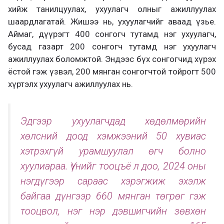
хийж танилцуулах, ухуулагч олныг ажиллуулах
шаардлагатай. Жишээ нь, ухуулагчийг аваад үзье.
Аймаг, дүүрэгт 400 сонгогч тутамд нэг ухуулагч,
бусад газарт 200 сонгогч тутамд нэг ухуулагч
ажиллуулах боломжтой. Эндээс бүх сонгогчид хүрэх
ёстой гэж үзвэл, 200 мянган сонгогчтой тойрогт 500
хүртэлх ухуулагч ажиллуулах нь.
Эдгээр ухуулагчдад хөдөлмөрийн
хөлсний доод хэмжээний 50 хувиас
хэтрэхгүй урамшуулал өгч болно
хуулиараа. Үүнийг тооцъё л доо, 2024 оны
нэгдүгээр сараас хэрэгжиж эхэлж
байгаа дүнгээр 660 мянган төгрөг гэж
тооцвол, нэг нэр дэвшигчийн зөвхөн