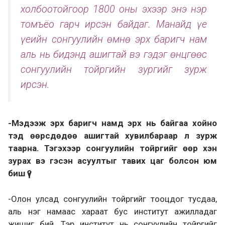
холбоотойгоор 1800 оны эхээр энэ нэр
томъёо гарч ирсэн байдаг. Манайд үе
үеийн сонгуулийн өмнө эрх баригч нам
аль нь бидэнд ашигтай вэ гэдэг өнцгөөс
сонгуулийн тойргийн зургийг зурж
ирсэн.
-Мэдээж эрх баригч намд эрх нь байгаа хойно
тэд өөрсдөдөө ашигтай хувилбараар л зурж
таарна. Тэгэхээр сонгуулийн тойргийг өөр хэн
зурах вэ гэсэн асуултыг тавих цаг болсон юм
биш үү?
-Олон улсад сонгуулийн тойргийг тооцдог тусдаа,
аль нэг намаас хараат бус институт ажилладаг
жишиг бий. Тэр институт нь сонгуулийн тойргийг