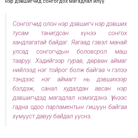
нэр дэвшигчид сонгогдох магадлал илүү.
Сонгогчид олон нэр дэвшигч нэр дэвших
тусам танигдсан хүнээ сонгох
хандлагатай байдаг. Яагаад гэвэл манай
улсад сонгогчдын боловсрол маш
тааруу. Хэдийгээр гурав, дөрвөн аймаг
нийлээд нэг тойрог болж байгаа ч гэлээ
тэндээс нэг аймагт нь дэвшихээр
бэлдэж, санал худалдан авсан нэр
дэвшигчдэд магадлал нэмэгдэнэ. Үүнээс
гадна одоо парламентын гишүүн байгаа
хүмүүст давуу байдал үүснэ.