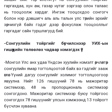
гаргахдаа, хүн ам, газар нутаг зэргээр олон талаас
нь тооцоолж хардаг. Ингэж тооцохдоо сонгогч
болон нэр дэвшигч аль аль талын улс төрийн эрхийг
зөрчихгүй байх гэдэг дээр фокуслаж тооцооллыг
гаргадаг сайн туршлагууд бий.
-Сонгуулийн тойргийг бүсчилснээр УИХ-ын
гишүүдийн төлөөлөх чадвар нэмэгдэх үү?
-Монгол Улс анх удаа Үндсэн хуулийн нэмэлт өөрчлөлтөөр
сонгуулийн ямар тогтолцоотой байх вэ гэдгийг зааж
өглөө. Үүний дагуу сонгуулийг холимог тогтолцоогоор
явуулна. Нийт 126 гишүүний 78 нь мажоритар
системээр, 48 нь пропорциональ системээр
сонгогдоно. Мажоритар системээр буюу тойргоос
сонгогдох 78 гишүүнийг улсын хэмжээнд 13 тойрогт
бүсчлэн хуваана.