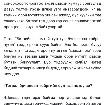
сонсохоор тойрогтоо ажил хийсэн хүмүүс сонгуульд
давуу талтай гэсэн өнгөтэй утга анзаарагдсан. Уг нь
тэдний орон нутагтаа хийсэн ажилд бус хуулийн төсөл
санаачилж, батлах тал дээр хэр санал санаачилгатай
оролцсон нь чухал байх учиртай.
Гэтэл “Би хийсэн юмтай хүн тул бүсчилсэн тойрог
чухал” гээд яриад сууж байна. Энэ бол маш буруу
хандлага. Тэгээд ч орон нутагтаа “хийсэн юм” гээд
байгаа нь төсвийн мөнгөөр тухайн орон нутагт хийсэн
бүтээн байгуулалт. Бүр тодруулж хэлбэл иргэд
бидний татварын мөнгөөр бидэнд зориулж хийсэн зүйлс
шүү дээ.
-Тэгвэл бүсчилсэн тойргийн сул тал нь юу вэ?
-Шинээр гарч ирж байгаа нэр дэвшигчид болон
залуучууд, эмэгтэйчүүд, хөгжлийн бэрхшээлтэй иргэд