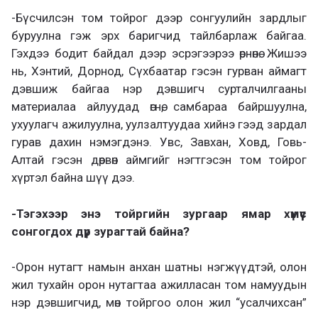
-Бүсчилсэн том тойрог дээр сонгуулийн зардлыг
буруулна гэж эрх баригчид тайлбарлаж байгаа.
Гэхдээ бодит байдал дээр эсрэгээрээ өрнөнө. Жишээ
нь, Хэнтий, Дорнод, Сүхбаатар гэсэн гурван аймагт
дэвшиж байгаа нэр дэвшигч сурталчилгааны
материалаа айлуудад өгнө, самбараа байршуулна,
ухуулагч ажилуулна, уулзалтуудаа хийнэ гээд зардал
гурав дахин нэмэгдэнэ. Увс, Завхан, Ховд, Говь-
Алтай гэсэн дөрвөн аймгийг нэгтгэсэн том тойрог
хүртэл байна шүү дээ.
-Тэгэхээр энэ тойргийн зургаар ямар хүмүүс
сонгогдох дүр зурагтай байна?
-Орон нутагт намын анхан шатны нэгжүүдтэй, олон
жил тухайн орон нутагтаа ажилласан том намуудын
нэр дэвшигчид, мөн тойргоо олон жил “усалчихсан”