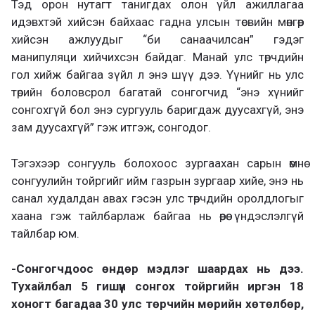
Тэд орон нутагт танигдах олон үйл ажиллагаа
идэвхтэй хийсэн байхаас гадна улсын төсвийн мөнгөөр
хийсэн ажлуудыг “би санаачилсан” гэдэг
манипуляци хийчихсэн байдаг. Манай улс төрчдийн
гол хийж байгаа зүйл л энэ шүү дээ. Үүнийг нь улс
төрийн боловсрол багатай сонгогчид “энэ хүнийг
сонгохгүй бол энэ сургууль баригдаж дуусахгүй, энэ
зам дуусахгүй” гэж итгэж, сонгодог.
Тэгэхээр сонгууль болохоос зургаахан сарын өмнө
сонгуулийн тойргийг ийм газрын зургаар хийе, энэ нь
санал худалдан авах гэсэн улс төрчдийн оролдлогыг
хаана гэж тайлбарлаж байгаа нь өөрөө үндэслэлгүй
тайлбар юм.
-Сонгогчдоос өндөр мэдлэг шаардах нь дээ.
Тухайлбал 5 гишүүн сонгох тойргийн иргэн 18
хоногт багадаа 30 улс төрчийн мөрийн хөтөлбөр,