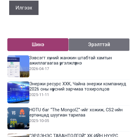
Шинэ
Эрэлттэй
Зэвсэгт хүчний жанжин штабтай хамтын
ажиллагаагаа үргэлжлүүлнэ
2026-04-17
Энержи ресурс ХХК, Чайна энержи компаниуд
2026 оны нүүрсний зарчмаа тохиролцов
2025-11-11
HOTU баг “The MongolZ”-ийг хожиж, CS2-ийн
ертөнцөд шуугиан тарилаа
2025-10-05
“ЭРДЭНЭС ТАВАНТОЛГОЙ” ХК-ИЙН НҮҮРС