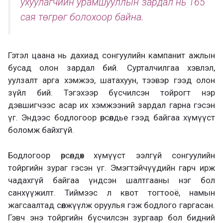
ухуулагчийн урамшууллын зардал нь 165
сая төгрөг болохоор байна.
Гэтэл цаана нь дахиад сонгуулийн кампанит ажлын
бусад олон зардал бий. Сурталчилгаа хэвлэл,
уулзалт арга хэмжээ, шатахуун, тээвэр гээд олон
зүйл бий. Тэгэхээр бүсчилсэн тойрогт нэр
дэвшигчээс асар их хэмжээний зардал гарна гэсэн
үг. Эндээс бодлогоор өрсөлдье гээд байгаа хүмүүст
боломж байхгүй.
Бодлогоор өрсөлдөх хүмүүст ээлгүй сонгуулийн
тойргийн зураг гэсэн үг. Эмэгтэйчүүдийн гарч ирж
чадахгүй байгаа үндсэн шалтгааны нэг бол
санхүүжилт. Тиймээс л квот тогтооё, намын
жагсаалтад сөөлжүүлж оруулья гэж бодлого гаргасан.
Гэвч энэ тойргийн бүсчилсэн зургаар бол бидний