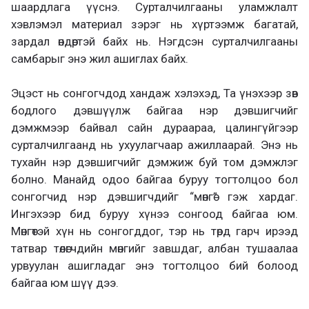
шаардлага үүснэ. Сурталчилгааны уламжлалт
хэвлэмэл материал зэрэг нь хүртээмж багатай,
зардал өндөртэй байх нь. Нэгдсэн сурталчилгааны
самбарыг энэ жил ашиглах байх.
Эцэст нь сонгогчдод хандаж хэлэхэд, Та үнэхээр зөв
бодлого дэвшүүлж байгаа нэр дэвшигчийг
дэмжмээр байвал сайн дураараа, цалингүйгээр
сурталчилгаанд нь ухуулагчаар ажиллаарай. Энэ нь
тухайн нэр дэвшигчийг дэмжиж буй том дэмжлэг
болно. Манайд одоо байгаа буруу тогтолцоо бол
сонгогчид нэр дэвшигчдийг “мөнгө” гэж хардаг.
Ингэхээр бид буруу хүнээ сонгоод байгаа юм.
Мөнгөтэй хүн нь сонгогддог, тэр нь төрд гарч ирээд
татвар төлөгчдийн мөнгийг завшдаг, албан тушаалаа
урвуулан ашигладаг энэ тогтолцоо бий болоод
байгаа юм шүү дээ.