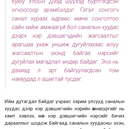
буюу Улсын Дээд шүүхэд бүртгэгдсэн
огноогоор эрэмбэлдэг. Гэтэл сонгогч
санал хураах өдрөөс өмнө сонголтоо
сайн хийж амжаагүй бол саналын хуудас
дээрх нэр дэвшигчдийн жагсаалтыг
арагшаа ухаж уншиж дугуйлахаас илүү
жагсаалтын эхэнд байгаа нэрсийг
дугуйлах магадлал өндөр байдаг. Энэ нь
дахиад л эрт байгуулагдсан том
намуудад л ашигтай тусдаг.
Ийм дутагдал байдаг учраас зарим улсууд саналын
хуудас дээр нэр дэвшигчийн нэрийн өмнө зургийг нь
хамт хэвлэх, мөн нэр дэвшигчийн нэрсийг бичих
дарааллыг шодож байгаад саналын хуудасны эхэн,