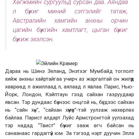
Хөгжмийн сургуульд сурсан даа. Аяндаа
л бүжиг миний сэтгэлийг татаж,
Австралийн хамгийн анхны орчин
цагийн бүжгийн хамтлагт, цыган бүжиг
бүжиж эхэлсэн.
Дараа нь Шинэ Зеланд, Энэтхэг Мумбайд тоглолт
хийж анхны хайртайгаа учирч аз жаргалтай он жилүүд
хөврөөд л ажиллаад л, аялаад л явлаа. Парис, Нью-
Йорк, Лондон, Кэйптаун гээд сайхан газруудаар
явсан. Тэр дундаас бүхнээс онцгой нь, бүгдээс сайхан
нь “сайн хүн”, “сайхан хүмүүс”-тэй уулзаж нөхөрлөх
байлаа. Парист алдарт Луйс Армстронгтой уулзахад
тэр надад “Твист” бүжиг зааж өгч байсан нь
санаанаас гардаггүй юм. За тэгээд нэрт дуучин Элла