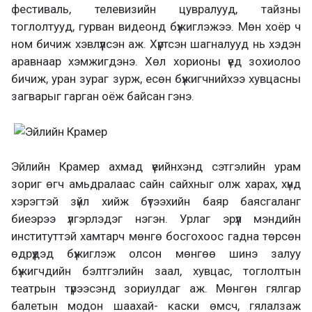
фестиваль, телевизийн цувралууд, тайзны
тоглолтууд, гурван видеонд бүжиглэжээ. Мөн хоёр ч
ном бичиж хэвлүүлсэн аж. Хүртсэн шагналууд нь хэдэн
аравнаар хэмжигдэнэ. Хөл хорионы үед зохиолоо
бичиж, уран зураг зурж, есөн бүжигчнийхээ хувцасны
загварыг гарган оёж байсан гэнэ.
Эйлийн Крамер ахмад үеийнхэнд сэтгэлийн урам
зориг өгч амьдралаас сайн сайхныг олж харах, хүнд
хэрэгтэй зүйл хийж бүтээхийн баяр баясгаланг
биеэрээ үлгэрлэдэг нэгэн. Урлаг эрүүл мэндийн
институттэй хамтарч мөнгө босгохоос гадна төрсөн
өдрүүдэд бүжиглэж олсон мөнгөө шинэ залуу
бүжигчдийн бэлтгэлийн заал, хувцас, тоглолтын
театрын түрээсэнд зориулдаг аж. Мөнгөн гялгар
балетын модон шаахай- каски өмсч, гялалзаж