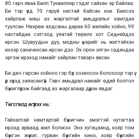
80 гарч яваа Билл Туквиллер гэдэг сайхан эр байлаа.
Би тэр үед 70 гаруй настай байсан юм. Биесээ
хайрлаж маш аз жаргалтай амьдралыг хамтдаа
туулсан. Нөхрөө алдсаны дараа 60 жилийн хойно, 99
настайдаа сэтгэлд уяатай төрөлх хот Сиднейдээ
ирсэн. Шувуудын дуу, модны үнэрийг нь жигтэйхэн
ихээр саначихсан ирсэн дээ. Эх орон элгэн садандаа
эргэж ирэхэд намайг хайрлан тэвэрч авсан.
Би дөч гарсан хойноо гэр бүл зохиосон болохоор тэр үү
үр хүүхэд заяасангүй. Гэвч амьдрал намайг өдий болтол
бүжиглүүлэж байгаад аз жаргалаар дүүрэн явдаг.
Төгсгөлд өгүүлэх нь:
Гайхалтай намтартай бүжигчин эмэгтэй нутагтаа
ирээд арваад жил болжээ. Энэ хугацаанд, хоёр том
бүжгэн жүжиг, гурван бүжгийн кино, хоёр бүжгийн