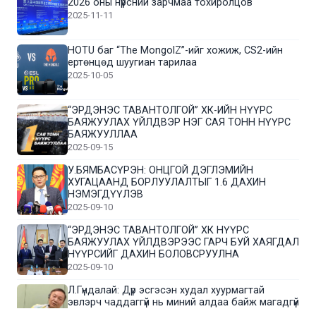
2026 оны нүүрсний зарчмаа тохиролцов
2025-11-11
HOTU баг “The MongolZ”-ийг хожиж, CS2-ийн
ертөнцөд шуугиан тарилаа
2025-10-05
“ЭРДЭНЭС ТАВАНТОЛГОЙ” ХК-ИЙН НҮҮРС
БАЯЖУУЛАХ ҮЙЛДВЭР НЭГ САЯ ТОНН НҮҮРС
БАЯЖУУЛЛАА
2025-09-15
У.БЯМБАСҮРЭН: ОНЦГОЙ ДЭГЛЭМИЙН
ХУГАЦААНД БОРЛУУЛАЛТЫГ 1.6 ДАХИН
НЭМЭГДҮҮЛЭВ
2025-09-10
“ЭРДЭНЭС ТАВАНТОЛГОЙ” ХК НҮҮРС
БАЯЖУУЛАХ ҮЙЛДВЭРЭЭС ГАРЧ БУЙ ХАЯГДАЛ
НҮҮРСИЙГ ДАХИН БОЛОВСРУУЛНА
2025-09-10
Л.Гүндалай: Дүр эсгэсэн худал хуурмагтай
эвлэрч чаддаггүй нь миний алдаа байж магадгүй
2025-09-05