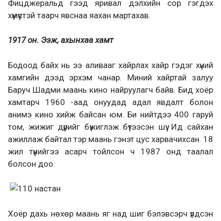
Фицджеральд гээд яривал дэлхийн сор гэгдэх
хүмүүстэй таарч явснаа яахан мартахав.
1917 он. Ээж, ахынхаа хамт
Бодоод байх нь ээ аливааг хайрлах хайр гэдэг хүний
хамгийн дээд эрхэм чанар. Миний хайртай залуу
Баруч Шадми маань кино найруулагч байв. Бид хоёр
хамтарч 1960 -аад онуудад адал явдалт болон
анимэ кино хийж байсан юм. Би нийтдээ 400 гаруй
том, жижиг дүрийг бүжиглэж бүтээсэн шүү. Ид сайхан
ажиллаж байтал тэр маань гэнэт цус харвачихсан. 18
жил түүнийгээ асарч тойлсон ч 1987 онд таалал
болсон доо.
Хоёр дахь нөхөр маань яг над шиг бэлэвсэрч үлдсэн