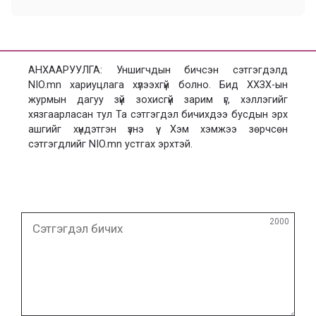
АНХААРУУЛГА: Уншигчдын бичсэн сэтгэгдэлд
NIO.mn хариуцлага хүлээхгүй болно. Бид ХХЗХ-ын
журмын дагуу зүй зохисгүй зарим үг, хэллэгийг
хязгаарласан тул Та сэтгэгдэл бичихдээ бусдын эрх
ашгийг хүндэтгэн үзнэ үү. Хэм хэмжээ зөрчсөн
сэтгэгдлийг NIO.mn устгах эрхтэй.
Сэтгэгдэл
2000
бичих