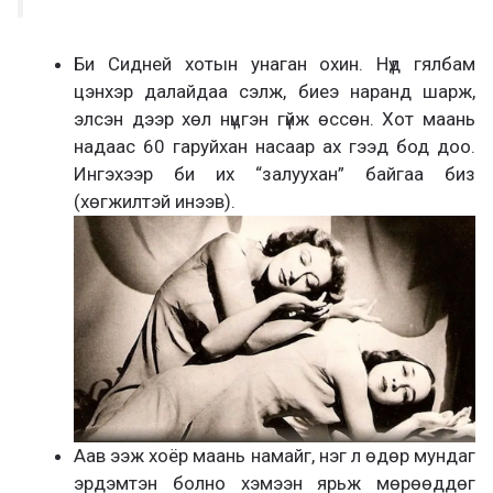
Би Сидней хотын унаган охин. Нүд гялбам
цэнхэр далайдаа сэлж, биеэ наранд шарж,
элсэн дээр хөл нүцгэн гүйж өссөн. Хот маань
надаас 60 гаруйхан насаар ах гээд бод доо.
Ингэхээр би их “залуухан” байгаа биз
(хөгжилтэй инээв).
Аав ээж хоёр маань намайг, нэг л өдөр мундаг
эрдэмтэн болно хэмээн ярьж мөрөөддөг