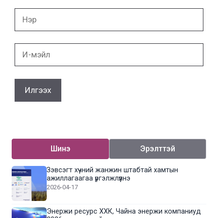
Нэр
И-
мэйл
Шинэ
Эрэлттэй
Зэвсэгт хүчний жанжин штабтай хамтын
ажиллагаагаа үргэлжлүүлнэ
2026-04-17
Энержи ресурс ХХК, Чайна энержи компаниуд