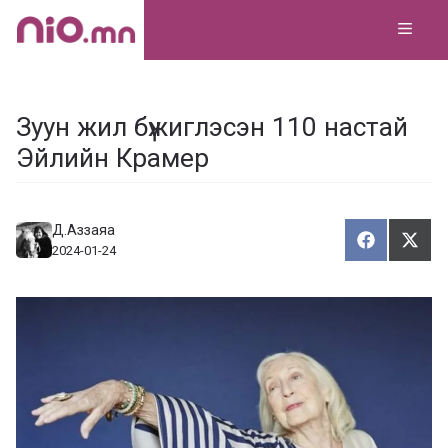
Skip
MEN
to
content
Зуун жил бүжиглэсэн 110 настай
Эйлийн Крамер
Д.Аззаяа
Хуваалца
Түгэ
Х
Т
2024-01-24
у
в
г
а
э
а
э
л
х
ц
а
х