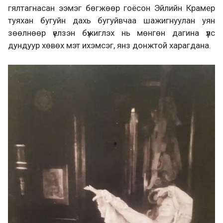
гялтагнасан ээмэг бөгжөөр гоёсон Эйлийн Крамер
туяхан бугуйн дахь бугуйвчаа шажигнуулан уян
зөөлнөөр үелзэн бүжиглэх нь мөнгөн дагина үүлс
дундуур хөвөх мэт ихэмсэг, янз донжтой харагдана.