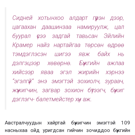
Сидней хотынхоо алдарт гүүрэн дээр,
цагаахан даашинзаа намируулж, цал
буурал үсээ задгай тавьсан Эйлийн
Крамер найз нартайгаа төрсөн өдрөө
тэмдэглэсэн шигээ явж байх нь
дэлгэцээр хөвөрнө. Бүжгийн ажлаа
хийсээр яваа эгэл жирийн хэрнээ
“эгэлгүй” энэ эмэгтэй зохиолч, зураач,
жүжигчин, загвар зохион бүтээгч, бүжиг
дэглэгч- балетмейстер хүн аж.
Австралчуудын хайртай бүжигчин эмэгтэй 109
насныхаа ойд уригдсан гийчин зочиддоо бүжгийн