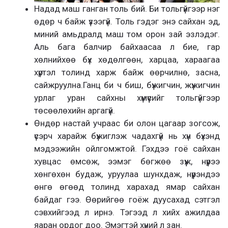
Надад маш ганган толь бий. Би тольгүйгээр нэг
өдөр ч байж үзээгүй. Толь гэдэг энэ сайхан эд,
миний амьдралд маш том орон зай эзлэдэг.
Аль бага балчир байхаасаа л бие, гар
хөлнийхөө бүх хөдөлгөөн, харцаа, хараагаа
хүртэл толинд харж байж өөрчилнө, засна,
сайжруулна.Ганц би ч биш, бүжигчин, жүжигчин
урлаг уран сайхны хүмүүсийг тольгүйгээр
төсөөлөхийн аргагүй.
Өндөр настай учраас би олон цагаар зогсож,
үсэрч харайж бүжиглэж чадахгүй нь хүн бүхэнд
мэдээжийн ойлгомжтой. Гэхдээ гоё сайхан
хувцас өмсөж, ээмэг бөгжөө зүүж, нүүрээ
хөнгөхөн будаж, уруулаа шунхдаж, нүүрэндээ
өнгө өгөөд толинд харахад ямар сайхан
байдаг гээ. Өөрийгөө гоёж дуусахад сэтгэл
сэвхийгээд л ирнэ. Тэгээд л хийх ажилдаа
яаран ордог доо. Эмэгтэй хүний л зан.