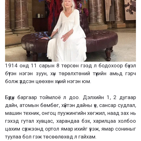
1914 онд 11 сарын 8 төрсөн гээд л бодохоор бүхэл
бүтэн нэгэн зуун, хүн төрөлхтөний түүхийн амьд гэрч
болж үлдсэн цөөхөн хүний нэгэн юм.
Бүдүүн баргаар тоймлоё л доо. Дэлхийн 1, 2 дугаар
дайн, атомын бөмбөг, хүйтэн дайны үе, сансар судлал,
машин техник, онгоц пуужингийн хөгжил, наад зах нь
гэхэд гутал хувцас, харандаа бэх, харилцаа холбоо
цахим сүлжээнд ортол ямар ихийг үзэж, ямар сониныг
туулаа бол гэж төсөөлөхөд л гайхам.