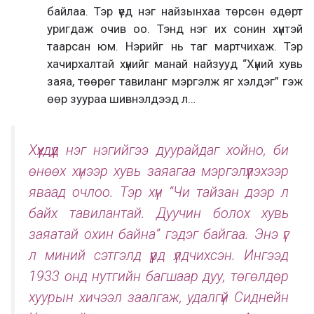
байлаа. Тэр үед нэг найзынхаа төрсөн өдөрт
уригдаж очив оо. Тэнд нэг их сонин хүнтэй
таарсан юм. Нэрийг нь таг мартчихаж. Тэр
хачирхалтай хүнийг манай найзууд “Хүний хувь
заяа, төөрөг тавиланг мэргэлж яг хэлдэг” гэж
өөр зуураа шивнэлдээд л…
Хүүхдүүд нэг нэгийгээ дуурайдаг хойно, би
өнөөх хүнээр хувь заяагаа мэргэлүүлэхээр
яваад очлоо. Тэр хүн “Чи тайзан дээр л
байх тавилантай. Дуучин болох хувь
заяатай охин байна” гэдэг байгаа. Энэ үг
л миний сэтгэлд үүрд үлдчихсэн. Ингээд
1933 онд нутгийн багшаар дуу, төгөлдөр
хуурын хичээл заалгаж, удалгүй Сиднейн