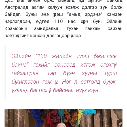
Австралид аагим халуун эхэлж дэлгэр зун болж
байдаг. Зуны энэ үдэш ”амьд эрдэнэ” хэмээн
нэрлэгдсэн, өдгөө 110 нас хүрч буй, Эйлийн
Крамерын амьдралын тухай гайхам сайхан
нэвтрүүлгийг цэнхэр дэлгэцээр үзлээ.
Эйлийн “100 жилийн турш бүжиглэж
байна” гэхийг сонсоод итгэж өгөхгүй
гайхашрав. Тэр бүтэн зууны турш
бүжиглэсэн гэж үү… Нэг л сэтгэлд бууж,
ухаанд багтахгүй байсныг нуух юун.