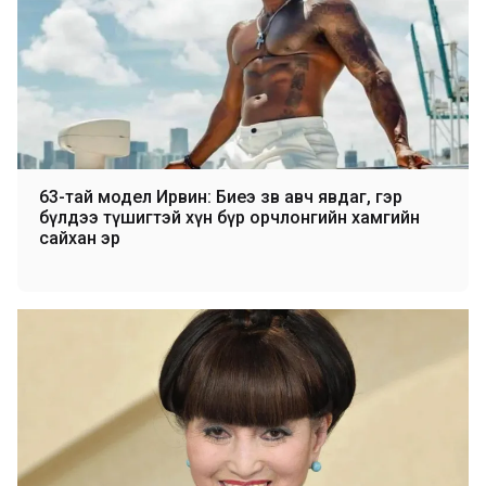
63-тай модел Ирвин: Биеэ зөв авч явдаг, гэр
бүлдээ түшигтэй хүн бүр орчлонгийн хамгийн
сайхан эр