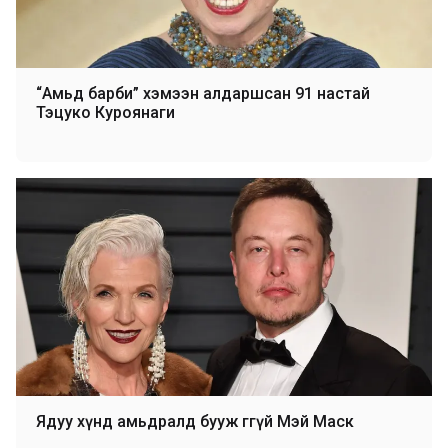
“Амьд барби” хэмээн алдаршсан 91 настай
Тэцуко Куроянаги
Ядуу хүнд амьдралд бууж өгөөгүй Мэй Маск