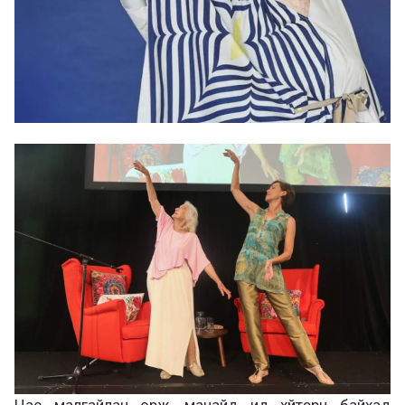
Цас малгайлан орж, манайд ид хүйтэрч байхад