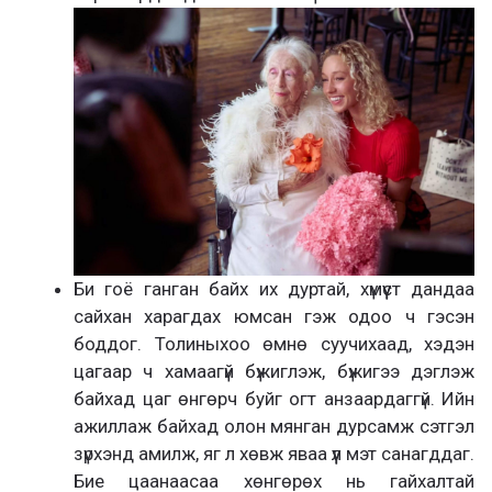
Би гоё ганган байх их дуртай, хүмүүст дандаа
сайхан харагдах юмсан гэж одоо ч гэсэн
боддог. Толиныхоо өмнө суучихаад, хэдэн
цагаар ч хамаагүй бүжиглэж, бүжигээ дэглэж
байхад цаг өнгөрч буйг огт анзаардаггүй. Ийн
ажиллаж байхад олон мянган дурсамж сэтгэл
зүрхэнд амилж, яг л хөвж яваа үүл мэт санагддаг.
Бие цаанаасаа хөнгөрөх нь гайхалтай