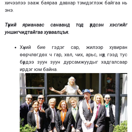
хичээлээ зааж баяраа давхар тэмдэглэж байгаа нь
энэ.
Түүний ярианаас санаанд тод үлдсэн хэсгийг
уншигчидтайгаа хуваалцъя.
Хүний бие гэдэг сар, жилээр хувиран
өөрчлөгдөх ч гар, хөл, чих, арьс, нүд гээд тус
бүрдээ зуун зуун дурсамжуудыг хадгалсаар
ирдэг юм байна.