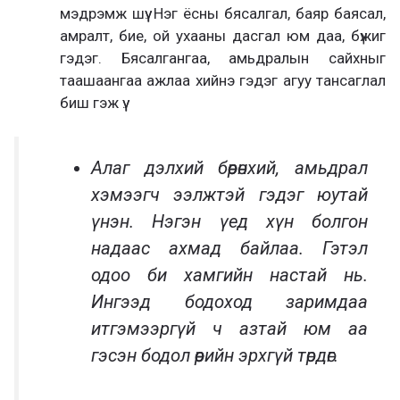
мэдрэмж шүү. Нэг ёсны бясалгал, баяр баясал,
амралт, бие, ой ухааны дасгал юм даа, бүжиг
гэдэг. Бясалгангаа, амьдралын сайхныг
таашаангаа ажлаа хийнэ гэдэг агуу тансаглал
биш гэж үү.
Алаг дэлхий бөөрөнхий, амьдрал
хэмээгч ээлжтэй гэдэг юутай
үнэн. Нэгэн үед хүн болгон
надаас ахмад байлаа. Гэтэл
одоо би хамгийн настай нь.
Ингээд бодоход заримдаа
итгэмээргүй ч азтай юм аа
гэсэн бодол өөрийн эрхгүй төрдөг.