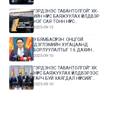
“ЭРДЭНЭС ТАВАНТОЛГОЙ” ХК-
ИЙН НҮҮРС БАЯЖУУЛАХ ҮЙЛДВЭР
НЭГ САЯ ТОНН НҮҮРС
БАЯЖУУЛЛАА
2025-09-15
У.БЯМБАСҮРЭН: ОНЦГОЙ
ДЭГЛЭМИЙН ХУГАЦААНД
БОРЛУУЛАЛТЫГ 1.6 ДАХИН
НЭМЭГДҮҮЛЭВ
2025-09-10
“ЭРДЭНЭС ТАВАНТОЛГОЙ” ХК
НҮҮРС БАЯЖУУЛАХ ҮЙЛДВЭРЭЭС
ГАРЧ БУЙ ХАЯГДАЛ НҮҮРСИЙГ
ДАХИН БОЛОВСРУУЛНА
2025-09-10
Л.Гүндалай: Дүр эсгэсэн худал
хуурмагтай эвлэрч чаддаггүй
нь миний алдаа байж магадгүй
2025-09-05
ЦОГТЦЭЦИЙ СУМЫН ЦАГААН-
ОВОО, СИЙРСТ БАГИЙН
ИРГЭДИЙН ТӨЛӨӨЛӨЛ НҮҮРС