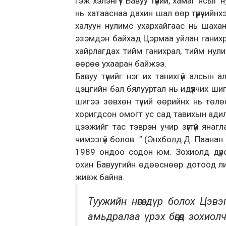
гэж хэлэнгүүт Бавуу түүний, хамаг ясы
нь хатааснаа дахин шал өөр түрүүчийнх
халуун нулимс ухархайгаас нь шахан
эзэмдэн байхад Цэрмаа уйлан ганихра
хайрлагдах тийм ганихрал, тийм нул
өөрөө ухааран байжээ.
Бавуу түүнийг нэг их танихгүй алсын
цэцгийн бал бялууртал нь идүүлчих ши
шигээ зөвхөн түүний өөрийнх нь төл
хоригдсон омогт ус сад тавихын адил 
цээжийг тас тэврэн учир зүггүй яна
чимээгүй болов…” (Энхболд.Д. Паанан.
1989 ондоо содон юм. Зохиолд дүр
охин Бавуугийн өдөөснөөр дотоод л
живж байна.
Туужийн нөгөө дүр болох Цэ
амьдралаа үрэх бөгөөд зохио