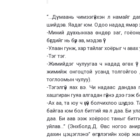
“…Дүү маань чимээгүйхэн л намайг да
шийдэв. Яадаг юм. Одоо надад ямар 
-Миний дүү ахынхаа өндөр заг, гоёон
бүгдийг нь бүр ав, мэдэв үү?
-Улаан гунж, хар тайлаг хоёрыг ч авах 
-Тэг тэг.
-Жимийдэг чулуугаа ч надад өгөх үү? 
жимийж онгоцтой усанд толгойгоо д
тоглоомын чулуу).
-Тэгэлгүй яах вэ. Чи надаас дандаа 
хашгиран гуяа алгадан гүйнэ дээ гэж б
-Ах аа, та юу ч үгүй болчихлоо шүү дээ
байгаа юм бол битгий яв л даа. Би ула
даа. Би аав ээж хоёроос таныг битги
уйлав…” (Энхболд.Д. Өвс ногоо анирг
дахин цэцэглэнэ” өгүүллэгийн хоёр жаа