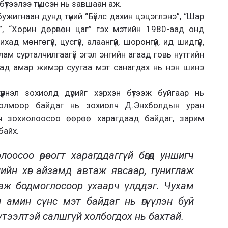
бүтээлээ түшсэн нь завшаан аж.
жигнаан дунд түүний “Бүйлс дахин цэцэглэнэ”, “Шар
г”, “Хорин дөрвөн цаг” гэх мэтийн 1980-аад онд
ихад мөнгөгүй, цусгүй, алаангүй, шоронгүй, ид шидгүй,
лам сурталчилгаагүй эгэл энгийн агаад говь нутгийн
аад амар жимэр суугаа мэт санагдах нь нэн шинэ
үрнэл зохиолд дүрийг хэрхэн бүтээж буйгаар нь
болмоор байдаг нь зохиолч Д.Энхболдын уран
лч зохиолоосоо өөрөө харагдаад байдаг, зарим
байх.
соо өөрөө огт харагддаггүй бөгөөд уншигч
ийн хөг айзамд автаж явсаар, гуниглаж
лгаж бодмоглосоор ухаарч үлддэг. Чухам
 амин сүнс мэт байдаг нь өгүүлэн буй
тээлтэй салшгүй холбогдох нь бахтай.