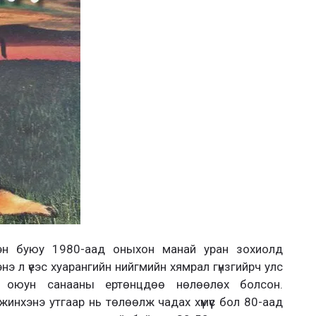
нхэн буюу 1980-аад оныхон манай уран зохиолд
нэ л үеэс хуарангийн нийгмийн хямрал гүнзгийрч улс
ь оюун санааны ертөнцдөө нөлөөлөх болсон.
инхэнэ утгаар нь төлөөлж чадах хүмүүс бол 80-аад