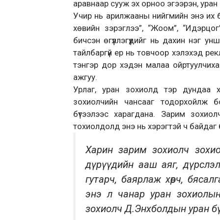
аравнаар сууж эх орноо эгээрэн, уран 
Учир нь арилжааны нийгмийн энэ их бу
хөвийн зэрэглээ”, “Жоом”, “Идэрцо
бичсэн өгүүллэгүүдийг нь дахин нэг унш
тайлбаргүй ер нь товчоор хэлэхэд рек
тэнгэр дор хэдэн малаа ойртуулчих
ажгуу.
Урлаг, уран зохиолд тэр дундаа хү
зохиолчийн чансааг тодорхойлж 
бүтээлээс харагдана. Зарим зохио
тохиолдолд энэ нь хэрэгтэй ч байдаг 
Харин зарим зохиолч зохиолоо
дүрүүдийн ааш аяг, дүрслэл
гутарч, баярлаж хөөрч, бяса
энэ л чанар уран зохиолын
зохиолч Д.Энхболдын уран бү