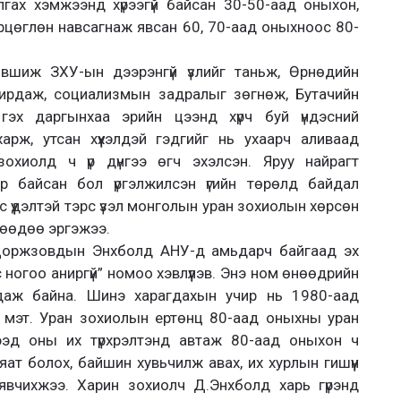
гах хэмжээнд хүрээгүй байсан 30-50-аад оныхон,
рцөглөн навсагнаж явсан 60, 70-аад оныхноос 80-
лөвшиж ЗХУ-ын дээрэнгүй үзлийг таньж, Өрнөдийн
нирдаж, социализмын задралыг зөгнөж, Бутачийн
эх даргынхаа эрийн цээнд хүрч буй үндэсний
харж, утсан хүүхэлдэй гэдгийг нь ухаарч аливаад
охиолд ч үр дүнгээ өгч эхэлсэн. Яруу найрагт
 байсан бол үргэлжилсэн үгийн төрөлд байдал
үүдэлтэй тэрс үзэл монголын уран зохиолын хөрсөн
рөөдөө эргэжээ.
Доржзовдын Энхболд АНУ-д амьдарч байгаад эх
ногоо аниргүй” номоо хэвлүүлэв. Энэ ном өнөөдрийн
даж байна. Шинэ харагдахын учир нь 1980-аад
 мэт. Уран зохиолын ертөнц 80-аад оныхны уран
-ээд оны их түрхрэлтэнд автаж 80-аад оныхон ч
яат болох, байшин хувьчилж авах, их хурлын гишүүн
явчихжээ. Харин зохиолч Д.Энхболд харь гүрэнд