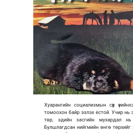
Хуарангийн социализмын сүүл үеий
томоохон байр эзлэх ёстой. Учир нь э
төр, эдийн засгийн мухардал н
Булшлагдсан нийгмийн өнгө төрхийг ж