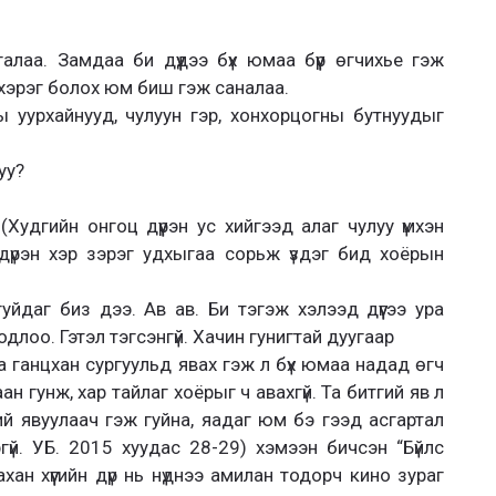
галаа. Замдаа би дүүдээ бүх юмаа бүүр өгчихье гэж
хэрэг болох юм биш гэж саналаа.
ы уурхайнууд, чулуун гэр, хонхорцогны бутнуудыг
уу?
(Худгийн онгоц дүүрэн ус хийгээд алаг чулуу үмхэн
үрэн хэр зэрэг удхыгаа сорьж үздэг бид хоёрын
гуйдаг биз дээ. Ав ав. Би тэгэж хэлээд дүүгээ ура
одлоо. Гэтэл тэгсэнгүй. Хачин гунигтай дуугаар
. Та ганцхан сургуульд явах гэж л бүх юмаа надад өгч
ан гунж, хар тайлаг хоёрыг ч авахгүй. Та битгий яв л
й явуулаач гэж гуйна, яадаг юм бэ гээд асгартал
үй. УБ. 2015 хуудас 28-29) хэмээн бичсэн “Бүйлс
хан хүүгийн дүр нь нүднээ амилан тодорч кино зураг