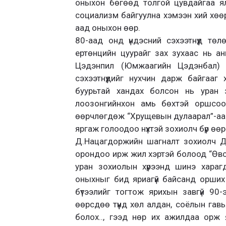
оныхон бөгөөд толгой цувдайгаа ял
социализм байгуулна хэмээн хий хөө
аад оныхон өөр.
80-аад онд үндэсний сэхээтнүүд тө
ертөнцийн цуурайг зах зухаас нь а
Цэдэнпил (Юмжаагийн Цэдэнбал) г
сэхээтнүүдийг нухчин дарж байгааг 
буурьтай хандах болсон нь уран з
лоозонгийнхон амь бөхтэй оршсоор
өөрчлөгдөж “Хрущевын дулаарал”-аас 
яргаж голоодоо нүхтэй зохиолч бүр өө
Д.Нацагдоржийн шагналт зохиолч 
орондоо ирж жил хэртэй болоод “Өвс 
уран зохиолын хүрээнд шинэ хараг
оныхныг бид яриагүй байсанд орших
бүтээлийг тогтож ярихын завгүй 90
өөрсдөө түүнд хөл алдан, соёлын гавь
болох.., гээд нөр их ажилдаа орж 