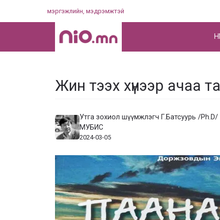
Skip
мэргэжлийн, мэдрэмжтэй
to
content
НҮ
Жин тээх хүнээр ачаа т
Утга зохиол шүүмжлэгч Г.Батсуурь /Ph.D/
МУБИС
2024-03-05