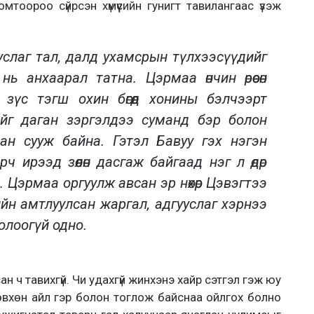
мтоороо сүйрсэн хүмүүсийн гунигт тавилангаас үзэж
услаг тал, далд ухамсрын түлхээсүүдийг
ь анхаарал татна. Цэрмаа өнчин өрөөсөн
 зүс тэгш охин бөгөөд хонины бэлчээрт
йг даган зэргэлдээ суманд бэр болон
н сууж байна. Гэтэл Бавуу гэх нэгэн
 ирээд зөөлөн дасгаж байгаад нэг л өдөр
. Цэрмаа оргуулж авсан эр нөхөр Цэвэгтээ
йн амтлуулсан жаргал, адгууслаг хэрнээ
олоогүй одно.
сан ч тавихгүй. Чи удахгүй жинхэнэ хайр сэтгэл гэж юу
зөвхөн айл гэр болон тоглож байснаа ойлгох болно