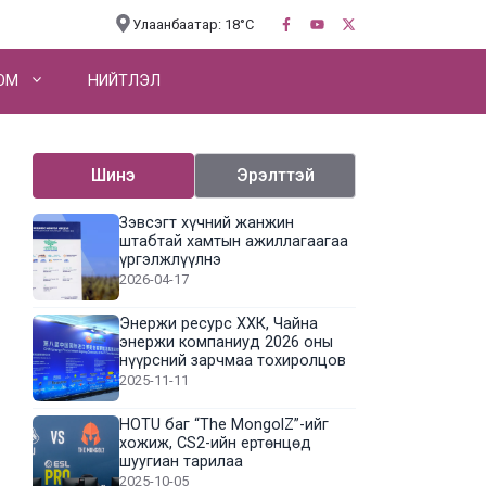
Улаанбаатар: 18°C
OM
НИЙТЛЭЛ
Шинэ
Эрэлттэй
Зэвсэгт хүчний жанжин
штабтай хамтын ажиллагаагаа
үргэлжлүүлнэ
2026-04-17
Энержи ресурс ХХК, Чайна
энержи компаниуд 2026 оны
нүүрсний зарчмаа тохиролцов
2025-11-11
HOTU баг “The MongolZ”-ийг
хожиж, CS2-ийн ертөнцөд
шуугиан тарилаа
2025-10-05