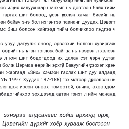
г нужигнатал тэвэрч гал халуунаар янаглан нулимсыг
ээс илүү их халуухнаар шанхыг нь дэвтээн байх тийм
 гаргах шиг болоод үнсэн үмхлэн хамаг биеийг нь
н байвч энэ бол нэгэнтээ паананг дуудах, Цэвэгт
имс биш болсон хийгээд тийм болчихлоо гэдгээ ч
 алс уруу дагуулж очоод эрвээхий болгон хувиргаж
г өөрийг нь үнгэн тоглож байгаа нь нээрэн л хэлсэн
өө л юм шиг бодогдоод их далан сэт үсэрч удтал
болж Цэрмаа өөрийн эрхгүй Бавуугийн үсэрхэг хүрэн
глан жаргаад «Эйх» хэмээн гаслах шиг дуу алдаад
 УБ. 1997. Хуудас 187-188) гэх мэтээр дүрсэлсэн нь
слэгдэж ирсэн өнөөх томоотой, өнчин, өхөөрдөм
ибидогийнхоо эрхшээлд автан гэнэт л ийм мананд
вэг эхнэрээ алдсанаас хойш архинд орж,
лч Цэвэгийн дүрийг хоёр хувааж босгосон