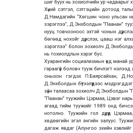
шиг буух нь зохиолчийн ур чадварыг х
Хүний сэтгэл, сэтгэцийн дотоод тал
Д.Намдагийн “Хөгшин чоно ульсан н
зэрэглээ”, Д.Энхболдын “Паанан” ту
нууц товчооноос эхтэй чонын дүрсл
бөгөөд нохойг дүрслэх, цааш нэг ал
зэрэглээ” болон зохиолч Д.Энхболды
нь тохиолдлын хэрэг бус.
Хуарангийн социализмын үед манай ур
гараагүй боловч тууж бичлэгт нэлээд 
оныхон гэгдэх П.Баярсайхан, Д.Но
Д.Энхболдын бүтээлүүдээс мэдрэгддэг.
зүйн талаасаа зохиолч Д.Энхболдын “
“Паанан” туужийн Цэрмаа, Цэвэг нары
агаад тийм туужийг 1989 онд бичсэ
нотолно. Туужийн гол дүрүүд Цэрма
хөдөөгийн эгэл энгийн залуус. Туужи
дагаж явдаг (Алунгоо эхийн хэвлийг 