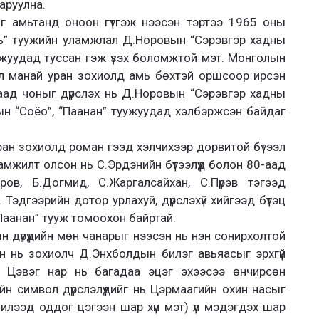
аруулна.
ыг амьтанд оноон гүтгэж нээсэн тэртээ 1965 оны
ь” туужийн уламжлал Д.Норовын “Сэрэвгэр хадны
ужуудад туссан гэж үзэх боломжтой мэт. Монголын
эл манай уран зохиолд амь бөхтэй оршсоор ирсэн
хаад чоныг дүрслэх нь Д.Норовын “Сэрэвгэр хадны
н “Соёо”, “Паанан” туужуудад хэлбэржсэн байдаг
ан зохиолд роман гээд хэлчихээр дорвитой бүтээл
амжилт олсон нь С.Эрдэнийн бүтээлүүд болон 80-аад
ров, Б.Догмид, С.Жаргалсайхан, С.Пүрэв тэгээд
 Тэдгээрийн дотор урлахуй, дүрслэхүй хийгээд бүтэц
Паанан” тууж томоохон байртай.
н дүрүүдийн мөн чанарыг нээсэн нь нэн сонирхолтой
н нь зохиолч Д.Энхболдын билэг авьяасыг эрхгүй
а, Цэвэг нар нь багадаа эцэг эхээсээ өнчирсөн
йн символ дүрслэлүүдийг нь Цэрмаагийн охин насыг
илээд оддог цэгээн шар хүн мэт) үл мэдэгдэх шар