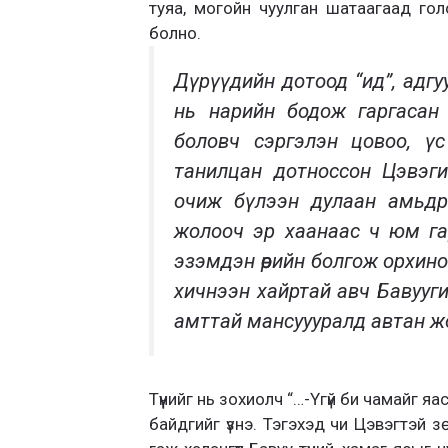
туяа, могойн чуулган шатаагаад голо
болно.
Дүрүүдийн дотоод “ид”, адгу
нь нарийн бодож гаргасан н
боловч сэргэлэн цовоо, үс
танилцан дотноссон Цэвэги
очиж бүлээн дулаан амьдра
жолооч эр хаанаас ч юм гарч
эзэмдэн өөрийн болгож орхино
хичнээн хайртай авч Бавууги
амттай мансуууралд автан ж
Түүнийг нь зохиолч “…-Үгүй би чамайг яа
байдгийг үзнэ. Тэгэхэд чи Цэвэгтэй 